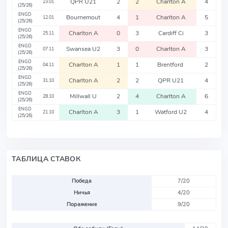
QPR U21
2
2
Charlton A
4
23.01
(25/26)
ENGD
Bournemout
4
1
Charlton A
5
12.01
(25/26)
ENGD
Charlton A
0
3
Cardiff Ci
3
25.11
(25/26)
ENGD
Swansea U2
3
0
Charlton A
3
07.11
(25/26)
ENGD
Charlton A
1
1
Brentford
2
04.11
(25/26)
ENGD
Charlton A
2
2
QPR U21
4
31.10
(25/26)
ENGD
Millwall U
2
4
Charlton A
6
28.10
(25/26)
ENGD
Charlton A
3
1
Watford U2
4
21.10
(25/26)
ТАБЛИЦА СТАВОК
Победа
7/20
Ничья
4/20
Поражение
9/20