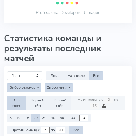
⬤
⬤
⬤
⬤
⬤
Professional Development League
Статистика команды и
результаты последних
матчей
Дома
На выезде
Все
Выбор сезонов
Выбор лиги
На интервале с
по
Весь
Первый
Второй
матч
тайм
тайм
5
10
15
20
30
40
50
100
Против команд с
по
Все