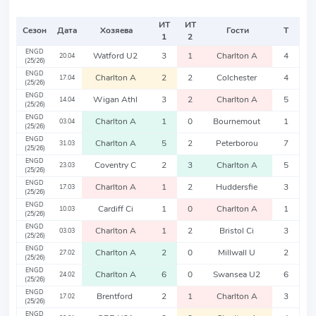
ИТ
ИТ
Сезон
Дата
Хозяева
Гости
Т
1
2
ENGD
Watford U2
3
1
Charlton A
4
20.04
(25/26)
ENGD
Charlton A
2
2
Colchester
4
17.04
(25/26)
ENGD
Wigan Athl
3
2
Charlton A
5
14.04
(25/26)
ENGD
Charlton A
1
0
Bournemout
1
03.04
(25/26)
ENGD
Charlton A
5
2
Peterborou
7
31.03
(25/26)
ENGD
Coventry C
2
3
Charlton A
5
23.03
(25/26)
ENGD
Charlton A
1
2
Huddersfie
3
17.03
(25/26)
ENGD
Cardiff Ci
1
0
Charlton A
1
10.03
(25/26)
ENGD
Charlton A
1
2
Bristol Ci
3
03.03
(25/26)
ENGD
Charlton A
2
0
Millwall U
2
27.02
(25/26)
ENGD
Charlton A
6
0
Swansea U2
6
24.02
(25/26)
ENGD
Brentford
2
1
Charlton A
3
17.02
(25/26)
ENGD