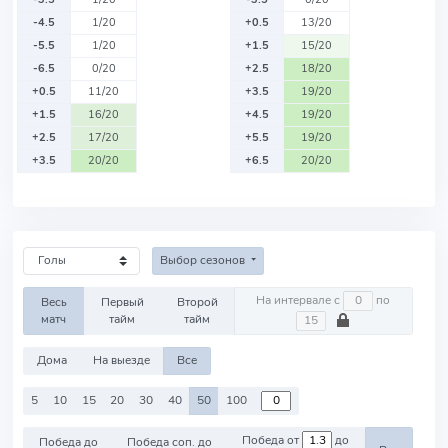
-4.5
1/20
+0.5
13/20
-5.5
1/20
+1.5
15/20
-6.5
0/20
+2.5
18/20
+0.5
11/20
+3.5
19/20
+1.5
16/20
+4.5
19/20
+2.5
17/20
+5.5
19/20
+3.5
20/20
+6.5
20/20
Выбор сезонов
На интервале с
по
Весь
Первый
Второй
матч
тайм
тайм
Дома
На выезде
Все
5
10
15
20
30
40
50
100
Победа от
до
Победа до
Победа соп. до