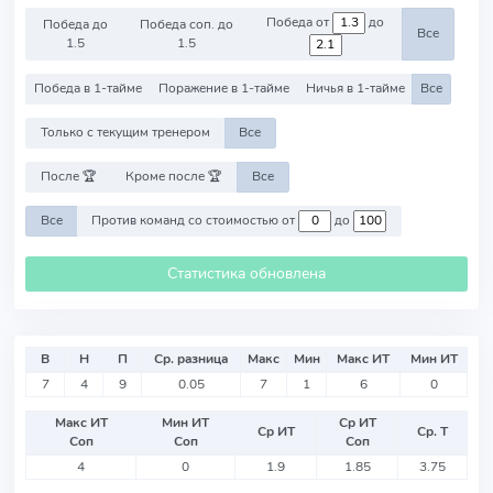
Победа от
до
Победа до
Победа соп. до
Все
1.5
1.5
Победа в 1-тайме
Поражение в 1-тайме
Ничья в 1-тайме
Все
Только с текущим тренером
Все
После 🏆
Кроме после 🏆
Все
Все
Против команд со стоимостью от
до
Статистика обновлена
В
Н
П
Ср. разница
Макс
Мин
Макс ИТ
Мин ИТ
7
4
9
0.05
7
1
6
0
Макс ИТ
Мин ИТ
Ср ИТ
Ср ИТ
Ср. Т
Соп
Соп
Соп
4
0
1.9
1.85
3.75