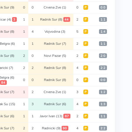
ik Sur
(9)
0
0
Crvena Zve
(1)
0
Р
0:0
nicar
(4)
1
1
Radnik Sur
(8)
2
3
44
Р
1:1
ik Sur
(8)
1
4
Vojvodina
(3)
5
Р
1:4
Belgra
(6)
1
1
Radnik Sur
(7)
2
Р
1:1
ik Sur
(8)
2
0
Novi Pazar
(5)
2
Р
2:0
aricki
(7)
2
2
Radnik Sur
(8)
4
Р
2:2
Belgra
(6)
0
0
Radnik Sur
(8)
0
Р
0:0
84
ik Sur
(7)
1
2
Crvena Zve
(1)
3
Р
1:2
tak Su
(15)
1
3
Radnik Sur
(6)
4
Р
1:3
ik Sur
(6)
1
1
Javor Ivan
(13)
2
87
Р
1:1
ik Sur
(7)
2
2
Radnicki
(9)
4
90
Р
2:2