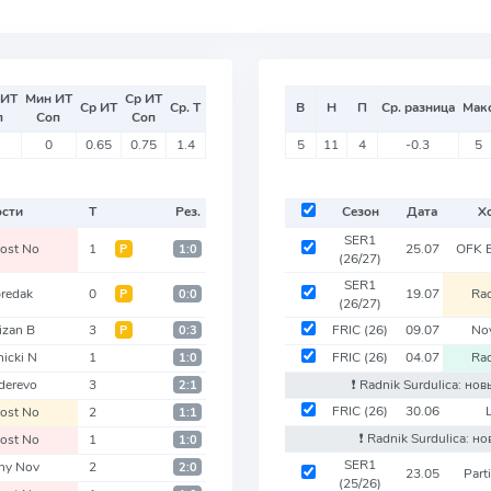
 ИТ
Мин ИТ
Ср ИТ
Ср ИТ
Ср. Т
В
Н
П
Ср. разница
Мак
п
Соп
Соп
0
0.65
0.75
1.4
5
11
4
-0.3
5
ости
Т
Рез.
Сезон
Дата
Х
SER1
ost No
1
25.07
OFK 
Р
1:0
(26/27)
SER1
redak
0
19.07
Rad
Р
0:0
(26/27)
izan B
3
FRIC
(26)
09.07
Nov
Р
0:3
icki N
1
FRIC
(26)
04.07
Rad
1:0
derevo
3
❗️ Radnik Surdulica: но
2:1
FRIC
(26)
30.06
ost No
2
1:1
❗️ Radnik Surdulica: 
ost No
1
1:0
SER1
ny Nov
2
2:0
23.05
Part
(25/26)