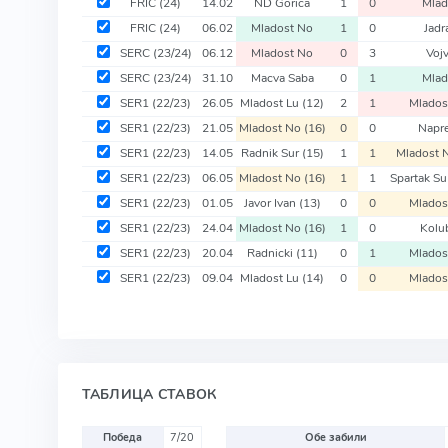
FRIC
(24)
14.02
ND Gorica
1
0
Mlad
FRIC
(24)
06.02
Mladost No
1
0
Jadr
SERC
(23/24)
06.12
Mladost No
0
3
Voj
SERC
(23/24)
31.10
Macva Saba
0
1
Mlad
SER1
(22/23)
26.05
Mladost Lu
(12)
2
1
Mlado
SER1
(22/23)
21.05
Mladost No
(16)
0
0
Napr
SER1
(22/23)
14.05
Radnik Sur
(15)
1
1
Mladost
SER1
(22/23)
06.05
Mladost No
(16)
1
1
Spartak S
SER1
(22/23)
01.05
Javor Ivan
(13)
0
0
Mlado
SER1
(22/23)
24.04
Mladost No
(16)
1
0
Kolu
SER1
(22/23)
20.04
Radnicki
(11)
0
1
Mlado
SER1
(22/23)
09.04
Mladost Lu
(14)
0
0
Mlado
ТАБЛИЦА СТАВОК
Победа
7/20
Обе забили