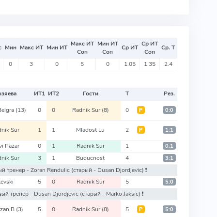
Макс ИТ
Мин ИТ
Ср ИТ
с
Мин
Макс ИТ
Мин ИТ
Ср ИТ
Ср. Т
Соп
Соп
Соп
0
3
0
5
0
1.05
1.35
2.4
озяева
ИТ
1
ИТ
2
Гости
Т
Рез.
Belgra
(13)
0
0
Radnik Sur
(8)
0
Р
0:0
nik Sur
1
1
Mladost Lu
2
Р
1:1
i Pazar
0
1
Radnik Sur
1
0:1
nik Sur
3
1
Buducnost
4
3:1
вый тренер - Zoran Rendulic
(старый - Dusan Djordjevic)
❗️
Levski
5
0
Radnik Sur
5
5:0
новый тренер - Dusan Djordjevic
(старый - Marko Jaksic)
❗️
izan B
(3)
5
0
Radnik Sur
(8)
5
Р
5:0