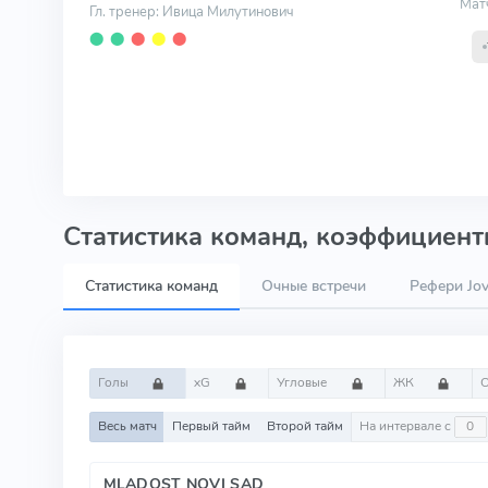
Мат
Гл. тренер: Ивица Милутинович
⬤
⬤
⬤
⬤
⬤
Статистика команд, коэффициенты
Статистика команд
Очные встречи
Рефери Jov
Голы
xG
Угловые
ЖК
Весь матч
Первый тайм
Второй тайм
На интервале с
MLADOST NOVI SAD