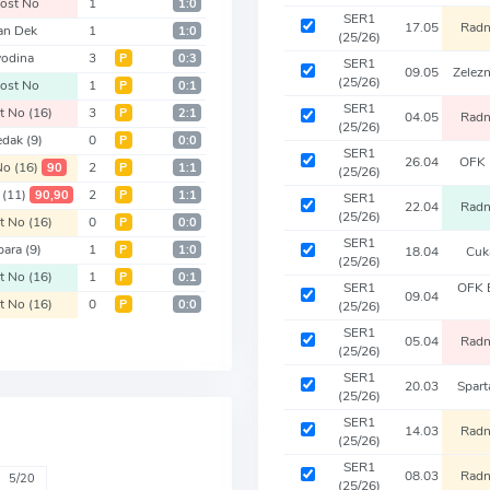
ost No
1
1:0
SER1
17.05
Radn
an Dek
1
1:0
(25/26)
vodina
3
Р
0:3
SER1
09.05
Zelez
(25/26)
ost No
1
Р
0:1
SER1
st No
(16)
3
Р
2:1
04.05
Radn
(25/26)
edak
(9)
0
Р
0:0
SER1
26.04
OFK 
 No
(16)
2
90
Р
1:1
(25/26)
u
(11)
2
90,90
Р
1:1
SER1
22.04
Radn
(25/26)
st No
(16)
0
Р
0:0
SER1
bara
(9)
1
Р
1:0
18.04
Cuk
(25/26)
st No
(16)
1
Р
0:1
SER1
OFK 
09.04
st No
(16)
0
Р
0:0
(25/26)
SER1
05.04
Radn
(25/26)
SER1
20.03
Spar
(25/26)
SER1
14.03
Radn
(25/26)
SER1
08.03
Radn
5/20
(25/26)