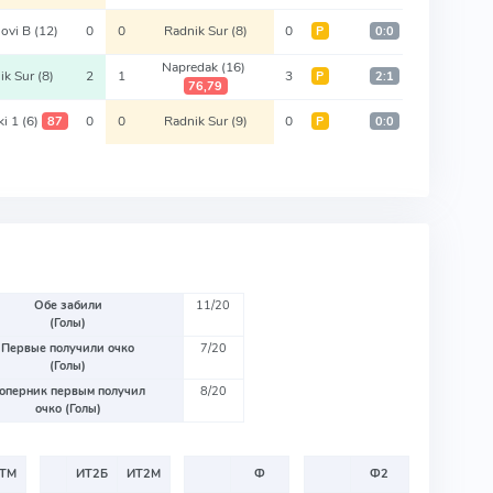
Novi B
(12)
0
0
Radnik Sur
(8)
0
Р
0:0
Napredak
(16)
ik Sur
(8)
2
1
3
Р
2:1
76,79
ki 1
(6)
0
0
Radnik Sur
(9)
0
87
Р
0:0
Обе забили
11/20
(Голы)
Первые получили очко
7/20
(Голы)
оперник первым получил
8/20
очко (Голы)
ТМ
ИТ2Б
ИТ2М
Ф
Ф2