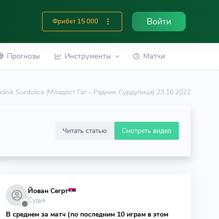
Войти
Фрибет 15 000
Прогнозы
Инструменты
Матчи
adnik Surdulica (Младост Гат - Радник Сурдулица) 23.10.2022
Читать статью
Смотреть видео
Йован Сегрт
Судья
⬤
В среднем за матч (по последним 10 играм в этом