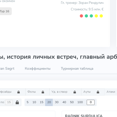
ч окончен
Гл. тренер: Зоран Рендулич
Стоимость: 9.5 млн. €
Тур 16
⬤
⬤
⬤
⬤
⬤
, история личных встреч, главный арб
an Segrt
Коэффициенты
Турнирная таблица
Офсайды
Фолы
Уд. в створ
Ауты
Атаки
по
5
10
15
20
30
40
50
100
RADNIK SURDULICA