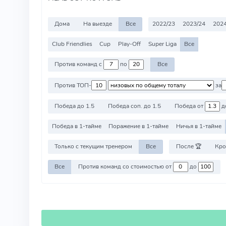
Дома
На выезде
Все
2022/23
2023/24
202
Club Friendlies
Cup
Play-Off
Super Liga
Все
Против команд с
по
Все
Против ТОП-
за
Победа до 1.5
Победа соп. до 1.5
Победа от
д
Победа в 1-тайме
Поражение в 1-тайме
Ничья в 1-тайме
Только с текущим тренером
Все
После 🏆
Кро
Все
Против команд со стоимостью от
до