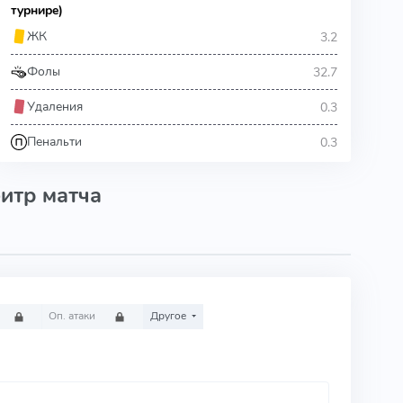
турнире)
3.2
ЖК
32.7
Фолы
0.3
Удаления
0.3
Пенальти
итр матча
Оп. атаки
Другое