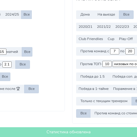
4
2024/25
Все
Дома
На выезде
Все
2020/21
2021/22
2022/23
2
Club Friendlies
Cup
Play-Off
Против команд с
по
матчей
Все
Против ТОП-
о
Все
Победа до 1.5
Победа соп. д
Все
ме после 🏆
Все
Победа в 1-тайме
Поражение в 
Только с текущим тренером
Все
Статистика обновлена