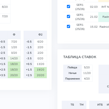
SER1
02.03
IMT 
8/20
(25/26)
SER1
7/20
21.02
Radn
(25/26)
SER1
15.02
Radnic
(25/26)
Ф
Ф2
-0.5
7/20
-0.5
6/20
-1.5
1/20
-1.5
2/20
-2.5
0/20
-2.5
2/20
ТАБЛИЦА СТАВОК
+0.5
14/20
-3.5
0/20
+1.5
18/20
+0.5
13/20
Победа
5/20
+2.5
18/20
+1.5
19/20
Ничья
11/20
+3.5
20/20
+2.5
20/20
Поражение
4/20
С
ТБ
ТМ
ИТБ
И