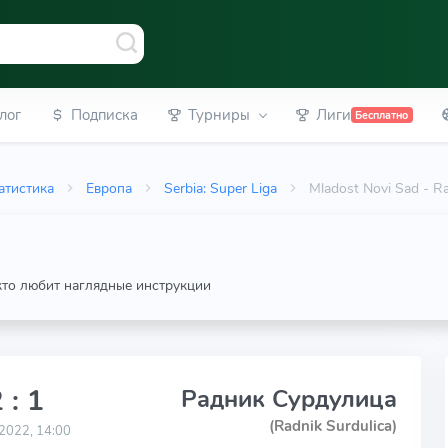
лог
Подписка
Турниры
Лиги
Бесплатно
атистика
Европа
Serbia: Super Liga
Mladost Novi Sad - R
 кто любит наглядные инструкции
 : 1
Радник Сурдулица
(Radnik Surdulica)
2022, 14:00