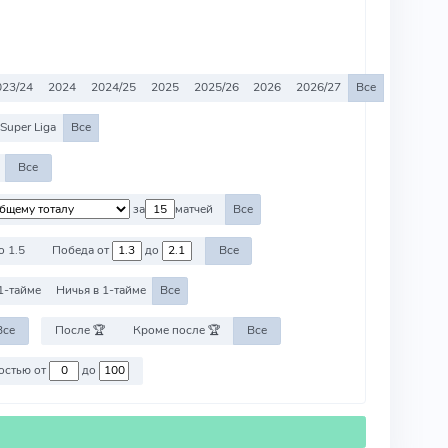
023/24
2024
2024/25
2025
2025/26
2026
2026/27
Все
Super Liga
Все
Все
за
матчей
Все
о 1.5
Победа от
до
Все
1-тайме
Ничья в 1-тайме
Все
Все
После 🏆
Кроме после 🏆
Все
Против команд со стоимостью от
до