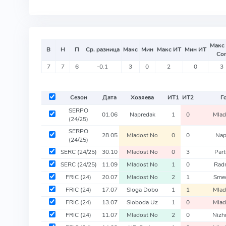
Макс
В
Н
П
Ср. разница
Макс
Мин
Макс ИТ
Мин ИТ
Со
7
7
6
-0.1
3
0
2
0
3
Сезон
Дата
Хозяева
ИТ
1
ИТ
2
Г
SERPO
01.06
Napredak
1
0
Mlad
(24/25)
SERPO
28.05
Mladost No
0
0
Nap
(24/25)
SERC
(24/25)
30.10
Mladost No
0
3
Part
SERC
(24/25)
11.09
Mladost No
1
0
Radn
FRIC
(24)
20.07
Mladost No
2
1
Sme
FRIC
(24)
17.07
Sloga Dobo
1
1
Mlad
FRIC
(24)
13.07
Sloboda Uz
1
0
Mlad
FRIC
(24)
11.07
Mladost No
2
0
Nizh