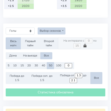
+1.5
17/20
+2.5
19/20
+2.5
20/20
+3.5
20/20
Выбор сезонов
На интервале с
по
Весь
Первый
Второй
матч
тайм
тайм
Дома
На выезде
Все
5
10
15
20
30
40
50
100
Победа от
до
Победа до
Победа соп. до
Все
1.5
1.5
Статистика обновлена