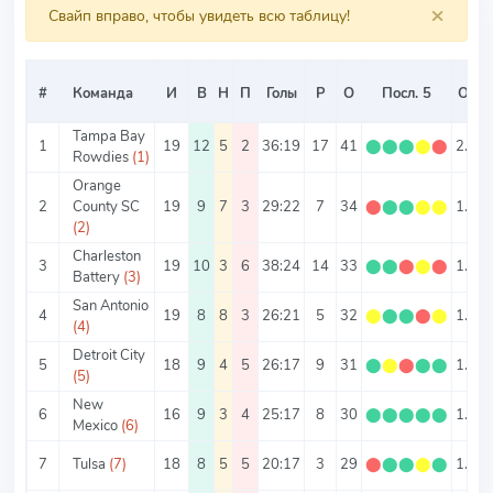
×
Свайп вправо, чтобы увидеть всю таблицу!
#
Команда
И
В
Н
П
Голы
Р
О
Посл. 5
О/И
Tampa Bay
1
19
12
5
2
36:19
17
41
⬤
⬤
⬤
⬤
⬤
2.16
Rowdies
(1)
Orange
2
County SC
19
9
7
3
29:22
7
34
⬤
⬤
⬤
⬤
⬤
1.79
(2)
Charleston
3
19
10
3
6
38:24
14
33
⬤
⬤
⬤
⬤
⬤
1.74
Battery
(3)
San Antonio
4
19
8
8
3
26:21
5
32
⬤
⬤
⬤
⬤
⬤
1.68
(4)
Detroit City
5
18
9
4
5
26:17
9
31
⬤
⬤
⬤
⬤
⬤
1.72
(5)
New
6
16
9
3
4
25:17
8
30
⬤
⬤
⬤
⬤
⬤
1.88
Mexico
(6)
7
Tulsa
(7)
18
8
5
5
20:17
3
29
⬤
⬤
⬤
⬤
⬤
1.61