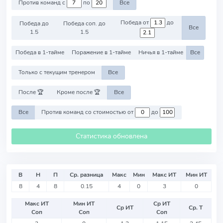
Против команд с
по
Все
Победа от
до
Победа до
Победа соп. до
Все
1.5
1.5
Победа в 1-тайме
Поражение в 1-тайме
Ничья в 1-тайме
Все
Только с текущим тренером
Все
После 🏆
Кроме после 🏆
Все
Все
Против команд со стоимостью от
до
Статистика обновлена
В
Н
П
Ср. разница
Макс
Мин
Макс ИТ
Мин ИТ
8
4
8
0.15
4
0
3
0
Макс ИТ
Мин ИТ
Ср ИТ
Ср ИТ
Ср. Т
Соп
Соп
Соп