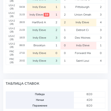
(26)
USA2
Indy Eleve
1
1
Pittsburgh
2
04.04
(26)
USAC
Indy Eleve
1
2
Union Omah
3
59
31.03
(26)
USA2
Hartford A
2
2
Indy Eleve
4
28.03
(26)
USA2
Indy Eleve
2
1
Detroit Ci
3
21.03
(26)
USAC
Indy Eleve
3
0
Des Moines
3
18.03
(26)
USA2
Brooklyn
1
0
Indy Eleve
1
08.03
(26)
FRIC
Indy Eleve
0
0
Forward Ma
0
27.02
(26)
FRIC
Indy Eleve
3
1
Saint Loui
4
20.02
(26)
ТАБЛИЦА СТАВОК
Победа
8/20
Ничья
4/20
Поражение
8/20