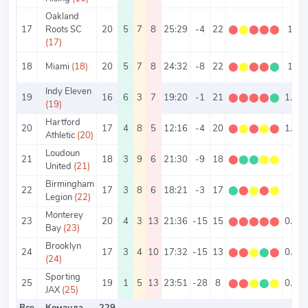
Oakland
17
Roots SC
20
5
7
8
25:29
-4
22
⬤
⬤
⬤
⬤
⬤
1.1
(17)
18
Miami
(18)
20
5
7
8
24:32
-8
22
⬤
⬤
⬤
⬤
⬤
1.1
Indy Eleven
19
16
6
3
7
19:20
-1
21
⬤
⬤
⬤
⬤
⬤
1.31
(19)
Hartford
20
17
4
8
5
12:16
-4
20
⬤
⬤
⬤
⬤
⬤
1.18
Athletic
(20)
Loudoun
21
18
3
9
6
21:30
-9
18
⬤
⬤
⬤
⬤
⬤
1
United
(21)
Birmingham
22
17
3
8
6
18:21
-3
17
⬤
⬤
⬤
⬤
⬤
1
Legion
(22)
Monterey
23
20
4
3
13
21:36
-15
15
⬤
⬤
⬤
⬤
⬤
0.75
Bay
(23)
Brooklyn
24
17
3
4
10
17:32
-15
13
⬤
⬤
⬤
⬤
⬤
0.76
(24)
Sporting
25
19
1
5
13
23:51
-28
8
⬤
⬤
⬤
⬤
⬤
0.42
JAX
(25)
Все
Команда
229