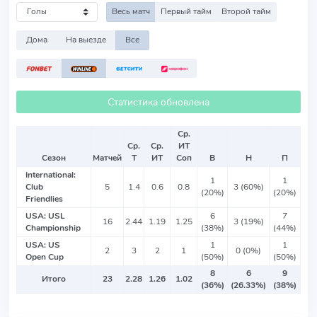
Весь матч
Первый тайм
Второй тайм
Дома
На выезде
Все
Статистика обновлена
Ср.
Ср.
Ср.
ИТ
Сезон
Матчей
Т
ИТ
Соп
В
Н
П
International:
1
1
Club
5
1.4
0.6
0.8
3 (60%)
(20%)
(20%)
Friendlies
USA: USL
6
7
16
2.44
1.19
1.25
3 (19%)
Championship
(38%)
(44%)
USA: US
1
1
2
3
2
1
0 (0%)
Open Cup
(50%)
(50%)
8
6
9
Итого
23
2.28
1.26
1.02
(36%)
(26.33%)
(38%)