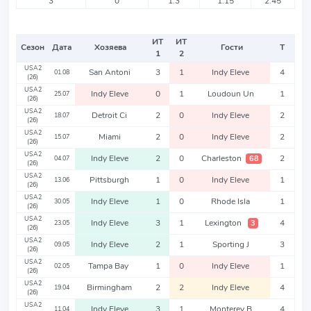
3
0
1.3
1.15
2.45
ИТ
ИТ
Сезон
Дата
Хозяева
Гости
Т
1
2
USA2
San Antoni
3
1
Indy Eleve
4
01.08
(26)
USA2
Indy Eleve
0
1
Loudoun Un
1
25.07
(26)
USA2
Detroit Ci
2
0
Indy Eleve
2
18.07
(26)
USA2
Miami
2
0
Indy Eleve
2
15.07
(26)
USA2
Indy Eleve
2
0
Charleston
2
68
04.07
(26)
USA2
Pittsburgh
1
0
Indy Eleve
1
13.06
(26)
USA2
Indy Eleve
1
0
Rhode Isla
1
30.05
(26)
USA2
Indy Eleve
3
1
Lexington
4
3
23.05
(26)
USA2
Indy Eleve
2
1
Sporting J
3
09.05
(26)
USA2
Tampa Bay
1
0
Indy Eleve
1
02.05
(26)
USA2
Birmingham
2
2
Indy Eleve
4
19.04
(26)
USA2
Indy Eleve
3
1
Monterey B
4
11.04