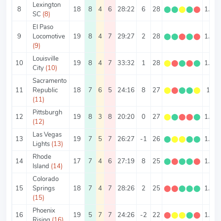
Lexington
8
18
8
4
6
28:22
6
28
⬤
⬤
⬤
⬤
⬤
1.56
SC
(8)
El Paso
9
Locomotive
19
8
4
7
29:27
2
28
⬤
⬤
⬤
⬤
⬤
1.47
(9)
Louisville
10
19
8
4
7
33:32
1
28
⬤
⬤
⬤
⬤
⬤
1.47
City
(10)
Sacramento
11
Republic
18
7
6
5
24:16
8
27
⬤
⬤
⬤
⬤
⬤
1.5
(11)
Pittsburgh
12
19
8
3
8
20:20
0
27
⬤
⬤
⬤
⬤
⬤
1.42
(12)
Las Vegas
13
19
7
5
7
26:27
-1
26
⬤
⬤
⬤
⬤
⬤
1.37
Lights
(13)
Rhode
14
17
7
4
6
27:19
8
25
⬤
⬤
⬤
⬤
⬤
1.47
Island
(14)
Colorado
15
Springs
18
7
4
7
28:26
2
25
⬤
⬤
⬤
⬤
⬤
1.39
(15)
Phoenix
16
19
5
7
7
24:26
-2
22
⬤
⬤
⬤
⬤
⬤
1.16
Rising
(16)