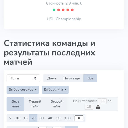
Стоимость: 2.9 млн. €
⬤
⬤
⬤
⬤
⬤
USL Championship
Статистика команды и
результаты последних
матчей
Дома
На выезде
Все
Выбор сезонов
Выбор лиги
На интервале с
по
Весь
Первый
Второй
матч
тайм
тайм
5
10
15
20
30
40
50
100