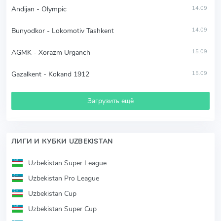
Andijan - Olympic
14.09
Bunyodkor - Lokomotiv Tashkent
14.09
AGMK - Xorazm Urganch
15.09
Gazalkent - Kokand 1912
15.09
Загрузить ещё
ЛИГИ И КУБКИ UZBEKISTAN
Uzbekistan Super League
Uzbekistan Pro League
Uzbekistan Cup
Uzbekistan Super Cup