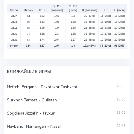
Ср. ИТ
Ср. ИТ
Сезон
Матчей
Ср. Т
(Хозяева)
(Гости)
П (Хозяева)
Н
П (Гости)
2.83
1.63
1.2
30
(47%)
16
(25%)
18
(28%)
2022
64
3.33
1.96
1.38
38
(55%)
13
(19%)
18
(26%)
2023
69
3.25
1.9
1.35
26
(38%)
23
(33%)
20
(29%)
2024
69
3.68
2.3
1.38
39
(55%)
12
(17%)
20
(28%)
2025
71
3.74
2.07
1.67
29
(48%)
10
(16%)
22
(36%)
2026
61
Итого
334
3.37
1.97
1.4
162
(49%)
74
(22%)
98
(29%)
БЛИЖАЙШИЕ ИГРЫ
Neftchi Fergana - Pakhtakor Tashkent
28.08
Surkhon Termez - Gulistan
28.08
Sogdiana Jizzakh - Jayxun
29.08
Navbahor Namangan - Nasaf
29.08