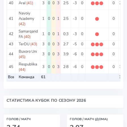
40
Aral
(41)
3
0
0
3
2:5
-3
0
⬤
⬤
⬤
0
2.33
Navoiy
41
Academy
1
0
0
1
2:5
-3
0
⬤
0
7
(42)
Samarqand
42
1
0
0
1
0:3
-3
0
⬤
0
3
FA
(40)
43
TerDU
(43)
3
0
0
3
2:7
-5
0
⬤
⬤
⬤
0
3
Buxoro Uni
44
3
0
0
3
3:9
-6
0
⬤
⬤
⬤
0
4
(45)
Respublika
45
3
0
0
3
2:8
-6
0
⬤
⬤
⬤
0
3.33
(44)
Все
Команда
61
3.56
СТАТИСТИКА КУБОК ПО СЕЗОНУ 2026
ГОЛОВ / МАТЧ
ГОЛОВ / МАТЧ (ДОМА)