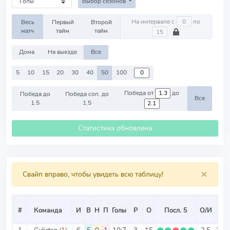
Выбор сезонов
На интервале с
по
Весь
Первый
Второй
матч
тайм
тайм
Дома
На выезде
Все
5
10
15
20
30
40
50
100
Победа от
до
Победа до
Победа соп. до
Все
1.5
1.5
Статистика обновлена
×
Свайп вправо, чтобы увидеть всю таблицу!
Ср
#
Команда
И
В
Н
П
Голы
Р
О
Посл. 5
О/И
Т