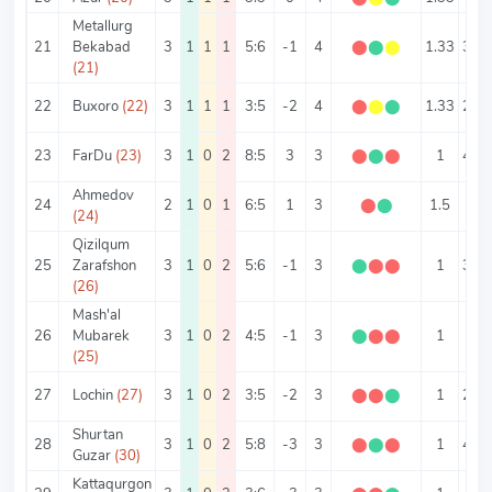
Metallurg
21
Bekabad
3
1
1
1
5:6
-1
4
⬤
⬤
⬤
1.33
3.67
(21)
22
Buxoro
(22)
3
1
1
1
3:5
-2
4
⬤
⬤
⬤
1.33
2.67
23
FarDu
(23)
3
1
0
2
8:5
3
3
⬤
⬤
⬤
1
4.33
Ahmedov
24
2
1
0
1
6:5
1
3
⬤
⬤
1.5
5.5
(24)
Qizilqum
25
Zarafshon
3
1
0
2
5:6
-1
3
⬤
⬤
⬤
1
3.67
(26)
Mash'al
26
Mubarek
3
1
0
2
4:5
-1
3
⬤
⬤
⬤
1
3
(25)
27
Lochin
(27)
3
1
0
2
3:5
-2
3
⬤
⬤
⬤
1
2.67
Shurtan
28
3
1
0
2
5:8
-3
3
⬤
⬤
⬤
1
4.33
Guzar
(30)
Kattaqurgon