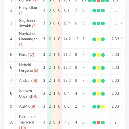
1
Gulistan
(1)
6
5
0
1
10:7
3
15
⬤
⬤
⬤
⬤
⬤
2.5
2.83
Bunyodkor
2
3
3
0
0
8:1
7
9
⬤
⬤
⬤
3
3
(2)
Sogdiana
3
3
3
0
0
10:4
6
9
⬤
⬤
⬤
3
4.67
Jizzakh
(3)
Navbahor
4
Namangan
3
2
1
0
14:2
12
7
⬤
⬤
⬤
2.33
5.33
(4)
5
Nasaf
(7)
3
2
1
0
11:2
9
7
⬤
⬤
⬤
2.33
4.33
Neftchi
6
3
2
1
0
12:3
9
7
⬤
⬤
⬤
2.33
5
Fergana
(5)
7
Andijan
(6)
3
2
1
0
12:3
9
7
⬤
⬤
⬤
2.33
5
Xorazm
8
3
2
1
0
8:4
4
7
⬤
⬤
⬤
2.33
4
Urganch
(8)
9
AGMK
(9)
3
2
1
0
8:6
2
7
⬤
⬤
⬤
2.33
4.67
Pakhtakor
10
Tashkent
3
2
0
1
7:3
4
6
⬤
⬤
⬤
2
3.33
(10)