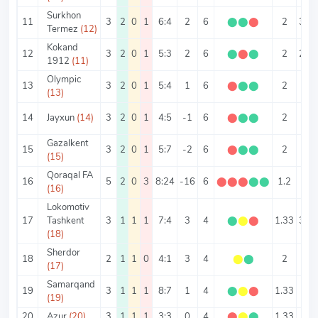
Surkhon
11
3
2
0
1
6:4
2
6
⬤
⬤
⬤
2
3.33
Termez
(12)
Kokand
12
3
2
0
1
5:3
2
6
⬤
⬤
⬤
2
2.67
1912
(11)
Olympic
13
3
2
0
1
5:4
1
6
⬤
⬤
⬤
2
3
(13)
14
Jayxun
(14)
3
2
0
1
4:5
-1
6
⬤
⬤
⬤
2
3
Gazalkent
15
3
2
0
1
5:7
-2
6
⬤
⬤
⬤
2
4
(15)
Qoraqal FA
16
5
2
0
3
8:24
-16
6
⬤
⬤
⬤
⬤
⬤
1.2
6.4
(16)
Lokomotiv
17
Tashkent
3
1
1
1
7:4
3
4
⬤
⬤
⬤
1.33
3.67
(18)
Sherdor
18
2
1
1
0
4:1
3
4
⬤
⬤
2
2.5
(17)
Samarqand
19
3
1
1
1
8:7
1
4
⬤
⬤
⬤
1.33
5
(19)
20
Azur
(20)
3
1
1
1
3:3
0
4
⬤
⬤
⬤
1.33
2