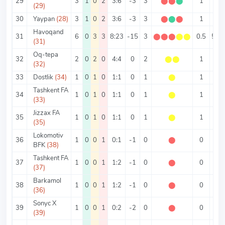
29
3
1
0
2
3:6
-3
3
⬤
⬤
⬤
1
3
(29)
30
Yaypan
(28)
3
1
0
2
3:6
-3
3
⬤
⬤
⬤
1
3
Havoqand
31
6
0
3
3
8:23
-15
3
⬤
⬤
⬤
⬤
⬤
0.5
5.17
(31)
Oq-tepa
32
2
0
2
0
4:4
0
2
⬤
⬤
1
4
(32)
33
Dostlik
(34)
1
0
1
0
1:1
0
1
⬤
1
2
Tashkent FA
34
1
0
1
0
1:1
0
1
⬤
1
2
(33)
Jizzax FA
35
1
0
1
0
1:1
0
1
⬤
1
2
(35)
Lokomotiv
36
1
0
0
1
0:1
-1
0
⬤
0
1
BFK
(38)
Tashkent FA
37
1
0
0
1
1:2
-1
0
⬤
0
3
(37)
Barkamol
38
1
0
0
1
1:2
-1
0
⬤
0
3
(36)
Sonyc X
39
1
0
0
1
0:2
-2
0
⬤
0
2
(39)