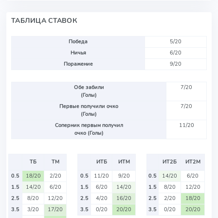
ТАБЛИЦА СТАВОК
Победа
5/20
Ничья
6/20
Поражение
9/20
Обе забили
7/20
(Голы)
Первые получили очко
7/20
(Голы)
Соперник первым получил
11/20
очко (Голы)
ТБ
ТМ
ИТБ
ИТМ
ИТ2Б
ИТ2М
0.5
18/20
2/20
0.5
11/20
9/20
0.5
14/20
6/20
1.5
14/20
6/20
1.5
6/20
14/20
1.5
8/20
12/20
2.5
8/20
12/20
2.5
4/20
16/20
2.5
2/20
18/20
3.5
3/20
17/20
3.5
0/20
20/20
3.5
0/20
20/20