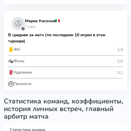
Марио Касконе
Судья
⬤
В среднем за матч (по последним 10 играм в этом
турнире)
5.9
ЖК
5.8
Фолы
0.2
Удаления
-
Пенальти
Статистика команд, коэффициенты,
история личных встреч, главный
арбитр матча
Статистика команд