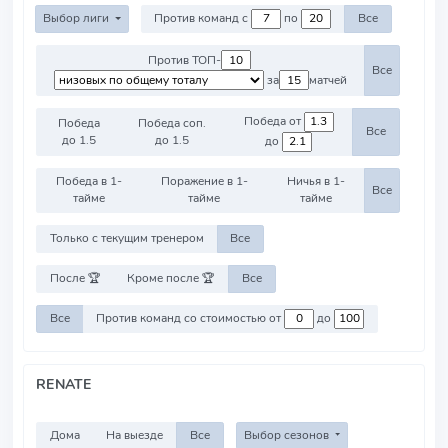
Выбор лиги
Против команд с
по
Все
Против ТОП-
Все
за
матчей
Победа от
Победа
Победа соп.
Все
до 1.5
до 1.5
до
Победа в 1-
Поражение в 1-
Ничья в 1-
Все
тайме
тайме
тайме
Только с текущим тренером
Все
После 🏆
Кроме после 🏆
Все
Все
Против команд со стоимостью от
до
RENATE
Дома
На выезде
Все
Выбор сезонов