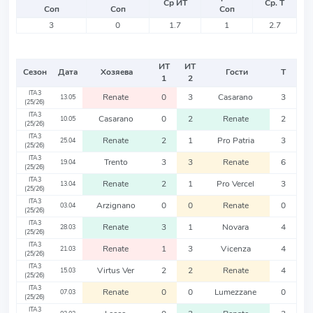
Ср ИТ
Ср. Т
Соп
Соп
Соп
3
0
1.7
1
2.7
ИТ
ИТ
Сезон
Дата
Хозяева
Гости
Т
1
2
ITA3
Renate
0
3
Casarano
3
13.05
(25/26)
ITA3
Casarano
0
2
Renate
2
10.05
(25/26)
ITA3
Renate
2
1
Pro Patria
3
25.04
(25/26)
ITA3
Trento
3
3
Renate
6
19.04
(25/26)
ITA3
Renate
2
1
Pro Vercel
3
13.04
(25/26)
ITA3
Arzignano
0
0
Renate
0
03.04
(25/26)
ITA3
Renate
3
1
Novara
4
28.03
(25/26)
ITA3
Renate
1
3
Vicenza
4
21.03
(25/26)
ITA3
Virtus Ver
2
2
Renate
4
15.03
(25/26)
ITA3
Renate
0
0
Lumezzane
0
07.03
(25/26)
ITA3