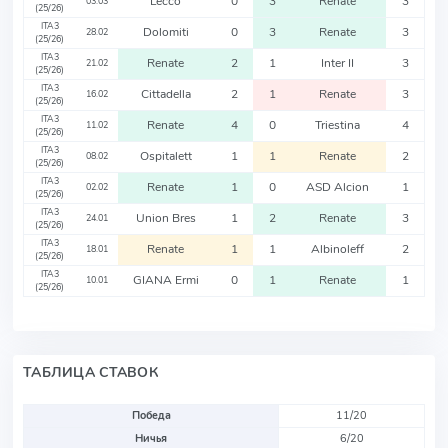
Lecco
0
3
Renate
3
03.03
(25/26)
ITA3
Dolomiti
0
3
Renate
3
28.02
(25/26)
ITA3
Renate
2
1
Inter II
3
21.02
(25/26)
ITA3
Cittadella
2
1
Renate
3
16.02
(25/26)
ITA3
Renate
4
0
Triestina
4
11.02
(25/26)
ITA3
Ospitalett
1
1
Renate
2
08.02
(25/26)
ITA3
Renate
1
0
ASD Alcion
1
02.02
(25/26)
ITA3
Union Bres
1
2
Renate
3
24.01
(25/26)
ITA3
Renate
1
1
Albinoleff
2
18.01
(25/26)
ITA3
GIANA Ermi
0
1
Renate
1
10.01
(25/26)
ТАБЛИЦА СТАВОК
Победа
11/20
Ничья
6/20