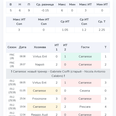
В
Н
П
Ср. разница
Макс
Мин
Макс ИТ
Мин ИТ
5
6
9
-0.15
6
0
3
0
Макс ИТ
Мин ИТ
Ср ИТ
Ср ИТ
Ср. Т
Соп
Соп
Соп
3
0
1.05
1.2
2.25
ИТ
ИТ
Сезон
Дата
Хозяева
Гости
Т
1
2
FRIC
Virtus Ent
0
1
Carrarese
1
08.08
(26)
FRIC
Napoli
2
0
Carrarese
2
26.07
(26)
❗️ Carrarese: новый тренер - Gabriele Cioffi
(старый - Nicola Antonio
Calabro)
❗️
ITA2
Virtus Ent
2
1
Carrarese
3
08.05
(25/26)
ITA2
Carrarese
0
0
Cesena
0
01.05
(25/26)
ITA2
Frosinone
3
0
Carrarese
3
25.04
(25/26)
ITA2
Carrarese
2
2
Pescara
4
19.04
(25/26)
ITA2
Reggio Aud
2
0
Carrarese
2
12.04