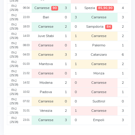
(25/26)
ITA2
Carrarese
3
1
Spezia
4
90
85,90,90
06.04
(25/26)
ITA2
Bari
0
3
Carrarese
3
22.03
(25/26)
ITA2
Carrarese
2
0
Sampdoria
2
84
18.03
(25/26)
ITA2
Juve Stabi
1
1
Carrarese
2
14.03
(25/26)
ITA2
Carrarese
0
1
Palermo
1
08.03
(25/26)
ITA2
Carrarese
3
3
Catanzaro
6
04.03
(25/26)
ITA2
Mantova
1
1
Carrarese
2
01.03
(25/26)
ITA2
Carrarese
0
1
Monza
1
21.02
(25/26)
ITA2
Modena
2
0
Carrarese
2
14.02
(25/26)
ITA2
Padova
1
0
Carrarese
1
10.02
(25/26)
ITA2
Carrarese
0
0
Sudtirol
0
07.02
(25/26)
ITA2
Venezia
2
1
Carrarese
3
31.01
(25/26)
ITA2
Carrarese
3
0
Empoli
3
23.01
(25/26)