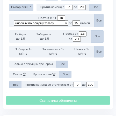
Выбор лиги
Против команд с
по
Все
Против ТОП-
Все
за
матчей
Победа от
Победа
Победа соп.
Все
до 1.5
до 1.5
до
Победа в 1-
Поражение в 1-
Ничья в 1-
Все
тайме
тайме
тайме
Только с текущим тренером
Все
После 🏆
Кроме после 🏆
Все
Все
Против команд со стоимостью от
до
Статистика обновлена