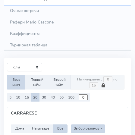
Очные встречи
Рефери Mario Cascone
Коэффициенты
Турнирная таблица
На интервале с
по
Весь
Первый
Второй
матч
тайм
тайм
5
10
15
20
30
40
50
100
CARRARESE
Дома
На выезде
Все
Выбор сезонов