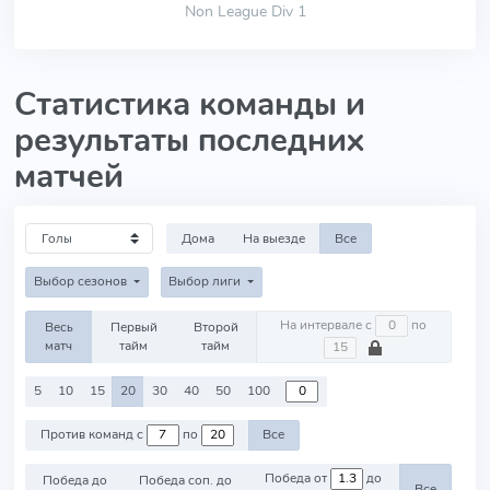
Non League Div 1
Статистика команды и
результаты последних
матчей
Дома
На выезде
Все
Выбор сезонов
Выбор лиги
На интервале с
по
Весь
Первый
Второй
матч
тайм
тайм
5
10
15
20
30
40
50
100
Против команд с
по
Все
Победа от
до
Победа до
Победа соп. до
Все