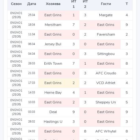
ИТ
ИТ
Сезон
Дата
Хозяева
Гости
Т
1
2
ENGNO1
East Grins
1
3
Margate
4
25.04
(25/26)
ENGNO1
Merstham
7
2
East Grins
9
18.04
(25/26)
ENGNO1
East Grins
0
2
Faversham
2
11.04
(25/26)
ENGNO1
Jersey Bul
3
0
East Grins
3
06.04
(25/26)
ENGNO1
East Grins
0
3
Sittingbou
3
04.04
(25/26)
ENGNO1
Erith Town
7
1
East Grins
8
28.03
(25/26)
ENGNO1
East Grins
0
3
AFC Croydo
3
21.03
(25/26)
ENGNO1
East Grins
2
2
VCD Athlet
4
17.03
(25/26)
ENGNO1
Herne Bay
4
1
East Grins
5
14.03
(25/26)
ENGNO1
East Grins
2
3
Sheppey Un
5
10.03
(25/26)
ENGNO1
Deal
9
0
East Grins
9
03.03
(25/26)
ENGNO1
Hastings U
3
0
East Grins
3
28.02
(25/26)
ENGNO1
East Grins
0
8
AFC Whytel
8
24.02
(25/26)
ENGNO1