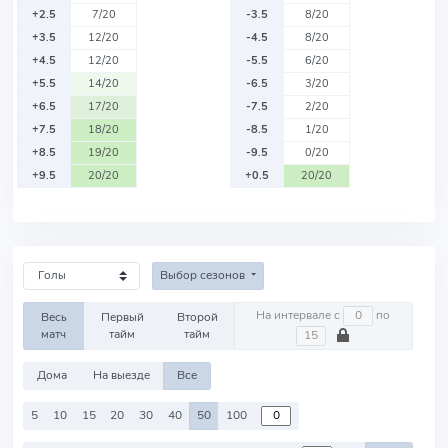
+2.5
7/20
-3.5
8/20
+3.5
12/20
-4.5
8/20
+4.5
12/20
-5.5
6/20
+5.5
14/20
-6.5
3/20
+6.5
17/20
-7.5
2/20
+7.5
18/20
-8.5
1/20
+8.5
19/20
-9.5
0/20
+9.5
20/20
+0.5
20/20
Выбор сезонов
На интервале с
по
Весь
Первый
Второй
матч
тайм
тайм
Дома
На выезде
Все
5
10
15
20
30
40
50
100