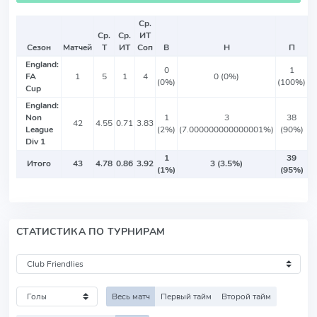
Ср.
Ср.
Ср.
ИТ
Сезон
Матчей
Т
ИТ
Соп
В
Н
П
England:
0
1
FA
1
5
1
4
0 (0%)
(0%)
(100%)
Cup
England:
Non
1
3
38
42
4.55
0.71
3.83
League
(2%)
(7.000000000000001%)
(90%)
Div 1
1
39
Итого
43
4.78
0.86
3.92
3 (3.5%)
(1%)
(95%)
СТАТИСТИКА ПО ТУРНИРАМ
Весь матч
Первый тайм
Второй тайм