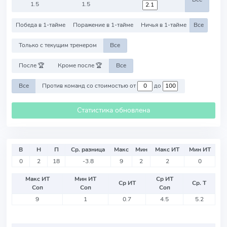
1.5
1.5
Победа в 1-тайме
Поражение в 1-тайме
Ничья в 1-тайме
Все
Только с текущим тренером
Все
После 🏆
Кроме после 🏆
Все
Все
Против команд со стоимостью от
до
Статистика обновлена
В
Н
П
Ср. разница
Макс
Мин
Макс ИТ
Мин ИТ
0
2
18
-3.8
9
2
2
0
Макс ИТ
Мин ИТ
Ср ИТ
Ср ИТ
Ср. Т
Соп
Соп
Соп
9
1
0.7
4.5
5.2