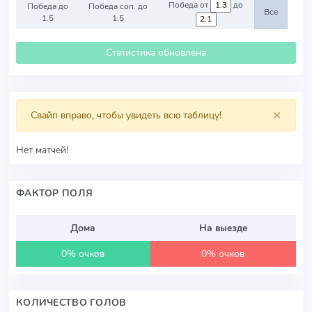
Победа от
до
Победа до
Победа соп. до
Все
1.5
1.5
Статистика обновлена
×
Свайп вправо, чтобы увидеть всю таблицу!
Нет матчей!
ФАКТОР ПОЛЯ
Дома
На выезде
0% очков
0% очков
КОЛИЧЕСТВО ГОЛОВ