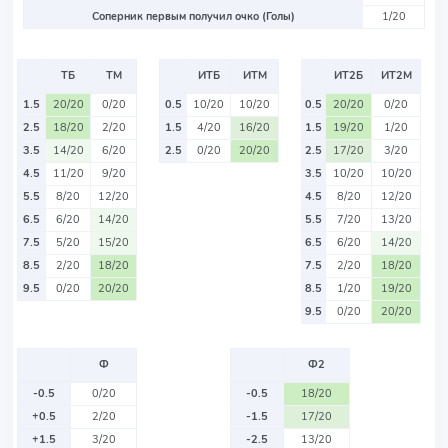
Соперник первым получил очко (Голы)
1/20
ТБ
ТМ
ИТБ
ИТМ
ИТ2Б
ИТ2М
1.5
20/20
0/20
0.5
10/20
10/20
0.5
20/20
0/20
2.5
18/20
2/20
1.5
4/20
16/20
1.5
19/20
1/20
3.5
14/20
6/20
2.5
0/20
20/20
2.5
17/20
3/20
4.5
11/20
9/20
3.5
10/20
10/20
5.5
8/20
12/20
4.5
8/20
12/20
6.5
6/20
14/20
5.5
7/20
13/20
7.5
5/20
15/20
6.5
6/20
14/20
8.5
2/20
18/20
7.5
2/20
18/20
9.5
0/20
20/20
8.5
1/20
19/20
9.5
0/20
20/20
Ф
Ф2
-0.5
0/20
-0.5
18/20
+0.5
2/20
-1.5
17/20
+1.5
3/20
-2.5
13/20