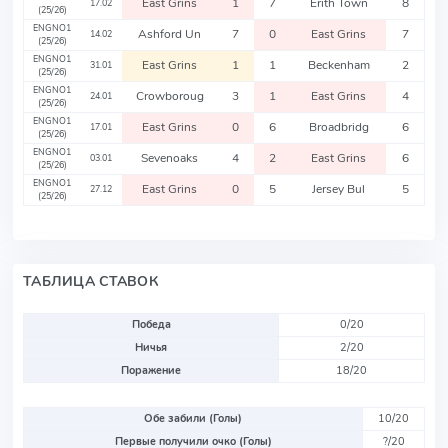
East Grins
1
7
Erith Town
8
17.02
(25/26)
ENGNO1
Ashford Un
7
0
East Grins
7
14.02
(25/26)
ENGNO1
East Grins
1
1
Beckenham
2
31.01
(25/26)
ENGNO1
Crowboroug
3
1
East Grins
4
24.01
(25/26)
ENGNO1
East Grins
0
6
Broadbridg
6
17.01
(25/26)
ENGNO1
Sevenoaks
4
2
East Grins
6
03.01
(25/26)
ENGNO1
East Grins
0
5
Jersey Bul
5
27.12
(25/26)
ТАБЛИЦА СТАВОК
Победа
0/20
Ничья
2/20
Поражение
18/20
Обе забили (Голы)
10/20
Первые получили очко (Голы)
?/20