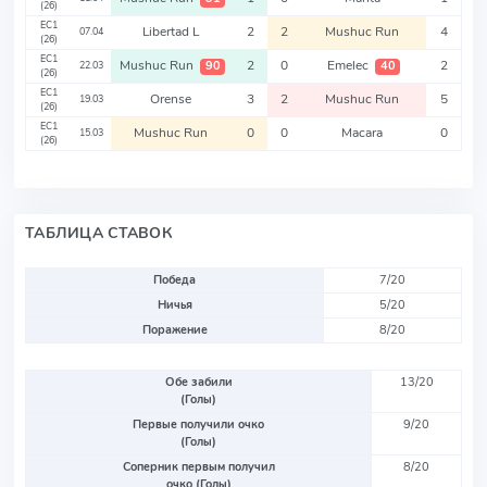
(26)
EC1
Libertad L
2
2
Mushuc Run
4
07.04
(26)
EC1
Mushuc Run
2
0
Emelec
2
90
40
22.03
(26)
EC1
Orense
3
2
Mushuc Run
5
19.03
(26)
EC1
Mushuc Run
0
0
Macara
0
15.03
(26)
ТАБЛИЦА СТАВОК
Победа
7/20
Ничья
5/20
Поражение
8/20
Обе забили
13/20
(Голы)
Первые получили очко
9/20
(Голы)
Соперник первым получил
8/20
очко (Голы)