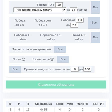
Против ТОП-
Все
за
матчей
Победа от
Победа
Победа соп.
Все
до 1.5
до 1.5
до
Победа в 1-
Поражение в 1-
Ничья в 1-
Все
тайме
тайме
тайме
Только с текущим тренером
Все
После 🏆
Кроме после 🏆
Все
Все
Против команд со стоимостью от
до
Статистика обновлена
В
Н
П
Ср. разница
Макс
Мин
Макс ИТ
Мин ИТ
3
4
13
-0.85
4
0
2
0