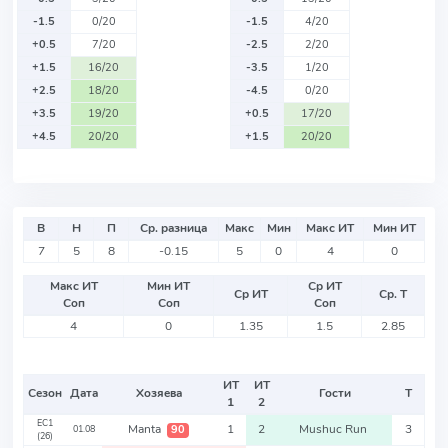
-1.5
0/20
-1.5
4/20
+0.5
7/20
-2.5
2/20
+1.5
16/20
-3.5
1/20
+2.5
18/20
-4.5
0/20
+3.5
19/20
+0.5
17/20
+4.5
20/20
+1.5
20/20
В
Н
П
Ср. разница
Макс
Мин
Макс ИТ
Мин ИТ
7
5
8
-0.15
5
0
4
0
Макс ИТ
Мин ИТ
Ср ИТ
Ср ИТ
Ср. Т
Соп
Соп
Соп
4
0
1.35
1.5
2.85
ИТ
ИТ
Сезон
Дата
Хозяева
Гости
Т
1
2
EC1
Manta
1
2
Mushuc Run
3
90
01.08
(26)