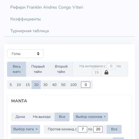
Рефери Franklin Andres Congo Viteri
Коэффициенты
Турнирная таблица
На интервале с
по
Весь
Первый
Второй
матч
тайм
тайм
5
10
15
20
30
40
50
100
MANTA
Дома
На выезде
Все
Выбор сезонов
Выбор лиги
Против команд с
по
Все