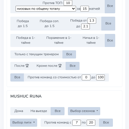
Против ТОП-
Все
за
матчей
Победа от
Победа
Победа соп.
Все
до 1.5
до 1.5
до
Победа в 1-
Поражение в 1-
Ничья в 1-
Все
тайме
тайме
тайме
Только с текущим тренером
Все
После 🏆
Кроме после 🏆
Все
Все
Против команд со стоимостью от
до
MUSHUC RUNA
Дома
На выезде
Все
Выбор сезонов
Выбор лиги
Против команд с
по
Все