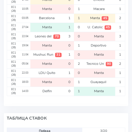
(26)
EC1
Manta
0
1
Macara
1
10.05
(26)
EC1
Barcelona
1
1
Manta
2
45
03.05
(26)
EC1
Manta
1
0
U. Catolic
1
45
27.04
(26)
EC1
Leones del
3
0
Manta
3
70
22.04
(26)
EC1
Manta
0
1
Deportivo
1
19.04
(26)
EC1
Mushuc Run
1
0
Manta
1
31
11.04
(26)
EC1
Manta
0
2
Tecnico Un
2
90
05.04
(26)
EC1
LDU Quito
1
0
Manta
1
22.03
(26)
EC1
Manta
0
1
Guayaquil
1
18.03
(26)
EC1
Delfin
0
1
Manta
1
14.03
(26)
ТАБЛИЦА СТАВОК
Победа
3/20