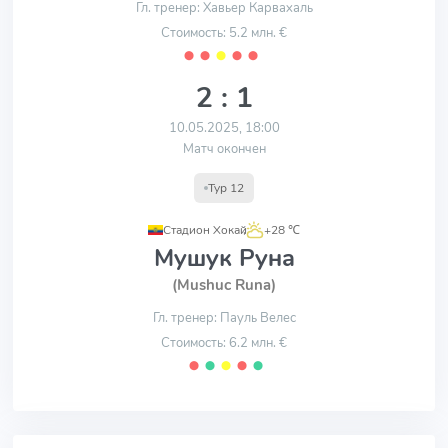
Гл. тренер: Хавьер Карвахаль
Стоимость: 5.2 млн. €
⬤
⬤
⬤
⬤
⬤
2 : 1
10.05.2025, 18:00
Матч окончен
Тур 12
Стадион Хокай
,
+28 ℃
Мушук Руна
(Mushuc Runa)
Гл. тренер: Пауль Велес
Стоимость: 6.2 млн. €
⬤
⬤
⬤
⬤
⬤