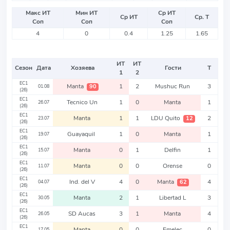
Макс ИТ
Мин ИТ
Ср ИТ
Ср ИТ
Ср. Т
Соп
Соп
Соп
4
0
0.4
1.25
1.65
ИТ
ИТ
Сезон
Дата
Хозяева
Гости
Т
1
2
EC1
Manta
1
2
Mushuc Run
3
90
01.08
(26)
EC1
Tecnico Un
1
0
Manta
1
26.07
(26)
EC1
Manta
1
1
LDU Quito
2
12
23.07
(26)
EC1
Guayaquil
1
0
Manta
1
19.07
(26)
EC1
Manta
0
1
Delfin
1
15.07
(26)
EC1
Manta
0
0
Orense
0
11.07
(26)
EC1
Ind. del V
4
0
Manta
4
62
04.07
(26)
EC1
Manta
2
1
Libertad L
3
30.05
(26)
EC1
SD Aucas
3
1
Manta
4
26.05
(26)
EC1
Manta
0
0
Emelec
0
17.05