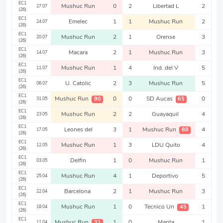
EC1
Mushuc Run
0
2
Libertad L
2
27.07
(26)
EC1
Emelec
1
1
Mushuc Run
2
24.07
(26)
EC1
Mushuc Run
2
1
Orense
3
20.07
(26)
EC1
Macara
2
1
Mushuc Run
3
14.07
(26)
EC1
Mushuc Run
1
4
Ind. del V
5
11.07
(26)
EC1
U. Catolic
2
3
Mushuc Run
5
06.07
(26)
EC1
Mushuc Run
0
0
SD Aucas
0
90
65
31.05
(26)
EC1
Mushuc Run
2
2
Guayaquil
4
23.05
(26)
EC1
Leones del
3
1
Mushuc Run
4
88
17.05
(26)
EC1
Mushuc Run
1
3
LDU Quito
4
12.05
(26)
EC1
Delfin
1
0
Mushuc Run
1
03.05
(26)
EC1
Mushuc Run
4
1
Deportivo
5
25.04
(26)
EC1
Barcelona
2
1
Mushuc Run
3
22.04
(26)
EC1
Mushuc Run
1
0
Tecnico Un
1
45
18.04
(26)
EC1
Mushuc Run
1
0
Manta
1
31
11.04