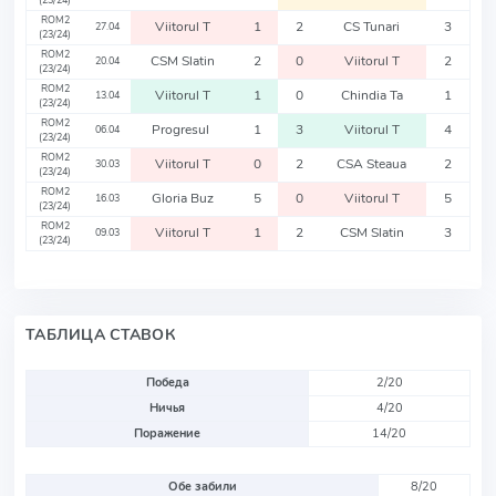
(23/24)
ROM2
Viitorul T
1
2
CS Tunari
3
27.04
(23/24)
ROM2
CSM Slatin
2
0
Viitorul T
2
20.04
(23/24)
ROM2
Viitorul T
1
0
Chindia Ta
1
13.04
(23/24)
ROM2
Progresul
1
3
Viitorul T
4
06.04
(23/24)
ROM2
Viitorul T
0
2
CSA Steaua
2
30.03
(23/24)
ROM2
Gloria Buz
5
0
Viitorul T
5
16.03
(23/24)
ROM2
Viitorul T
1
2
CSM Slatin
3
09.03
(23/24)
ТАБЛИЦА СТАВОК
Победа
2/20
Ничья
4/20
Поражение
14/20
Обе забили
8/20