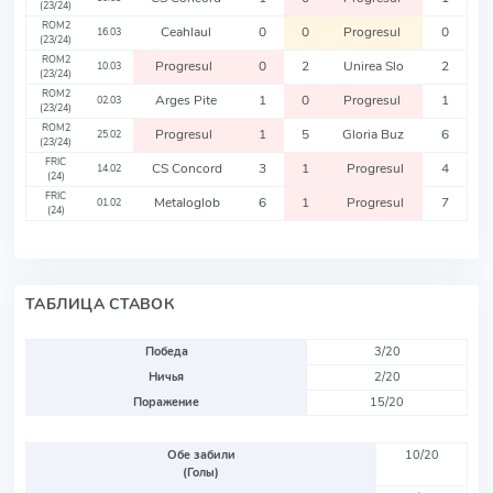
(23/24)
ROM2
Ceahlaul
0
0
Progresul
0
16.03
(23/24)
ROM2
Progresul
0
2
Unirea Slo
2
10.03
(23/24)
ROM2
Arges Pite
1
0
Progresul
1
02.03
(23/24)
ROM2
Progresul
1
5
Gloria Buz
6
25.02
(23/24)
FRIC
CS Concord
3
1
Progresul
4
14.02
(24)
FRIC
Metaloglob
6
1
Progresul
7
01.02
(24)
ТАБЛИЦА СТАВОК
Победа
3/20
Ничья
2/20
Поражение
15/20
Обе забили
10/20
(Голы)