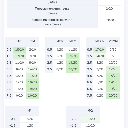
(Голы)
Первые получили очко
2/20
(Голы)
Соперник первым получил
14/20
очко (Голы)
ТБ
ТМ
ИТБ
ИТМ
ИТ2Б
ИТ2М
0.5
18/20
2/20
0.5
9/20
11/20
0.5
17/20
3/20
1.5
17/20
3/20
1.5
1/20
19/20
1.5
14/20
6/20
2.5
11/20
9/20
2.5
1/20
19/20
2.5
8/20
12/20
3.5
6/20
14/20
3.5
0/20
20/20
3.5
3/20
17/20
4.5
3/20
17/20
4.5
2/20
18/20
5.5
1/20
19/20
5.5
1/20
19/20
6.5
1/20
19/20
6.5
1/20
19/20
7.5
0/20
20/20
7.5
0/20
20/20
Ф
Ф2
-0.5
2/20
-0.5
14/20
-1.5
1/20
-1.5
12/20