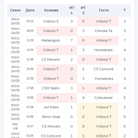
ИТ
ИТ
Сезон
Дата
Хозяева
Гости
Т
1
2
ROM2
Viitorul S
3
0
Viitorul T
3
05.10
(24/25)
ROM2
Viitorul T
0
3
Chindia Ta
3
28.09
(24/25)
ROM2
Metaloglob
7
0
Viitorul T
7
21.09
(24/25)
ROM2
Viitorul T
1
3
Hunedoara
4
14.09
(24/25)
ROM2
CS Mioveni
2
0
Viitorul T
2
31.08
(24/25)
ROM2
Viitorul T
0
2
CS Concord
2
25.08
(24/25)
ROMC
Viitorul T
0
3
Hunedoara
3
22.08
(24/25)
ROM2
CSM Slatin
3
1
Viitorul T
4
17.08
(24/25)
ROM2
Viitorul T
1
4
Csikszered
5
10.08
(24/25)
ROMC
Jiul Petro
1
1
Viitorul T
2
07.08
(24/25)
ROM2
Bihor Orad
0
0
Viitorul T
0
03.08
(24/25)
FRIC
CS Mioveni
0
0
Viitorul T
0
13.07
(24)
ROM2
CS Concord
1
1
Viitorul T
2
03.05