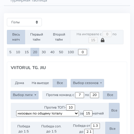
Турнирная таблица
На интервале с
по
Весь
Первый
Второй
матч
тайм
тайм
5
10
15
20
30
40
50
100
VIITORUL TG. JIU
Дома
На выезде
Все
Выбор сезонов
Выбор лиги
Против команд с
по
Все
Против ТОП-
Все
за
матчей
Победа от
Победа
Победа соп.
Все
до 1.5
до 1.5
до