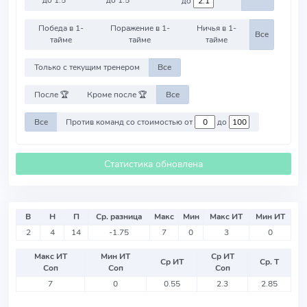
до
Победа в 1-
Поражение в 1-
Ничья в 1-
Все
тайме
тайме
тайме
Только с текущим тренером
Все
После 🏆
Кроме после 🏆
Все
Все
Против команд со стоимостью от
до
Статистика обновлена
В
Н
П
Ср. разница
Макс
Мин
Макс ИТ
Мин ИТ
2
4
14
-1.75
7
0
3
0
Макс ИТ
Мин ИТ
Ср ИТ
Ср ИТ
Ср. Т
Соп
Соп
Соп
7
0
0.55
2.3
2.85