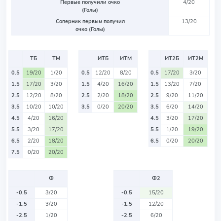
Первые получили очко
4/20
(Голы)
Соперник первым получил
13/20
очко (Голы)
ТБ
ТМ
ИТБ
ИТМ
ИТ2Б
ИТ2М
0.5
19/20
1/20
0.5
12/20
8/20
0.5
17/20
3/20
1.5
17/20
3/20
1.5
4/20
16/20
1.5
13/20
7/20
2.5
12/20
8/20
2.5
2/20
18/20
2.5
9/20
11/20
3.5
10/20
10/20
3.5
0/20
20/20
3.5
6/20
14/20
4.5
4/20
16/20
4.5
3/20
17/20
5.5
3/20
17/20
5.5
1/20
19/20
6.5
2/20
18/20
6.5
0/20
20/20
7.5
0/20
20/20
Ф
Ф2
-0.5
3/20
-0.5
15/20
-1.5
3/20
-1.5
12/20
-2.5
1/20
-2.5
6/20