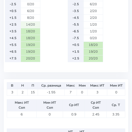
-2.5
0/20
-2.5
6/20
+0.5
6/20
-3.5
2/20
+1.5
8/20
-4.5
2/20
+2.5
14/20
-5.5
1/20
+3.5
18/20
-6.5
1/20
+4.5
18/20
-7.5
0/20
+5.5
19/20
+0.5
18/20
+6.5
19/20
+1.5
19/20
+7.5
20/20
+2.5
20/20
В
Н
П
Ср. разница
Макс
Мин
Макс ИТ
Мин ИТ
3
2
15
-1.55
7
0
3
0
Макс ИТ
Мин ИТ
Ср ИТ
Ср ИТ
Ср. Т
Соп
Соп
Соп
6
0
0.9
2.45
3.35
ИТ
ИТ