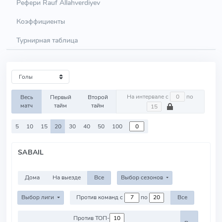
Рефери Rauf Allahverdiyev
Коэффициенты
Турнирная таблица
На интервале с
по
Весь
Первый
Второй
матч
тайм
тайм
5
10
15
20
30
40
50
100
SABAIL
Дома
На выезде
Все
Выбор сезонов
Выбор лиги
Против команд с
по
Все
Против ТОП-