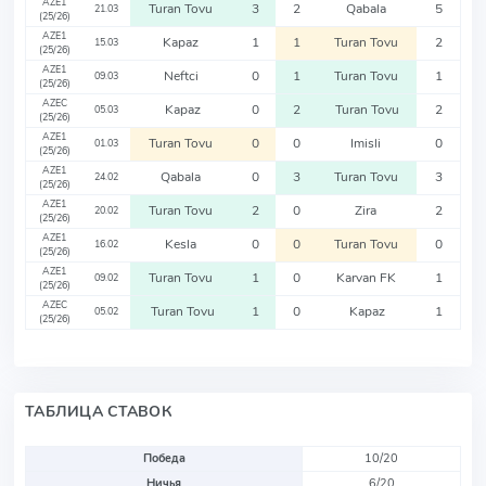
AZE1
Turan Tovu
3
2
Qabala
5
21.03
(25/26)
AZE1
Kapaz
1
1
Turan Tovu
2
15.03
(25/26)
AZE1
Neftci
0
1
Turan Tovu
1
09.03
(25/26)
AZEC
Kapaz
0
2
Turan Tovu
2
05.03
(25/26)
AZE1
Turan Tovu
0
0
Imisli
0
01.03
(25/26)
AZE1
Qabala
0
3
Turan Tovu
3
24.02
(25/26)
AZE1
Turan Tovu
2
0
Zira
2
20.02
(25/26)
AZE1
Kesla
0
0
Turan Tovu
0
16.02
(25/26)
AZE1
Turan Tovu
1
0
Karvan FK
1
09.02
(25/26)
AZEC
Turan Tovu
1
0
Kapaz
1
05.02
(25/26)
ТАБЛИЦА СТАВОК
Победа
10/20
Ничья
6/20