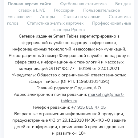
Полная версия сайта
Футбольная статистика
Бот для
ставок в LIVE
Глоссарий
Пользовательское
соглашение
Авторы
Ставки на угловые
Статистика
голов
Статистика желтых карточек
Профессиональные
капперы Рунета
Сетевое издание Smart Tables зарегистрировано в
федеральной службе по надзору в сфере связи,
информационных технологий и массовых коммуникаций.
Регистрационный номер Федеральной службы по надзору в
сфере связи, информационных технологий и массовых
коммуникаций ЭЛ № ФС 77 - 80199 от 22.01.2021
Учредитель
:
Общество с ограниченной ответственностью
«Смарт Тейблс» (ОГРН: 1195081014391)
Главный редактор: Ордынец А.О.
Адрес электронной почты редакции:
marketing@smart-
tables.ru
Телефон редакции:
+7 915 815 47 05
Возрастные ограничения информационной продукции,
предусмотренные ФЗ от 29.12.2010 N436-ФЗ «О защите
детей от информации, причиняющей вред их здоровью
и развитию»: 18+