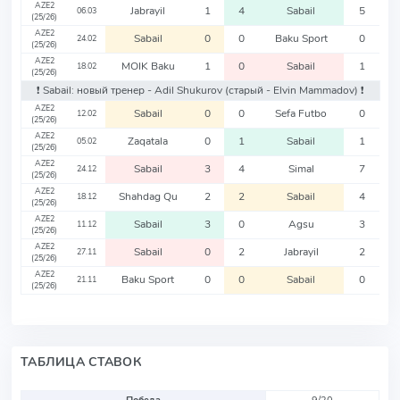
AZE2
Jabrayil
1
4
Sabail
5
06.03
(25/26)
AZE2
Sabail
0
0
Baku Sport
0
24.02
(25/26)
AZE2
MOIK Baku
1
0
Sabail
1
18.02
(25/26)
❗️ Sabail: новый тренер - Adil Shukurov
(старый - Elvin Mammadov)
❗️
AZE2
Sabail
0
0
Sefa Futbo
0
12.02
(25/26)
AZE2
Zaqatala
0
1
Sabail
1
05.02
(25/26)
AZE2
Sabail
3
4
Simal
7
24.12
(25/26)
AZE2
Shahdag Qu
2
2
Sabail
4
18.12
(25/26)
AZE2
Sabail
3
0
Agsu
3
11.12
(25/26)
AZE2
Sabail
0
2
Jabrayil
2
27.11
(25/26)
AZE2
Baku Sport
0
0
Sabail
0
21.11
(25/26)
ТАБЛИЦА СТАВОК