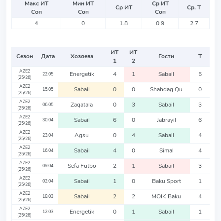
Макс ИТ
Мин ИТ
Ср ИТ
Ср ИТ
Ср. Т
Соп
Соп
Соп
4
0
1.8
0.9
2.7
ИТ
ИТ
Сезон
Дата
Хозяева
Гости
Т
1
2
AZE2
Energetik
4
1
Sabail
5
22.05
(25/26)
AZE2
Sabail
0
0
Shahdag Qu
0
15.05
(25/26)
AZE2
Zaqatala
0
3
Sabail
3
06.05
(25/26)
AZE2
Sabail
6
0
Jabrayil
6
30.04
(25/26)
AZE2
Agsu
0
4
Sabail
4
23.04
(25/26)
AZE2
Sabail
4
0
Simal
4
16.04
(25/26)
AZE2
Sefa Futbo
2
1
Sabail
3
09.04
(25/26)
AZE2
Sabail
1
0
Baku Sport
1
02.04
(25/26)
AZE2
Sabail
2
2
MOIK Baku
4
18.03
(25/26)
AZE2
Energetik
0
1
Sabail
1
12.03
(25/26)