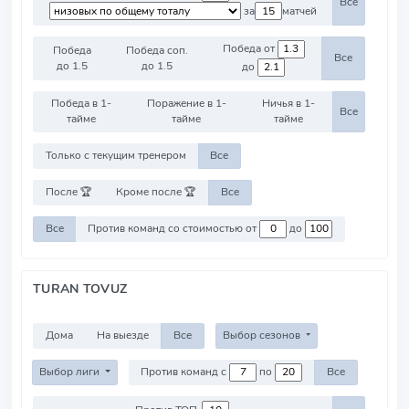
Все
за
матчей
Победа от
Победа
Победа соп.
Все
до 1.5
до 1.5
до
Победа в 1-
Поражение в 1-
Ничья в 1-
Все
тайме
тайме
тайме
Только с текущим тренером
Все
После 🏆
Кроме после 🏆
Все
Все
Против команд со стоимостью от
до
TURAN TOVUZ
Дома
На выезде
Все
Выбор сезонов
Выбор лиги
Против команд с
по
Все