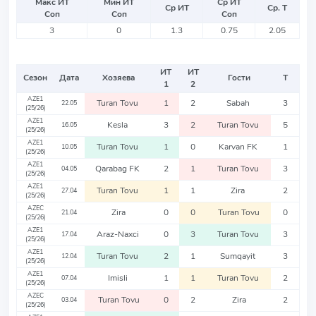
Макс ИТ
Мин ИТ
Ср ИТ
Ср ИТ
Ср. Т
Соп
Соп
Соп
3
0
1.3
0.75
2.05
ИТ
ИТ
Сезон
Дата
Хозяева
Гости
Т
1
2
AZE1
Turan Tovu
1
2
Sabah
3
22.05
(25/26)
AZE1
Kesla
3
2
Turan Tovu
5
16.05
(25/26)
AZE1
Turan Tovu
1
0
Karvan FK
1
10.05
(25/26)
AZE1
Qarabag FK
2
1
Turan Tovu
3
04.05
(25/26)
AZE1
Turan Tovu
1
1
Zira
2
27.04
(25/26)
AZEC
Zira
0
0
Turan Tovu
0
21.04
(25/26)
AZE1
Araz-Naxci
0
3
Turan Tovu
3
17.04
(25/26)
AZE1
Turan Tovu
2
1
Sumqayit
3
12.04
(25/26)
AZE1
Imisli
1
1
Turan Tovu
2
07.04
(25/26)
AZEC
Turan Tovu
0
2
Zira
2
03.04
(25/26)