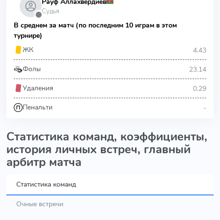
Рауф Аллахвердиев
Судья
⬤
В среднем за матч (по последним 10 играм в этом
турнире)
4.43
ЖК
23.14
Фолы
0.29
Удаления
-
Пенальти
Статистика команд, коэффициенты,
история личных встреч, главный
арбитр матча
Статистика команд
Очные встречи