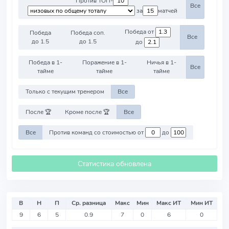
Против ТОП-
Все
за
матчей
Победа от
Победа
Победа соп.
Все
до 1.5
до 1.5
до
Победа в 1-
Поражение в 1-
Ничья в 1-
Все
тайме
тайме
тайме
Только с текущим тренером
Все
После 🏆
Кроме после 🏆
Все
Все
Против команд со стоимостью от
до
Статистика обновлена
В
Н
П
Ср. разница
Макс
Мин
Макс ИТ
Мин ИТ
9
6
5
0.9
7
0
6
0