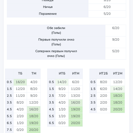
Победа
9/20
Ничья
6/20
Поражение
5/20
Обе забили
6/20
(Голы)
Первые получили очко
9/20
(Голы)
Соперник первым получил
5/20
очко (Голы)
ТБ
ТМ
ИТБ
ИТМ
ИТ2Б
ИТ2М
0.5
16/20
4/20
0.5
14/20
6/20
0.5
8/20
12/20
1.5
12/20
8/20
1.5
9/20
11/20
1.5
6/20
14/20
2.5
11/20
9/20
2.5
7/20
13/20
2.5
2/20
18/20
3.5
8/20
12/20
3.5
4/20
16/20
3.5
2/20
18/20
4.5
4/20
16/20
4.5
1/20
19/20
4.5
0/20
20/20
5.5
2/20
18/20
5.5
1/20
19/20
6.5
1/20
19/20
6.5
0/20
20/20
7.5
0/20
20/20