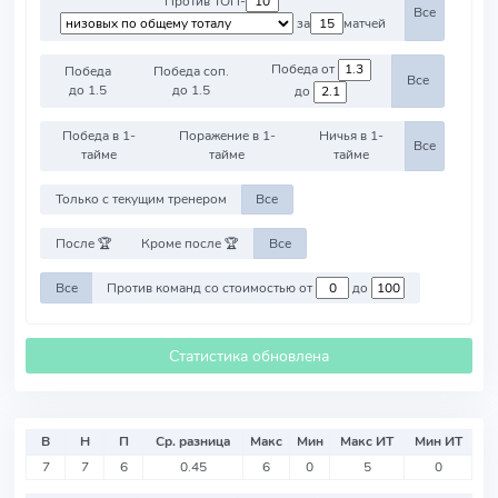
Против ТОП-
Все
за
матчей
Победа от
Победа
Победа соп.
Все
до 1.5
до 1.5
до
Победа в 1-
Поражение в 1-
Ничья в 1-
Все
тайме
тайме
тайме
Только с текущим тренером
Все
После 🏆
Кроме после 🏆
Все
Все
Против команд со стоимостью от
до
Статистика обновлена
В
Н
П
Ср. разница
Макс
Мин
Макс ИТ
Мин ИТ
7
7
6
0.45
6
0
5
0