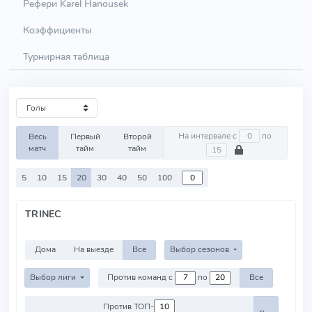
Рефери Karel Hanousek
Коэффициенты
Турнирная таблица
На интервале с
по
Весь
Первый
Второй
матч
тайм
тайм
5
10
15
20
30
40
50
100
TRINEC
Дома
На выезде
Все
Выбор сезонов
Выбор лиги
Против команд с
по
Все
Против ТОП-