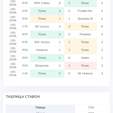
CZE3
MFK Vitkov
0
1
Trinec
1
30.05
(25/26)
CZE3
Trinec
2
0
Frydek Mis
2
23.05
(25/26)
CZE3
Trinec
1
1
Slovacko B
2
20.05
(25/26)
CZE3
SK Unicov
3
3
Trinec
6
17.05
(25/26)
CZE3
Trinec
3
0
Polanka
3
09.05
(25/26)
CZE3
SFK Vrchov
1
1
Trinec
2
02.05
(25/26)
CZE3
Hodonin
1
1
Trinec
2
29.04
(25/26)
CZE3
Trinec
1
0
Vsetin
1
25.04
(25/26)
CZE3
Zbrojovka
2
1
Trinec
3
19.04
(25/26)
CZE3
Trinec
3
0
SK Hranice
3
11.04
(25/26)
ТАБЛИЦА СТАВОК
Победа
7/20