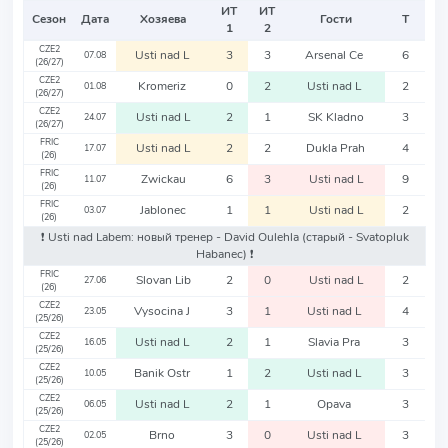
ИТ
ИТ
Сезон
Дата
Хозяева
Гости
Т
1
2
CZE2
Usti nad L
3
3
Arsenal Ce
6
07.08
(26/27)
CZE2
Kromeriz
0
2
Usti nad L
2
01.08
(26/27)
CZE2
Usti nad L
2
1
SK Kladno
3
24.07
(26/27)
FRIC
Usti nad L
2
2
Dukla Prah
4
17.07
(26)
FRIC
Zwickau
6
3
Usti nad L
9
11.07
(26)
FRIC
Jablonec
1
1
Usti nad L
2
03.07
(26)
❗️ Usti nad Labem: новый тренер - David Oulehla
(старый - Svatopluk
Habanec)
❗️
FRIC
Slovan Lib
2
0
Usti nad L
2
27.06
(26)
CZE2
Vysocina J
3
1
Usti nad L
4
23.05
(25/26)
CZE2
Usti nad L
2
1
Slavia Pra
3
16.05
(25/26)
CZE2
Banik Ostr
1
2
Usti nad L
3
10.05
(25/26)
CZE2
Usti nad L
2
1
Opava
3
06.05
(25/26)
CZE2
Brno
3
0
Usti nad L
3
02.05
(25/26)