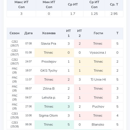
Макс ИТ
Мин ИТ
Ср ИТ
Ср ИТ
Ср. Т
Соп
Соп
Соп
3
0
1.7
1.25
2.95
ИТ
ИТ
Сезон
Дата
Хозяева
Гости
Т
1
2
CZE2
Slavia Pra
3
2
Trinec
5
07.08
(26/27)
CZE2
Trinec
0
0
Vysocina J
0
01.08
(26/27)
CZE2
Prostejov
1
1
Trinec
2
24.07
(26/27)
FRIC
GKS Tychy
1
1
Trinec
2
18.07
(26)
FRIC
Trinec
2
3
TJ Unie Hl
5
11.07
(26)
FRIC
Zilina B
2
1
Trinec
3
08.07
(26)
FRIC
Lehota p.
2
1
Trinec
3
04.07
(26)
FRIC
Trinec
3
2
Puchov
5
27.06
(26)
CZE3
Sigma Olom
3
1
Trinec
4
10.06
(25/26)
CZE3
Trinec
5
0
Blansko
5
06.06
(25/26)