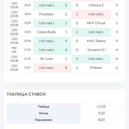
CZE2
Usti nad L
3
0
Viktoria Z
3
24.04
(25/26)
CZE2
Prostejov
2
1
Usti nad L
3
18.04
(25/26)
CZE2
Usti nad L
1
0
MFK Chrudi
1
15.04
(25/26)
CZE2
Ceske Bude
1
2
Usti nad L
3
10.04
(25/26)
CZE2
Usti nad L
4
0
MAS Tabors
4
03.04
(25/26)
FRIC
Usti nad L
4
0
Dynamo D I
4
27.03
(26)
CZE2
SK Lisen
1
3
Usti nad L
4
21.03
(25/26)
CZE2
Usti nad L
0
2
Pribram
2
13.03
(25/26)
ТАБЛИЦА СТАВОК
Победа
11/20
Ничья
3/20
Поражение
6/20