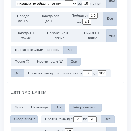
Все
за
матчей
Победа от
Победа
Победа соп.
Все
до 1.5
до 1.5
до
Победа в 1-
Поражение в 1-
Ничья в 1-
Все
тайме
тайме
тайме
Только с текущим тренером
Все
После 🏆
Кроме после 🏆
Все
Все
Против команд со стоимостью от
до
USTI NAD LABEM
Дома
На выезде
Все
Выбор сезонов
Выбор лиги
Против команд с
по
Все