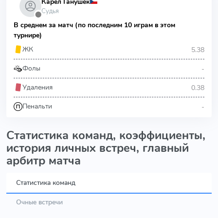
Карел Ганушек
Судья
⬤
В среднем за матч (по последним 10 играм в этом
турнире)
5.38
ЖК
-
Фолы
0.38
Удаления
-
Пенальти
Статистика команд, коэффициенты,
история личных встреч, главный
арбитр матча
Статистика команд
Очные встречи