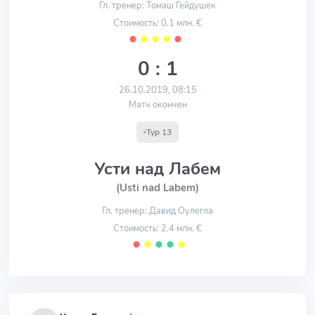
Гл. тренер: Томаш Гейдушек
Стоимость: 0.1 млн. €
⬤
⬤
⬤
⬤
⬤
0 : 1
26.10.2019, 08:15
Матч окончен
Тур 13
Усти над Лабем
(Usti nad Labem)
Гл. тренер: Давид Оулегла
Стоимость: 2.4 млн. €
⬤
⬤
⬤
⬤
⬤