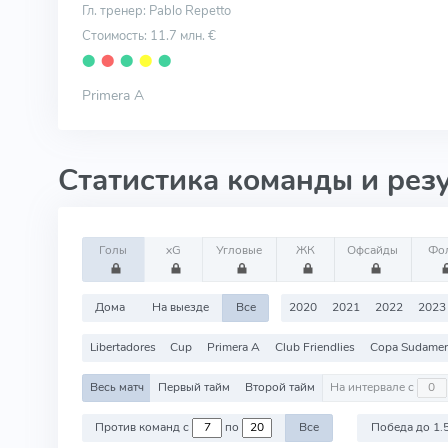
Гл. тренер: Pablo Repetto
Стоимость: 11.7 млн. €
⬤
⬤
⬤
⬤
⬤
Primera A
Статистика команды и рез
Голы
xG
Угловые
ЖК
Офсайды
Фо
Дома
На выезде
Все
2020
2021
2022
2023
Libertadores
Cup
Primera A
Club Friendlies
Copa Sudamer
Весь матч
Первый тайм
Второй тайм
На интервале с
Против команд с
по
Все
Победа до 1.