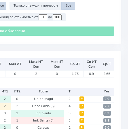
се
Только с текущим тренером
Все
Против команд со стоимостью от
до
ика обновлена
Макс ИТ
Мин ИТ
Ср ИТ
Т
Мин ИТ
Ср ИТ
Ср. Т
Соп
Соп
Соп
0
2
0
1.75
0.9
2.65
ИТ
1
ИТ
2
Гости
Т
Рез.
2
0
Union Magd
2
Р
2:0
2
2
Once Calda
(5)
4
Р
2:2
0
3
Ind. Santa
3
Р
0:3
2
1
Ind. Santa
(5)
3
Р
2:1
2
0
Caracas
2
Р
2:0