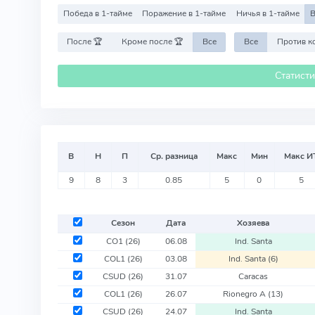
Победа в 1-тайме
Поражение в 1-тайме
Ничья в 1-тайме
В
После 🏆
Кроме после 🏆
Все
Все
Статист
В
Н
П
Ср. разница
Макс
Мин
Макс И
9
8
3
0.85
5
0
5
Сезон
Дата
Хозяева
CO1
(26)
06.08
Ind. Santa
COL1
(26)
03.08
Ind. Santa
(6)
CSUD
(26)
31.07
Caracas
COL1
(26)
26.07
Rionegro A
(13)
CSUD
(26)
24.07
Ind. Santa