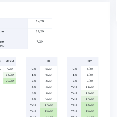
12/20
или
12/20
вым
7/20
олы)
Б
ИТ2М
Ф
Ф2
0
7/20
-0.5
9/20
-0.5
3/20
0
15/20
-1.5
6/20
-1.5
1/20
0
20/20
-2.5
3/20
-2.5
0/20
-3.5
2/20
+0.5
11/20
-4.5
1/20
+1.5
14/20
-5.5
0/20
+2.5
17/20
+0.5
17/20
+3.5
18/20
+1.5
19/20
+4.5
19/20
+2.5
20/20
+5.5
20/20