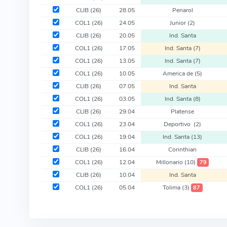
CLIB
(26)
28.05
Penarol
COL1
(26)
24.05
Junior
(2)
CLIB
(26)
20.05
Ind. Santa
COL1
(26)
17.05
Ind. Santa
(7)
COL1
(26)
13.05
Ind. Santa
(7)
COL1
(26)
10.05
America de
(5)
CLIB
(26)
07.05
Ind. Santa
COL1
(26)
03.05
Ind. Santa
(8)
CLIB
(26)
29.04
Platense
COL1
(26)
23.04
Deportivo
(2)
COL1
(26)
19.04
Ind. Santa
(13)
CLIB
(26)
16.04
Corinthian
COL1
(26)
12.04
Millonario
(10)
79
CLIB
(26)
10.04
Ind. Santa
COL1
(26)
05.04
Tolima
(3)
87