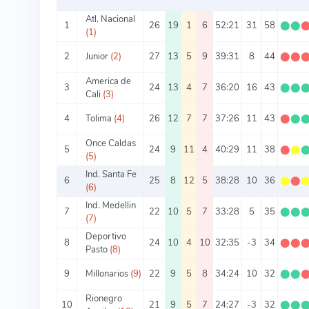
Atl. Nacional
1
26
19
1
6
52:21
31
58
⬤
⬤
(1)
2
Junior
(2)
27
13
5
9
39:31
8
44
⬤
⬤
America de
3
24
13
4
7
36:20
16
43
⬤
⬤
Cali
(3)
4
Tolima
(4)
26
12
7
7
37:26
11
43
⬤
⬤
Once Caldas
5
24
9
11
4
40:29
11
38
⬤
⬤
(5)
Ind. Santa Fe
6
25
8
12
5
38:28
10
36
⬤
⬤
(6)
Ind. Medellin
7
22
10
5
7
33:28
5
35
⬤
⬤
(7)
Deportivo
8
24
10
4
10
32:35
-3
34
⬤
⬤
Pasto
(8)
9
Millonarios
(9)
22
9
5
8
34:24
10
32
⬤
⬤
Rionegro
10
21
9
5
7
24:27
-3
32
⬤
⬤