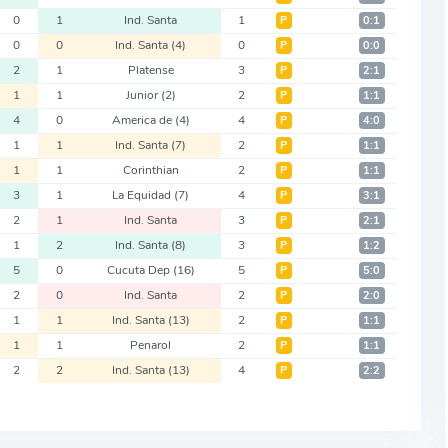
0
1
Ind. Santa
1
Р
0:1
0
0
Ind. Santa
(4)
0
Р
0:0
2
1
Platense
3
Р
2:1
1
1
Junior
(2)
2
Р
1:1
4
0
America de
(4)
4
Р
4:0
1
1
Ind. Santa
(7)
2
Р
1:1
1
1
Corinthian
2
Р
1:1
3
1
La Equidad
(7)
4
Р
3:1
2
1
Ind. Santa
3
Р
2:1
1
2
Ind. Santa
(8)
3
Р
1:2
5
0
Cucuta Dep
(16)
5
Р
5:0
2
0
Ind. Santa
2
Р
2:0
1
1
Ind. Santa
(13)
2
Р
1:1
1
1
Penarol
2
Р
1:1
2
2
Ind. Santa
(13)
4
Р
2:2