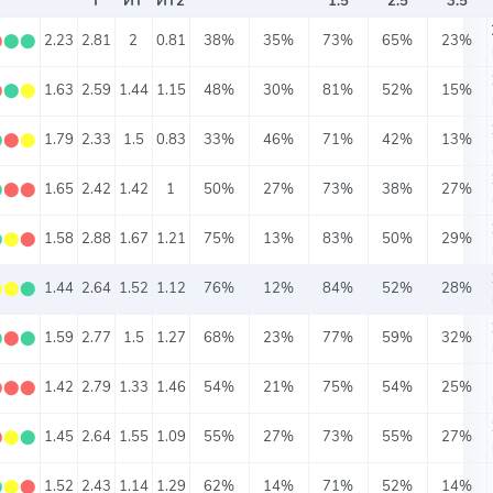
Т
ИТ
ИТ2
1.5
2.5
3.5
⬤
⬤
⬤
2.23
2.81
2
0.81
38%
35%
73%
65%
23%
⬤
⬤
⬤
1.63
2.59
1.44
1.15
48%
30%
81%
52%
15%
⬤
⬤
⬤
1.79
2.33
1.5
0.83
33%
46%
71%
42%
13%
⬤
⬤
⬤
1.65
2.42
1.42
1
50%
27%
73%
38%
27%
⬤
⬤
⬤
1.58
2.88
1.67
1.21
75%
13%
83%
50%
29%
⬤
⬤
⬤
1.44
2.64
1.52
1.12
76%
12%
84%
52%
28%
⬤
⬤
⬤
1.59
2.77
1.5
1.27
68%
23%
77%
59%
32%
⬤
⬤
⬤
1.42
2.79
1.33
1.46
54%
21%
75%
54%
25%
⬤
⬤
⬤
1.45
2.64
1.55
1.09
55%
27%
73%
55%
27%
⬤
⬤
⬤
1.52
2.43
1.14
1.29
62%
14%
71%
52%
14%