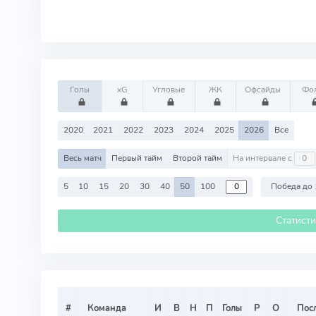
Голы
xG
Угловые
ЖК
Офсайды
Фо
2020
2021
2022
2023
2024
2025
2026
Все
Весь матч
Первый тайм
Второй тайм
На интервале с
5
10
15
20
30
40
50
100
Победа до 
Статист
#
Команда
И
В
Н
П
Голы
Р
О
Посл