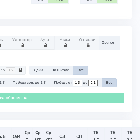
лы
Уд. в створ
Ауты
Атаки
Оп. атаки
Другое
по
Дома
На выезде
Все
1.5
Победа соп. до 1.5
Победа от
до
Все
ика обновлена
Ср
Ср
Ср
ТБ
ТБ
ТБ
. 5
О/И
ОЗ
СП