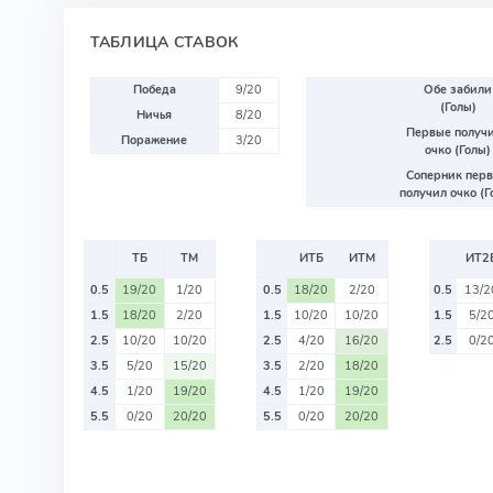
ТАБЛИЦА СТАВОК
Победа
9/20
Обе забили
(Голы)
Ничья
8/20
Первые получ
Поражение
3/20
очко (Голы)
Соперник пер
получил очко (Г
ТБ
ТМ
ИТБ
ИТМ
ИТ2
0.5
19/20
1/20
0.5
18/20
2/20
0.5
13/2
1.5
18/20
2/20
1.5
10/20
10/20
1.5
5/2
2.5
10/20
10/20
2.5
4/20
16/20
2.5
0/2
3.5
5/20
15/20
3.5
2/20
18/20
4.5
1/20
19/20
4.5
1/20
19/20
5.5
0/20
20/20
5.5
0/20
20/20