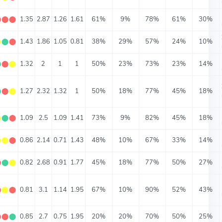
⬤
⬤
⬤
1.35
2.87
1.26
1.61
61%
9%
78%
61%
30%
⬤
⬤
⬤
1.43
1.86
1.05
0.81
38%
29%
57%
24%
10%
⬤
⬤
⬤
1.32
2
1
1
50%
23%
73%
23%
14%
⬤
⬤
⬤
1.27
2.32
1.32
1
50%
18%
77%
45%
18%
⬤
⬤
⬤
1.09
2.5
1.09
1.41
73%
9%
82%
45%
18%
⬤
⬤
⬤
0.86
2.14
0.71
1.43
48%
10%
67%
33%
14%
⬤
⬤
⬤
0.82
2.68
0.91
1.77
45%
18%
77%
50%
27%
⬤
⬤
⬤
0.81
3.1
1.14
1.95
67%
10%
90%
52%
43%
⬤
⬤
⬤
0.85
2.7
0.75
1.95
20%
20%
70%
50%
25%