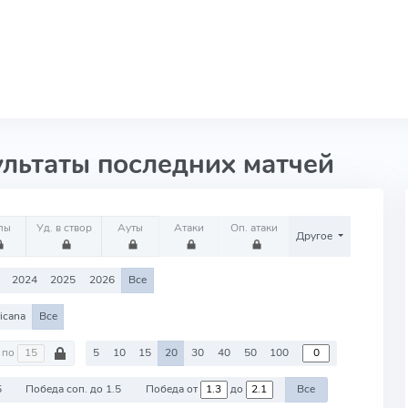
ультаты последних матчей
лы
Уд. в створ
Ауты
Атаки
Оп. атаки
Другое
2024
2025
2026
Все
icana
Все
по
5
10
15
20
30
40
50
100
5
Победа соп. до 1.5
Победа от
до
Все