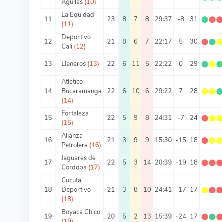
Aguilas
(10)
La Equidad
11
23
8
7
8
29:37
-8
31
⬤
⬤
(11)
Deportivo
12
21
8
6
7
22:17
5
30
⬤
⬤
Cali
(12)
13
Llaneros
(13)
22
6
11
5
22:22
0
29
⬤
⬤
Atletico
14
Bucaramanga
22
6
10
6
29:22
7
28
⬤
⬤
(14)
Fortaleza
15
22
5
9
8
24:31
-7
24
⬤
⬤
(15)
Alianza
16
21
3
9
9
15:30
-15
18
⬤
⬤
Petrolera
(16)
Jaguares de
17
22
5
3
14
20:39
-19
18
⬤
⬤
Cordoba
(17)
Cucuta
18
Deportivo
21
3
8
10
24:41
-17
17
⬤
⬤
(18)
Boyaca Chico
19
20
5
2
13
15:39
-24
17
⬤
⬤
(19)