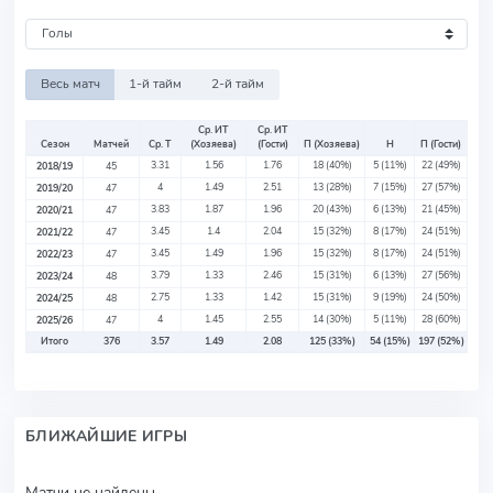
Весь матч
1-й тайм
2-й тайм
Ср. ИТ
Ср. ИТ
Сезон
Матчей
Ср. Т
(Хозяева)
(Гости)
П (Хозяева)
Н
П (Гости)
3.31
1.56
1.76
18
(40%)
5
(11%)
22
(49%)
2018/19
45
4
1.49
2.51
13
(28%)
7
(15%)
27
(57%)
2019/20
47
3.83
1.87
1.96
20
(43%)
6
(13%)
21
(45%)
2020/21
47
3.45
1.4
2.04
15
(32%)
8
(17%)
24
(51%)
2021/22
47
3.45
1.49
1.96
15
(32%)
8
(17%)
24
(51%)
2022/23
47
3.79
1.33
2.46
15
(31%)
6
(13%)
27
(56%)
2023/24
48
2.75
1.33
1.42
15
(31%)
9
(19%)
24
(50%)
2024/25
48
4
1.45
2.55
14
(30%)
5
(11%)
28
(60%)
2025/26
47
Итого
376
3.57
1.49
2.08
125
(33%)
54
(15%)
197
(52%)
БЛИЖАЙШИЕ ИГРЫ
Матчи не найдены