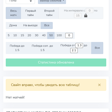
Выбор сезонов
На интервале с
по
Весь
Первый
Второй
матч
тайм
тайм
Дома
На выезде
Все
5
10
15
20
30
40
50
100
Победа от
до
Победа до
Победа соп. до
Все
1.5
1.5
Статистика обновлена
×
Свайп вправо, чтобы увидеть всю таблицу!
Нет матчей!