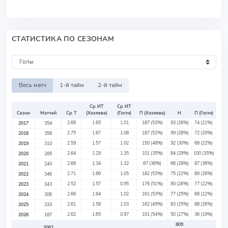
СТАТИСТИКА ПО СЕЗОНАМ
Весь матч
1-й тайм
2-й тайм
Ср. ИТ
Ср. ИТ
Сезон
Матчей
Ср. Т
(Хозяева)
(Гости)
П (Хозяева)
Н
П (Гости)
2.66
1.65
1.01
187
(53%)
93
(26%)
74
(21%)
2017
354
2.75
1.67
1.08
187
(52%)
99
(28%)
72
(20%)
2018
358
2.59
1.57
1.02
150
(48%)
92
(30%)
68
(22%)
2019
310
2.64
1.29
1.35
101
(35%)
84
(29%)
100
(35%)
2020
285
2.66
1.34
1.32
87
(36%)
66
(28%)
87
(36%)
2021
240
2.71
1.66
1.05
182
(53%)
75
(22%)
89
(26%)
2022
346
2.52
1.57
0.95
176
(51%)
90
(26%)
77
(22%)
2023
343
2.66
1.64
1.02
161
(53%)
77
(25%)
68
(22%)
2024
306
2.61
1.58
1.03
162
(49%)
83
(25%)
88
(26%)
2025
333
2.62
1.65
0.97
101
(54%)
50
(27%)
36
(19%)
2026
187
809
3062