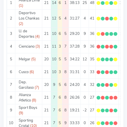
Alianza Lima
1
21
14
6
1
38:13
25
48
⬤
⬤
⬤
⬤
⬤
2.2
(1)
Deportivo
2
Los Chankas
21
12
5
4
31:27
4
41
⬤
⬤
⬤
⬤
⬤
1.9
(2)
U. de
3
21
10
6
5
29:20
9
36
⬤
⬤
⬤
⬤
⬤
1.7
Deportes
(4)
4
Cienciano
(3)
21
11
3
7
37:28
9
36
⬤
⬤
⬤
⬤
⬤
1.7
5
Melgar
(5)
20
10
5
5
34:22
12
35
⬤
⬤
⬤
⬤
⬤
1.7
6
Cusco
(6)
21
10
3
8
31:31
0
33
⬤
⬤
⬤
⬤
⬤
1.5
Dep.
7
20
9
5
6
24:20
4
32
⬤
⬤
⬤
⬤
⬤
1.6
Garcilaso
(7)
Alianza
8
21
7
6
8
26:26
0
27
⬤
⬤
⬤
⬤
⬤
1.2
Atletico
(8)
Sport Boys
9
21
7
6
8
19:21
-2
27
⬤
⬤
⬤
⬤
⬤
1.2
(9)
Sporting
10
21
7
5
9
33:33
0
26
⬤
⬤
⬤
⬤
⬤
1.2
Cristal
(10)