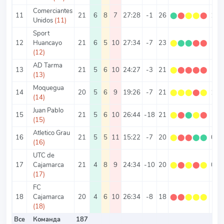
Comerciantes
11
21
6
8
7
27:28
-1
26
⬤
⬤
⬤
⬤
⬤
1.2
Unidos
(11)
Sport
12
Huancayo
21
6
5
10
27:34
-7
23
⬤
⬤
⬤
⬤
⬤
1.1
(12)
AD Tarma
13
21
5
6
10
24:27
-3
21
⬤
⬤
⬤
⬤
⬤
1
(13)
Moquegua
14
20
5
6
9
19:26
-7
21
⬤
⬤
⬤
⬤
⬤
1.0
(14)
Juan Pablo
15
21
5
6
10
26:44
-18
21
⬤
⬤
⬤
⬤
⬤
1
(15)
Atletico Grau
16
21
5
5
11
15:22
-7
20
⬤
⬤
⬤
⬤
⬤
0.9
(16)
UTC de
17
Cajamarca
21
4
8
9
24:34
-10
20
⬤
⬤
⬤
⬤
⬤
0.9
(17)
FC
18
Cajamarca
20
4
6
10
26:34
-8
18
⬤
⬤
⬤
⬤
⬤
0.9
(18)
Все
Команда
187