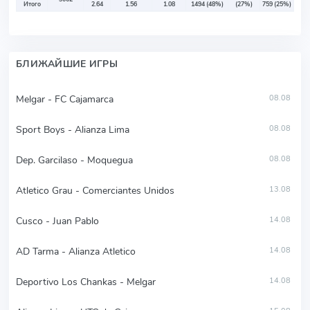
Итого
2.64
1.56
1.08
1494
(48%)
(27%)
759
(25%)
БЛИЖАЙШИЕ ИГРЫ
Melgar - FC Cajamarca
08.08
Sport Boys - Alianza Lima
08.08
Dep. Garcilaso - Moquegua
08.08
Atletico Grau - Comerciantes Unidos
13.08
Cusco - Juan Pablo
14.08
AD Tarma - Alianza Atletico
14.08
Deportivo Los Chankas - Melgar
14.08