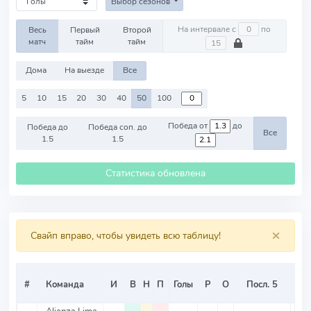
Выбор сезонов
На интервале с
по
Весь
Первый
Второй
матч
тайм
тайм
Дома
На выезде
Все
5
10
15
20
30
40
50
100
Победа от
до
Победа до
Победа соп. до
Все
1.5
1.5
Статистика обновлена
×
Свайп вправо, чтобы увидеть всю таблицу!
#
Команда
И
В
Н
П
Голы
Р
О
Посл. 5
О/И