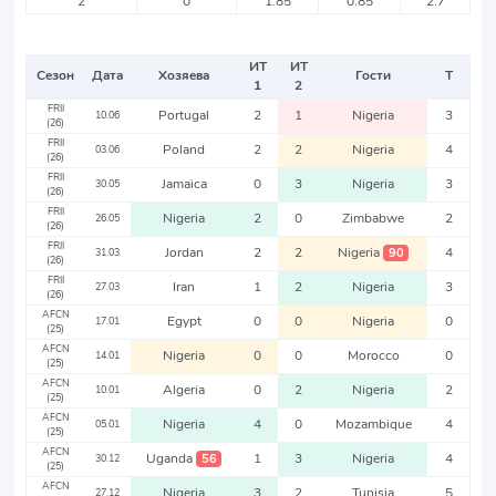
2
0
1.85
0.85
2.7
ИТ
ИТ
Сезон
Дата
Хозяева
Гости
Т
1
2
FRII
Portugal
2
1
Nigeria
3
10.06
(26)
FRII
Poland
2
2
Nigeria
4
03.06
(26)
FRII
Jamaica
0
3
Nigeria
3
30.05
(26)
FRII
Nigeria
2
0
Zimbabwe
2
26.05
(26)
FRII
Jordan
2
2
Nigeria
4
90
31.03
(26)
FRII
Iran
1
2
Nigeria
3
27.03
(26)
AFCN
Egypt
0
0
Nigeria
0
17.01
(25)
AFCN
Nigeria
0
0
Morocco
0
14.01
(25)
AFCN
Algeria
0
2
Nigeria
2
10.01
(25)
AFCN
Nigeria
4
0
Mozambique
4
05.01
(25)
AFCN
Uganda
1
3
Nigeria
4
56
30.12
(25)
AFCN
Nigeria
3
2
Tunisia
5
27.12