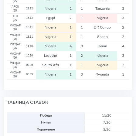
(25)
AFCN
Nigeria
2
1
Tanzania
3
23.12
(25)
FRII
Egypt
2
1
Nigeria
3
16.12
(25)
WCQAF
Nigeria
1
1
DR Congo
2
16.11
(26)
WCQAF
Nigeria
1
1
Gabon
2
13.11
(26)
WCQAF
Nigeria
4
0
Benin
4
14.10
(26)
WCQAF
Lesotho
1
2
Nigeria
3
10.10
(26)
WCQAF
South Afri
1
1
Nigeria
2
09.09
(26)
WCQAF
Nigeria
1
0
Rwanda
1
06.09
(26)
ТАБЛИЦА СТАВОК
Победа
11/20
Ничья
7/20
Поражение
2/20