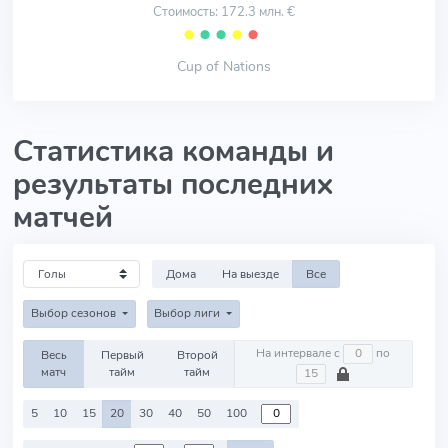
Стоимость: 172.3 млн. €
⬤
⬤
⬤
⬤
⬤
Cup of Nations
Статистика команды и
результаты последних
матчей
Дома
На выезде
Все
Выбор сезонов
Выбор лиги
На интервале с
по
Весь
Первый
Второй
матч
тайм
тайм
5
10
15
20
30
40
50
100