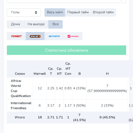
Весь матч
Первый тайм
Второй тайм
Дома
На выезде
Все
Статистика обновлена
Ср.
Ср.
Ср.
ИТ
Сезон
Матчей
Т
ИТ
Соп
В
Н
Africa:
World
7
12
2.25
1.42
0.83
4 (33%)
1
Cup
(57.99999999999999%)
Qualification
International:
6
3.17
2
1.17
3 (50%)
2 (33%)
1 
Friendlies
7
Итого
18
2.71
1.71
1
9 (45.5%)
(41.5%)
(1