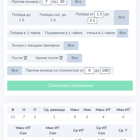
Против команд с
по
Все
Победа от
до
Победа до
Победа соп. до
Все
1.5
1.5
Победа в 1-тайме
Поражение в 1-тайме
Ничья в 1-тайме
Все
Только с текущим тренером
Все
После 🏆
Кроме после 🏆
Все
Все
Против команд со стоимостью от
до
Статистика обновлена
В
Н
П
Ср. разница
Макс
Мин
Макс ИТ
Мин ИТ
11
7
2
1
5
0
4
0
Макс ИТ
Мин ИТ
Ср ИТ
Ср ИТ
Ср. Т
Соп
Соп
Соп