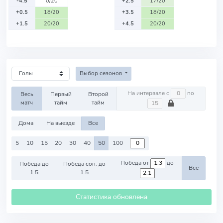
-4.5
0/20
+2.5
17/20
+0.5
18/20
+3.5
18/20
+1.5
20/20
+4.5
20/20
Выбор сезонов
На интервале с
по
Весь
Первый
Второй
матч
тайм
тайм
Дома
На выезде
Все
5
10
15
20
30
40
50
100
Победа от
до
Победа до
Победа соп. до
Все
1.5
1.5
Статистика обновлена