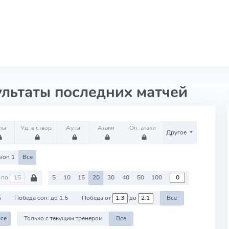
ультаты последних матчей
лы
Уд. в створ
Ауты
Атаки
Оп. атаки
Другое
sion 1
Все
по
5
10
15
20
30
40
50
100
5
Победа соп. до 1.5
Победа от
до
Все
се
Только с текущим тренером
Все