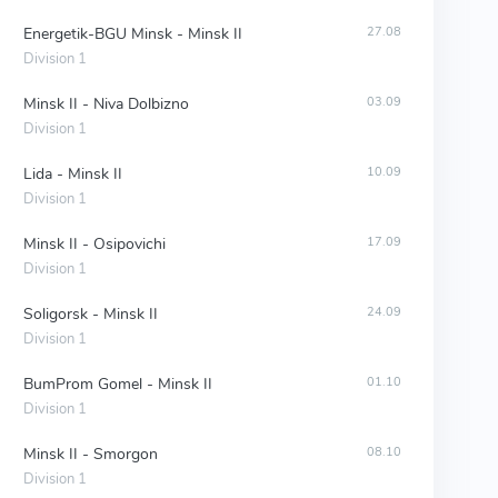
Energetik-BGU Minsk - Minsk II
27.08
Division 1
Minsk II - Niva Dolbizno
03.09
Division 1
Lida - Minsk II
10.09
Division 1
Minsk II - Osipovichi
17.09
Division 1
Soligorsk - Minsk II
24.09
Division 1
BumProm Gomel - Minsk II
01.10
Division 1
Minsk II - Smorgon
08.10
Division 1