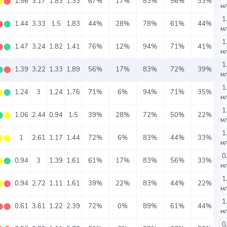
⬤
⬤
1.56
3.17
1.83
1.33
67%
17%
83%
56%
33%
мл
1
⬤
⬤
1.44
3.33
1.5
1.83
44%
28%
78%
61%
44%
мл
1
⬤
⬤
1.47
3.24
1.82
1.41
76%
12%
94%
71%
41%
мл
1
⬤
⬤
1.39
3.22
1.33
1.89
56%
17%
83%
72%
39%
мл
1
⬤
⬤
1.24
3
1.24
1.76
71%
6%
94%
71%
35%
мл
1
⬤
⬤
1.06
2.44
0.94
1.5
39%
28%
72%
50%
22%
мл
1
⬤
⬤
1
2.61
1.17
1.44
72%
6%
83%
44%
33%
мл
0
⬤
⬤
0.94
3
1.39
1.61
61%
17%
83%
56%
33%
мл
1
⬤
⬤
0.94
2.72
1.11
1.61
39%
22%
83%
44%
22%
мл
1
⬤
⬤
0.61
3.61
1.22
2.39
72%
0%
89%
61%
44%
мл
0