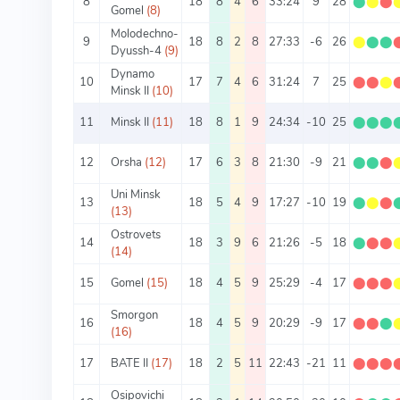
8
18
8
4
6
33:24
9
28
⬤
⬤
⬤
Gomel
(8)
Molodechno-
9
18
8
2
8
27:33
-6
26
⬤
⬤
⬤
Dyussh-4
(9)
Dynamo
10
17
7
4
6
31:24
7
25
⬤
⬤
⬤
Minsk II
(10)
11
Minsk II
(11)
18
8
1
9
24:34
-10
25
⬤
⬤
⬤
12
Orsha
(12)
17
6
3
8
21:30
-9
21
⬤
⬤
⬤
Uni Minsk
13
18
5
4
9
17:27
-10
19
⬤
⬤
⬤
(13)
Ostrovets
14
18
3
9
6
21:26
-5
18
⬤
⬤
⬤
(14)
15
Gomel
(15)
18
4
5
9
25:29
-4
17
⬤
⬤
⬤
Smorgon
16
18
4
5
9
20:29
-9
17
⬤
⬤
⬤
(16)
17
BATE II
(17)
18
2
5
11
22:43
-21
11
⬤
⬤
⬤
Osipovichi