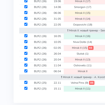
BLR2
(26)
19.06
Minsk II
(17)
BLR2
(26)
14.06
Smorgon
(17)
BLR2
(26)
06.06
Minsk II
(15)
BLR2
(26)
31.05
Minsk II
(14)
BLR2
(26)
22.05
Osipovichi
(18)
❗️ Minsk II: новый тренер - Se
BLR2
(26)
16.05
Minsk II
(16)
BLR2
(26)
10.05
Niva Dolbi
(14)
BLR2
(26)
02.05
Minsk II
(15)
66
BLR2
(26)
26.04
Slutsk
(1)
BLR2
(26)
20.04
Minsk II
(13)
BLR2
(26)
11.04
Ostrovets
(11)
BLR2
(26)
06.04
Minsk II
❗️ Minsk II: новый тренер - A. Koro
BLR2
(25)
22.11
Volna Pins
(9)
86
BLR2
(25)
15.11
Minsk II
(11)