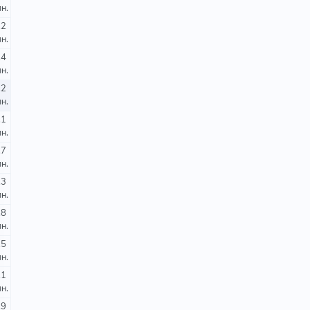
н.
.2
н.
.4
н.
.2
н.
.1
н.
.7
н.
.3
н.
.8
н.
.5
н.
.1
н.
.9