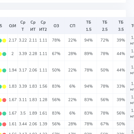
Ср
Ср
Ср
ТБ
ТБ
ТБ
 5
О/И
ОЗ
СП
Т
Т
ИТ
ИТ2
1.5
2.5
3.5
1
⬤
⬤
2.17
3.22
2.11
1.11
78%
22%
94%
72%
39%
мл
1
⬤
⬤
2
3.39
2.28
1.11
67%
28%
89%
78%
44%
мл
1
⬤
⬤
1.94
3.17
2.06
1.11
50%
22%
78%
50%
44%
мл
1
⬤
⬤
1.83
3.39
1.83
1.56
83%
6%
94%
78%
33%
мл
1
⬤
⬤
1.67
3.11
1.83
1.28
56%
22%
83%
56%
39%
мл
1
⬤
⬤
1.67
3.5
1.89
1.61
83%
6%
83%
78%
56%
мл
⬤
⬤
1.61
3.44
2.06
1.39
56%
28%
78%
67%
50%
1