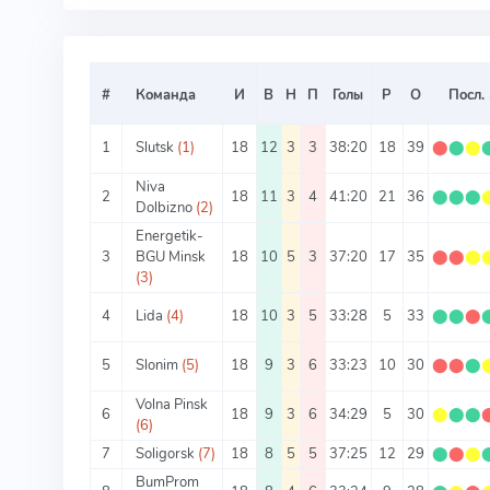
#
Команда
И
В
Н
П
Голы
Р
О
Посл.
1
Slutsk
(1)
18
12
3
3
38:20
18
39
⬤
⬤
⬤
Niva
2
18
11
3
4
41:20
21
36
⬤
⬤
⬤
Dolbizno
(2)
Energetik-
3
BGU Minsk
18
10
5
3
37:20
17
35
⬤
⬤
⬤
(3)
4
Lida
(4)
18
10
3
5
33:28
5
33
⬤
⬤
⬤
5
Slonim
(5)
18
9
3
6
33:23
10
30
⬤
⬤
⬤
Volna Pinsk
6
18
9
3
6
34:29
5
30
⬤
⬤
⬤
(6)
7
Soligorsk
(7)
18
8
5
5
37:25
12
29
⬤
⬤
⬤
BumProm