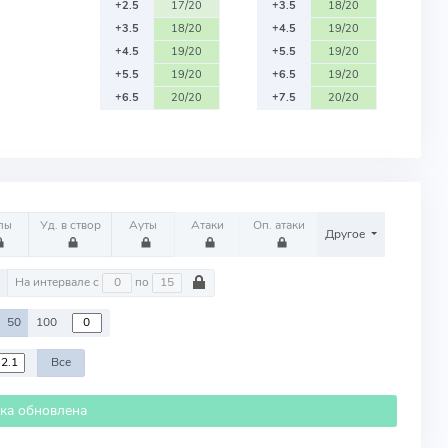
+2.5
17/20
+3.5
18/20
+3.5
18/20
+4.5
19/20
+4.5
19/20
+5.5
19/20
+5.5
19/20
+6.5
19/20
+6.5
20/20
+7.5
20/20
лы
Уд. в створ
Ауты
Атаки
Оп. атаки
Другое
м
На интервале с
по
50
100
Все
ика обновлена