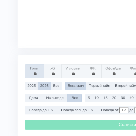
Голы
xG
Угловые
ЖК
Офсайды
Фо
2025
2026
Все
Весь матч
Первый тайм
Второй тай
Дома
На выезде
Все
5
10
15
20
30
40
Победа до 1.5
Победа соп. до 1.5
Победа от
до
Статист