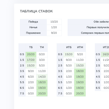
ТАБЛИЦА СТАВОК
Победа
10/20
Обе забили
Ничья
1/20
Первые получили
Поражение
9/20
Соперник первым пол
ТБ
ТМ
ИТБ
ИТМ
ИТ2
0.5
20/20
0/20
0.5
15/20
5/20
0.5
16/2
1.5
17/20
3/20
1.5
9/20
11/20
1.5
11/2
2.5
15/20
5/20
2.5
5/20
15/20
2.5
5/2
3.5
9/20
11/20
3.5
2/20
18/20
3.5
2/2
4.5
6/20
14/20
4.5
1/20
19/20
4.5
1/2
5.5
2/20
18/20
5.5
1/20
19/20
5.5
1/2
6.5
1/20
19/20
6.5
1/20
19/20
6.5
0/2
7.5
0/20
20/20
7.5
0/20
20/20