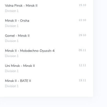
Volna Pinsk - Minsk II
15.10
Division 1
Minsk II - Orsha
22.10
Division 1
Gomel - Minsk II
29.10
Division 1
Minsk II - Molodechno-Dyussh-4
05.11
Division 1
Uni Minsk - Minsk II
12.11
Division 1
Minsk II - BATE II
19.11
Division 1