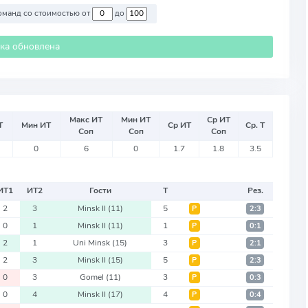
Против команд со стоимостью от
до
ика обновлена
Макс ИТ
Мин ИТ
Ср ИТ
Т
Мин ИТ
Ср ИТ
Ср. Т
Соп
Соп
Соп
0
6
0
1.7
1.8
3.5
ИТ
1
ИТ
2
Гости
Т
Рез.
2
3
Minsk II
(11)
5
Р
2:3
0
1
Minsk II
(11)
1
Р
0:1
2
1
Uni Minsk
(15)
3
Р
2:1
2
3
Minsk II
(15)
5
Р
2:3
0
3
Gomel
(11)
3
Р
0:3
0
4
Minsk II
(17)
4
Р
0:4