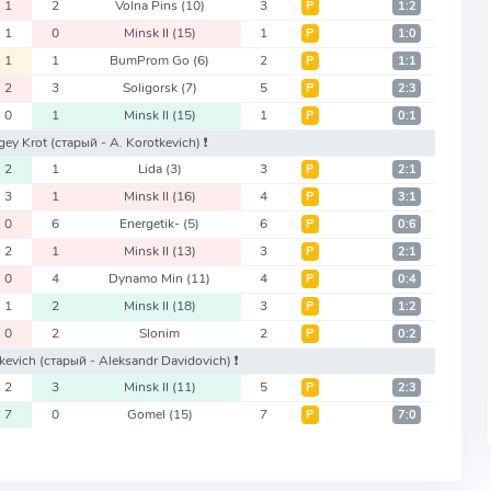
1
2
Volna Pins
(10)
3
Р
1:2
1
0
Minsk II
(15)
1
Р
1:0
1
1
BumProm Go
(6)
2
Р
1:1
2
3
Soligorsk
(7)
5
Р
2:3
0
1
Minsk II
(15)
1
Р
0:1
rgey Krot
(старый - A. Korotkevich)
❗️
2
1
Lida
(3)
3
Р
2:1
3
1
Minsk II
(16)
4
Р
3:1
0
6
Energetik-
(5)
6
Р
0:6
2
1
Minsk II
(13)
3
Р
2:1
0
4
Dynamo Min
(11)
4
Р
0:4
1
2
Minsk II
(18)
3
Р
1:2
0
2
Slonim
2
Р
0:2
tkevich
(старый - Aleksandr Davidovich)
❗️
2
3
Minsk II
(11)
5
Р
2:3
7
0
Gomel
(15)
7
Р
7:0