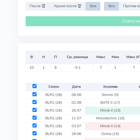
После 🏆
Кроме после 🏆
Все
Все
Статист
В
Н
П
Ср. разница
Макс
Мин
Макс И
10
1
9
-0.1
7
1
7
Сезон
Дата
Хозяева
BLR2
(26)
06.08
Slonim
(5)
BLR2
(26)
02.08
BATE II
(17)
BLR2
(26)
26.07
Minsk II
(13)
BLR2
(26)
11.07
Molodechno
(10)
BLR2
(26)
03.07
Minsk II
(14)
BLR2
(26)
28.06
Orsha
(15)