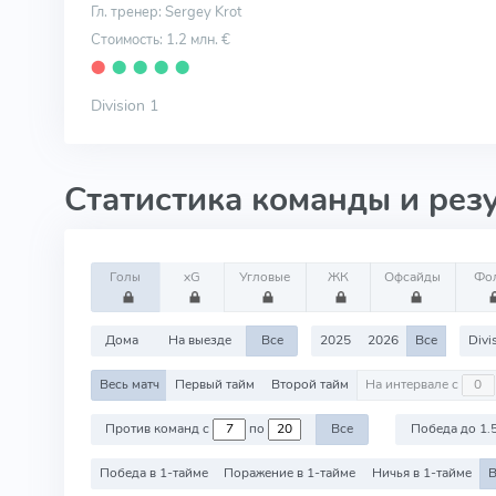
Гл. тренер: Sergey Krot
Стоимость: 1.2 млн. €
⬤
⬤
⬤
⬤
⬤
Division 1
Статистика команды и рез
Голы
xG
Угловые
ЖК
Офсайды
Фо
Дома
На выезде
Все
2025
2026
Все
Divi
Весь матч
Первый тайм
Второй тайм
На интервале с
Против команд с
по
Все
Победа до 1.
Победа в 1-тайме
Поражение в 1-тайме
Ничья в 1-тайме
В