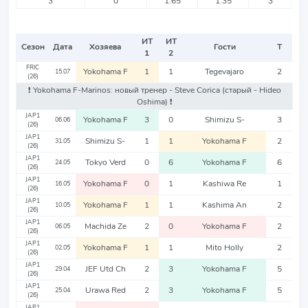
3
0
1.65
1.35
3
ИТ
ИТ
Сезон
Дата
Хозяева
Гости
Т
1
2
FRIC
Yokohama F
1
1
Tegevajaro
2
15.07
(26)
❗️ Yokohama F-Marinos: новый тренер - Steve Corica
(старый - Hideo
Oshima)
❗️
JAP1
Yokohama F
3
0
Shimizu S-
3
06.06
(26)
JAP1
Shimizu S-
1
1
Yokohama F
2
31.05
(26)
JAP1
Tokyo Verd
0
6
Yokohama F
6
24.05
(26)
JAP1
Yokohama F
0
1
Kashiwa Re
1
16.05
(26)
JAP1
Yokohama F
1
1
Kashima An
2
10.05
(26)
JAP1
Machida Ze
2
0
Yokohama F
2
06.05
(26)
JAP1
Yokohama F
1
1
Mito Holly
2
02.05
(26)
JAP1
JEF Utd Ch
2
3
Yokohama F
5
29.04
(26)
JAP1
Urawa Red
2
3
Yokohama F
5
25.04
(26)
JAP1