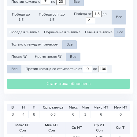
Против команд с
по
Все
Победа от
до
Победа до
Победа соп. до
Все
1.5
1.5
Победа в 1-тайме
Поражение в 1-тайме
Ничья в 1-тайме
Все
Только с текущим тренером
Все
После 🏆
Кроме после 🏆
Все
Все
Против команд со стоимостью от
до
Статистика обновлена
В
Н
П
Ср. разница
Макс
Мин
Макс ИТ
Мин ИТ
8
4
8
0.3
6
1
6
0
Макс ИТ
Мин ИТ
Ср ИТ
Ср ИТ
Ср. Т
Соп
Соп
Соп