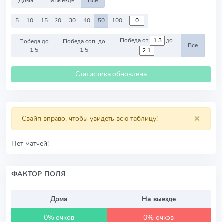
Дома
На выезде
Все
5
10
15
20
30
40
50
100
Победа от
до
Победа до
Победа соп. до
Все
1.5
1.5
Статистика обновлена
×
Свайп вправо, чтобы увидеть всю таблицу!
Нет матчей!
ФАКТОР ПОЛЯ
Дома
На выезде
0% очков
0% очков