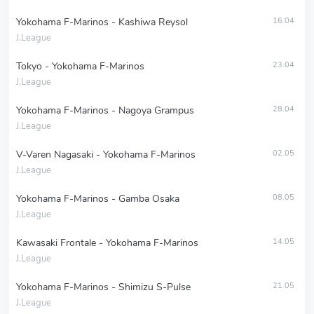
Yokohama F-Marinos - Kashiwa Reysol
16.04
J.League
Tokyo - Yokohama F-Marinos
23.04
J.League
Yokohama F-Marinos - Nagoya Grampus
28.04
J.League
V-Varen Nagasaki - Yokohama F-Marinos
02.05
J.League
Yokohama F-Marinos - Gamba Osaka
08.05
J.League
Kawasaki Frontale - Yokohama F-Marinos
14.05
J.League
Yokohama F-Marinos - Shimizu S-Pulse
21.05
J.League