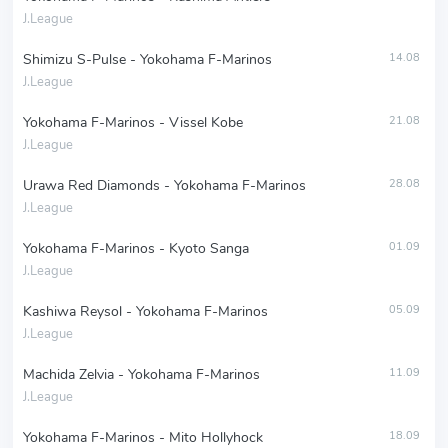
J.League
Shimizu S-Pulse - Yokohama F-Marinos
14.08
J.League
Yokohama F-Marinos - Vissel Kobe
21.08
J.League
Urawa Red Diamonds - Yokohama F-Marinos
28.08
J.League
Yokohama F-Marinos - Kyoto Sanga
01.09
J.League
Kashiwa Reysol - Yokohama F-Marinos
05.09
J.League
Machida Zelvia - Yokohama F-Marinos
11.09
J.League
Yokohama F-Marinos - Mito Hollyhock
18.09