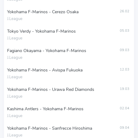
Yokohama F-Marinos - Cerezo Osaka
26.02
J.League
Tokyo Verdy - Yokohama F-Marinos
05.03
J.League
Fagiano Okayama - Yokohama F-Marinos
09.03
J.League
Yokohama F-Marinos - Avispa Fukuoka
12.03
J.League
Yokohama F-Marinos - Urawa Red Diamonds
19.03
J.League
Kashima Antlers - Yokohama F-Marinos
02.04
J.League
Yokohama F-Marinos - Sanfrecce Hiroshima
09.04
J.League