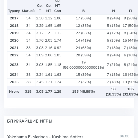
Ср.
Ср.
Ср.
ИТ
Турнир
Матчей
Т
ИТ
Соп
В
Н
П
2017
34
2.38
1.32
1.06
17 (50%)
8 (24%)
9 (26%)
2018
34
3.29
1.65
1.65
12 (35%)
5 (15%)
17 (50%)
2019
34
3.12
2
1.12
22 (65%)
4 (12%)
8 (24%)
2020
34
3.76
2.03
1.74
14 (41%)
5 (15%)
15 (44%)
2021
38
3.08
2.16
0.92
24 (63%)
7 (18%)
7 (18%)
2022
34
3.09
2.06
1.03
20 (59%)
8 (24%)
6 (18%)
19
2023
34
3.03
1.85
1.18
7 (21%)
8 (24%)
(56.00000000000001%)
2024
38
3.24
1.61
1.63
15 (39%)
7 (18%)
16 (42%)
2025
38
2.45
1.21
1.24
12 (32%)
7 (18%)
19 (50%)
58
105
Итого
318
3.05
1.77
1.29
155 (48.89%)
(18.33%)
(32.89%)
БЛИЖАЙШИЕ ИГРЫ
Yokohama F-Marinos - Kashima Antlers
06.08