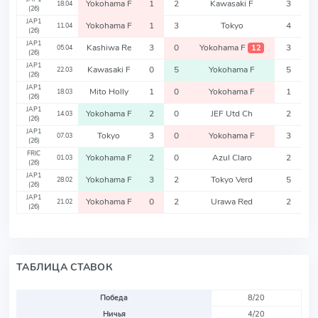
Yokohama F
1
2
Kawasaki F
3
18.04
(26)
JAP1
Yokohama F
1
3
Tokyo
4
11.04
(26)
JAP1
Kashiwa Re
3
0
Yokohama F
3
12
05.04
(26)
JAP1
Kawasaki F
0
5
Yokohama F
5
22.03
(26)
JAP1
Mito Holly
1
0
Yokohama F
1
18.03
(26)
JAP1
Yokohama F
2
0
JEF Utd Ch
2
14.03
(26)
JAP1
Tokyo
3
0
Yokohama F
3
07.03
(26)
FRIC
Yokohama F
2
0
Azul Claro
2
01.03
(26)
JAP1
Yokohama F
3
2
Tokyo Verd
5
28.02
(26)
JAP1
Yokohama F
0
2
Urawa Red
2
21.02
(26)
ТАБЛИЦА СТАВОК
Победа
8/20
Ничья
4/20