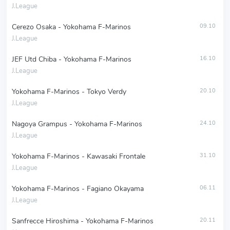
J.League
Cerezo Osaka - Yokohama F-Marinos
09.10
J.League
JEF Utd Chiba - Yokohama F-Marinos
16.10
J.League
Yokohama F-Marinos - Tokyo Verdy
20.10
J.League
Nagoya Grampus - Yokohama F-Marinos
24.10
J.League
Yokohama F-Marinos - Kawasaki Frontale
31.10
J.League
Yokohama F-Marinos - Fagiano Okayama
06.11
J.League
Sanfrecce Hiroshima - Yokohama F-Marinos
20.11