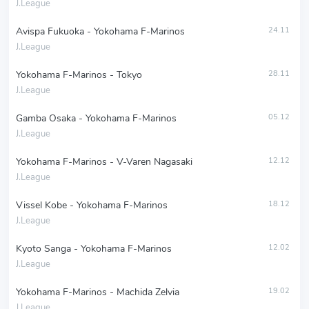
J.League
Avispa Fukuoka - Yokohama F-Marinos
24.11
J.League
Yokohama F-Marinos - Tokyo
28.11
J.League
Gamba Osaka - Yokohama F-Marinos
05.12
J.League
Yokohama F-Marinos - V-Varen Nagasaki
12.12
J.League
Vissel Kobe - Yokohama F-Marinos
18.12
J.League
Kyoto Sanga - Yokohama F-Marinos
12.02
J.League
Yokohama F-Marinos - Machida Zelvia
19.02
J.League