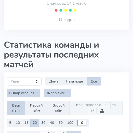
Стоимость: 14.1 млн. €
⬤
⬤
⬤
⬤
⬤
J.League
Статистика команды и
результаты последних
матчей
Дома
На выезде
Все
Выбор сезонов
Выбор лиги
На интервале с
по
Весь
Первый
Второй
матч
тайм
тайм
5
10
15
20
30
40
50
100