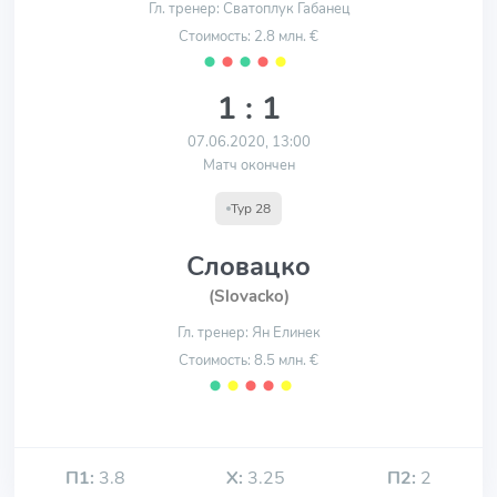
Гл. тренер: Сватоплук Габанец
Стоимость: 2.8 млн. €
⬤
⬤
⬤
⬤
⬤
1 : 1
07.06.2020, 13:00
Матч окончен
Тур 28
Словацко
(Slovacko)
Гл. тренер: Ян Елинек
Стоимость: 8.5 млн. €
⬤
⬤
⬤
⬤
⬤
П1:
3.8
Х:
3.25
П2:
2