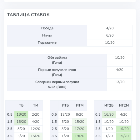
ТАБЛИЦА СТАВОК
Победа
4/20
Ничья
6/20
Поражение
10/20
Обе забили
10/20
(Голы)
Первые получили очко
4/20
(Голы)
Соперник первым получил
13/20
очко (Голы)
ТБ
ТМ
ИТБ
ИТМ
ИТ2Б
ИТ2М
0.5
18/20
2/20
0.5
12/20
8/20
0.5
16/20
4/20
1.5
16/20
4/20
1.5
5/20
15/20
1.5
10/20
10/20
2.5
8/20
12/20
2.5
3/20
17/20
2.5
1/20
19/20
3.5
5/20
15/20
3.5
1/20
19/20
3.5
1/20
19/20