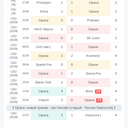
FRIC
Prostejov
1
1
Opava
2
27.06
(26)
FRIC
Zilina
1
1
Opava
2
20.06
(26)
CZE2
Opava
0
0
Pribram
0
23.05
(25/26)
CZE2
MAS Tabors
1
0
Opava
1
16.05
(25/26)
CZE2
Opava
0
2
SK Lisen
2
11.05
(25/26)
CZE2
Usti nad L
2
1
Opava
3
06.05
(25/26)
CZE2
Opava
2
2
Kromeriz
4
02.05
(25/26)
CZE2
Sparta Pra
0
0
Opava
0
26.04
(25/26)
CZE2
Opava
1
2
Slavia Pra
3
19.04
(25/26)
CZE2
Banik Ostr
2
0
Opava
2
15.04
(25/26)
CZE2
Opava
4
0
Brno
4
24
11.04
(25/26)
CZE2
Vlasim
2
0
Opava
2
72
03.04
(25/26)
❗️ Opava: новый тренер - Jan Navratil
(старый - Roman Nadvornik)
❗️
CZE2
Opava
3
1
Vysocina J
4
21.03
(25/26)