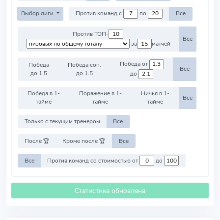
Выбор лиги
Против команд с
по
Все
Против ТОП-
Все
за
матчей
Победа от
Победа
Победа соп.
Все
до 1.5
до 1.5
до
Победа в 1-
Поражение в 1-
Ничья в 1-
Все
тайме
тайме
тайме
Только с текущим тренером
Все
После 🏆
Кроме после 🏆
Все
Все
Против команд со стоимостью от
до
Статистика обновлена