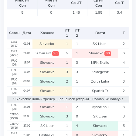
Макс ИТ
Мин ИТ
Ср ИТ
Ср ИТ
Ср. Т
Соп
Соп
Соп
5
0
1.45
1.95
3.4
ИТ
ИТ
Сезон
Дата
Хозяева
Гости
Т
1
2
CZE1
Slovacko
1
1
SK Lisen
2
01.08
(26/27)
CZE1
Slavia Pra
5
1
Slovacko
6
90
60
26.07
(26/27)
FRIC
Slovacko
1
3
MFK Skalic
4
18.07
(26)
FRIC
Slovacko
3
3
Zalaegersz
6
11.07
(26)
FRIC
Slovacko
2
1
Zorya Luha
3
08.07
(26)
FRIC
Slovacko
1
1
Spartak Tr
2
04.07
(26)
❗️ Slovacko: новый тренер - Jan Jelinek
(старый - Roman Skuhravy)
❗️
FRIC
Slovacko
1
2
Vysocina J
3
24.06
(26)
CZEPO
Slovacko
3
0
SK Lisen
3
31.05
(25/26)
CZEPO
SK Lisen
1
4
Slovacko
5
27.05
(25/26)
CZE1
Fastav Zli
1
0
Slovacko
1
23.05