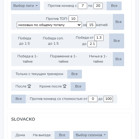
Выбор лиги
Против команд с
по
Все
Против ТОП-
Все
за
матчей
Победа от
Победа
Победа соп.
Все
до 1.5
до 1.5
до
Победа в 1-
Поражение в 1-
Ничья в 1-
Все
тайме
тайме
тайме
Только с текущим тренером
Все
После 🏆
Кроме после 🏆
Все
Все
Против команд со стоимостью от
до
SLOVACKO
Дома
На выезде
Все
Выбор сезонов