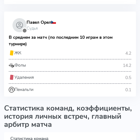
Павел Орел
Судья
⬤
В среднем за матч (по последним 10 играм в этом
турнире)
4.2
ЖК
14.2
Фолы
0.5
Удаления
0.1
Пенальти
Статистика команд, коэффициенты,
история личных встреч, главный
арбитр матча
Статистика команд