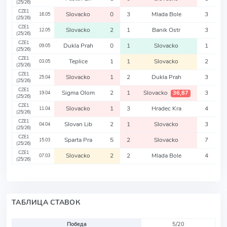
(25/26)
CZE1
Slovacko
0
3
Mlada Bole
3
16.05
(25/26)
CZE1
Slovacko
2
1
Banik Ostr
3
12.05
(25/26)
CZE1
Dukla Prah
0
1
Slovacko
1
09.05
(25/26)
CZE1
Teplice
1
1
Slovacko
2
03.05
(25/26)
CZE1
Slovacko
1
2
Dukla Prah
3
25.04
(25/26)
CZE1
Sigma Olom
2
1
Slovacko
3
36,87
19.04
(25/26)
CZE1
Slovacko
1
3
Hradec Kra
4
11.04
(25/26)
CZE1
Slovan Lib
2
1
Slovacko
3
04.04
(25/26)
CZE1
Sparta Pra
5
2
Slovacko
7
15.03
(25/26)
CZE1
Slovacko
2
2
Mlada Bole
4
07.03
(25/26)
ТАБЛИЦА СТАВОК
Победа
5/20