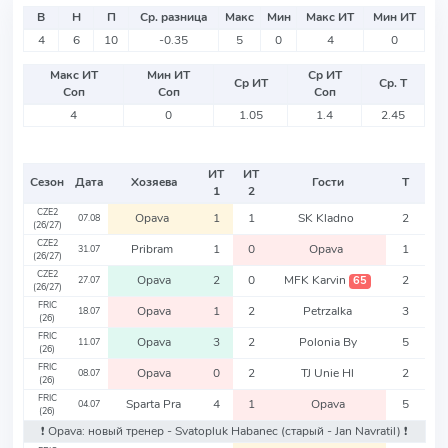
В
Н
П
Ср. разница
Макс
Мин
Макс ИТ
Мин ИТ
4
6
10
-0.35
5
0
4
0
Макс ИТ
Мин ИТ
Ср ИТ
Ср ИТ
Ср. Т
Соп
Соп
Соп
4
0
1.05
1.4
2.45
ИТ
ИТ
Сезон
Дата
Хозяева
Гости
Т
1
2
CZE2
Opava
1
1
SK Kladno
2
07.08
(26/27)
CZE2
Pribram
1
0
Opava
1
31.07
(26/27)
CZE2
Opava
2
0
MFK Karvin
2
65
27.07
(26/27)
FRIC
Opava
1
2
Petrzalka
3
18.07
(26)
FRIC
Opava
3
2
Polonia By
5
11.07
(26)
FRIC
Opava
0
2
TJ Unie Hl
2
08.07
(26)
FRIC
Sparta Pra
4
1
Opava
5
04.07
(26)
❗️ Opava: новый тренер - Svatopluk Habanec
(старый - Jan Navratil)
❗️