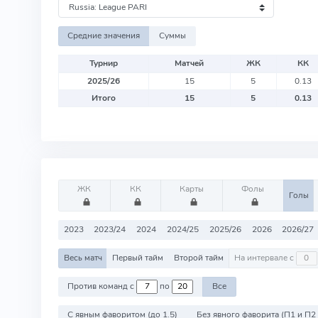
Средние значения
Суммы
Турнир
Матчей
ЖК
КК
2025/26
15
5
0.13
Итого
15
5
0.13
ЖК
КК
Карты
Фолы
Голы
2023
2023/24
2024
2024/25
2025/26
2026
2026/27
Весь матч
Первый тайм
Второй тайм
На интервале с
Против команд с
по
Все
С явным фаворитом (до 1.5)
Без явного фаворита (П1 и П2