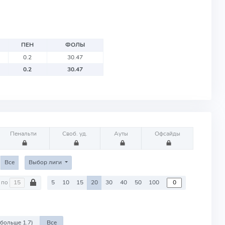
ПЕН
ФОЛЫ
0.2
30.47
0.2
30.47
Пенальти
Своб. уд.
Ауты
Офсайды
Все
Выбор лиги
по
5
10
15
20
30
40
50
100
 больше 1.7)
Все