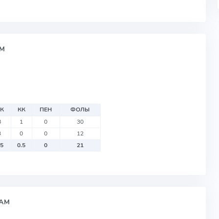
АМ
К
КК
ПЕН
ФОЛЫ
8
1
0
30
3
0
0
12
.5
0.5
0
21
РАМ