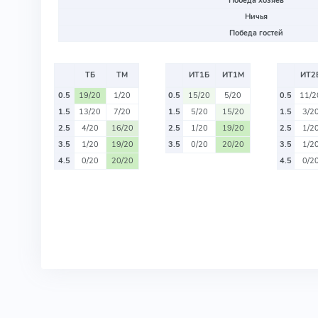
Победа хозяев
Ничья
Победа гостей
ТБ
ТМ
ИТ1Б
ИТ1М
ИТ2
0.5
19/20
1/20
0.5
15/20
5/20
0.5
11/2
1.5
13/20
7/20
1.5
5/20
15/20
1.5
3/2
2.5
4/20
16/20
2.5
1/20
19/20
2.5
1/2
3.5
1/20
19/20
3.5
0/20
20/20
3.5
1/2
4.5
0/20
20/20
4.5
0/2