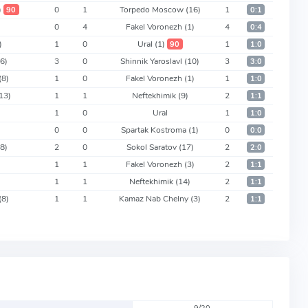
)
0
1
Torpedo Moscow
(16)
1
90
0:1
0
4
Fakel Voronezh
(1)
4
0:4
)
1
0
Ural
(1)
1
90
1:0
(6)
3
0
Shinnik Yaroslavl
(10)
3
3:0
(8)
1
0
Fakel Voronezh
(1)
1
1:0
13)
1
1
Neftekhimik
(9)
2
1:1
1
0
Ural
1
1:0
0
0
Spartak Kostroma
(1)
0
0:0
(8)
2
0
Sokol Saratov
(17)
2
2:0
1
1
Fakel Voronezh
(3)
2
1:1
1
1
Neftekhimik
(14)
2
1:1
(8)
1
1
Kamaz Nab Chelny
(3)
2
1:1