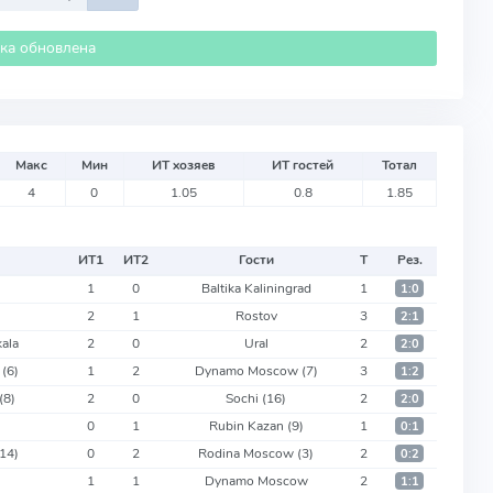
ика обновлена
Макс
Мин
ИТ хозяев
ИТ гостей
Тотал
4
0
1.05
0.8
1.85
ИТ
1
ИТ
2
Гости
Т
Рез.
1
0
Baltika Kaliningrad
1
1:0
2
1
Rostov
3
2:1
ala
2
0
Ural
2
2:0
d
(6)
1
2
Dynamo Moscow
(7)
3
1:2
(8)
2
0
Sochi
(16)
2
2:0
0
1
Rubin Kazan
(9)
1
0:1
(14)
0
2
Rodina Moscow
(3)
2
0:2
1
1
Dynamo Moscow
2
1:1