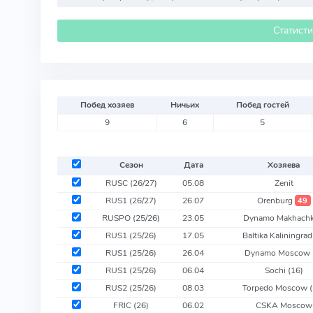
Статист
Побед хозяев
Ничьих
Побед гостей
9
6
5
Сезон
Дата
Хозяева
RUSC (26/27)
05.08
Zenit
RUS1 (26/27)
26.07
Orenburg
49
RUSPO (25/26)
23.05
Dynamo Makhachk
RUS1 (25/26)
17.05
Baltika Kaliningra
RUS1 (25/26)
26.04
Dynamo Moscow
RUS1 (25/26)
06.04
Sochi
(16)
RUS2 (25/26)
08.03
Torpedo Moscow
FRIC (26)
06.02
CSKA Moscow