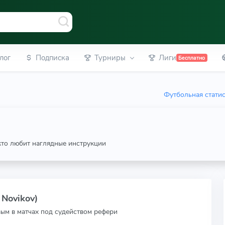
лог
Подписка
Турниры
Лиги
Бесплатно
Футбольная стати
 кто любит наглядные инструкции
 Novikov)
вым в матчах под судейством рефери