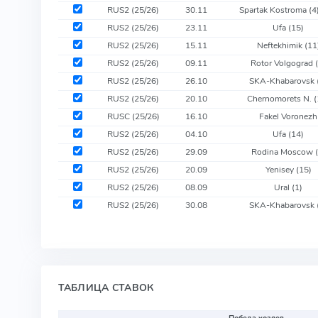
RUS2 (25/26)
30.11
Spartak Kostroma
(4
RUS2 (25/26)
23.11
Ufa
(15)
RUS2 (25/26)
15.11
Neftekhimik
(11
RUS2 (25/26)
09.11
Rotor Volgograd
RUS2 (25/26)
26.10
SKA-Khabarovsk
RUS2 (25/26)
20.10
Chernomorets N.
(
RUSC (25/26)
16.10
Fakel Voronezh
RUS2 (25/26)
04.10
Ufa
(14)
RUS2 (25/26)
29.09
Rodina Moscow
RUS2 (25/26)
20.09
Yenisey
(15)
RUS2 (25/26)
08.09
Ural
(1)
RUS2 (25/26)
30.08
SKA-Khabarovsk
ТАБЛИЦА СТАВОК