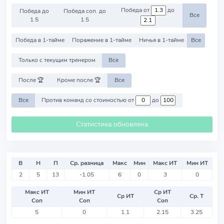
Победа от
до
Победа до
Победа соп. до
Все
1.5
1.5
Победа в 1-тайме
Поражение в 1-тайме
Ничья в 1-тайме
Все
Только с текущим тренером
Все
После 🏆
Кроме после 🏆
Все
Все
Против команд со стоимостью от
до
Статистика обновлена
В
Н
П
Ср. разница
Макс
Мин
Макс ИТ
Мин ИТ
2
5
13
-1.05
6
0
3
0
Макс ИТ
Мин ИТ
Ср ИТ
Ср ИТ
Ср. Т
Соп
Соп
Соп
5
0
1.1
2.15
3.25