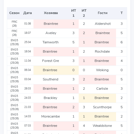
ИТ
ИТ
Сезон
Дата
Хозяева
Гости
Т
1
2
FRIC
Braintree
1
2
Aldershot
3
01.08
(26)
FRIC
Aveley
3
2
Braintree
5
18.07
(26)
ENG5
Tamworth
5
1
Braintree
6
25.04
(25/26)
ENG5
Braintree
1
2
Rochdale
3
18.04
(25/26)
ENG5
Forest Gre
3
1
Braintree
4
11.04
(25/26)
ENG5
Braintree
0
0
Woking
0
06.04
(25/26)
ENG5
Southend
3
2
Braintree
5
03.04
(25/26)
ENG5
Braintree
1
2
Carlisle
3
28.03
(25/26)
ENG5
Brackley
1
1
Braintree
2
24.03
(25/26)
ENG5
Braintree
2
3
Scunthorpe
5
21.03
(25/26)
ENG5
Morecambe
1
1
Braintree
2
14.03
(25/26)
ENG5
Braintree
1
4
Wealdstone
5
07.03
(25/26)
ENG5