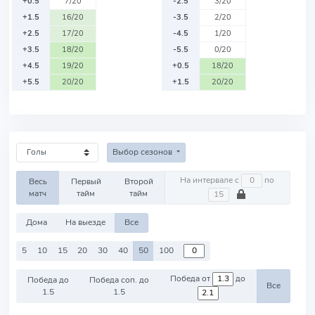
+0.5
7/20
-2.5
3/20
+1.5
16/20
-3.5
2/20
+2.5
17/20
-4.5
1/20
+3.5
18/20
-5.5
0/20
+4.5
19/20
+0.5
18/20
+5.5
20/20
+1.5
20/20
Выбор сезонов
На интервале с
по
Весь
Первый
Второй
матч
тайм
тайм
Дома
На выезде
Все
5
10
15
20
30
40
50
100
Победа от
до
Победа до
Победа соп. до
Все
1.5
1.5