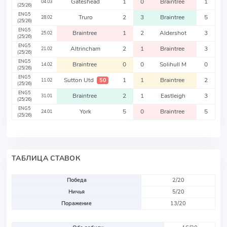
Gateshead
1
0
Braintree
1
04.03
(25/26)
ENG5
Truro
2
3
Braintree
5
28.02
(25/26)
ENG5
Braintree
1
2
Aldershot
3
25.02
(25/26)
ENG5
Altrincham
2
1
Braintree
3
21.02
(25/26)
ENG5
Braintree
0
0
Solihull M
0
14.02
(25/26)
ENG5
Sutton Utd
1
1
Braintree
2
50
11.02
(25/26)
ENG5
Braintree
2
1
Eastleigh
3
31.01
(25/26)
ENG5
York
5
0
Braintree
5
24.01
(25/26)
ТАБЛИЦА СТАВОК
Победа
2/20
Ничья
5/20
Поражение
13/20