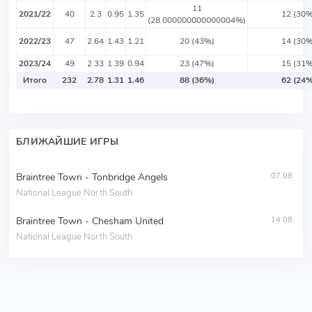
11
2021/22
40
2.3
0.95
1.35
12 (30%
(28.000000000000004%)
2022/23
47
2.64
1.43
1.21
20 (43%)
14 (30%
2023/24
49
2.33
1.39
0.94
23 (47%)
15 (31%
Итого
232
2.78
1.31
1.46
88 (36%)
62 (24%
БЛИЖАЙШИЕ ИГРЫ
Braintree Town - Tonbridge Angels
07.08
National League North South
Braintree Town - Chesham United
14.08
National League North South