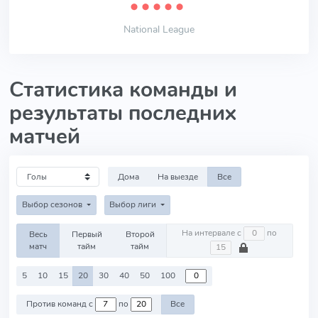
⬤
⬤
⬤
⬤
⬤
National League
Статистика команды и
результаты последних
матчей
Дома
На выезде
Все
Выбор сезонов
Выбор лиги
На интервале с
по
Весь
Первый
Второй
матч
тайм
тайм
5
10
15
20
30
40
50
100
Против команд с
по
Все