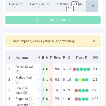
Победа от
до
Победа до
Победа соп. до
Все
1.5
1.5
Статистика обновлена
×
Свайп вправо, чтобы увидеть всю таблицу!
Ср
#
Команда
И
В
Н
П
Голы
Р
О
Посл. 5
О/И
Т
Dalian Kewei
1
5
4
0
1
9:4
5
12
⬤
⬤
⬤
⬤
⬤
2.4
2.6
(1)
Rizhao Yuqi
2
4
3
1
0
9:3
6
10
⬤
⬤
⬤
⬤
2.5
3
(2)
Shanghai
3
4
3
0
1
14:8
6
9
⬤
⬤
⬤
⬤
2.25
5.5
Imair
(3)
4
Segenda
(4)
4
3
0
1
7:3
4
9
⬤
⬤
⬤
⬤
2.25
2.5
Langfang GC