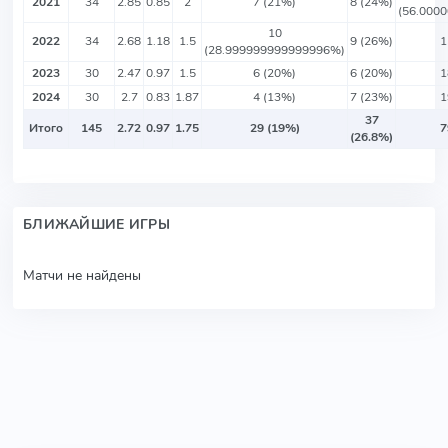
2021
34
2.85
0.85
2
7 (21%)
8 (24%)
(56.000
10
2022
34
2.68
1.18
1.5
9 (26%)
1
(28.999999999999996%)
2023
30
2.47
0.97
1.5
6 (20%)
6 (20%)
1
2024
30
2.7
0.83
1.87
4 (13%)
7 (23%)
1
37
Итого
145
2.72
0.97
1.75
29 (19%)
7
(26.8%)
БЛИЖАЙШИЕ ИГРЫ
Матчи не найдены