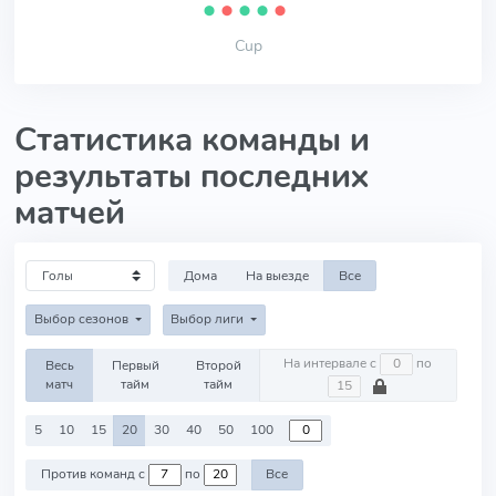
⬤
⬤
⬤
⬤
⬤
Cup
Статистика команды и
результаты последних
матчей
Дома
На выезде
Все
Выбор сезонов
Выбор лиги
На интервале с
по
Весь
Первый
Второй
матч
тайм
тайм
5
10
15
20
30
40
50
100
Против команд с
по
Все