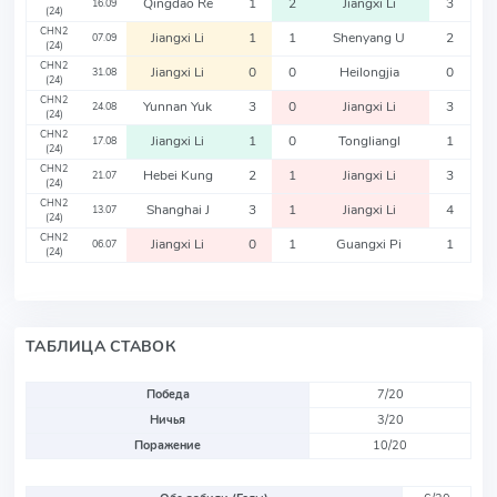
Qingdao Re
1
2
Jiangxi Li
3
16.09
(24)
CHN2
Jiangxi Li
1
1
Shenyang U
2
07.09
(24)
CHN2
Jiangxi Li
0
0
Heilongjia
0
31.08
(24)
CHN2
Yunnan Yuk
3
0
Jiangxi Li
3
24.08
(24)
CHN2
Jiangxi Li
1
0
Tongliangl
1
17.08
(24)
CHN2
Hebei Kung
2
1
Jiangxi Li
3
21.07
(24)
CHN2
Shanghai J
3
1
Jiangxi Li
4
13.07
(24)
CHN2
Jiangxi Li
0
1
Guangxi Pi
1
06.07
(24)
ТАБЛИЦА СТАВОК
Победа
7/20
Ничья
3/20
Поражение
10/20