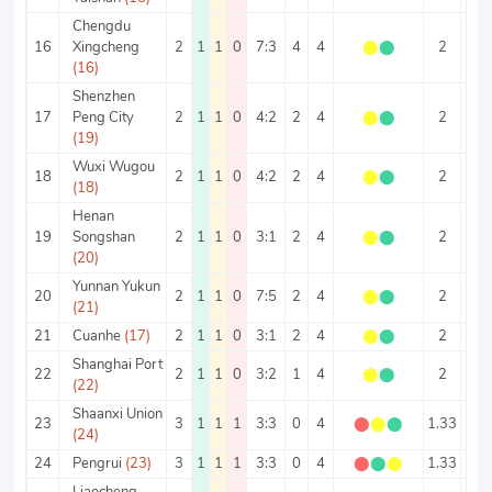
Chengdu
16
Xingcheng
2
1
1
0
7:3
4
4
⬤
⬤
2
5
(16)
Shenzhen
17
Peng City
2
1
1
0
4:2
2
4
⬤
⬤
2
3
(19)
Wuxi Wugou
18
2
1
1
0
4:2
2
4
⬤
⬤
2
3
(18)
Henan
19
Songshan
2
1
1
0
3:1
2
4
⬤
⬤
2
2
(20)
Yunnan Yukun
20
2
1
1
0
7:5
2
4
⬤
⬤
2
6
(21)
21
Cuanhe
(17)
2
1
1
0
3:1
2
4
⬤
⬤
2
2
Shanghai Port
22
2
1
1
0
3:2
1
4
⬤
⬤
2
2.5
(22)
Shaanxi Union
23
3
1
1
1
3:3
0
4
⬤
⬤
⬤
1.33
2
(24)
24
Pengrui
(23)
3
1
1
1
3:3
0
4
⬤
⬤
⬤
1.33
2
Liaocheng