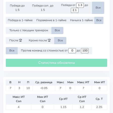
Победа от
до
Победа до
Победа соп. до
Все
1.5
1.5
Победа в 1-тайме
Поражение в 1-тайме
Ничья в 1-тайме
Все
Только с текущим тренером
Все
После 🏆
Кроме после 🏆
Все
Все
Против команд со стоимостью от
до
Статистика обновлена
В
Н
П
Ср. разница
Макс
Мин
Макс ИТ
Мин ИТ
7
3
10
-0.05
7
0
7
0
Макс ИТ
Мин ИТ
Ср ИТ
Ср ИТ
Ср. Т
Соп
Соп
Соп
4
0
1.15
1.2
2.35