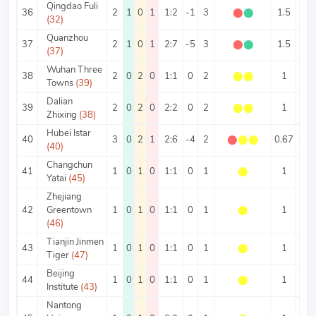
Qingdao Fuli
36
2
1
0
1
1:2
-1
3
⬤
⬤
1.5
1.5
(32)
Quanzhou
37
2
1
0
1
2:7
-5
3
⬤
⬤
1.5
4.5
(37)
Wuhan Three
38
2
0
2
0
1:1
0
2
⬤
⬤
1
1
Towns
(39)
Dalian
39
2
0
2
0
2:2
0
2
⬤
⬤
1
2
Zhixing
(38)
Hubei Istar
40
3
0
2
1
2:6
-4
2
⬤
⬤
⬤
0.67
2.6
(40)
Changchun
41
1
0
1
0
1:1
0
1
⬤
1
2
Yatai
(45)
Zhejiang
42
Greentown
1
0
1
0
1:1
0
1
⬤
1
2
(46)
Tianjin Jinmen
43
1
0
1
0
1:1
0
1
⬤
1
2
Tiger
(47)
Beijing
44
1
0
1
0
1:1
0
1
⬤
1
2
Institute
(43)
Nantong