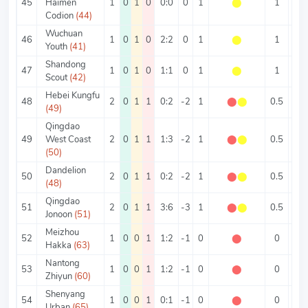
45
Haimen
1
0
1
0
0:0
0
1
⬤
1
0
Codion
(44)
Wuchuan
46
1
0
1
0
2:2
0
1
⬤
1
4
Youth
(41)
Shandong
47
1
0
1
0
1:1
0
1
⬤
1
2
Scout
(42)
Hebei Kungfu
48
2
0
1
1
0:2
-2
1
⬤
⬤
0.5
1
(49)
Qingdao
49
West Coast
2
0
1
1
1:3
-2
1
⬤
⬤
0.5
2
(50)
Dandelion
50
2
0
1
1
0:2
-2
1
⬤
⬤
0.5
1
(48)
Qingdao
51
2
0
1
1
3:6
-3
1
⬤
⬤
0.5
4.5
Jonoon
(51)
Meizhou
52
1
0
0
1
1:2
-1
0
⬤
0
3
Hakka
(63)
Nantong
53
1
0
0
1
1:2
-1
0
⬤
0
3
Zhiyun
(60)
Shenyang
54
1
0
0
1
0:1
-1
0
⬤
0
1
Urban
(65)