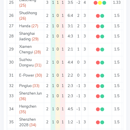
25
3
1
1
1
3:5
-2
4
⬤
⬤
⬤
1.33
2.6
(25)
Shudihong
26
2
1
0
1
6:4
2
3
⬤
⬤
1.5
5
(26)
27
Handa
(27)
2
1
0
1
3:1
2
3
⬤
⬤
1.5
2
Shanghai
28
2
1
0
1
4:3
1
3
⬤
⬤
1.5
3.5
Jiading
(29)
Xiamen
29
2
1
0
1
2:1
1
3
⬤
⬤
1.5
1.5
Chengyi
(28)
Suzhou
30
2
1
0
1
4:4
0
3
⬤
⬤
1.5
4
Dongwu
(31)
31
E-Power
(30)
2
1
0
1
2:2
0
3
⬤
⬤
1.5
2
32
Pingluo
(33)
2
1
0
1
2:3
-1
3
⬤
⬤
1.5
2.5
Shenzhen Jun
33
2
1
0
1
2:3
-1
3
⬤
⬤
1.5
2.5
(36)
Hengchen
34
2
1
0
1
4:5
-1
3
⬤
⬤
1.5
4.5
(35)
Shenzhen
35
2
1
0
1
1:2
-1
3
⬤
⬤
1.5
1.5
2028
(34)