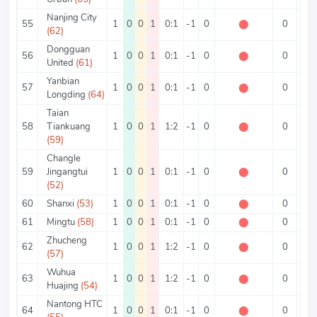
Nanjing City
55
1
0
0
1
0:1
-1
0
⬤
0
1
(62)
Dongguan
56
1
0
0
1
0:1
-1
0
⬤
0
1
United
(61)
Yanbian
57
1
0
0
1
0:1
-1
0
⬤
0
1
Longding
(64)
Taian
58
Tiankuang
1
0
0
1
1:2
-1
0
⬤
0
3
(59)
Changle
59
Jingangtui
1
0
0
1
0:1
-1
0
⬤
0
1
(52)
60
Shanxi
(53)
1
0
0
1
0:1
-1
0
⬤
0
1
61
Mingtu
(58)
1
0
0
1
0:1
-1
0
⬤
0
1
Zhucheng
62
1
0
0
1
1:2
-1
0
⬤
0
3
(57)
Wuhua
63
1
0
0
1
1:2
-1
0
⬤
0
3
Huajing
(54)
Nantong HTC
64
1
0
0
1
0:1
-1
0
⬤
0
1