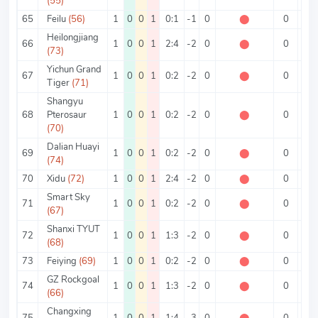
(55)
65
Feilu
(56)
1
0
0
1
0:1
-1
0
⬤
0
1
Heilongjiang
66
1
0
0
1
2:4
-2
0
⬤
0
6
(73)
Yichun Grand
67
1
0
0
1
0:2
-2
0
⬤
0
2
Tiger
(71)
Shangyu
68
Pterosaur
1
0
0
1
0:2
-2
0
⬤
0
2
(70)
Dalian Huayi
69
1
0
0
1
0:2
-2
0
⬤
0
2
(74)
70
Xidu
(72)
1
0
0
1
2:4
-2
0
⬤
0
6
Smart Sky
71
1
0
0
1
0:2
-2
0
⬤
0
2
(67)
Shanxi TYUT
72
1
0
0
1
1:3
-2
0
⬤
0
4
(68)
73
Feiying
(69)
1
0
0
1
0:2
-2
0
⬤
0
2
GZ Rockgoal
74
1
0
0
1
1:3
-2
0
⬤
0
4
(66)
Changxing
75
1
0
0
1
1:4
-3
0
⬤
0
5