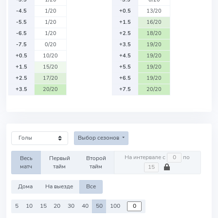
-4.5
1/20
+0.5
13/20
-5.5
1/20
+1.5
16/20
-6.5
1/20
+2.5
18/20
-7.5
0/20
+3.5
19/20
+0.5
10/20
+4.5
19/20
+1.5
15/20
+5.5
19/20
+2.5
17/20
+6.5
19/20
+3.5
20/20
+7.5
20/20
Выбор сезонов
На интервале с
по
Весь
Первый
Второй
матч
тайм
тайм
Дома
На выезде
Все
5
10
15
20
30
40
50
100