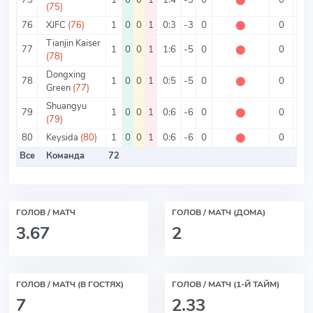
(75)
76
XJFC
(76)
1
0
0
1
0:3
-3
0
⬤
0
3
Tianjin Kaiser
77
1
0
0
1
1:6
-5
0
⬤
0
7
(78)
Dongxing
78
1
0
0
1
0:5
-5
0
⬤
0
5
Green
(77)
Shuangyu
79
1
0
0
1
0:6
-6
0
⬤
0
6
(79)
80
Keysida
(80)
1
0
0
1
0:6
-6
0
⬤
0
6
Все
Команда
72
2.7
ГОЛОВ / МАТЧ
ГОЛОВ / МАТЧ (ДОМА)
3.67
2
ГОЛОВ / МАТЧ (В ГОСТЯХ)
ГОЛОВ / МАТЧ (1-Й ТАЙМ)
7
2.33