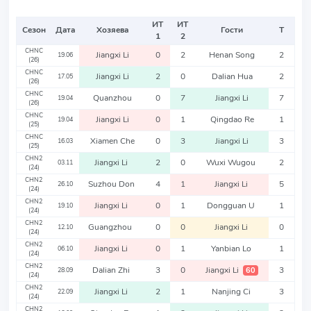
ИТ
ИТ
Сезон
Дата
Хозяева
Гости
Т
1
2
CHNC
Jiangxi Li
0
2
Henan Song
2
19.06
(26)
CHNC
Jiangxi Li
2
0
Dalian Hua
2
17.05
(26)
CHNC
Quanzhou
0
7
Jiangxi Li
7
19.04
(26)
CHNC
Jiangxi Li
0
1
Qingdao Re
1
19.04
(25)
CHNC
Xiamen Che
0
3
Jiangxi Li
3
16.03
(25)
CHN2
Jiangxi Li
2
0
Wuxi Wugou
2
03.11
(24)
CHN2
Suzhou Don
4
1
Jiangxi Li
5
26.10
(24)
CHN2
Jiangxi Li
0
1
Dongguan U
1
19.10
(24)
CHN2
Guangzhou
0
0
Jiangxi Li
0
12.10
(24)
CHN2
Jiangxi Li
0
1
Yanbian Lo
1
06.10
(24)
CHN2
Dalian Zhi
3
0
Jiangxi Li
3
60
28.09
(24)
CHN2
Jiangxi Li
2
1
Nanjing Ci
3
22.09
(24)
CHN2