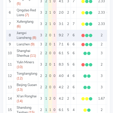
5
3
2
1
0
4:1
3
7
⬤
⬤
⬤
2.33
1.6
(5)
Qingdao Red
6
3
2
1
0
2:0
2
7
⬤
⬤
⬤
2.33
0.6
Lions
(7)
Xufengtang
7
3
2
1
0
3:1
2
7
⬤
⬤
⬤
2.33
1.3
(6)
Jiangxi
8
3
2
0
1
9:2
7
6
⬤
⬤
⬤
2
3.6
Liansheng
(8)
9
Lianzhen
(9)
3
2
0
1
7:1
6
6
⬤
⬤
⬤
2
2.6
Shanghai
10
2
2
0
0
6:1
5
6
⬤
⬤
3
3.5
Shenhua
(11)
Yulin Miners
11
3
2
0
1
8:3
5
6
⬤
⬤
⬤
2
3.6
(10)
Tonglianglong
12
2
2
0
0
4:0
4
6
⬤
⬤
3
2
(12)
Beijing Guoan
13
2
2
0
0
4:2
2
6
⬤
⬤
3
3
(13)
Xi'an Ronghai
14
3
1
2
0
4:2
2
5
⬤
⬤
⬤
1.67
2
(14)
Shandong
15
2
1
1
0
6:1
5
4
⬤
⬤
2
3.5
Taishan
(15)