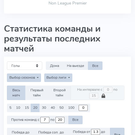
Non League Premier
Статистика команды и
результаты последних
матчей
Дома
На выезде
Все
Выбор сезонов
Выбор лиги
На интервале с
по
Весь
Первый
Второй
матч
тайм
тайм
5
10
15
20
30
40
50
100
Против команд с
по
Все
Победа от
до
Победа до
Победа соп. до
Все