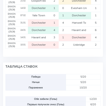
Gosport Bo
2
2
Dorchester
4
21.02
(25/26)
ENNON
Dorchester
1
0
Evesham Un
1
14.02
(25/26)
ENNON
Yate Town
0
1
Dorchester
1
07.02
(25/26)
ENNON
Dorchester
1
4
Hanwell To
5
31.01
(25/26)
ENNON
Dorchester
4
2
Havant and
6
24.01
(25/26)
ENNON
Havant and
3
1
Dorchester
4
14.01
(25/26)
ENNON
Dorchester
0
2
Uxbridge
2
10.01
(25/26)
ТАБЛИЦА СТАВОК
Победа
5/20
Ничья
5/20
Поражение
10/20
Обе забили (Голы)
12/20
Первые получили очко (Голы)
6/20