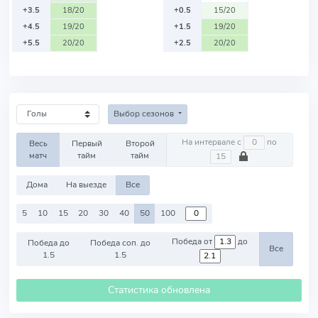
+3.5
18/20
+0.5
15/20
+4.5
19/20
+1.5
19/20
+5.5
20/20
+2.5
20/20
Выбор сезонов
На интервале с
по
Весь
Первый
Второй
матч
тайм
тайм
Дома
На выезде
Все
5
10
15
20
30
40
50
100
Победа от
до
Победа до
Победа соп. до
Все
1.5
1.5
Статистика обновлена