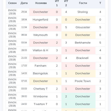
ИТ
ИТ
Сезон
Дата
Хозяева
Гости
Т
1
2
ENNON
Dorchester
0
4
Sholing
4
25.04
(25/26)
ENNON
Hungerford
0
0
Dorchester
0
18.04
(25/26)
ENNON
Dorchester
0
5
Gloucester
5
11.04
(25/26)
ENNON
Weymouth
0
0
Dorchester
0
06.04
(25/26)
ENNON
Dorchester
2
3
Berkhamste
5
03.04
(25/26)
ENNON
Walton & H
3
1
Dorchester
4
28.03
(25/26)
ENNON
Dorchester
2
4
Bracknell
6
21.03
(25/26)
ENNON
Farnham
2
1
Dorchester
3
17.03
(25/26)
ENNON
Basingstok
1
1
Dorchester
2
14.03
(25/26)
ENNON
Dorchester
1
1
Poole Town
2
07.03
(25/26)
ENNON
Chertsey T
2
1
Dorchester
3
03.03
(25/26)
ENNON
Wimborne
1
2
Dorchester
3
28.02
(25/26)
ENNON
Tiverton T
0
1
Dorchester
1
24.02
(25/26)
ENNON