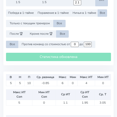
1.5
1.5
Победа в 1-тайме
Поражение в 1-тайме
Ничья в 1-тайме
Все
Только с текущим тренером
Все
После 🏆
Кроме после 🏆
Все
Все
Против команд со стоимостью от
до
Статистика обновлена
В
Н
П
Ср. разница
Макс
Мин
Макс ИТ
Мин ИТ
5
5
10
-0.85
6
0
4
0
Макс ИТ
Мин ИТ
Ср ИТ
Ср ИТ
Ср. Т
Соп
Соп
Соп
5
0
1.1
1.95
3.05