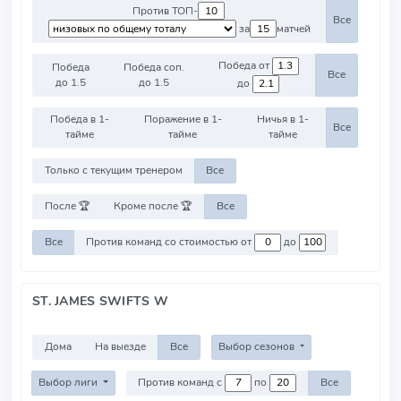
Против ТОП-
Все
за
матчей
Победа от
Победа
Победа соп.
Все
до 1.5
до 1.5
до
Победа в 1-
Поражение в 1-
Ничья в 1-
Все
тайме
тайме
тайме
Только с текущим тренером
Все
После 🏆
Кроме после 🏆
Все
Все
Против команд со стоимостью от
до
ST. JAMES SWIFTS W
Дома
На выезде
Все
Выбор сезонов
Выбор лиги
Против команд с
по
Все