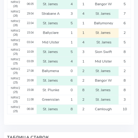
NIRW2
St. James
4
1
Bangor W
5
06.05
(26)
NIRW2
Strabane A
3
4
St. James
7
29.04
(26)
NIRW2
St. James
5
1
Ballymoney
6
22.04
(26)
NIRW2
Ballyclare
1
1
St. James
2
15.04
(26)
NIRW2
Mid Ulster
1
4
St. James
5
03.04
(26)
NIRW2
St. James
5
3
Sion Swift
8
10.09
(25)
NIRW2
St. James
4
1
Mid Ulster
5
03.09
(25)
NIRW2
Ballymena
0
2
St. James
2
27.08
(25)
NIRW2
St. James
6
2
Bangor W
8
20.08
(25)
NIRW2
St. Plunke
0
8
St. James
8
15.08
(25)
NIRW2
Greenislan
1
2
St. James
3
11.08
(25)
NIRW2
St. James
8
2
Camlough
10
06.08
(25)
ТАБЛИЦА СТАВОК