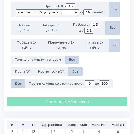
Против ТОП-
Все
за
матчей
Победа от
Победа
Победа соп.
Все
до 1.5
до 1.5
до
Победа в 1-
Поражение в 1-
Ничья в 1-
Все
тайме
тайме
тайме
Только с текущим тренером
Все
После 🏆
Кроме после 🏆
Все
Все
Против команд со стоимостью от
до
Статистика обновлена
В
Н
П
Ср. разница
Макс
Мин
Макс ИТ
Мин ИТ
6
1
13
-1.2
9
1
4
0