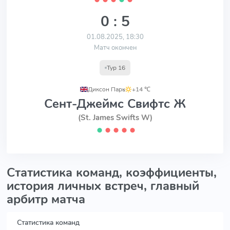
0 : 5
01.08.2025, 18:30
Матч окончен
Тур 16
Диксон Парк
,
+14 ℃
Сент-Джеймс Свифтс Ж
(St. James Swifts W)
⬤
⬤
⬤
⬤
⬤
Статистика команд, коэффициенты,
история личных встреч, главный
арбитр матча
Статистика команд