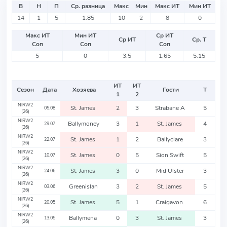
В
Н
П
Ср. разница
Макс
Мин
Макс ИТ
Мин ИТ
14
1
5
1.85
10
2
8
0
Макс ИТ
Мин ИТ
Ср ИТ
Ср ИТ
Ср. Т
Соп
Соп
Соп
5
0
3.5
1.65
5.15
ИТ
ИТ
Сезон
Дата
Хозяева
Гости
Т
1
2
NIRW2
St. James
2
3
Strabane A
5
05.08
(26)
NIRW2
Ballymoney
3
1
St. James
4
29.07
(26)
NIRW2
St. James
1
2
Ballyclare
3
22.07
(26)
NIRW2
St. James
0
5
Sion Swift
5
10.07
(26)
NIRW2
St. James
3
0
Mid Ulster
3
24.06
(26)
NIRW2
Greenislan
3
2
St. James
5
03.06
(26)
NIRW2
St. James
5
1
Craigavon
6
20.05
(26)
NIRW2
Ballymena
0
3
St. James
3
13.05
(26)