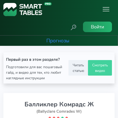
Войти
Прогнозы
Первый раз в этом разделе?
Читать
Смотреть
Подготовили для вас пошаговый
статью
видео
гайд, и видео для тех, кто любит
наглядные инструкции
Балликлер Комрадс Ж
(Ballyclare Comrades W)
⬤
⬤
⬤
⬤
⬤