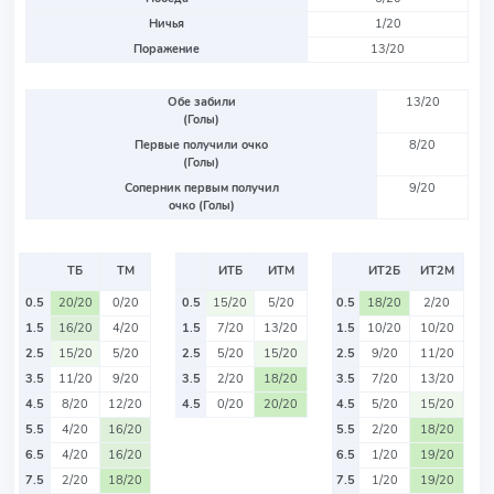
Ничья
1/20
Поражение
13/20
Обе забили
13/20
(Голы)
Первые получили очко
8/20
(Голы)
Соперник первым получил
9/20
очко (Голы)
ТБ
ТМ
ИТБ
ИТМ
ИТ2Б
ИТ2М
0.5
20/20
0/20
0.5
15/20
5/20
0.5
18/20
2/20
1.5
16/20
4/20
1.5
7/20
13/20
1.5
10/20
10/20
2.5
15/20
5/20
2.5
5/20
15/20
2.5
9/20
11/20
3.5
11/20
9/20
3.5
2/20
18/20
3.5
7/20
13/20
4.5
8/20
12/20
4.5
0/20
20/20
4.5
5/20
15/20
5.5
4/20
16/20
5.5
2/20
18/20
6.5
4/20
16/20
6.5
1/20
19/20
7.5
2/20
18/20
7.5
1/20
19/20