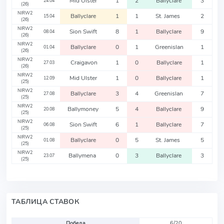
Mid Ulster
1
2
Ballyclare
3
24.04
(26)
NIRW2
Ballyclare
1
1
St. James
2
15.04
(26)
NIRW2
Sion Swift
8
1
Ballyclare
9
08.04
(26)
NIRW2
Ballyclare
0
1
Greenislan
1
01.04
(26)
NIRW2
Craigavon
1
0
Ballyclare
1
27.03
(26)
NIRW2
Mid Ulster
1
0
Ballyclare
1
12.09
(25)
NIRW2
Ballyclare
3
4
Greenislan
7
27.08
(25)
NIRW2
Ballymoney
5
4
Ballyclare
9
20.08
(25)
NIRW2
Sion Swift
6
1
Ballyclare
7
06.08
(25)
NIRW2
Ballyclare
0
5
St. James
5
01.08
(25)
NIRW2
Ballymena
0
3
Ballyclare
3
23.07
(25)
ТАБЛИЦА СТАВОК
Победа
6/20