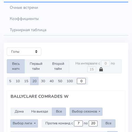
Очные встречи
Коэффициенты
Турнирная таблица
На интервале с
по
Весь
Первый
Второй
матч
тайм
тайм
5
10
15
20
30
40
50
100
BALLYCLARE COMRADES W
Дома
На выезде
Все
Выбор сезонов
Выбор лиги
Против команд с
по
Все