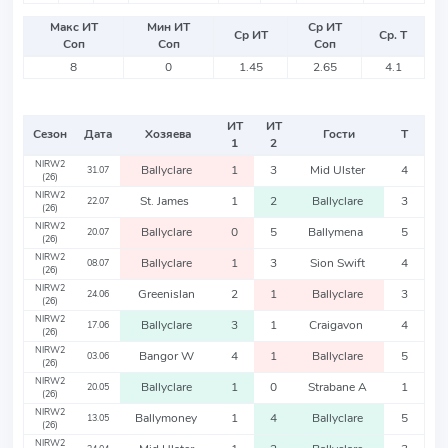
Макс ИТ
Мин ИТ
Ср ИТ
Ср ИТ
Ср. Т
Соп
Соп
Соп
8
0
1.45
2.65
4.1
ИТ
ИТ
Сезон
Дата
Хозяева
Гости
Т
1
2
NIRW2
Ballyclare
1
3
Mid Ulster
4
31.07
(26)
NIRW2
St. James
1
2
Ballyclare
3
22.07
(26)
NIRW2
Ballyclare
0
5
Ballymena
5
20.07
(26)
NIRW2
Ballyclare
1
3
Sion Swift
4
08.07
(26)
NIRW2
Greenislan
2
1
Ballyclare
3
24.06
(26)
NIRW2
Ballyclare
3
1
Craigavon
4
17.06
(26)
NIRW2
Bangor W
4
1
Ballyclare
5
03.06
(26)
NIRW2
Ballyclare
1
0
Strabane A
1
20.05
(26)
NIRW2
Ballymoney
1
4
Ballyclare
5
13.05
(26)
NIRW2