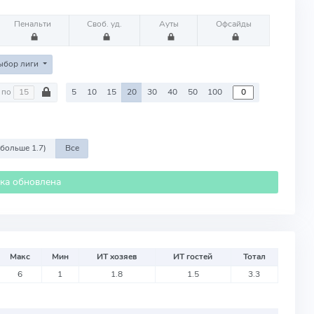
Пенальти
Своб. уд.
Ауты
Офсайды
ыбор лиги
по
5
10
15
20
30
40
50
100
 больше 1.7)
Все
ика обновлена
Макс
Мин
ИТ хозяев
ИТ гостей
Тотал
6
1
1.8
1.5
3.3