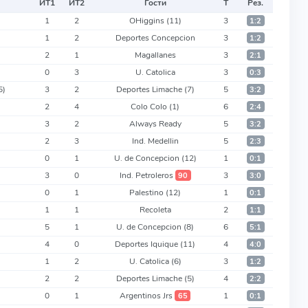
ИТ
1
ИТ
2
Гости
Т
Рез.
1
2
OHiggins
(11)
3
1:2
1
2
Deportes Concepcion
3
1:2
2
1
Magallanes
3
2:1
0
3
U. Catolica
3
0:3
5)
3
2
Deportes Limache
(7)
5
3:2
2
4
Colo Colo
(1)
6
2:4
3
2
Always Ready
5
3:2
2
3
Ind. Medellin
5
2:3
0
1
U. de Concepcion
(12)
1
0:1
3
0
Ind. Petroleros
3
90
3:0
0
1
Palestino
(12)
1
0:1
1
1
Recoleta
2
1:1
5
1
U. de Concepcion
(8)
6
5:1
4
0
Deportes Iquique
(11)
4
4:0
1
2
U. Catolica
(6)
3
1:2
2
2
Deportes Limache
(5)
4
2:2
0
1
Argentinos Jrs
1
65
0:1