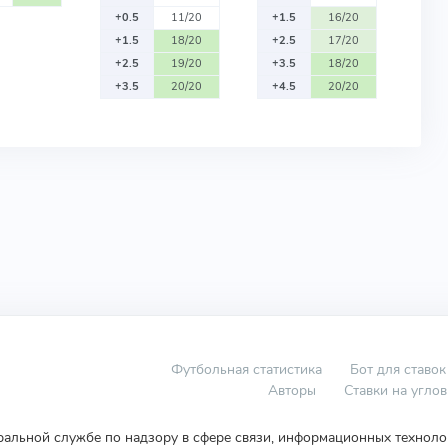
+0.5
11/20
+1.5
16/20
+1.5
18/20
+2.5
17/20
+2.5
19/20
+3.5
18/20
+3.5
20/20
+4.5
20/20
Футбольная статистика
Бот для ставок
Авторы
Ставки на угло
еральной службе по надзору в сфере связи, информационных технол