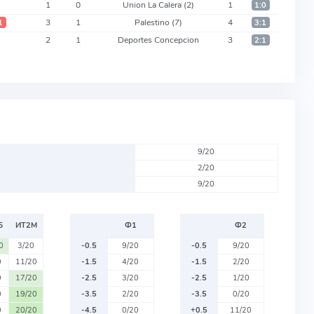
1
0
Union La Calera
(2)
1
1:0
3
1
Palestino
(7)
4
1
3:1
2
1
Deportes Concepcion
3
2:1
9/20
2/20
9/20
Б
ИТ2М
Ф1
Ф2
0
3/20
-0.5
9/20
-0.5
9/20
0
11/20
-1.5
4/20
-1.5
2/20
0
17/20
-2.5
3/20
-2.5
1/20
0
19/20
-3.5
2/20
-3.5
0/20
0
20/20
-4.5
0/20
+0.5
11/20