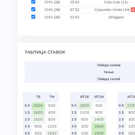
CHI1 (26)
15.02
Colo Colo
(11)
CHI1 (26)
07.02
Coquimbo Unido
(14)
4
CHI1 (26)
02.02
OHiggins
ТАБЛИЦА СТАВОК
Победа хозяев
Ничья
Победа гостей
ТБ
ТМ
ИТ1Б
ИТ1М
ИТ2
0.5
20/20
0/20
0.5
16/20
4/20
0.5
17/2
1.5
16/20
4/20
1.5
11/20
9/20
1.5
9/2
2.5
15/20
5/20
2.5
6/20
14/20
2.5
3/2
3.5
8/20
12/20
3.5
2/20
18/20
3.5
1/2
4.5
5/20
15/20
4.5
1/20
19/20
4.5
0/2