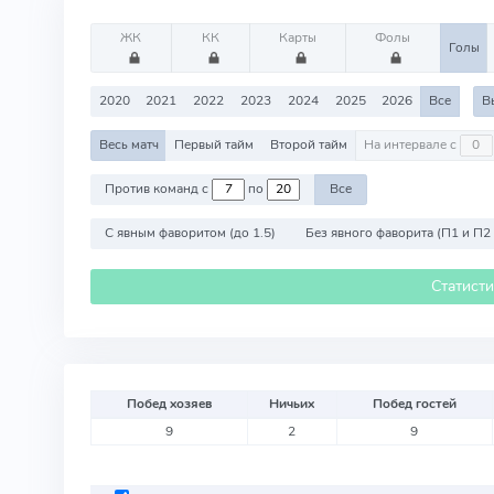
ЖК
КК
Карты
Фолы
Голы
2020
2021
2022
2023
2024
2025
2026
Все
В
Весь матч
Первый тайм
Второй тайм
На интервале с
Против команд с
по
Все
С явным фаворитом (до 1.5)
Без явного фаворита (П1 и П2
Статист
Побед хозяев
Ничьих
Побед гостей
9
2
9