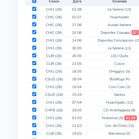
Сезон
Дата
Хозяева
CHI1 (26)
02.08
La Serena
(13)
CHIC (26)
02.07
Huachipato
CHIC (26)
27.06
Audax Italiano
CHIC (26)
20.06
Deportes Copiapo
87
CHI1 (26)
14.06
Deportes Concepcion
(1
CHI1 (26)
30.05
La Serena
(11)
CLIB (26)
26.05
LDU Quito
CLIB (26)
21.05
Cusco
CHI1 (26)
16.05
OHiggins
(5)
CSUD (26)
28.04
Botafogo RJ
CHI1 (26)
19.04
Colo Colo
(2)
CSUD (26)
15.04
Santos
CHI1 (26)
07.04
Huachipato
(12)
CHPB (26)
29.03
CD Antofagasta
(9)
CHI1 (26)
01.03
Nublense
(5)
61,90
CHI1 (26)
22.02
Uni. de Chile
(12)
CLIB (26)
19.02
Barcelona SC