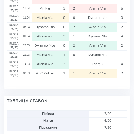
(25/26)
RUS3A
Amkar
3
2
Alania Vla
5
18.04
(25/26)
RUS3A
Alania Vla
0
0
Dynamo Kir
0
11.04
(25/26)
RUS3A
Dynamo Bry
0
2
Alania Vla
2
05.04
(25/26)
RUS3A
Alania Vla
3
1
Dynamo Sta
4
01.04
(25/26)
RUS3A
Dynamo Mos
0
2
Alania Vla
2
28.03
(25/26)
RUS3A
Alania Vla
1
0
Dynamo Vla
1
21.03
(25/26)
RUS3A
Alania Vla
3
1
Zenit-2
4
14.03
(25/26)
RUS3A
PFC Kuban
1
1
Alania Vla
2
07.03
(25/26)
ТАБЛИЦА СТАВОК
Победа
7/20
Ничья
6/20
Поражение
7/20