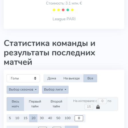
Стоимость: 3.1 млн. €
⬤
⬤
⬤
⬤
⬤
League PARI
Статистика команды и
результаты последних
матчей
Дома
На выезде
Все
Выбор сезонов
Выбор лиги
На интервале с
по
Весь
Первый
Второй
матч
тайм
тайм
5
10
15
20
30
40
50
100