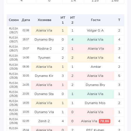
4
0
1.4
1.25
2.65
ИТ
ИТ
Сезон
Дата
Хозяева
Гости
Т
1
2
RUS3A
Alania Vla
1
1
Volgar G A
2
02.08
(26/27)
RUS3A
Dynamo Bry
0
4
Alania Vla
4
26.07
(26/27)
RUS3A
Rodina-2
2
1
Alania Vla
3
19.07
(26/27)
RUS3A
Tyumen
2
2
Alania Vla
4
14.06
(25/26)
RUS3A
Alania Vla
1
1
Amkar
2
06.06
(25/26)
RUS3A
Dynamo Kir
3
2
Alania Vla
5
30.05
(25/26)
RUS3A
Alania Vla
1
2
Dynamo Bry
3
24.05
(25/26)
RUS3A
Dynamo Sta
0
1
Alania Vla
1
20.05
(25/26)
RUS3A
Alania Vla
1
1
Dynamo Mos
2
16.05
(25/26)
RUS3A
Dynamo Vla
1
0
Alania Vla
1
10.05
(25/26)
RUS3A
Zenit-2
4
0
Alania Vla
4
78,86
02.05
(25/26)
RUS3A
Alania Vla
0
2
PFC Kuban
2
25.04