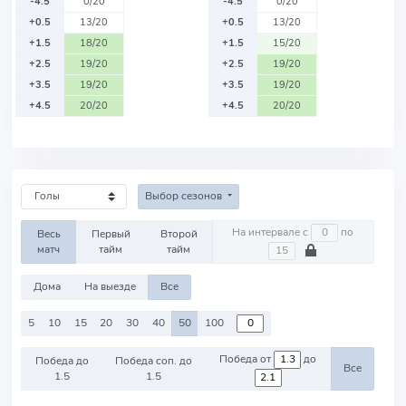
-4.5
0/20
-4.5
0/20
+0.5
13/20
+0.5
13/20
+1.5
18/20
+1.5
15/20
+2.5
19/20
+2.5
19/20
+3.5
19/20
+3.5
19/20
+4.5
20/20
+4.5
20/20
Выбор сезонов
На интервале с
по
Весь
Первый
Второй
матч
тайм
тайм
Дома
На выезде
Все
5
10
15
20
30
40
50
100
Победа от
до
Победа до
Победа соп. до
Все
1.5
1.5