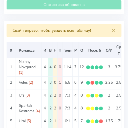
Статистика обновлена
×
Свайп вправо, чтобы увидеть всю таблицу!
Ср
#
Команда
И
В
Н
П
Голы
Р
О
Посл. 5
О/И
Т
Nizhny
1
Novgorod
4
4
0
0
11:4
7
12
⬤
⬤
⬤
⬤
3
3.75
2
(1)
2
Veles
(2)
4
3
0
1
5:5
0
9
⬤
⬤
⬤
⬤
2.25
2.5
1
3
Ufa
(3)
4
2
2
0
7:3
4
8
⬤
⬤
⬤
⬤
2
2.5
1
Spartak
4
4
2
2
0
7:3
4
8
⬤
⬤
⬤
⬤
2
2.5
1
Kostroma
(4)
5
Ural
(5)
4
2
1
1
6:1
5
7
⬤
⬤
⬤
⬤
1.75
1.75
1