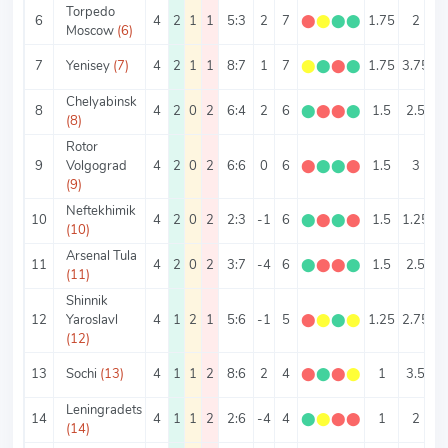
Torpedo
6
4
2
1
1
5:3
2
7
⬤
⬤
⬤
⬤
1.75
2
1
Moscow
(6)
7
Yenisey
(7)
4
2
1
1
8:7
1
7
⬤
⬤
⬤
⬤
1.75
3.75
Chelyabinsk
8
4
2
0
2
6:4
2
6
⬤
⬤
⬤
⬤
1.5
2.5
1
(8)
Rotor
9
Volgograd
4
2
0
2
6:6
0
6
⬤
⬤
⬤
⬤
1.5
3
1
(9)
Neftekhimik
10
4
2
0
2
2:3
-1
6
⬤
⬤
⬤
⬤
1.5
1.25
0
(10)
Arsenal Tula
11
4
2
0
2
3:7
-4
6
⬤
⬤
⬤
⬤
1.5
2.5
0
(11)
Shinnik
12
Yaroslavl
4
1
2
1
5:6
-1
5
⬤
⬤
⬤
⬤
1.25
2.75
1
(12)
13
Sochi
(13)
4
1
1
2
8:6
2
4
⬤
⬤
⬤
⬤
1
3.5
Leningradets
14
4
1
1
2
2:6
-4
4
⬤
⬤
⬤
⬤
1
2
0
(14)