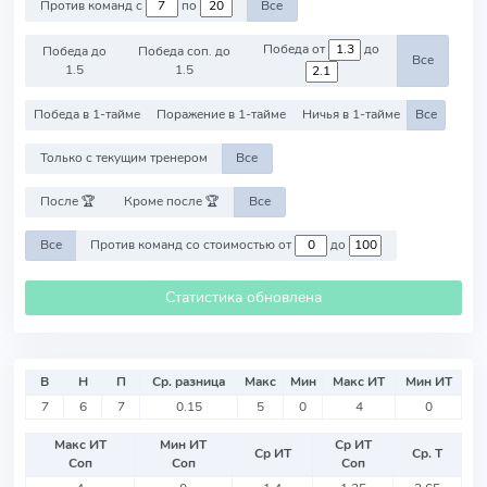
Против команд с
по
Все
Победа от
до
Победа до
Победа соп. до
Все
1.5
1.5
Победа в 1-тайме
Поражение в 1-тайме
Ничья в 1-тайме
Все
Только с текущим тренером
Все
После 🏆
Кроме после 🏆
Все
Все
Против команд со стоимостью от
до
Статистика обновлена
В
Н
П
Ср. разница
Макс
Мин
Макс ИТ
Мин ИТ
7
6
7
0.15
5
0
4
0
Макс ИТ
Мин ИТ
Ср ИТ
Ср ИТ
Ср. Т
Соп
Соп
Соп