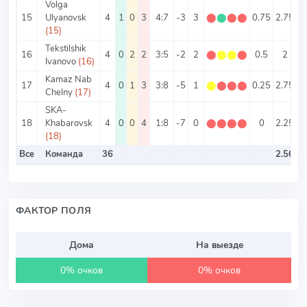
Volga
15
Ulyanovsk
4
1
0
3
4:7
-3
3
⬤
⬤
⬤
⬤
0.75
2.75
(15)
Tekstilshik
16
4
0
2
2
3:5
-2
2
⬤
⬤
⬤
⬤
0.5
2
0
Ivanovo
(16)
Kamaz Nab
17
4
0
1
3
3:8
-5
1
⬤
⬤
⬤
⬤
0.25
2.75
0
Chelny
(17)
SKA-
18
Khabarovsk
4
0
0
4
1:8
-7
0
⬤
⬤
⬤
⬤
0
2.25
0
(18)
Все
Команда
36
2.56
1
ФАКТОР ПОЛЯ
Дома
На выезде
0% очков
0% очков