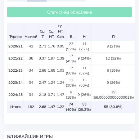
Статистика обновлена
Ср.
Ср.
Ср.
ИТ
Турнир
Матчей
Т
ИТ
Соп
В
Н
П
22
11
2020/21
42
2.71
1.76
0.95
9 (21%)
(52%)
(26%)
17
2021/22
38
3.37
1.97
1.39
9 (24%)
12 (32%)
(45%)
17
11
2022/23
34
2.68
1.65
1.03
6 (18%)
(50%)
(32%)
12
13
2023/24
34
2.47
1.24
1.24
9 (26%)
(35%)
(38%)
6
19
2024/25
34
2.18
0.71
1.47
9 (26%)
(18%)
(56.00000000000001%)
74
53
Итого
182
2.68
1.47
1.22
55 (30.6%)
(40%)
(29.2%)
БЛИЖАЙШИЕ ИГРЫ