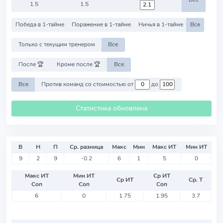
1.5
1.5
Победа в 1-тайме
Поражение в 1-тайме
Ничья в 1-тайме
Все
Только с текущим тренером
Все
После 🏆
Кроме после 🏆
Все
Все
Против команд со стоимостью от
до
Статистика обновлена
В
Н
П
Ср. разница
Макс
Мин
Макс ИТ
Мин ИТ
9
2
9
-0.2
6
1
5
0
Макс ИТ
Мин ИТ
Ср ИТ
Ср ИТ
Ср. Т
Соп
Соп
Соп
6
0
1.75
1.95
3.7