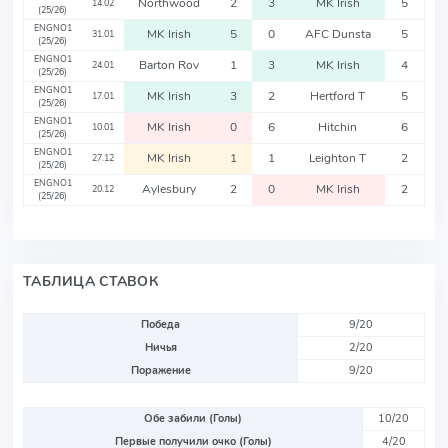
Northwood
2
3
MK Irish
5
14.02
(25/26)
ENGNO1
MK Irish
5
0
AFC Dunsta
5
31.01
(25/26)
ENGNO1
Barton Rov
1
3
MK Irish
4
24.01
(25/26)
ENGNO1
MK Irish
3
2
Hertford T
5
17.01
(25/26)
ENGNO1
MK Irish
0
6
Hitchin
6
10.01
(25/26)
ENGNO1
MK Irish
1
1
Leighton T
2
27.12
(25/26)
ENGNO1
Aylesbury
2
0
MK Irish
2
20.12
(25/26)
ТАБЛИЦА СТАВОК
Победа
9/20
Ничья
2/20
Поражение
9/20
Обе забили (Голы)
10/20
Первые получили очко (Голы)
4/20