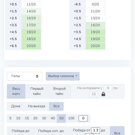
+0.5
11/20
-6.5
0/20
+1.5
14/20
+0.5
11/20
+2.5
16/20
+1.5
13/20
+3.5
17/20
+2.5
16/20
+4.5
18/20
+3.5
19/20
+5.5
18/20
+4.5
19/20
+6.5
20/20
+5.5
20/20
Выбор сезонов
На интервале с
по
Весь
Первый
Второй
матч
тайм
тайм
Дома
На выезде
Все
5
10
15
20
30
40
50
100
Победа от
до
Победа до
Победа соп. до
Все