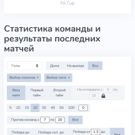
FA Cup
Статистика команды и
результаты последних
матчей
Дома
На выезде
Все
Выбор сезонов
Выбор лиги
На интервале с
по
Весь
Первый
Второй
матч
тайм
тайм
5
10
15
20
30
40
50
100
Против команд с
по
Все
Победа от
до
Победа до
Победа соп. до
Все