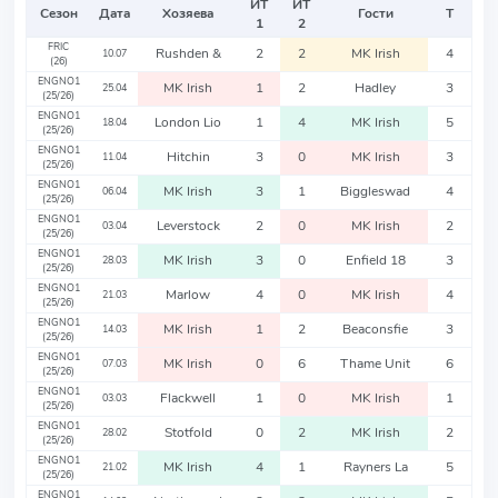
ИТ
ИТ
Сезон
Дата
Хозяева
Гости
Т
1
2
FRIC
Rushden &
2
2
MK Irish
4
10.07
(26)
ENGNO1
MK Irish
1
2
Hadley
3
25.04
(25/26)
ENGNO1
London Lio
1
4
MK Irish
5
18.04
(25/26)
ENGNO1
Hitchin
3
0
MK Irish
3
11.04
(25/26)
ENGNO1
MK Irish
3
1
Biggleswad
4
06.04
(25/26)
ENGNO1
Leverstock
2
0
MK Irish
2
03.04
(25/26)
ENGNO1
MK Irish
3
0
Enfield 18
3
28.03
(25/26)
ENGNO1
Marlow
4
0
MK Irish
4
21.03
(25/26)
ENGNO1
MK Irish
1
2
Beaconsfie
3
14.03
(25/26)
ENGNO1
MK Irish
0
6
Thame Unit
6
07.03
(25/26)
ENGNO1
Flackwell
1
0
MK Irish
1
03.03
(25/26)
ENGNO1
Stotfold
0
2
MK Irish
2
28.02
(25/26)
ENGNO1
MK Irish
4
1
Rayners La
5
21.02
(25/26)
ENGNO1