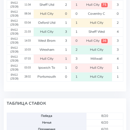
ENG2
Sheff Utd
2
1
Hull City
3
75
11.04
(25/26)
ENG2
Hull City
0
0
Coventry C
0
06.04
(25/26)
ENG2
Oxford Utd
1
1
Hull City
2
03.04
(25/26)
ENG2
Hull City
3
1
Sheff Wed
4
21.03
(25/26)
ENG2
West Brom
3
0
Hull City
3
36
14.03
(25/26)
ENG2
Wrexham
1
2
Hull City
3
10.03
(25/26)
ENG2
Hull City
1
3
Millwall
4
07.03
(25/26)
ENG2
Ipswich To
1
0
Hull City
1
03.03
(25/26)
ENG2
Portsmouth
0
1
Hull City
1
28.02
(25/26)
ТАБЛИЦА СТАВОК
Победа
8/20
Ничья
6/20
Поражение
6/20