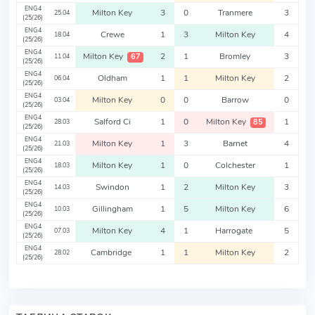
ENG4
Milton Key
3
0
Tranmere
3
25.04
(25/26)
ENG4
Crewe
1
3
Milton Key
4
18.04
(25/26)
ENG4
Milton Key
2
1
Bromley
3
67
11.04
(25/26)
ENG4
Oldham
1
1
Milton Key
2
06.04
(25/26)
ENG4
Milton Key
0
0
Barrow
0
03.04
(25/26)
ENG4
Salford Ci
1
0
Milton Key
1
85
28.03
(25/26)
ENG4
Milton Key
1
3
Barnet
4
21.03
(25/26)
ENG4
Milton Key
1
0
Colchester
1
18.03
(25/26)
ENG4
Swindon
1
2
Milton Key
3
14.03
(25/26)
ENG4
Gillingham
1
5
Milton Key
6
10.03
(25/26)
ENG4
Milton Key
4
1
Harrogate
5
07.03
(25/26)
ENG4
Cambridge
1
1
Milton Key
2
28.02
(25/26)