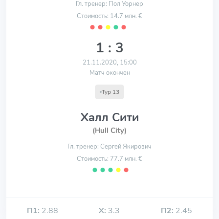
Гл. тренер: Пол Уорнер
Стоимость: 14.7 млн. €
⬤
⬤
⬤
⬤
⬤
1 : 3
21.11.2020, 15:00
Матч окончен
Тур 13
Халл Сити
(Hull City)
Гл. тренер: Сергей Якирович
Стоимость: 77.7 млн. €
⬤
⬤
⬤
⬤
⬤
П1:
2.88
Х:
3.3
П2:
2.45