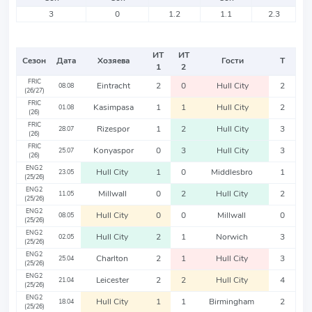
3
0
1.2
1.1
2.3
ИТ
ИТ
Сезон
Дата
Хозяева
Гости
Т
1
2
FRIC
Eintracht
2
0
Hull City
2
08.08
(26/27)
FRIC
Kasimpasa
1
1
Hull City
2
01.08
(26)
FRIC
Rizespor
1
2
Hull City
3
28.07
(26)
FRIC
Konyaspor
0
3
Hull City
3
25.07
(26)
ENG2
Hull City
1
0
Middlesbro
1
23.05
(25/26)
ENG2
Millwall
0
2
Hull City
2
11.05
(25/26)
ENG2
Hull City
0
0
Millwall
0
08.05
(25/26)
ENG2
Hull City
2
1
Norwich
3
02.05
(25/26)
ENG2
Charlton
2
1
Hull City
3
25.04
(25/26)
ENG2
Leicester
2
2
Hull City
4
21.04
(25/26)
ENG2
Hull City
1
1
Birmingham
2
18.04
(25/26)