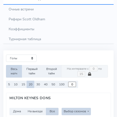
Очные встречи
Рефери Scott Oldham
Коэффициенты
Турнирная таблица
На интервале с
по
Весь
Первый
Второй
матч
тайм
тайм
5
10
15
20
30
40
50
100
MILTON KEYNES DONS
Дома
На выезде
Все
Выбор сезонов