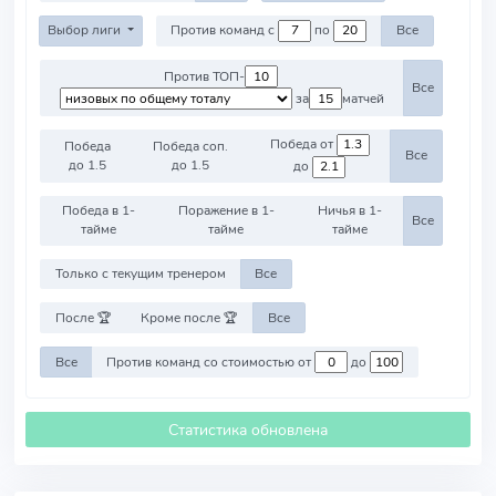
Выбор лиги
Против команд с
по
Все
Против ТОП-
Все
за
матчей
Победа от
Победа
Победа соп.
Все
до 1.5
до 1.5
до
Победа в 1-
Поражение в 1-
Ничья в 1-
Все
тайме
тайме
тайме
Только с текущим тренером
Все
После 🏆
Кроме после 🏆
Все
Все
Против команд со стоимостью от
до
Статистика обновлена