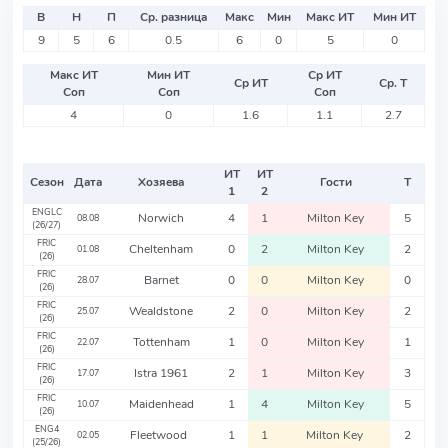
В
Н
П
Ср. разница
Макс
Мин
Макс ИТ
Мин ИТ
9
5
6
0.5
6
0
5
0
Макс ИТ
Мин ИТ
Ср ИТ
Ср ИТ
Ср. Т
Соп
Соп
Соп
4
0
1.6
1.1
2.7
ИТ
ИТ
Сезон
Дата
Хозяева
Гости
Т
1
2
ENGLC
Norwich
4
1
Milton Key
5
08.08
(26/27)
FRIC
Cheltenham
0
2
Milton Key
2
01.08
(26)
FRIC
Barnet
0
0
Milton Key
0
28.07
(26)
FRIC
Wealdstone
2
0
Milton Key
2
25.07
(26)
FRIC
Tottenham
1
0
Milton Key
1
22.07
(26)
FRIC
Istra 1961
2
1
Milton Key
3
17.07
(26)
FRIC
Maidenhead
1
4
Milton Key
5
10.07
(26)
ENG4
Fleetwood
1
1
Milton Key
2
02.05
(25/26)