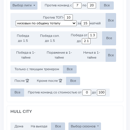
Выбор лиги
Против команд с
по
Все
Против ТОП-
Все
за
матчей
Победа от
Победа
Победа соп.
Все
до 1.5
до 1.5
до
Победа в 1-
Поражение в 1-
Ничья в 1-
Все
тайме
тайме
тайме
Только с текущим тренером
Все
После 🏆
Кроме после 🏆
Все
Все
Против команд со стоимостью от
до
HULL CITY
Дома
На выезде
Все
Выбор сезонов