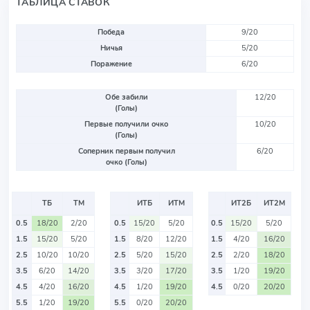
ТАБЛИЦА СТАВОК
Победа
9/20
Ничья
5/20
Поражение
6/20
Обе забили
12/20
(Голы)
Первые получили очко
10/20
(Голы)
Соперник первым получил
6/20
очко (Голы)
ТБ
ТМ
ИТБ
ИТМ
ИТ2Б
ИТ2М
0.5
18/20
2/20
0.5
15/20
5/20
0.5
15/20
5/20
1.5
15/20
5/20
1.5
8/20
12/20
1.5
4/20
16/20
2.5
10/20
10/20
2.5
5/20
15/20
2.5
2/20
18/20
3.5
6/20
14/20
3.5
3/20
17/20
3.5
1/20
19/20
4.5
4/20
16/20
4.5
1/20
19/20
4.5
0/20
20/20
5.5
1/20
19/20
5.5
0/20
20/20