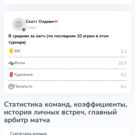
Скотт Олдхем
Судья
⬤
В среднем за матч (по последним 10 играм в этом
турнире)
2.1
ЖК
22.5
Фолы
0.1
Удаления
0.1
Пенальти
Статистика команд, коэффициенты,
история личных встреч, главный
арбитр матча
Статистика команд