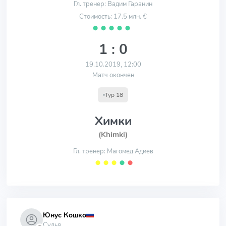
Гл. тренер: Вадим Гаранин
Стоимость: 17.5 млн. €
⬤
⬤
⬤
⬤
⬤
1 : 0
19.10.2019, 12:00
Матч окончен
Тур 18
Химки
(Khimki)
Гл. тренер: Магомед Адиев
⬤
⬤
⬤
⬤
⬤
Юнус Кошко
Судья