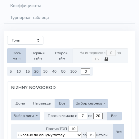
Коэффициенты
Турнирная таблица
На интервале с
по
Весь
Первый
Второй
матч
тайм
тайм
5
10
15
20
30
40
50
100
NIZHNY NOVGOROD
Дома
На выезде
Все
Выбор сезонов
Выбор лиги
Против команд с
по
Все
Против ТОП-
Все
за
матчей