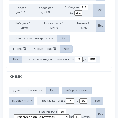
Победа от
Победа
Победа соп.
Все
до 1.5
до 1.5
до
Победа в 1-
Поражение в 1-
Ничья в 1-
Все
тайме
тайме
тайме
Только с текущим тренером
Все
После 🏆
Кроме после 🏆
Все
Все
Против команд со стоимостью от
до
KHIMKI
Дома
На выезде
Все
Выбор сезонов
Выбор лиги
Против команд с
по
Все
Против ТОП-
Все
за
матчей