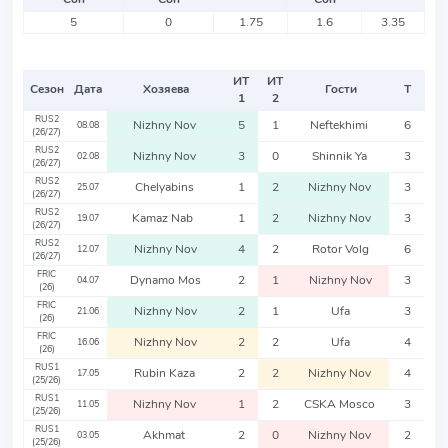
5
0
1.75
1.6
3.35
ИТ
ИТ
Сезон
Дата
Хозяева
Гости
Т
1
2
RUS2
Nizhny Nov
5
1
Neftekhimi
6
08.08
(26/27)
RUS2
Nizhny Nov
3
0
Shinnik Ya
3
02.08
(26/27)
RUS2
Chelyabins
1
2
Nizhny Nov
3
25.07
(26/27)
RUS2
Kamaz Nab
1
2
Nizhny Nov
3
19.07
(26/27)
RUS2
Nizhny Nov
4
2
Rotor Volg
6
12.07
(26/27)
FRIC
Dynamo Mos
2
1
Nizhny Nov
3
04.07
(26)
FRIC
Nizhny Nov
2
1
Ufa
3
21.06
(26)
FRIC
Nizhny Nov
2
2
Ufa
4
16.06
(26)
RUS1
Rubin Kaza
2
2
Nizhny Nov
4
17.05
(25/26)
RUS1
Nizhny Nov
1
2
CSKA Mosco
3
11.05
(25/26)
RUS1
Akhmat
2
0
Nizhny Nov
2
03.05
(25/26)