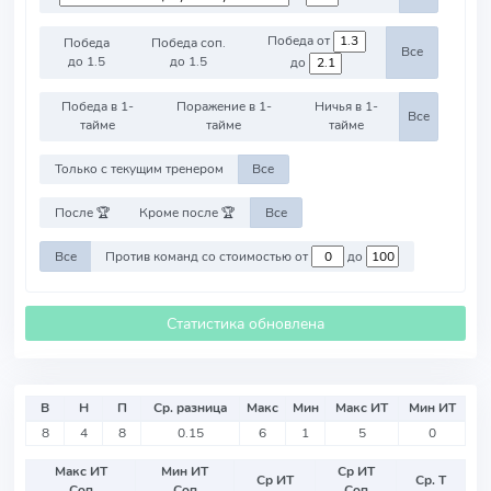
Победа от
Победа
Победа соп.
Все
до 1.5
до 1.5
до
Победа в 1-
Поражение в 1-
Ничья в 1-
Все
тайме
тайме
тайме
Только с текущим тренером
Все
После 🏆
Кроме после 🏆
Все
Все
Против команд со стоимостью от
до
Статистика обновлена
В
Н
П
Ср. разница
Макс
Мин
Макс ИТ
Мин ИТ
8
4
8
0.15
6
1
5
0
Макс ИТ
Мин ИТ
Ср ИТ
Ср ИТ
Ср. Т
Соп
Соп
Соп