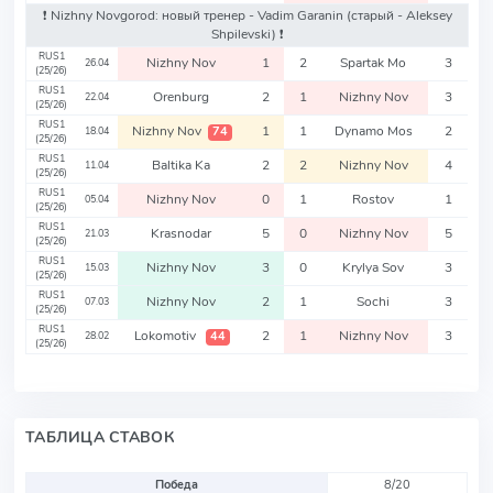
❗️ Nizhny Novgorod: новый тренер - Vadim Garanin
(старый - Aleksey
Shpilevski)
❗️
RUS1
Nizhny Nov
1
2
Spartak Mo
3
26.04
(25/26)
RUS1
Orenburg
2
1
Nizhny Nov
3
22.04
(25/26)
RUS1
Nizhny Nov
1
1
Dynamo Mos
2
74
18.04
(25/26)
RUS1
Baltika Ka
2
2
Nizhny Nov
4
11.04
(25/26)
RUS1
Nizhny Nov
0
1
Rostov
1
05.04
(25/26)
RUS1
Krasnodar
5
0
Nizhny Nov
5
21.03
(25/26)
RUS1
Nizhny Nov
3
0
Krylya Sov
3
15.03
(25/26)
RUS1
Nizhny Nov
2
1
Sochi
3
07.03
(25/26)
RUS1
Lokomotiv
2
1
Nizhny Nov
3
44
28.02
(25/26)
ТАБЛИЦА СТАВОК
Победа
8/20