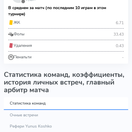
⬤
В среднем за матч (по последним 10 играм в этом
турнире)
6.71
ЖК
33.43
Фолы
0.43
Удаления
-
Пенальти
Статистика команд, коэффициенты,
история личных встреч, главный
арбитр матча
Статистика команд
Очные встречи
Рефери Yunus Koshko