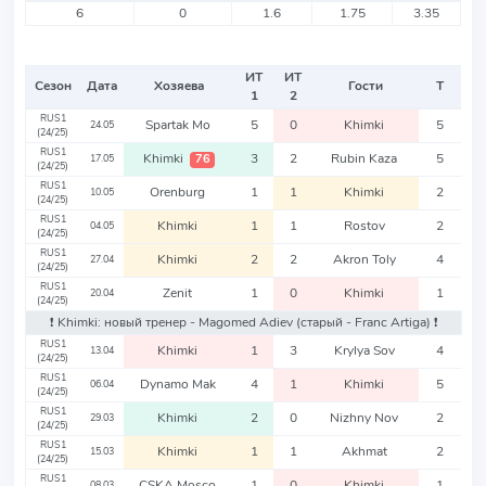
6
0
1.6
1.75
3.35
ИТ
ИТ
Сезон
Дата
Хозяева
Гости
Т
1
2
RUS1
Spartak Mo
5
0
Khimki
5
24.05
(24/25)
RUS1
Khimki
3
2
Rubin Kaza
5
76
17.05
(24/25)
RUS1
Orenburg
1
1
Khimki
2
10.05
(24/25)
RUS1
Khimki
1
1
Rostov
2
04.05
(24/25)
RUS1
Khimki
2
2
Akron Toly
4
27.04
(24/25)
RUS1
Zenit
1
0
Khimki
1
20.04
(24/25)
❗️ Khimki: новый тренер - Magomed Adiev
(старый - Franc Artiga)
❗️
RUS1
Khimki
1
3
Krylya Sov
4
13.04
(24/25)
RUS1
Dynamo Mak
4
1
Khimki
5
06.04
(24/25)
RUS1
Khimki
2
0
Nizhny Nov
2
29.03
(24/25)
RUS1
Khimki
1
1
Akhmat
2
15.03
(24/25)
RUS1
CSKA Mosco
1
0
Khimki
1
08.03