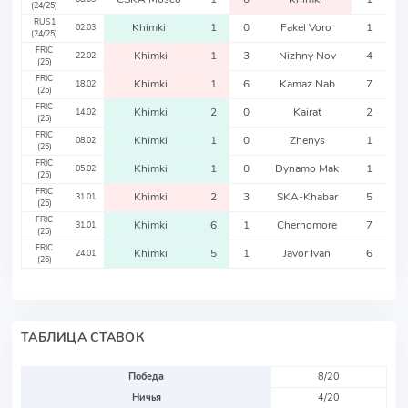
(24/25)
RUS1
Khimki
1
0
Fakel Voro
1
02.03
(24/25)
FRIC
Khimki
1
3
Nizhny Nov
4
22.02
(25)
FRIC
Khimki
1
6
Kamaz Nab
7
18.02
(25)
FRIC
Khimki
2
0
Kairat
2
14.02
(25)
FRIC
Khimki
1
0
Zhenys
1
08.02
(25)
FRIC
Khimki
1
0
Dynamo Mak
1
05.02
(25)
FRIC
Khimki
2
3
SKA-Khabar
5
31.01
(25)
FRIC
Khimki
6
1
Chernomore
7
31.01
(25)
FRIC
Khimki
5
1
Javor Ivan
6
24.01
(25)
ТАБЛИЦА СТАВОК
Победа
8/20
Ничья
4/20