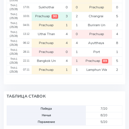
(25/26)
THA1
Sukhothai
0
0
Prachuap
0
17.01
(25/26)
THA1
Prachuap
3
2
Chiangrai
5
90
10.01
(25/26)
THA1
Prachuap
1
1
Buriram Un
2
04.01
(25/26)
THA1
Uthai Than
4
0
Prachuap
4
13.12
(25/26)
THA1
Prachuap
4
4
Ayutthaya
8
06.12
(25/26)
THA1
Prachuap
0
1
Port
1
28.11
(25/26)
THA1
Bangkok Un
4
1
Prachuap
5
89
22.11
(25/26)
THA1
Prachuap
1
1
Lamphun Wa
2
07.11
(25/26)
ТАБЛИЦА СТАВОК
Победа
7/20
Ничья
8/20
Поражение
5/20