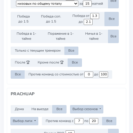
Все
за
матчей
Победа от
Победа
Победа соп.
Все
до 1.5
до 1.5
до
Победа в 1-
Поражение в 1-
Ничья в 1-
Все
тайме
тайме
тайме
Только с текущим тренером
Все
После 🏆
Кроме после 🏆
Все
Все
Против команд со стоимостью от
до
PRACHUAP
Дома
На выезде
Все
Выбор сезонов
Выбор лиги
Против команд с
по
Все