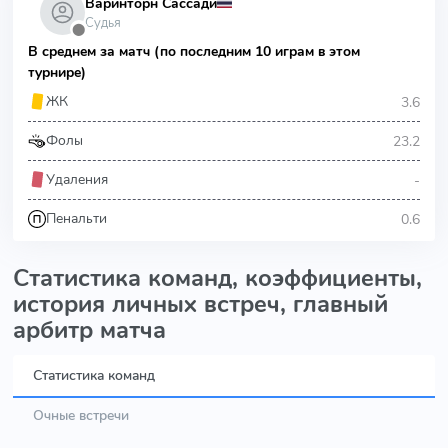
Варинторн Сассади
Судья
⬤
В среднем за матч (по последним 10 играм в этом
турнире)
3.6
ЖК
23.2
Фолы
-
Удаления
0.6
Пенальти
Статистика команд, коэффициенты,
история личных встреч, главный
арбитр матча
Статистика команд
Очные встречи