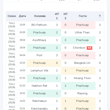
ИТ
ИТ
Сезон
Дата
Хозяева
Гости
Т
1
2
THA1
BG Pathum
3
0
Prachuap
3
10.05
(25/26)
THA1
Prachuap
2
0
Uthai Than
2
03.05
(25/26)
THA1
Ayutthaya
1
3
Prachuap
4
26.04
(25/26)
THA1
Prachuap
2
0
Chonburi
2
68
18.04
(25/26)
THA1
Port
3
0
Prachuap
3
04.04
(25/26)
THA1
Prachuap
0
0
Bangkok Un
0
22.03
(25/26)
THA1
Lamphun Wa
1
1
Prachuap
2
14.03
(25/26)
THA1
Prachuap
2
1
Muang Thon
3
07.03
(25/26)
THA1
Nakhon Rat
1
2
Prachuap
3
01.03
(25/26)
THA1
Prachuap
2
0
Rayong
2
20.02
(25/26)
THA1
Ratchaburi
1
1
Prachuap
2
14.02
(25/26)
THA1
Kanchanabu
0
0
Prachuap
0
31.01