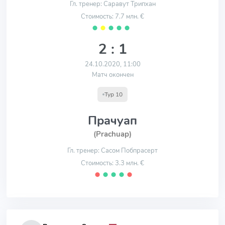
Гл. тренер: Саравут Трипхан
Стоимость: 7.7 млн. €
⬤
⬤
⬤
⬤
⬤
2 : 1
24.10.2020, 11:00
Матч окончен
Тур 10
Прачуап
(Prachuap)
Гл. тренер: Сасом Побпрасерт
Стоимость: 3.3 млн. €
⬤
⬤
⬤
⬤
⬤