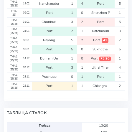
THA1
Kanchanabu
1
4
Port
5
14.02
(25/26)
FRIC
Port
1
0
Shenzhen P
1
05.02
(26)
THA1
Chonburi
3
2
Port
5
31.01
(25/26)
THA1
Port
2
1
Ratchaburi
3
24.01
(25/26)
THA1
Rayong
5
2
Port
7
41
18.01
(25/26)
THA1
Port
5
0
Sukhothai
5
10.01
(25/26)
THA1
Buriram Un
1
0
Port
1
73,90
14.12
(25/26)
THA1
Port
3
1
Uthai Than
4
07.12
(25/26)
THA1
Prachuap
0
1
Port
1
28.11
(25/26)
THA1
Port
1
1
Chiangrai
2
22.11
(25/26)
ТАБЛИЦА СТАВОК
Победа
13/20