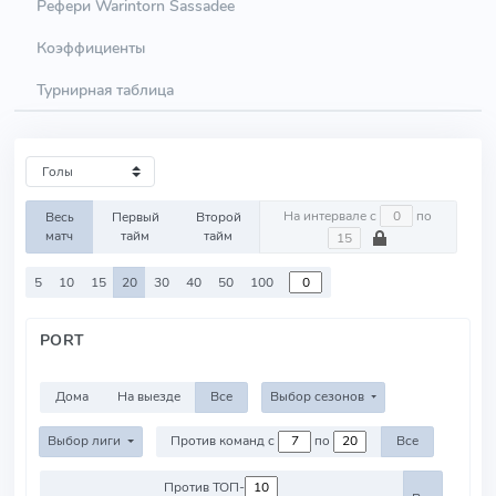
Рефери Warintorn Sassadee
Коэффициенты
Турнирная таблица
На интервале с
по
Весь
Первый
Второй
матч
тайм
тайм
5
10
15
20
30
40
50
100
PORT
Дома
На выезде
Все
Выбор сезонов
Выбор лиги
Против команд с
по
Все
Против ТОП-