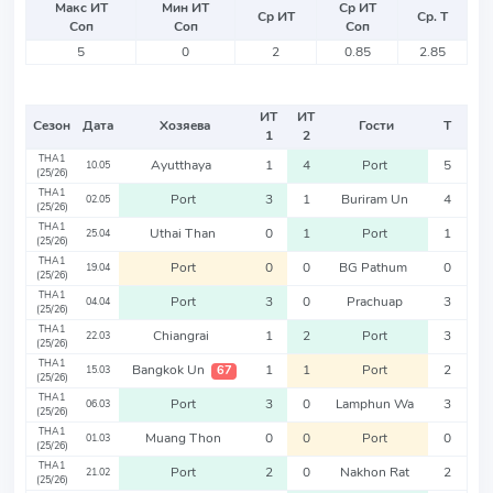
Макс ИТ
Мин ИТ
Ср ИТ
Ср ИТ
Ср. Т
Соп
Соп
Соп
5
0
2
0.85
2.85
ИТ
ИТ
Сезон
Дата
Хозяева
Гости
Т
1
2
THA1
Ayutthaya
1
4
Port
5
10.05
(25/26)
THA1
Port
3
1
Buriram Un
4
02.05
(25/26)
THA1
Uthai Than
0
1
Port
1
25.04
(25/26)
THA1
Port
0
0
BG Pathum
0
19.04
(25/26)
THA1
Port
3
0
Prachuap
3
04.04
(25/26)
THA1
Chiangrai
1
2
Port
3
22.03
(25/26)
THA1
Bangkok Un
1
1
Port
2
67
15.03
(25/26)
THA1
Port
3
0
Lamphun Wa
3
06.03
(25/26)
THA1
Muang Thon
0
0
Port
0
01.03
(25/26)
THA1
Port
2
0
Nakhon Rat
2
21.02
(25/26)