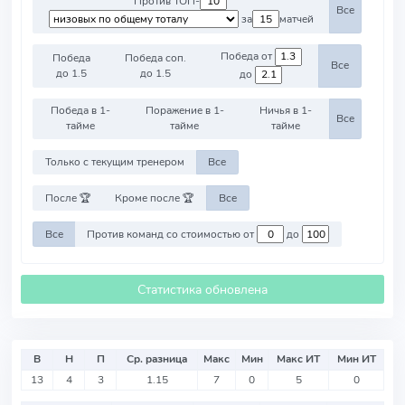
Против ТОП-
Все
за
матчей
Победа от
Победа
Победа соп.
Все
до 1.5
до 1.5
до
Победа в 1-
Поражение в 1-
Ничья в 1-
Все
тайме
тайме
тайме
Только с текущим тренером
Все
После 🏆
Кроме после 🏆
Все
Все
Против команд со стоимостью от
до
Статистика обновлена
В
Н
П
Ср. разница
Макс
Мин
Макс ИТ
Мин ИТ
13
4
3
1.15
7
0
5
0