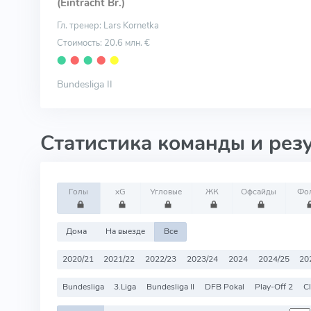
(Eintracht Br.)
Гл. тренер: Lars Kornetka
Стоимость: 20.6 млн. €
⬤
⬤
⬤
⬤
⬤
Bundesliga II
Статистика команды и рез
Голы
xG
Угловые
ЖК
Офсайды
Фо
Дома
На выезде
Все
2020/21
2021/22
2022/23
2023/24
2024
2024/25
20
Bundesliga
3.Liga
Bundesliga II
DFB Pokal
Play-Off 2
Cl