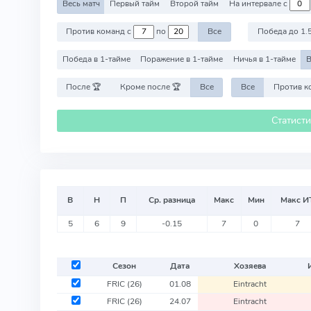
Весь матч
Первый тайм
Второй тайм
На интервале с
Против команд с
по
Все
Победа до 1.
Победа в 1-тайме
Поражение в 1-тайме
Ничья в 1-тайме
В
После 🏆
Кроме после 🏆
Все
Все
Статист
В
Н
П
Ср. разница
Макс
Мин
Макс И
5
6
9
-0.15
7
0
7
Сезон
Дата
Хозяева
FRIC
(26)
01.08
Eintracht
FRIC
(26)
24.07
Eintracht