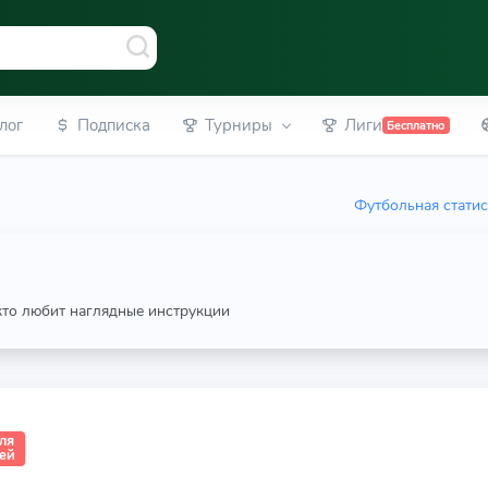
лог
Подписка
Турниры
Лиги
Бесплатно
Футбольная статис
 кто любит наглядные инструкции
ля
лей