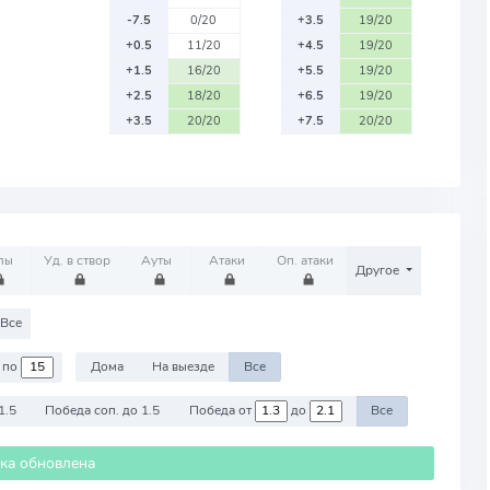
-7.5
0/20
+3.5
19/20
+0.5
11/20
+4.5
19/20
+1.5
16/20
+5.5
19/20
+2.5
18/20
+6.5
19/20
+3.5
20/20
+7.5
20/20
лы
Уд. в створ
Ауты
Атаки
Оп. атаки
Другое
Все
по
Дома
На выезде
Все
1.5
Победа соп. до 1.5
Победа от
до
Все
ика обновлена