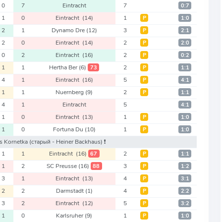
0
7
Eintracht
7
0:7
1
0
Eintracht
(14)
1
Р
1:0
2
1
Dynamo Dre
(12)
3
Р
2:1
2
0
Eintracht
(14)
2
Р
2:0
0
2
Eintracht
(16)
2
Р
0:2
1
1
Hertha Ber
(6)
2
73
Р
1:1
4
1
Eintracht
(16)
5
Р
4:1
1
1
Nuernberg
(9)
2
Р
1:1
4
1
Eintracht
5
4:1
1
0
Eintracht
(13)
1
Р
1:0
1
0
Fortuna Du
(10)
1
Р
1:0
ars Kornetka
(старый - Heiner Backhaus)
❗️
1
1
Eintracht
(16)
2
67
Р
1:1
1
2
SC Preusse
(16)
3
88
Р
1:2
3
1
Eintracht
(13)
4
Р
3:1
2
2
Darmstadt
(1)
4
Р
2:2
3
2
Eintracht
(12)
5
Р
3:2
1
0
Karlsruher
(9)
1
Р
1:0