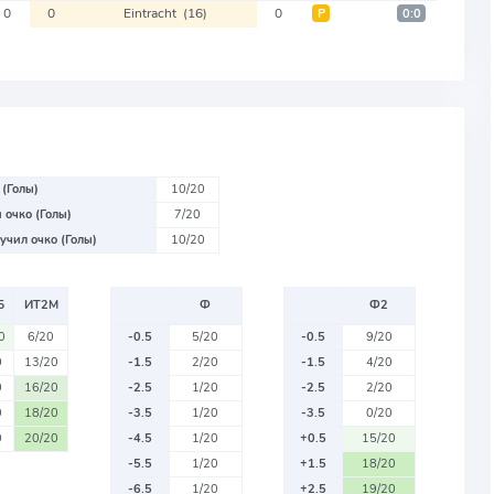
0
0
Eintracht
(16)
0
Р
0:0
 (Голы)
10/20
 очко (Голы)
7/20
учил очко (Голы)
10/20
Б
ИТ2М
Ф
Ф2
0
6/20
-0.5
5/20
-0.5
9/20
0
13/20
-1.5
2/20
-1.5
4/20
0
16/20
-2.5
1/20
-2.5
2/20
0
18/20
-3.5
1/20
-3.5
0/20
0
20/20
-4.5
1/20
+0.5
15/20
-5.5
1/20
+1.5
18/20
-6.5
1/20
+2.5
19/20