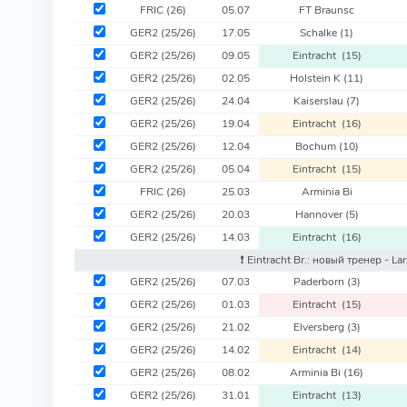
FRIC
(26)
05.07
FT Braunsc
GER2
(25/26)
17.05
Schalke
(1)
GER2
(25/26)
09.05
Eintracht
(15)
GER2
(25/26)
02.05
Holstein K
(11)
GER2
(25/26)
24.04
Kaiserslau
(7)
GER2
(25/26)
19.04
Eintracht
(16)
GER2
(25/26)
12.04
Bochum
(10)
GER2
(25/26)
05.04
Eintracht
(15)
FRIC
(26)
25.03
Arminia Bi
GER2
(25/26)
20.03
Hannover
(5)
GER2
(25/26)
14.03
Eintracht
(16)
❗️ Eintracht Br.: новый тренер - L
GER2
(25/26)
07.03
Paderborn
(3)
GER2
(25/26)
01.03
Eintracht
(15)
GER2
(25/26)
21.02
Elversberg
(3)
GER2
(25/26)
14.02
Eintracht
(14)
GER2
(25/26)
08.02
Arminia Bi
(16)
GER2
(25/26)
31.01
Eintracht
(13)