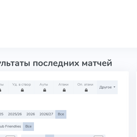
ультаты последних матчей
лы
Уд. в створ
Ауты
Атаки
Оп. атаки
Другое
25
2025/26
2026
2026/27
Все
ub Friendlies
Все