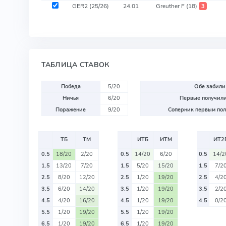
GER2
(25/26)
24.01
Greuther F
(18)
3
ТАБЛИЦА СТАВОК
Победа
5/20
Обе забили
Ничья
6/20
Первые получили
Поражение
9/20
Соперник первым пол
ТБ
ТМ
ИТБ
ИТМ
ИТ2
0.5
18/20
2/20
0.5
14/20
6/20
0.5
14/2
1.5
13/20
7/20
1.5
5/20
15/20
1.5
7/2
2.5
8/20
12/20
2.5
1/20
19/20
2.5
4/2
3.5
6/20
14/20
3.5
1/20
19/20
3.5
2/2
4.5
4/20
16/20
4.5
1/20
19/20
4.5
0/2
5.5
1/20
19/20
5.5
1/20
19/20
6.5
1/20
19/20
6.5
1/20
19/20