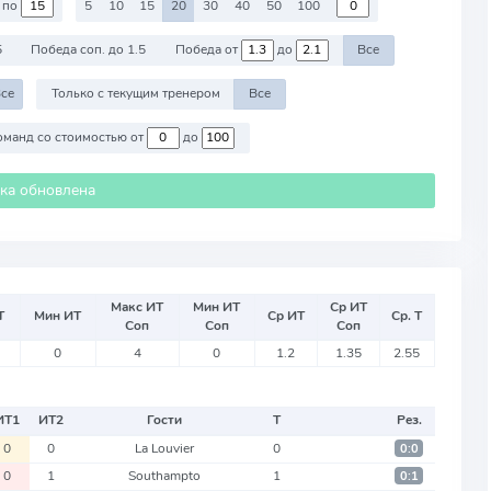
по
5
10
15
20
30
40
50
100
5
Победа соп. до 1.5
Победа от
до
Все
се
Только с текущим тренером
Все
Против команд со стоимостью от
до
ика обновлена
Макс ИТ
Мин ИТ
Ср ИТ
Т
Мин ИТ
Ср ИТ
Ср. Т
Соп
Соп
Соп
0
4
0
1.2
1.35
2.55
ИТ
1
ИТ
2
Гости
Т
Рез.
0
0
La Louvier
0
0:0
0
1
Southampto
1
0:1