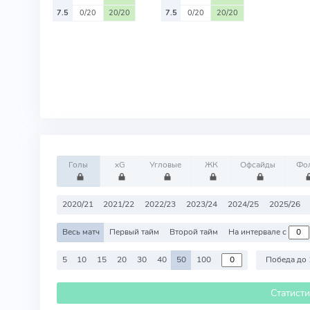
7.5
0/20
20/20
7.5
0/20
20/20
Голы
xG
Угловые
ЖК
Офсайды
Фо
2020/21
2021/22
2022/23
2023/24
2024/25
2025/26
Весь матч
Первый тайм
Второй тайм
На интервале с
5
10
15
20
30
40
50
100
Победа до 
Статист