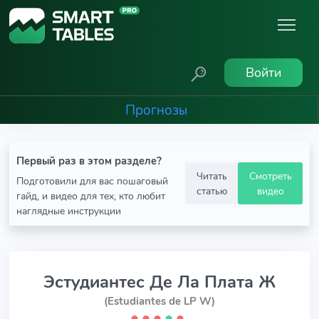
Войти
Прогнозы
Первый раз в этом разделе?
Читать
Смотреть
Подготовили для вас пошаговый
статью
видео
гайд, и видео для тех, кто любит
наглядные инструкции
Эстудиантес Де Ла Плата Ж
(Estudiantes de LP W)
⬤
⬤
⬤
⬤
⬤