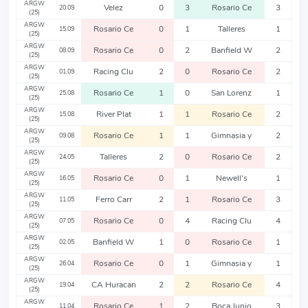
ARGW
Velez
0
3
Rosario Ce
3
20.09
(25)
ARGW
Rosario Ce
0
1
Talleres
1
15.09
(25)
ARGW
Rosario Ce
0
2
Banfield W
2
08.09
(25)
ARGW
Racing Clu
2
0
Rosario Ce
2
01.09
(25)
ARGW
Rosario Ce
1
0
San Lorenz
1
25.08
(25)
ARGW
River Plat
1
1
Rosario Ce
2
15.08
(25)
ARGW
Rosario Ce
1
1
Gimnasia y
2
09.08
(25)
ARGW
Talleres
2
0
Rosario Ce
2
24.05
(25)
ARGW
Rosario Ce
0
1
Newell's
1
16.05
(25)
ARGW
Ferro Carr
2
1
Rosario Ce
3
11.05
(25)
ARGW
Rosario Ce
0
4
Racing Clu
4
07.05
(25)
ARGW
Banfield W
1
0
Rosario Ce
1
02.05
(25)
ARGW
Rosario Ce
0
1
Gimnasia y
1
26.04
(25)
ARGW
CA Huracan
2
2
Rosario Ce
4
19.04
(25)
ARGW
Rosario Ce
1
2
Boca Junio
3
11.04