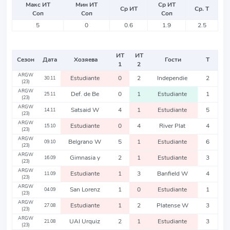
Макс ИТ
Мин ИТ
Ср ИТ
Ср ИТ
Ср. Т
Соп
Соп
Соп
5
0
0.6
1.9
2.5
ИТ
ИТ
Сезон
Дата
Хозяева
Гости
Т
1
2
ARGW
Estudiante
0
2
Independie
2
30.11
(23)
ARGW
Def. de Be
0
1
Estudiante
1
25.11
(23)
ARGW
Satsaid W
4
1
Estudiante
5
14.11
(23)
ARGW
Estudiante
0
4
River Plat
4
15.10
(23)
ARGW
Belgrano W
5
1
Estudiante
6
09.10
(23)
ARGW
Gimnasia y
2
1
Estudiante
3
16.09
(23)
ARGW
Estudiante
1
3
Banfield W
4
11.09
(23)
ARGW
San Lorenz
1
0
Estudiante
1
04.09
(23)
ARGW
Estudiante
1
2
Platense W
3
27.08
(23)
ARGW
UAI Urquiz
2
1
Estudiante
3
21.08
(23)