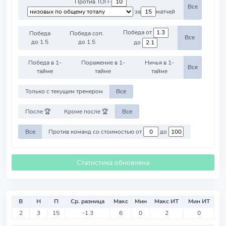
Против ТОП-
Все
за
матчей
Победа от
Победа
Победа соп.
Все
до 1.5
до 1.5
до
Победа в 1-
Поражение в 1-
Ничья в 1-
Все
тайме
тайме
тайме
Только с текущим тренером
Все
После 🏆
Кроме после 🏆
Все
Все
Против команд со стоимостью от
до
Статистика обновлена
В
Н
П
Ср. разница
Макс
Мин
Макс ИТ
Мин ИТ
2
3
15
-1.3
6
0
2
0