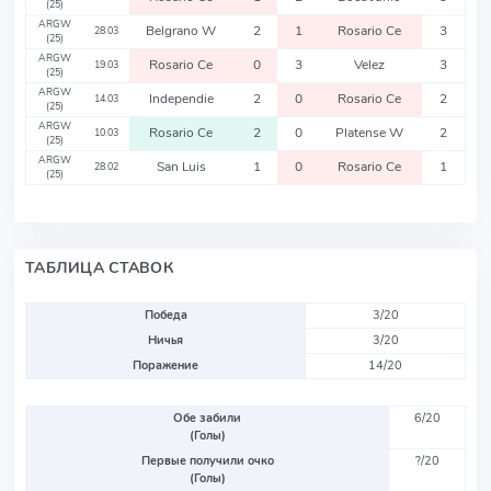
(25)
ARGW
Belgrano W
2
1
Rosario Ce
3
28.03
(25)
ARGW
Rosario Ce
0
3
Velez
3
19.03
(25)
ARGW
Independie
2
0
Rosario Ce
2
14.03
(25)
ARGW
Rosario Ce
2
0
Platense W
2
10.03
(25)
ARGW
San Luis
1
0
Rosario Ce
1
28.02
(25)
ТАБЛИЦА СТАВОК
Победа
3/20
Ничья
3/20
Поражение
14/20
Обе забили
6/20
(Голы)
Первые получили очко
?/20
(Голы)