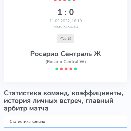
1 : 0
11.09.2022, 16:10
Матч окончен
Тур 19
Росарио Сентраль Ж
(Rosario Central W)
⬤
⬤
⬤
⬤
⬤
Статистика команд, коэффициенты,
история личных встреч, главный
арбитр матча
Статистика команд