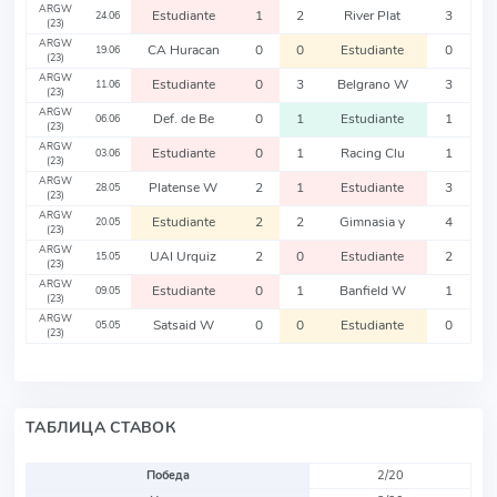
ARGW
Estudiante
1
2
River Plat
3
24.06
(23)
ARGW
CA Huracan
0
0
Estudiante
0
19.06
(23)
ARGW
Estudiante
0
3
Belgrano W
3
11.06
(23)
ARGW
Def. de Be
0
1
Estudiante
1
06.06
(23)
ARGW
Estudiante
0
1
Racing Clu
1
03.06
(23)
ARGW
Platense W
2
1
Estudiante
3
28.05
(23)
ARGW
Estudiante
2
2
Gimnasia y
4
20.05
(23)
ARGW
UAI Urquiz
2
0
Estudiante
2
15.05
(23)
ARGW
Estudiante
0
1
Banfield W
1
09.05
(23)
ARGW
Satsaid W
0
0
Estudiante
0
05.05
(23)
ТАБЛИЦА СТАВОК
Победа
2/20