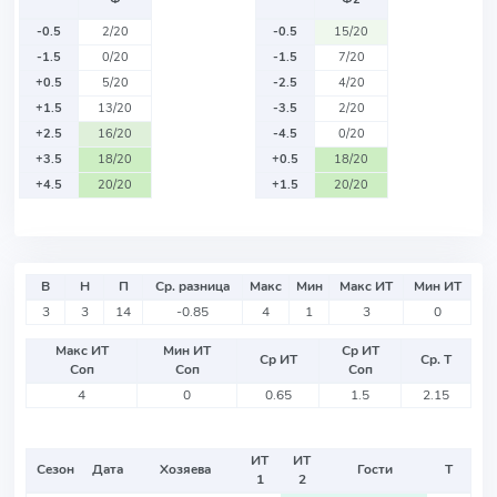
-0.5
2/20
-0.5
15/20
-1.5
0/20
-1.5
7/20
+0.5
5/20
-2.5
4/20
+1.5
13/20
-3.5
2/20
+2.5
16/20
-4.5
0/20
+3.5
18/20
+0.5
18/20
+4.5
20/20
+1.5
20/20
В
Н
П
Ср. разница
Макс
Мин
Макс ИТ
Мин ИТ
3
3
14
-0.85
4
1
3
0
Макс ИТ
Мин ИТ
Ср ИТ
Ср ИТ
Ср. Т
Соп
Соп
Соп
4
0
0.65
1.5
2.15
ИТ
ИТ
Сезон
Дата
Хозяева
Гости
Т
1
2