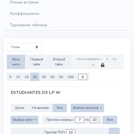
Очные встречи
Коэффициенты
Турнирная таблица
На интервале с
по
Весь
Первый
Второй
матч
тайм
тайм
5
10
15
20
30
40
50
100
ESTUDIANTES DE LP W
Дома
На выезде
Все
Выбор сезонов
Выбор лиги
Против команд с
по
Все
Против ТОП-