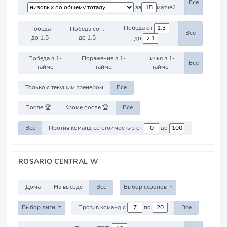
Все
за
матчей
Победа от
Победа
Победа соп.
Все
до 1.5
до 1.5
до
Победа в 1-
Поражение в 1-
Ничья в 1-
Все
тайме
тайме
тайме
Только с текущим тренером
Все
После 🏆
Кроме после 🏆
Все
Все
Против команд со стоимостью от
до
ROSARIO CENTRAL W
Дома
На выезде
Все
Выбор сезонов
Выбор лиги
Против команд с
по
Все