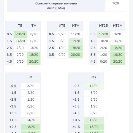
Соперник первым получил
?/20
очко (Голы)
ТБ
ТМ
ИТБ
ИТМ
ИТ2Б
ИТ2М
0.5
20/20
0/20
0.5
9/20
11/20
0.5
17/20
3/20
1.5
14/20
6/20
1.5
3/20
17/20
1.5
10/20
10/20
2.5
7/20
13/20
2.5
1/20
19/20
2.5
2/20
18/20
3.5
2/20
18/20
3.5
0/20
20/20
3.5
1/20
19/20
4.5
0/20
20/20
4.5
0/20
20/20
Ф
Ф2
-0.5
3/20
-0.5
14/20
-1.5
2/20
-1.5
6/20
-2.5
1/20
-2.5
2/20
-3.5
0/20
-3.5
1/20
+0.5
6/20
-4.5
0/20
+1.5
14/20
+0.5
17/20
+2.5
18/20
+1.5
18/20