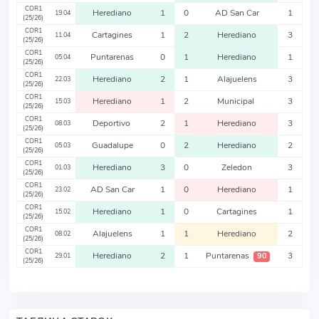
COR1
Herediano
1
0
AD San Car
1
19.04
(25/26)
COR1
Cartagines
1
2
Herediano
3
11.04
(25/26)
COR1
Puntarenas
0
1
Herediano
1
05.04
(25/26)
COR1
Herediano
2
1
Alajuelens
3
22.03
(25/26)
COR1
Herediano
1
2
Municipal
3
15.03
(25/26)
COR1
Deportivo
2
1
Herediano
3
08.03
(25/26)
COR1
Guadalupe
0
2
Herediano
2
05.03
(25/26)
COR1
Herediano
3
0
Zeledon
3
01.03
(25/26)
COR1
AD San Car
1
0
Herediano
1
23.02
(25/26)
COR1
Herediano
1
0
Cartagines
1
15.02
(25/26)
COR1
Alajuelens
1
1
Herediano
2
08.02
(25/26)
COR1
Herediano
2
1
Puntarenas
3
90
29.01
(25/26)