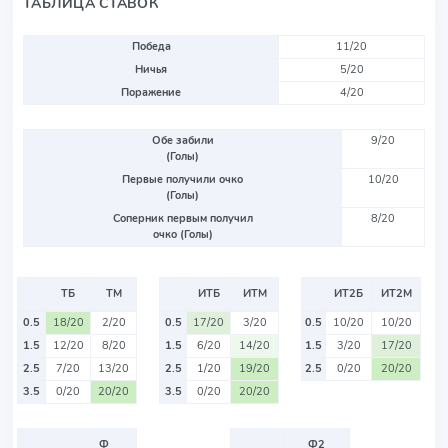
ТАБЛИЦА СТАВОК
Победа
11/20
Ничья
5/20
Поражение
4/20
Обе забили
9/20
(Голы)
Первые получили очко
10/20
(Голы)
Соперник первым получил
8/20
очко (Голы)
ТБ
ТМ
ИТБ
ИТМ
ИТ2Б
ИТ2М
0.5
18/20
2/20
0.5
17/20
3/20
0.5
10/20
10/20
1.5
12/20
8/20
1.5
6/20
14/20
1.5
3/20
17/20
2.5
7/20
13/20
2.5
1/20
19/20
2.5
0/20
20/20
3.5
0/20
20/20
3.5
0/20
20/20
Ф
Ф2