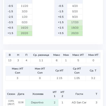
-0.5
11/20
-0.5
4/20
-1.5
3/20
-1.5
0/20
-2.5
1/20
+0.5
9/20
-3.5
0/20
+1.5
17/20
+0.5
16/20
+2.5
19/20
+1.5
20/20
+3.5
20/20
В
Н
П
Ср. разница
Макс
Мин
Макс ИТ
Мин ИТ
13
3
4
1.1
6
1
5
0
Макс ИТ
Мин ИТ
Ср ИТ
Ср ИТ
Ср. Т
Соп
Соп
Соп
3
0
2.15
1.05
3.2
ИТ
ИТ
Сезон
Дата
Хозяева
Гости
Т
1
2
COR1
Deportivo
2
1
AD San Car
3
02.08
(26/27)