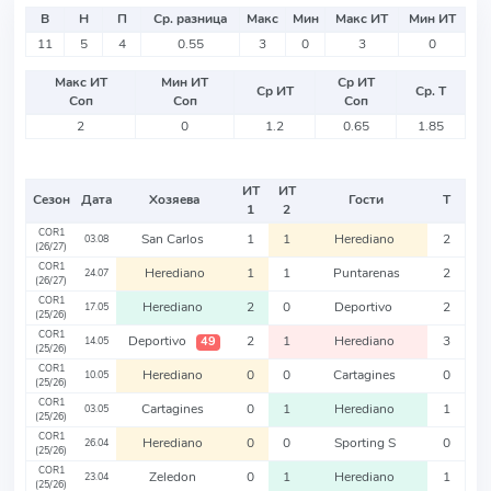
В
Н
П
Ср. разница
Макс
Мин
Макс ИТ
Мин ИТ
11
5
4
0.55
3
0
3
0
Макс ИТ
Мин ИТ
Ср ИТ
Ср ИТ
Ср. Т
Соп
Соп
Соп
2
0
1.2
0.65
1.85
ИТ
ИТ
Сезон
Дата
Хозяева
Гости
Т
1
2
COR1
San Carlos
1
1
Herediano
2
03.08
(26/27)
COR1
Herediano
1
1
Puntarenas
2
24.07
(26/27)
COR1
Herediano
2
0
Deportivo
2
17.05
(25/26)
COR1
Deportivo
2
1
Herediano
3
49
14.05
(25/26)
COR1
Herediano
0
0
Cartagines
0
10.05
(25/26)
COR1
Cartagines
0
1
Herediano
1
03.05
(25/26)
COR1
Herediano
0
0
Sporting S
0
26.04
(25/26)
COR1
Zeledon
0
1
Herediano
1
23.04
(25/26)