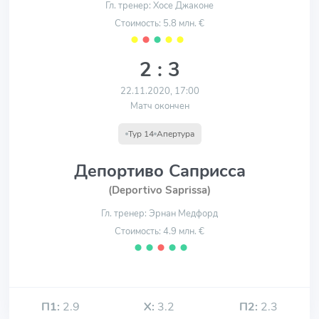
Гл. тренер: Хосе Джаконе
Стоимость: 5.8 млн. €
⬤
⬤
⬤
⬤
⬤
2 : 3
22.11.2020, 17:00
Матч окончен
Тур 14
Апертура
Депортиво Саприсса
(Deportivo Saprissa)
Гл. тренер: Эрнан Медфорд
Стоимость: 4.9 млн. €
⬤
⬤
⬤
⬤
⬤
П1:
2.9
Х:
3.2
П2:
2.3