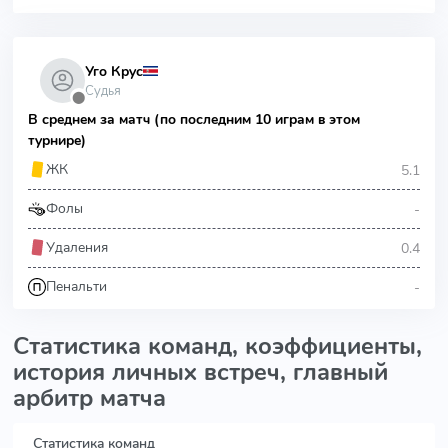
Уго Крус
Судья
⬤
В среднем за матч (по последним 10 играм в этом
турнире)
5.1
ЖК
-
Фолы
0.4
Удаления
-
Пенальти
Статистика команд, коэффициенты,
история личных встреч, главный
арбитр матча
Статистика команд