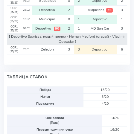
Guadalupe
0
2
Deportivo
2
01.03
(25/26)
COR1
Deportivo
2
1
Alajuelens
3
76
22.02
(25/26)
COR1
Municipal
0
1
Deportivo
1
15.02
(25/26)
COR1
Deportivo
2
1
AD San Car
3
90
08.02
(25/26)
❗️ Deportivo Saprissa: новый тренер - Hernan Medford
(старый - Vladimir
Quesada)
❗️
COR1
Zeledon
3
3
Deportivo
6
29.01
(25/26)
ТАБЛИЦА СТАВОК
Победа
13/20
Ничья
3/20
Поражение
4/20
Обе забили
14/20
(Голы)
Первые получили очко
16/20