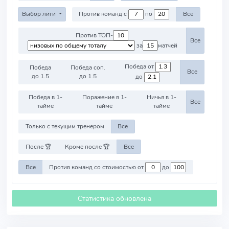
Выбор лиги
Против команд с
по
Все
Против ТОП-
Все
за
матчей
Победа от
Победа
Победа соп.
Все
до 1.5
до 1.5
до
Победа в 1-
Поражение в 1-
Ничья в 1-
Все
тайме
тайме
тайме
Только с текущим тренером
Все
После 🏆
Кроме после 🏆
Все
Все
Против команд со стоимостью от
до
Статистика обновлена