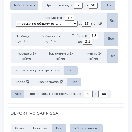
Выбор лиги
Против команд с
по
Все
Против ТОП-
Все
за
матчей
Победа от
Победа
Победа соп.
Все
до 1.5
до 1.5
до
Победа в 1-
Поражение в 1-
Ничья в 1-
Все
тайме
тайме
тайме
Только с текущим тренером
Все
После 🏆
Кроме после 🏆
Все
Все
Против команд со стоимостью от
до
DEPORTIVO SAPRISSA
Дома
На выезде
Все
Выбор сезонов