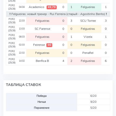
(25/26)
POR2
Academico
0
1
Felgueiras
1
49,79
04.04
(25/26)
❗️ Felgueiras: новый тренер - Rui Ferreira
(старый - Agostinho Bento)
❗️
POR2
Felgueiras
0
3
SCU Torree
3
22.03
(25/26)
POR2
SC Farense
0
0
Felgueiras
0
13.03
(25/26)
POR2
Felgueiras
0
1
Vizela
1
08.03
(25/26)
POR2
Feirense
0
0
Felgueiras
0
90
02.03
(25/26)
POR2
Felgueiras
0
0
Penafiel
0
22.02
(25/26)
POR2
Benfica B
4
2
Felgueiras
6
14.02
(25/26)
ТАБЛИЦА СТАВОК
Победа
6/20
Ничья
9/20
Поражение
5/20