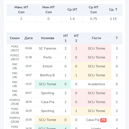
Макс ИТ
Мин ИТ
Ср ИТ
Ср ИТ
Ср. Т
Соп
Соп
Соп
2
0
1.4
0.75
2.15
ИТ
ИТ
Сезон
Дата
Хозяева
Гости
Т
1
2
POR2
SC Farense
2
1
SCU Torree
3
09.08
(26/27)
PORSC
Porto
1
0
SCU Torree
1
01.08
(26/27)
FRIC
Estoril
0
0
SCU Torree
0
25.07
(26)
FRIC
Benfica B
1
1
SCU Torree
2
18.07
(26)
FRIC
SCU Torree
5
0
Academica
5
15.07
(26)
FRIC
Sporting
2
0
SCU Torree
2
09.07
(26)
PORPO1
Casa Pia
2
0
SCU Torree
2
28.05
(25/26)
PORC
Sporting
1
1
SCU Torree
2
24.05
(25/26)
PORPO1
SCU Torree
0
0
Casa Pia
0
76
20.05
(25/26)
POR2
SCU Torree
4
0
Vizela
4
16.05