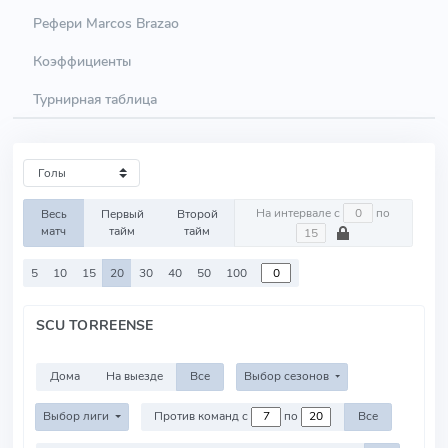
Рефери Marcos Brazao
Коэффициенты
Турнирная таблица
На интервале с
по
Весь
Первый
Второй
матч
тайм
тайм
5
10
15
20
30
40
50
100
SCU TORREENSE
Дома
На выезде
Все
Выбор сезонов
Выбор лиги
Против команд с
по
Все