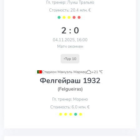
Гл. тренер: Луиш Тральяо
Стоимость: 20.4 млн. €
⬤
⬤
⬤
⬤
⬤
2 : 0
04.11.2025, 16:00
Матч окончен
Тур 10
Стадион Мануэль Маркес
,
+21 ℃
Фелгейраш 1932
(Felgueiras)
Гл. тренер: Морено
Стоимость: 6.0 млн. €
⬤
⬤
⬤
⬤
⬤