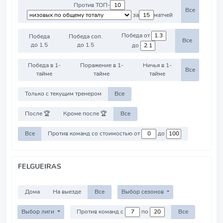
Против ТОП-
Все
за
матчей
Победа от
Победа
Победа соп.
Все
до 1.5
до 1.5
до
Победа в 1-
Поражение в 1-
Ничья в 1-
Все
тайме
тайме
тайме
Только с текущим тренером
Все
После 🏆
Кроме после 🏆
Все
Все
Против команд со стоимостью от
до
FELGUEIRAS
Дома
На выезде
Все
Выбор сезонов
Выбор лиги
Против команд с
по
Все