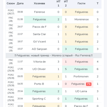
ИТ
ИТ
Сезон
Дата
Хозяева
Гости
Т
1
2
POR2
Feirense
0
0
Felgueiras
0
09.08
(26/27)
FRIC
Felgueiras
2
1
Moreirense
3
01.08
(26)
FRIC
Pacos de F
0
0
Felgueiras
0
29.07
(26)
FRIC
Santa Clar
1
1
Felgueiras
2
22.07
(26)
FRIC
Gil Vicent
1
1
Felgueiras
2
18.07
(26)
FRIC
AD Sanjoan
0
3
Felgueiras
3
15.07
(26)
❗️ Felgueiras: новый тренер - Moreno
(старый - Rui Ferreira)
❗️
FRIC
Vitoria de
3
1
Felgueiras
4
11.07
(26)
POR2
UD Oliveir
1
5
Felgueiras
6
17.05
(25/26)
POR2
Felgueiras
1
1
Portimonen
2
09.05
(25/26)
POR2
Porto B
1
0
Felgueiras
1
71
04.05
(25/26)
POR2
Felgueiras
2
1
UD Leiria
3
25.04
(25/26)
POR2
Sporting C
0
1
Felgueiras
1
20.04
(25/26)
POR2
Felgueiras
0
0
Pacos de F
0
10.04