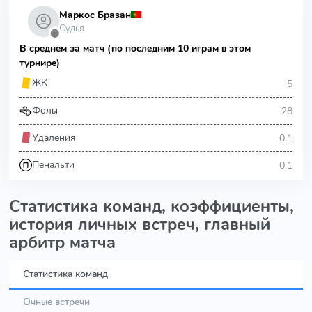
Маркос Бразан
Судья
⬤
В среднем за матч (по последним 10 играм в этом
турнире)
5
ЖК
28
Фолы
0.1
Удаления
0.1
Пенальти
Статистика команд, коэффициенты,
история личных встреч, главный
арбитр матча
Статистика команд
Очные встречи