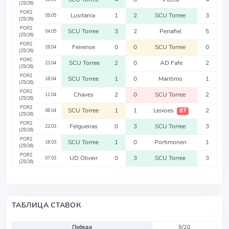
(25/26)
POR2
Lusitania
1
2
SCU Torree
3
09.05
(25/26)
POR2
SCU Torree
3
2
Penafiel
5
04.05
(25/26)
POR2
Feirense
0
0
SCU Torree
0
28.04
(25/26)
PORC
SCU Torree
2
0
AD Fafe
2
23.04
(25/26)
POR2
SCU Torree
1
0
Maritimo
1
18.04
(25/26)
POR2
Chaves
2
0
SCU Torree
2
11.04
(25/26)
POR2
SCU Torree
1
1
Leixoes
2
87
06.04
(25/26)
POR2
Felgueiras
0
3
SCU Torree
3
22.03
(25/26)
POR2
SCU Torree
1
0
Portimonen
1
16.03
(25/26)
POR2
UD Oliveir
0
3
SCU Torree
3
07.03
(25/26)
ТАБЛИЦА СТАВОК
Победа
9/20