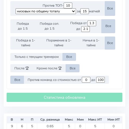
Против ТОП-
Все
за
матчей
Победа от
Победа
Победа соп.
Все
до 1.5
до 1.5
до
Победа в 1-
Поражение в 1-
Ничья в 1-
Все
тайме
тайме
тайме
Только с текущим тренером
Все
После 🏆
Кроме после 🏆
Все
Все
Против команд со стоимостью от
до
Статистика обновлена
В
Н
П
Ср. разница
Макс
Мин
Макс ИТ
Мин ИТ
9
6
5
0.65
5
0
5
0