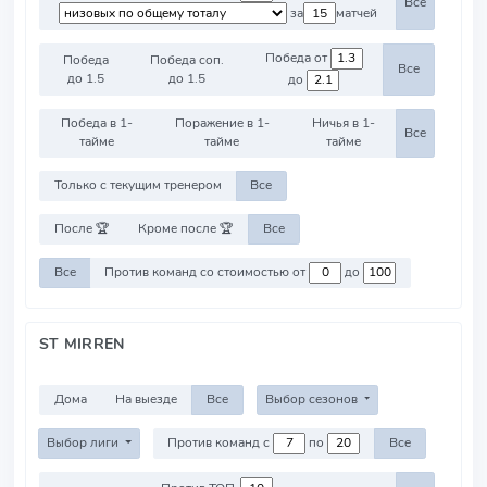
Все
за
матчей
Победа от
Победа
Победа соп.
Все
до 1.5
до 1.5
до
Победа в 1-
Поражение в 1-
Ничья в 1-
Все
тайме
тайме
тайме
Только с текущим тренером
Все
После 🏆
Кроме после 🏆
Все
Все
Против команд со стоимостью от
до
ST MIRREN
Дома
На выезде
Все
Выбор сезонов
Выбор лиги
Против команд с
по
Все