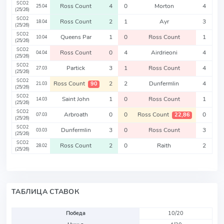
SCO2
Ross Count
4
0
Morton
4
25.04
(25/26)
SCO2
Ross Count
2
1
Ayr
3
18.04
(25/26)
SCO2
Queens Par
1
0
Ross Count
1
10.04
(25/26)
SCO2
Ross Count
0
4
Airdrieoni
4
04.04
(25/26)
SCO2
Partick
3
1
Ross Count
4
27.03
(25/26)
SCO2
Ross Count
2
2
Dunfermlin
4
90
21.03
(25/26)
SCO2
Saint John
1
0
Ross Count
1
14.03
(25/26)
SCO2
Arbroath
0
0
Ross Count
0
22,86
07.03
(25/26)
SCO2
Dunfermlin
3
0
Ross Count
3
03.03
(25/26)
SCO2
Ross Count
2
0
Raith
2
28.02
(25/26)
ТАБЛИЦА СТАВОК
Победа
10/20