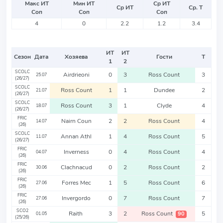
Макс ИТ
Мин ИТ
Ср ИТ
Ср ИТ
Ср. Т
Соп
Соп
Соп
4
0
2.2
1.2
3.4
ИТ
ИТ
Сезон
Дата
Хозяева
Гости
Т
1
2
SCOLC
Airdrieoni
0
3
Ross Count
3
25.07
(26/27)
SCOLC
Ross Count
1
1
Dundee
2
21.07
(26/27)
SCOLC
Ross Count
3
1
Clyde
4
18.07
(26/27)
FRIC
Nairn Coun
2
2
Ross Count
4
14.07
(26)
SCOLC
Annan Athl
1
4
Ross Count
5
11.07
(26/27)
FRIC
Inverness
0
4
Ross Count
4
04.07
(26)
FRIC
Clachnacud
0
2
Ross Count
2
30.06
(26)
FRIC
Forres Mec
1
5
Ross Count
6
27.06
(26)
FRIC
Invergordo
0
7
Ross Count
7
27.06
(26)
SCO2
Raith
3
2
Ross Count
5
90
01.05
(25/26)