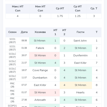
Макс ИТ
Мин ИТ
Ср ИТ
Ср ИТ
Ср. Т
Соп
Соп
Соп
4
0
1.75
1.25
3
ИТ
ИТ
Сезон
Дата
Хозяева
Гости
Т
1
2
SCO1
St Mirren
1
0
Saint John
1
08.08
(26/27)
SCO1
Falkirk
0
2
St Mirren
2
01.08
(26/27)
SCOLC
St Mirren
0
1
Dunfermlin
1
26.07
(26/27)
SCOLC
St Mirren
4
3
East Kilbr
7
21.07
(26/27)
SCOLC
Cove Range
0
4
St Mirren
4
18.07
(26/27)
SCOLC
Dumbarton
0
4
St Mirren
4
11.07
(26/27)
FRIC
East Kilbr
4
4
St Mirren
8
07.07
(26)
FRIC
St Mirren
1
3
Hearts
4
01.07
(26)
FRIC
Arbroath
2
4
St Mirren
6
27.06
(26)
SCOPO1