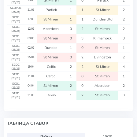
St Mirren
1
0
Partick
1
25.05
(25/26)
SCOPO1
Partick
1
1
St Mirren
2
21.05
(25/26)
SCO1
St Mirren
1
1
Dundee Utd
2
17.05
(25/26)
SCO1
Aberdeen
0
2
St Mirren
2
12.05
(25/26)
SCO1
St Mirren
0
3
Kilmarnock
3
09.05
(25/26)
SCO1
Dundee
1
0
St Mirren
1
02.05
(25/26)
SCO1
St Mirren
0
2
Livingston
2
25.04
(25/26)
SCOC
Celtic
2
2
St Mirren
4
19.04
(25/26)
SCO1
Celtic
1
0
St Mirren
1
11.04
(25/26)
SCO1
St Mirren
2
0
Aberdeen
2
04.04
(25/26)
SCO1
Falkirk
1
2
St Mirren
3
21.03
(25/26)
ТАБЛИЦА СТАВОК
Победа
10/20