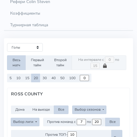
Рефери Colin Steven
Коэффициенты
Турнирная таблица
На интервале с
по
Весь
Первый
Второй
матч
тайм
тайм
5
10
15
20
30
40
50
100
ROSS COUNTY
Дома
На выезде
Все
Выбор сезонов
Выбор лиги
Против команд с
по
Все
Против ТОП-