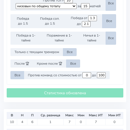
Против ТОП-
Все
за
матчей
Победа от
Победа
Победа соп.
Все
до 1.5
до 1.5
до
Победа в 1-
Поражение в 1-
Ничья в 1-
Все
тайме
тайме
тайме
Только с текущим тренером
Все
После 🏆
Кроме после 🏆
Все
Все
Против команд со стоимостью от
до
Статистика обновлена
В
Н
П
Ср. разница
Макс
Мин
Макс ИТ
Мин ИТ
10
4
6
1
7
0
7
0