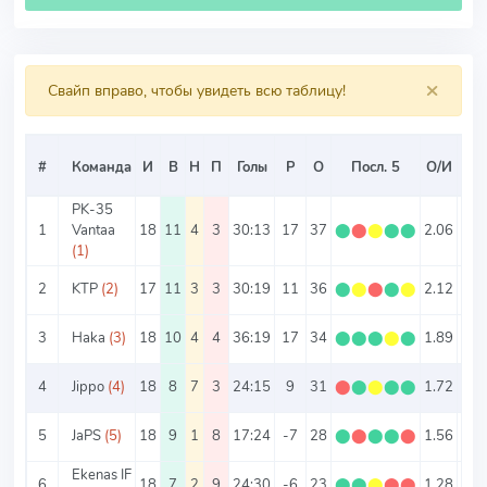
×
Свайп вправо, чтобы увидеть всю таблицу!
Ср
#
Команда
И
В
Н
П
Голы
Р
О
Посл. 5
О/И
Т
PK-35
1
Vantaa
18
11
4
3
30:13
17
37
⬤
⬤
⬤
⬤
⬤
2.06
2.3
(1)
2
KTP
(2)
17
11
3
3
30:19
11
36
⬤
⬤
⬤
⬤
⬤
2.12
2.8
3
Haka
(3)
18
10
4
4
36:19
17
34
⬤
⬤
⬤
⬤
⬤
1.89
3.0
4
Jippo
(4)
18
8
7
3
24:15
9
31
⬤
⬤
⬤
⬤
⬤
1.72
2.1
5
JaPS
(5)
18
9
1
8
17:24
-7
28
⬤
⬤
⬤
⬤
⬤
1.56
2.2
Ekenas IF
6
18
7
2
9
24:30
-6
23
⬤
⬤
⬤
⬤
⬤
1.28
3