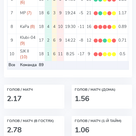
(6)
7
MP
(7)
18
6
3
9
19:24
-5
21
⬤
⬤
⬤
⬤
⬤
1.17
2.3
8
KaPa
(8)
18
4
4
10
19:30
-11
16
⬤
⬤
⬤
⬤
⬤
0.89
2.7
Klubi-04
9
17
2
6
9
14:22
-8
12
⬤
⬤
⬤
⬤
⬤
0.71
2.1
(9)
SJK II
10
18
1
6
11
8:25
-17
9
⬤
⬤
⬤
⬤
⬤
0.5
1.8
(10)
Все
Команда
89
2.4
ГОЛОВ / МАТЧ
ГОЛОВ / МАТЧ (ДОМА)
2.17
1.56
ГОЛОВ / МАТЧ (В ГОСТЯХ)
ГОЛОВ / МАТЧ (1-Й ТАЙМ)
2.78
1.06