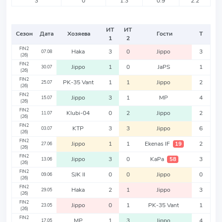
3
0
1.3
0.9
2.2
ИТ
ИТ
Сезон
Дата
Хозяева
Гости
Т
1
2
FIN2
Haka
3
0
Jippo
3
07.08
(26)
FIN2
Jippo
1
0
JaPS
1
30.07
(26)
FIN2
PK-35 Vant
1
1
Jippo
2
25.07
(26)
FIN2
Jippo
3
1
MP
4
15.07
(26)
FIN2
Klubi-04
0
2
Jippo
2
11.07
(26)
FIN2
KTP
3
3
Jippo
6
03.07
(26)
FIN2
Jippo
1
1
Ekenas IF
2
19
27.06
(26)
FIN2
Jippo
3
0
KaPa
3
58
13.06
(26)
FIN2
SJK II
0
0
Jippo
0
09.06
(26)
FIN2
Haka
2
1
Jippo
3
29.05
(26)
FIN2
Jippo
0
1
PK-35 Vant
1
23.05
(26)
FIN2
MP
1
3
Jippo
4
17.05