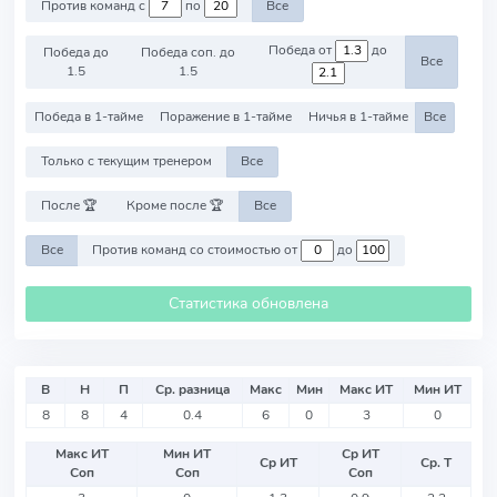
Против команд с
по
Все
Победа от
до
Победа до
Победа соп. до
Все
1.5
1.5
Победа в 1-тайме
Поражение в 1-тайме
Ничья в 1-тайме
Все
Только с текущим тренером
Все
После 🏆
Кроме после 🏆
Все
Все
Против команд со стоимостью от
до
Статистика обновлена
В
Н
П
Ср. разница
Макс
Мин
Макс ИТ
Мин ИТ
8
8
4
0.4
6
0
3
0
Макс ИТ
Мин ИТ
Ср ИТ
Ср ИТ
Ср. Т
Соп
Соп
Соп