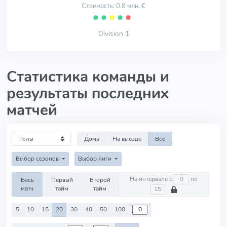
Стоимость: 0.8 млн. €
⬤
⬤
⬤
⬤
⬤
Division 1
Статистика команды и
результаты последних
матчей
Дома
На выезде
Все
Выбор сезонов
Выбор лиги
На интервале с
по
Весь
Первый
Второй
матч
тайм
тайм
5
10
15
20
30
40
50
100