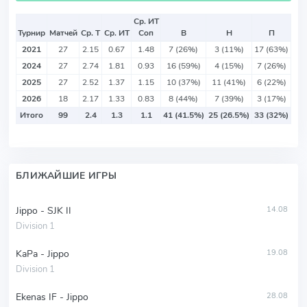
Ср. ИТ
Турнир
Матчей
Ср. Т
Ср. ИТ
Соп
В
Н
П
2021
27
2.15
0.67
1.48
7 (26%)
3 (11%)
17 (63%)
2024
27
2.74
1.81
0.93
16 (59%)
4 (15%)
7 (26%)
2025
27
2.52
1.37
1.15
10 (37%)
11 (41%)
6 (22%)
2026
18
2.17
1.33
0.83
8 (44%)
7 (39%)
3 (17%)
Итого
99
2.4
1.3
1.1
41 (41.5%)
25 (26.5%)
33 (32%)
БЛИЖАЙШИЕ ИГРЫ
Jippo - SJK II
14.08
Division 1
KaPa - Jippo
19.08
Division 1
Ekenas IF - Jippo
28.08