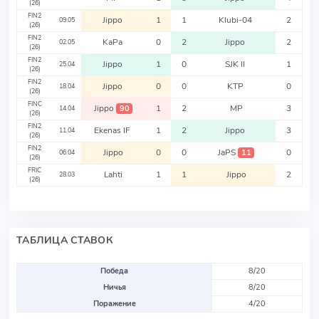
(26)
FIN2
Jippo
1
1
Klubi-04
2
09.05
(26)
FIN2
KaPa
0
2
Jippo
2
02.05
(26)
FIN2
Jippo
1
0
SJK II
1
25.04
(26)
FIN2
Jippo
0
0
KTP
0
18.04
(26)
FINC
Jippo
1
2
MP
3
90
14.04
(26)
FIN2
Ekenas IF
1
2
Jippo
3
11.04
(26)
FIN2
Jippo
0
0
JaPS
0
11
06.04
(26)
FRIC
Lahti
1
1
Jippo
2
28.03
(26)
ТАБЛИЦА СТАВОК
Победа
8/20
Ничья
8/20
Поражение
4/20