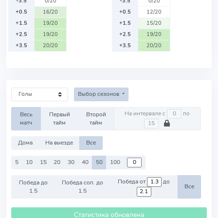
-3.5
0/20
-3.5
0/20
+0.5
16/20
+0.5
12/20
+1.5
19/20
+1.5
15/20
+2.5
19/20
+2.5
19/20
+3.5
20/20
+3.5
20/20
Выбор сезонов
На интервале с
по
Весь
Первый
Второй
матч
тайм
тайм
Дома
На выезде
Все
5
10
15
20
30
40
50
100
Победа от
до
Победа до
Победа соп. до
Все
1.5
1.5
Статистика обновлена