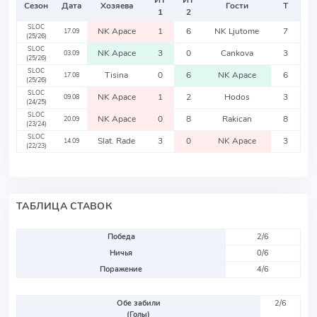
ИТ
ИТ
Сезон
Дата
Хозяева
Гости
Т
1
2
SLOC
NK Apace
1
6
NK Ljutome
7
17.09
(25/26)
SLOC
NK Apace
3
0
Cankova
3
03.09
(25/26)
SLOC
Tisina
0
6
NK Apace
6
17.08
(25/26)
SLOC
NK Apace
1
2
Hodos
3
09.08
(24/25)
SLOC
NK Apace
0
8
Rakican
8
20.09
(23/24)
SLOC
Slat. Rade
3
0
NK Apace
3
14.09
(22/23)
ТАБЛИЦА СТАВОК
Победа
2/6
Ничья
0/6
Поражение
4/6
Обе забили
2/6
(Голы)