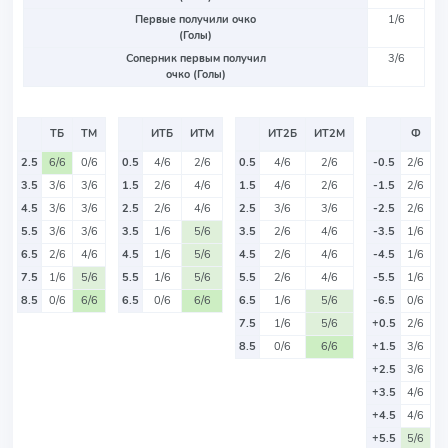
Первые получили очко
1/6
(Голы)
Соперник первым получил
3/6
очко (Голы)
ТБ
ТМ
ИТБ
ИТМ
ИТ2Б
ИТ2М
Ф
2.5
6/6
0/6
0.5
4/6
2/6
0.5
4/6
2/6
-0.5
2/6
3.5
3/6
3/6
1.5
2/6
4/6
1.5
4/6
2/6
-1.5
2/6
4.5
3/6
3/6
2.5
2/6
4/6
2.5
3/6
3/6
-2.5
2/6
5.5
3/6
3/6
3.5
1/6
5/6
3.5
2/6
4/6
-3.5
1/6
6.5
2/6
4/6
4.5
1/6
5/6
4.5
2/6
4/6
-4.5
1/6
7.5
1/6
5/6
5.5
1/6
5/6
5.5
2/6
4/6
-5.5
1/6
8.5
0/6
6/6
6.5
0/6
6/6
6.5
1/6
5/6
-6.5
0/6
7.5
1/6
5/6
+0.5
2/6
8.5
0/6
6/6
+1.5
3/6
+2.5
3/6
+3.5
4/6
+4.5
4/6
+5.5
5/6