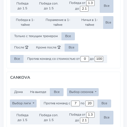
Победа от
Победа
Победа соп.
Все
до 1.5
до 1.5
до
Победа в 1-
Поражение в 1-
Ничья в 1-
Все
тайме
тайме
тайме
Только с текущим тренером
Все
После 🏆
Кроме после 🏆
Все
Все
Против команд со стоимостью от
до
CANKOVA
Дома
На выезде
Все
Выбор сезонов
Выбор лиги
Против команд с
по
Все
Победа от
Победа
Победа соп.
Все
до 1.5
до 1.5
до