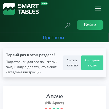
Войти
Прогнозы
Первый раз в этом разделе?
Читать
Смотреть
Подготовили для вас пошаговый
статью
видео
гайд, и видео для тех, кто любит
наглядные инструкции
Апаче
(NK Apace)
⬤
⬤
⬤
⬤
⬤