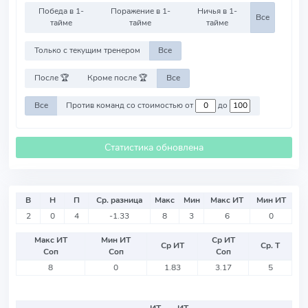
Победа в 1-
Поражение в 1-
Ничья в 1-
Все
тайме
тайме
тайме
Только с текущим тренером
Все
После 🏆
Кроме после 🏆
Все
Все
Против команд со стоимостью от
до
Статистика обновлена
В
Н
П
Ср. разница
Макс
Мин
Макс ИТ
Мин ИТ
2
0
4
-1.33
8
3
6
0
Макс ИТ
Мин ИТ
Ср ИТ
Ср ИТ
Ср. Т
Соп
Соп
Соп
8
0
1.83
3.17
5