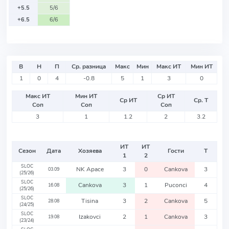
+5.5
5/6
+6.5
6/6
В
Н
П
Ср. разница
Макс
Мин
Макс ИТ
Мин ИТ
1
0
4
-0.8
5
1
3
0
Макс ИТ
Мин ИТ
Ср ИТ
Ср ИТ
Ср. Т
Соп
Соп
Соп
3
1
1.2
2
3.2
ИТ
ИТ
Сезон
Дата
Хозяева
Гости
Т
1
2
SLOC
NK Apace
3
0
Cankova
3
03.09
(25/26)
SLOC
Cankova
3
1
Puconci
4
16.08
(25/26)
SLOC
Tisina
3
2
Cankova
5
28.08
(24/25)
SLOC
Izakovci
2
1
Cankova
3
19.08
(23/24)