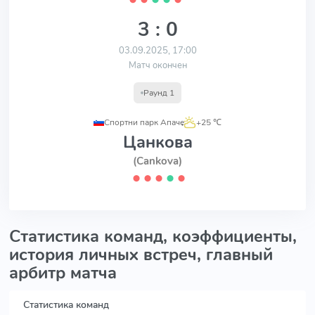
3 : 0
03.09.2025, 17:00
Матч окончен
Раунд 1
Спортни парк Апаче
,
+25 ℃
Цанкова
(Cankova)
⬤
⬤
⬤
⬤
⬤
Статистика команд, коэффициенты,
история личных встреч, главный
арбитр матча
Статистика команд