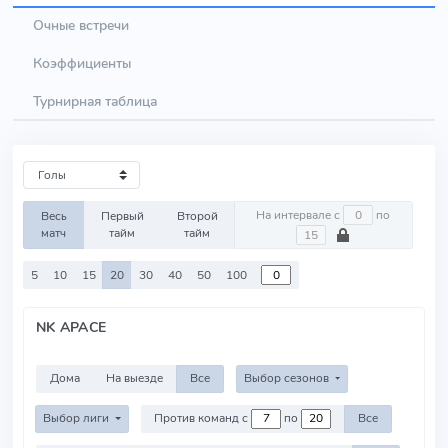
Очные встречи
Коэффициенты
Турнирная таблица
На интервале с
по
Весь
Первый
Второй
матч
тайм
тайм
5
10
15
20
30
40
50
100
NK APACE
Дома
На выезде
Все
Выбор сезонов
Выбор лиги
Против команд с
по
Все