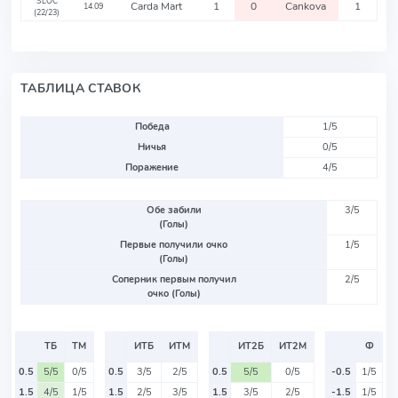
SLOC
Carda Mart
1
0
Cankova
1
14.09
(22/23)
ТАБЛИЦА СТАВОК
Победа
1/5
Ничья
0/5
Поражение
4/5
Обе забили
3/5
(Голы)
Первые получили очко
1/5
(Голы)
Соперник первым получил
2/5
очко (Голы)
ТБ
ТМ
ИТБ
ИТМ
ИТ2Б
ИТ2М
Ф
0.5
5/5
0/5
0.5
3/5
2/5
0.5
5/5
0/5
-0.5
1/5
1.5
4/5
1/5
1.5
2/5
3/5
1.5
3/5
2/5
-1.5
1/5