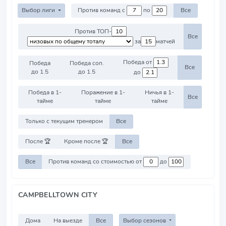
Выбор лиги
Против команд с
по
Все
Против ТОП-
Все
за
матчей
Победа от
Победа
Победа соп.
Все
до 1.5
до 1.5
до
Победа в 1-
Поражение в 1-
Ничья в 1-
Все
тайме
тайме
тайме
Только с текущим тренером
Все
После 🏆
Кроме после 🏆
Все
Все
Против команд со стоимостью от
до
CAMPBELLTOWN CITY
Дома
На выезде
Все
Выбор сезонов