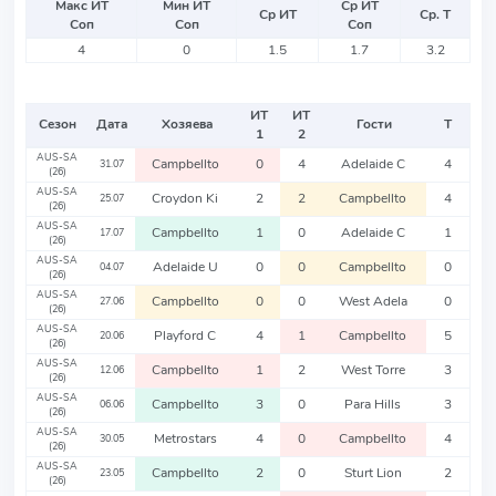
Макс ИТ
Мин ИТ
Ср ИТ
Ср ИТ
Ср. Т
Соп
Соп
Соп
4
0
1.5
1.7
3.2
ИТ
ИТ
Сезон
Дата
Хозяева
Гости
Т
1
2
AUS-SA
Campbellto
0
4
Adelaide C
4
31.07
(26)
AUS-SA
Croydon Ki
2
2
Campbellto
4
25.07
(26)
AUS-SA
Campbellto
1
0
Adelaide C
1
17.07
(26)
AUS-SA
Adelaide U
0
0
Campbellto
0
04.07
(26)
AUS-SA
Campbellto
0
0
West Adela
0
27.06
(26)
AUS-SA
Playford C
4
1
Campbellto
5
20.06
(26)
AUS-SA
Campbellto
1
2
West Torre
3
12.06
(26)
AUS-SA
Campbellto
3
0
Para Hills
3
06.06
(26)
AUS-SA
Metrostars
4
0
Campbellto
4
30.05
(26)
AUS-SA
Campbellto
2
0
Sturt Lion
2
23.05
(26)