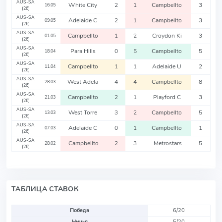
AUS-SA
White City
2
1
Campbellto
3
16.05
(26)
AUS-SA
Adelaide C
2
1
Campbellto
3
09.05
(26)
AUS-SA
Campbellto
1
2
Croydon Ki
3
01.05
(26)
AUS-SA
Para Hills
0
5
Campbellto
5
18.04
(26)
AUS-SA
Campbellto
1
1
Adelaide U
2
11.04
(26)
AUS-SA
West Adela
4
4
Campbellto
8
28.03
(26)
AUS-SA
Campbellto
2
1
Playford C
3
21.03
(26)
AUS-SA
West Torre
3
2
Campbellto
5
13.03
(26)
AUS-SA
Adelaide C
0
1
Campbellto
1
07.03
(26)
AUS-SA
Campbellto
2
3
Metrostars
5
28.02
(26)
ТАБЛИЦА СТАВОК
Победа
6/20
Ничья
5/20