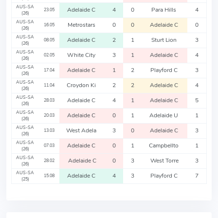
AUS-SA
Adelaide C
4
0
Para Hills
4
23.05
(26)
AUS-SA
Metrostars
0
0
Adelaide C
0
16.05
(26)
AUS-SA
Adelaide C
2
1
Sturt Lion
3
08.05
(26)
AUS-SA
White City
3
1
Adelaide C
4
02.05
(26)
AUS-SA
Adelaide C
1
2
Playford C
3
17.04
(26)
AUS-SA
Croydon Ki
2
2
Adelaide C
4
11.04
(26)
AUS-SA
Adelaide C
4
1
Adelaide C
5
28.03
(26)
AUS-SA
Adelaide C
0
1
Adelaide U
1
20.03
(26)
AUS-SA
West Adela
3
0
Adelaide C
3
13.03
(26)
AUS-SA
Adelaide C
0
1
Campbellto
1
07.03
(26)
AUS-SA
Adelaide C
0
3
West Torre
3
28.02
(26)
AUS-SA
Adelaide C
4
3
Playford C
7
15.08
(25)