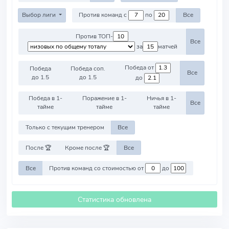
Выбор лиги
Против команд с
по
Все
Против ТОП-
Все
за
матчей
Победа от
Победа
Победа соп.
Все
до 1.5
до 1.5
до
Победа в 1-
Поражение в 1-
Ничья в 1-
Все
тайме
тайме
тайме
Только с текущим тренером
Все
После 🏆
Кроме после 🏆
Все
Все
Против команд со стоимостью от
до
Статистика обновлена