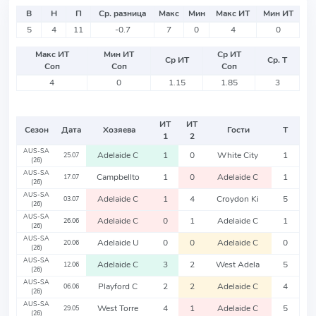
В
Н
П
Ср. разница
Макс
Мин
Макс ИТ
Мин ИТ
5
4
11
-0.7
7
0
4
0
Макс ИТ
Мин ИТ
Ср ИТ
Ср ИТ
Ср. Т
Соп
Соп
Соп
4
0
1.15
1.85
3
ИТ
ИТ
Сезон
Дата
Хозяева
Гости
Т
1
2
AUS-SA
Adelaide C
1
0
White City
1
25.07
(26)
AUS-SA
Campbellto
1
0
Adelaide C
1
17.07
(26)
AUS-SA
Adelaide C
1
4
Croydon Ki
5
03.07
(26)
AUS-SA
Adelaide C
0
1
Adelaide C
1
26.06
(26)
AUS-SA
Adelaide U
0
0
Adelaide C
0
20.06
(26)
AUS-SA
Adelaide C
3
2
West Adela
5
12.06
(26)
AUS-SA
Playford C
2
2
Adelaide C
4
06.06
(26)
AUS-SA
West Torre
4
1
Adelaide C
5
29.05
(26)