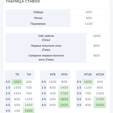
ТАБЛИЦА СТАВОК
Победа
5/20
Ничья
4/20
Поражение
11/20
Обе забили
10/20
(Голы)
Первые получили очко
8/20
(Голы)
Соперник первым получил
9/20
очко (Голы)
ТБ
ТМ
ИТБ
ИТМ
ИТ2Б
ИТ2М
0.5
18/20
2/20
0.5
12/20
8/20
0.5
16/20
4/20
1.5
13/20
7/20
1.5
6/20
14/20
1.5
11/20
9/20
2.5
13/20
7/20
2.5
3/20
17/20
2.5
7/20
13/20
3.5
9/20
11/20
3.5
2/20
18/20
3.5
3/20
17/20
4.5
5/20
15/20
4.5
0/20
20/20
4.5
0/20
20/20
5.5
1/20
19/20