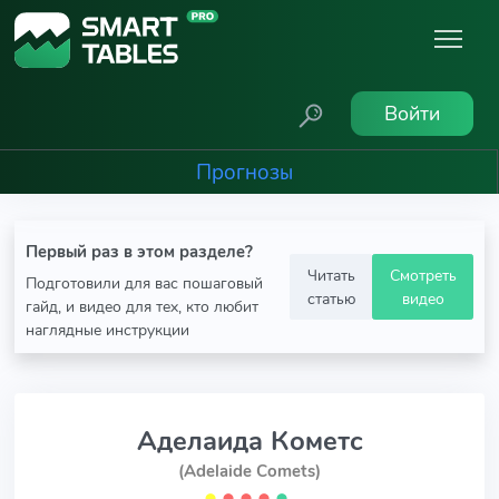
Войти
Прогнозы
Первый раз в этом разделе?
Читать
Смотреть
Подготовили для вас пошаговый
статью
видео
гайд, и видео для тех, кто любит
наглядные инструкции
Аделаида Кометс
(Adelaide Comets)
⬤
⬤
⬤
⬤
⬤