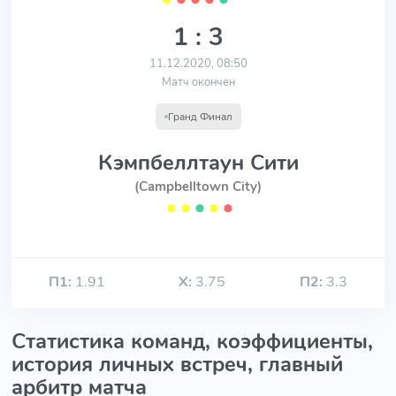
1 : 3
11.12.2020, 08:50
Матч окончен
Гранд Финал
Кэмпбеллтаун Сити
(Campbelltown City)
⬤
⬤
⬤
⬤
⬤
П1:
1.91
Х:
3.75
П2:
3.3
Статистика команд, коэффициенты,
история личных встреч, главный
арбитр матча