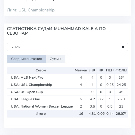
Лига: USL Championship
СТАТИСТИКА СУДЬИ MUHAMMAD KALEIA ПО
СЕЗОНАМ
Средние значения
Суммы
Сезон
Матчей
ЖК
КК
ПЕН
ФОЛЫ
USA: MLS Next Pro
4
4
0
0
26
*
USA: USL Championship
4
4
0
0.25
24.25
USA: US Open Cup
1
9
0
0
45
USA: League One
5
4.2
0.2
1
25.8
USA: National Women Soccer League
2
3.5
0
0.5
21
Итого
16
4.31
0.06
0.44
26.07
*