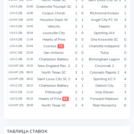
Greenville Triumph SC
1
2
Alta
3
USA3 (26)
20.06
Corpus Christi
1
0
Richmond Kickers
1
USA3 (26)
14.06
Houston Dash W
2
1
Angel City FC W
3
USAW (26)
24.05
Velocity
2
1
Naples
3
USA3 (26)
10.05
Louisville City
1
0
Sporting JAX
1
USA2 (26)
18.04
Hearts of Pine
0
0
One Knoxville SC
0
USA3 (26)
11.04
Cosmos
3
2
Charlotte Independ.
5
75
USA3 (26)
03.04
San Antonio
0
0
Tulsa
0
USAC (26)
02.04
Charleston Battery
3
2
Birmingham Legion
5
USA2 (26)
21.03
New England Rev. 2
2
1
Cincinnati 2
3
USANP (26)
15.03
North Texas SC
3
1
Colorado Rapids 2
4
USANP (26)
08.03
Saint Louis City SC 2
4
0
Sporting KC II
4
USANP (26)
28.02
Charleston Battery
1
1
Detroit City
2
USA2 (25)
18.10
Pittsburgh
2
1
Indy Eleven
3
USA2 (25)
11.10
Hearts of Pine
1
3
Forward Madison
4
82
USA3 (25)
04.10
North Texas SC
2
4
Real Monarchs
6
USANP (25)
28.09
ТАБЛИЦА СТАВОК