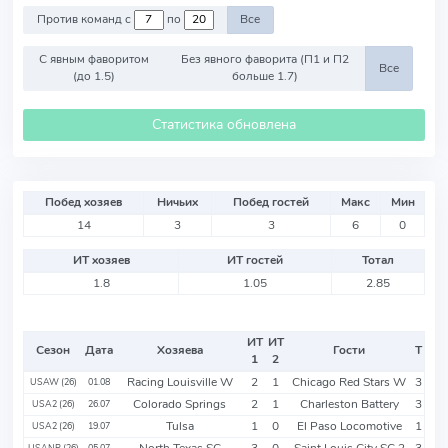
Против команд с
по
Все
С явным фаворитом
Без явного фаворита (П1 и П2
Все
(до 1.5)
больше 1.7)
Статистика обновлена
Побед хозяев
Ничьих
Побед гостей
Макс
Мин
14
3
3
6
0
ИТ хозяев
ИТ гостей
Тотал
1.8
1.05
2.85
ИТ
ИТ
Сезон
Дата
Хозяева
Гости
Т
1
2
Racing Louisville W
2
1
Chicago Red Stars W
3
USAW (26)
01.08
Colorado Springs
2
1
Charleston Battery
3
USA2 (26)
26.07
Tulsa
1
0
El Paso Locomotive
1
USA2 (26)
19.07
North Texas SC
3
0
Saint Louis City SC 2
3
USANP (26)
05.07