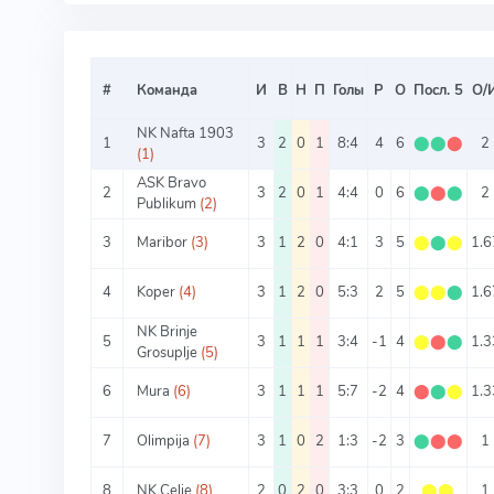
#
Команда
И
В
Н
П
Голы
Р
О
Посл. 5
О/
NK Nafta 1903
1
3
2
0
1
8:4
4
6
⬤
⬤
⬤
2
(1)
ASK Bravo
2
3
2
0
1
4:4
0
6
⬤
⬤
⬤
2
Publikum
(2)
3
Maribor
(3)
3
1
2
0
4:1
3
5
⬤
⬤
⬤
1.6
4
Koper
(4)
3
1
2
0
5:3
2
5
⬤
⬤
⬤
1.6
NK Brinje
5
3
1
1
1
3:4
-1
4
⬤
⬤
⬤
1.3
Grosuplje
(5)
6
Mura
(6)
3
1
1
1
5:7
-2
4
⬤
⬤
⬤
1.3
7
Olimpija
(7)
3
1
0
2
1:3
-2
3
⬤
⬤
⬤
1
8
NK Celje
(8)
2
0
2
0
3:3
0
2
⬤
⬤
1