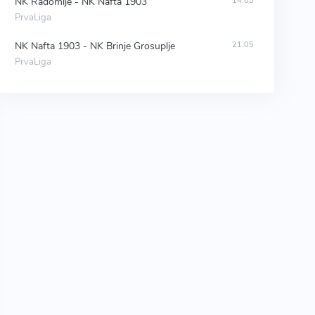
NK Radomlje - NK Nafta 1903
14.05
PrvaLiga
NK Nafta 1903 - NK Brinje Grosuplje
21.05
PrvaLiga