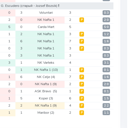
- G. Escudero
(старый - Jozsef Bozsik)
❗️
0
3
Voluntari
3
0:3
2
0
NK Nafta 1
2
Р
2:0
5
0
Carda Mart
5
5:0
1
2
NK Nafta 1
3
Р
1:2
1
6
NK Nafta 1
7
Р
1:6
0
3
NK Nafta 1
3
Р
0:3
0
3
NK Nafta 1
3
0:3
3
1
NK Varteks
4
3:1
0
1
NK Nafta 1
(10)
1
Р
0:1
1
6
NK Celje
(4)
7
Р
1:6
2
0
NK Nafta 1
(9)
2
Р
2:0
0
1
ASK Bravo
(5)
1
Р
0:1
1
5
Koper
(3)
6
Р
1:5
2
2
NK Nafta 1
(9)
4
Р
2:2
1
1
Maribor
(2)
2
Р
1:1