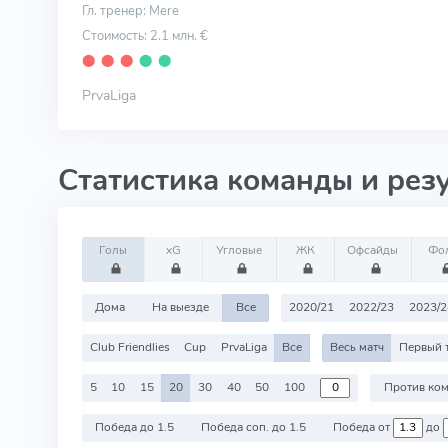
Гл. тренер: Mere
Стоимость: 2.1 млн. €
⬤
⬤
⬤
⬤
⬤
PrvaLiga
Статистика команды и рез
Голы
xG
Угловые
ЖК
Офсайды
Фо
Дома
На выезде
Все
2020/21
2022/23
2023/2
Club Friendlies
Cup
PrvaLiga
Все
Весь матч
Первый 
5
10
15
20
30
40
50
100
Победа до 1.5
Победа соп. до 1.5
Победа от
до