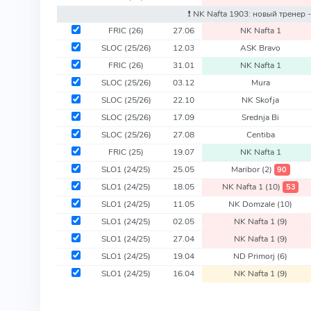
❗️ NK Nafta 1903: новый тренер 
FRIC
(26)
27.06
NK Nafta 1
SLOC
(25/26)
12.03
ASK Bravo
FRIC
(26)
31.01
NK Nafta 1
SLOC
(25/26)
03.12
Mura
SLOC
(25/26)
22.10
NK Skofja
SLOC
(25/26)
17.09
Srednja Bi
SLOC
(25/26)
27.08
Centiba
FRIC
(25)
19.07
NK Nafta 1
SLO1
(24/25)
25.05
Maribor
(2)
90
SLO1
(24/25)
18.05
NK Nafta 1
(10)
53
SLO1
(24/25)
11.05
NK Domzale
(10)
SLO1
(24/25)
02.05
NK Nafta 1
(9)
SLO1
(24/25)
27.04
NK Nafta 1
(9)
SLO1
(24/25)
19.04
ND Primorj
(6)
SLO1
(24/25)
16.04
NK Nafta 1
(9)