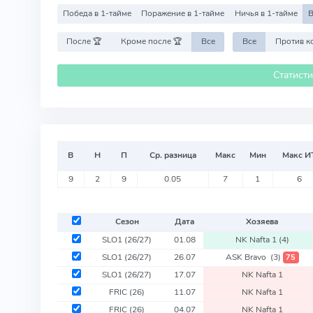
Победа в 1-тайме
Поражение в 1-тайме
Ничья в 1-тайме
В
После 🏆
Кроме после 🏆
Все
Все
Статист
В
Н
П
Ср. разница
Макс
Мин
Макс И
9
2
9
0.05
7
1
6
Сезон
Дата
Хозяева
SLO1
(26/27)
01.08
NK Nafta 1
(4)
SLO1
(26/27)
26.07
ASK Bravo
(3)
75
SLO1
(26/27)
17.07
NK Nafta 1
FRIC
(26)
11.07
NK Nafta 1
FRIC
(26)
04.07
NK Nafta 1