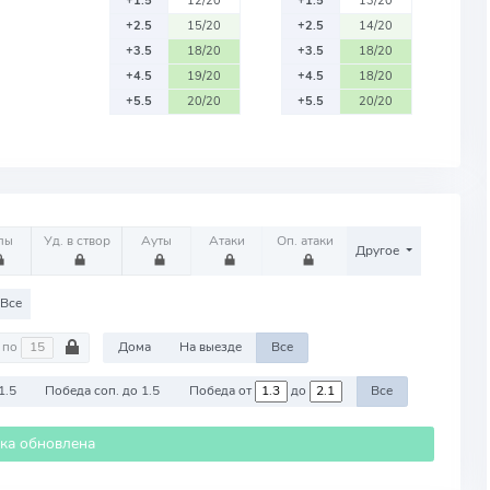
+1.5
12/20
+1.5
13/20
+2.5
15/20
+2.5
14/20
+3.5
18/20
+3.5
18/20
+4.5
19/20
+4.5
18/20
+5.5
20/20
+5.5
20/20
лы
Уд. в створ
Ауты
Атаки
Оп. атаки
Другое
Все
по
Дома
На выезде
Все
1.5
Победа соп. до 1.5
Победа от
до
Все
ика обновлена