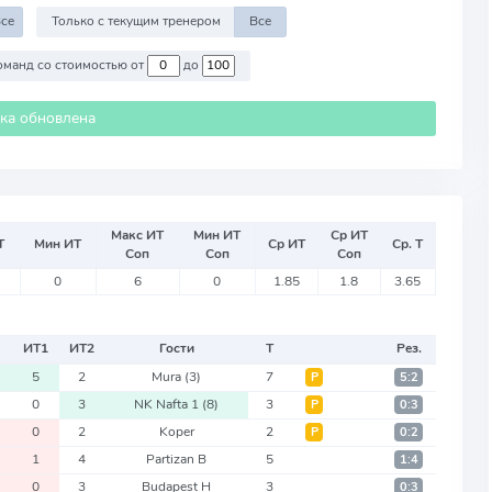
се
Только с текущим тренером
Все
Против команд со стоимостью от
до
ика обновлена
Макс ИТ
Мин ИТ
Ср ИТ
Т
Мин ИТ
Ср ИТ
Ср. Т
Соп
Соп
Соп
0
6
0
1.85
1.8
3.65
ИТ
1
ИТ
2
Гости
Т
Рез.
5
2
Mura
(3)
7
Р
5:2
0
3
NK Nafta 1
(8)
3
Р
0:3
0
2
Koper
2
Р
0:2
1
4
Partizan B
5
1:4
0
3
Budapest H
3
0:3