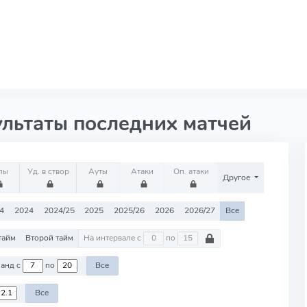
ультаты последних матчей
лы
Уд. в створ
Ауты
Атаки
Оп. атаки
Другое
4
2024
2024/25
2025
2025/26
2026
2026/27
Все
тайм
Второй тайм
На интервале с
по
Против команд с
по
Все
Все