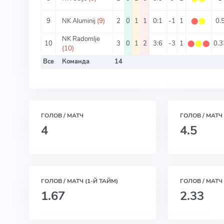
9
NK Aluminij
(9)
2
0
1
1
0:1
-1
1
⬤
⬤
0.
NK Radomlje
10
3
0
1
2
3:6
-3
1
⬤
⬤
⬤
0.3
(10)
Все
Команда
14
ГОЛОВ / МАТЧ
ГОЛОВ / МАТЧ
4
4.5
ГОЛОВ / МАТЧ (1-Й ТАЙМ)
ГОЛОВ / МАТЧ 
1.67
2.33