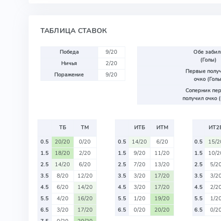
ТАБЛИЦА СТАВОК
Победа
9/20
Обе забил
(Голы)
Ничья
2/20
Первые полу
Поражение
9/20
очко (Голы
Соперник пе
получил очко (
ТБ
ТМ
ИТБ
ИТМ
ИТ2
0.5
20/20
0/20
0.5
14/20
6/20
0.5
15/2
1.5
18/20
2/20
1.5
9/20
11/20
1.5
10/2
2.5
14/20
6/20
2.5
7/20
13/20
2.5
5/2
3.5
8/20
12/20
3.5
3/20
17/20
3.5
3/2
4.5
6/20
14/20
4.5
3/20
17/20
4.5
2/2
5.5
4/20
16/20
5.5
1/20
19/20
5.5
1/2
6.5
3/20
17/20
6.5
0/20
20/20
6.5
0/2