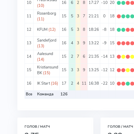
Fredrikstad
10
16
6
2
8
17:27
-10
20
⬤
⬤
⬤
(10)
Rosenborg
11
15
5
3
7
21:21
0
18
⬤
⬤
⬤
(11)
12
KFUM
(12)
16
5
3
8
18:26
-8
18
⬤
⬤
⬤
Sandefjord
13
16
4
3
9
13:22
-9
15
⬤
⬤
⬤
(13)
Aalesund
14
15
2
7
6
21:35
-14
13
⬤
⬤
⬤
(14)
Kristiansund
15
15
3
3
9
13:25
-12
12
⬤
⬤
⬤
BK
(15)
16
IK Start
(16)
17
2
4
11
16:38
-22
10
⬤
⬤
⬤
Все
Команда
126
ГОЛОВ / МАТЧ
ГОЛОВ / МАТЧ