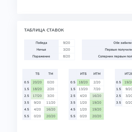
ТАБЛИЦА СТАВОК
Победа
9/20
Обе забили
Ничья
3/20
Первые получили
Поражение
8/20
Соперник первым пол
ТБ
ТМ
ИТБ
ИТМ
ИТ2
0.5
20/20
0/20
0.5
18/20
2/20
0.5
19/2
1.5
18/20
2/20
1.5
13/20
7/20
1.5
9/2
2.5
17/20
3/20
2.5
4/20
16/20
2.5
3/2
3.5
9/20
11/20
3.5
1/20
19/20
3.5
0/2
4.5
4/20
16/20
4.5
1/20
19/20
5.5
0/20
20/20
5.5
0/20
20/20