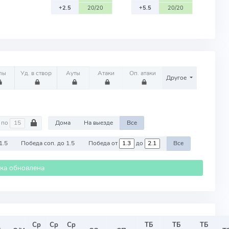
+2.5
20/20
+5.5
20/20
лы
Уд. в створ
Ауты
Атаки
Оп. атаки
Другое
по
Дома
На выезде
Все
1.5
Победа соп. до 1.5
Победа от
до
Все
ика обновлена
Ср
Ср
Ср
ТБ
ТБ
ТБ