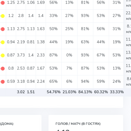
15
⬤
⬤
1.25
2.75
1.06
1.69
56%
13%
81%
56%
31%
мл
22
⬤
⬤
1.2
2.8
1.4
1.4
33%
27%
93%
53%
27%
мл
8.
⬤
⬤
1.13
2.75
1.13
1.63
50%
25%
81%
56%
31%
мл
11
⬤
⬤
0.94
2.19
0.81
1.38
44%
19%
63%
44%
19%
мл
13
⬤
⬤
0.87
3.73
1.4
2.33
87%
0%
93%
67%
53%
мл
11
⬤
⬤
0.8
2.53
0.87
1.67
53%
7%
87%
53%
13%
мл
8.
⬤
⬤
0.59
3.18
0.94
2.24
65%
6%
94%
59%
24%
мл
3.02
1.51
54.76%
21.03%
84.13%
60.32%
33.33%
 (ДОМА)
ГОЛОВ / МАТЧ (В ГОСТЯХ)