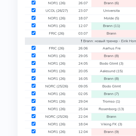
NOR1
(26)
26.07
Brann
(6)
UCOL
(26/27)
23.07
Universita
NOR1
(26)
18.07
Molde
(5)
NOR1
(26)
12.07
Brann
(11)
FRIC
(26)
03.07
Brann
❗️ Brann: новый тренер - Eirik Ho
FRIC
(26)
26.06
Aarhus Fre
NOR1
(26)
29.05
Brann
(8)
NOR1
(26)
24.05
Bodo Glimt
(3)
NOR1
(26)
20.05
Aalesund
(15)
NOR1
(26)
16.05
Brann
(8)
NORC
(25/26)
09.05
Bodo Glimt
NOR1
(26)
02.05
Brann
(7)
NOR1
(26)
29.04
Tromso
(1)
NOR1
(26)
25.04
Rosenborg
(13)
NORC
(25/26)
22.04
Brann
NOR1
(26)
18.04
Viking FK
(3)
NOR1
(26)
12.04
Brann
(9)