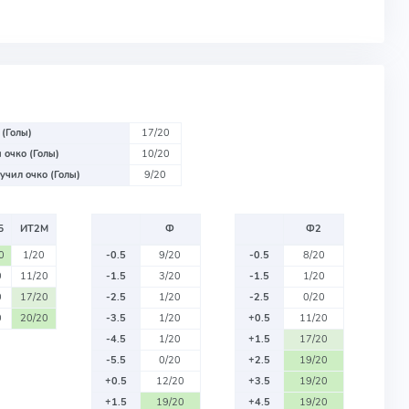
 (Голы)
17/20
 очко (Голы)
10/20
учил очко (Голы)
9/20
Б
ИТ2М
Ф
Ф2
0
1/20
-0.5
9/20
-0.5
8/20
0
11/20
-1.5
3/20
-1.5
1/20
0
17/20
-2.5
1/20
-2.5
0/20
0
20/20
-3.5
1/20
+0.5
11/20
-4.5
1/20
+1.5
17/20
-5.5
0/20
+2.5
19/20
+0.5
12/20
+3.5
19/20
+1.5
19/20
+4.5
19/20