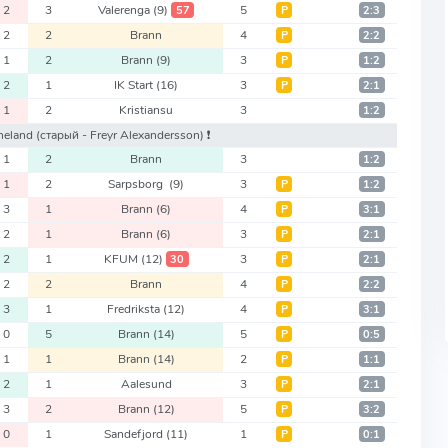
2
3
Valerenga
(9)
5
57
Р
2:3
2
2
Brann
4
Р
2:2
1
2
Brann
(9)
3
Р
1:2
2
1
IK Start
(16)
3
Р
2:1
1
2
Kristiansu
3
1:2
rneland
(старый - Freyr Alexandersson)
❗️
1
2
Brann
3
1:2
1
2
Sarpsborg
(9)
3
Р
1:2
3
1
Brann
(6)
4
Р
3:1
2
1
Brann
(6)
3
Р
2:1
2
1
KFUM
(12)
3
30
Р
2:1
2
2
Brann
4
Р
2:2
3
1
Fredriksta
(12)
4
Р
3:1
0
5
Brann
(14)
5
Р
0:5
1
1
Brann
(14)
2
Р
1:1
2
1
Aalesund
3
Р
2:1
3
2
Brann
(12)
5
Р
3:2
0
1
Sandefjord
(11)
1
Р
0:1