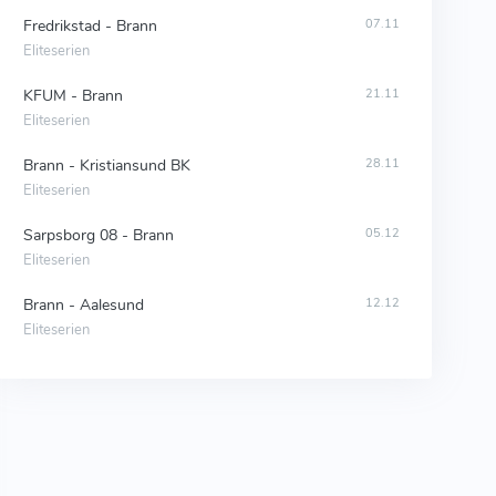
Fredrikstad - Brann
07.11
Eliteserien
KFUM - Brann
21.11
Eliteserien
Brann - Kristiansund BK
28.11
Eliteserien
Sarpsborg 08 - Brann
05.12
Eliteserien
Brann - Aalesund
12.12
Eliteserien