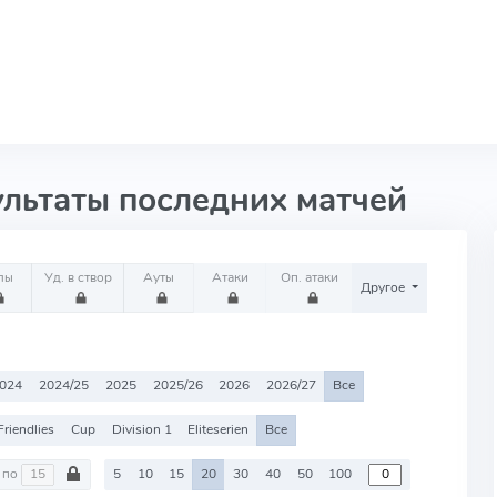
ультаты последних матчей
лы
Уд. в створ
Ауты
Атаки
Оп. атаки
Другое
024
2024/25
2025
2025/26
2026
2026/27
Все
Friendlies
Cup
Division 1
Eliteserien
Все
по
5
10
15
20
30
40
50
100