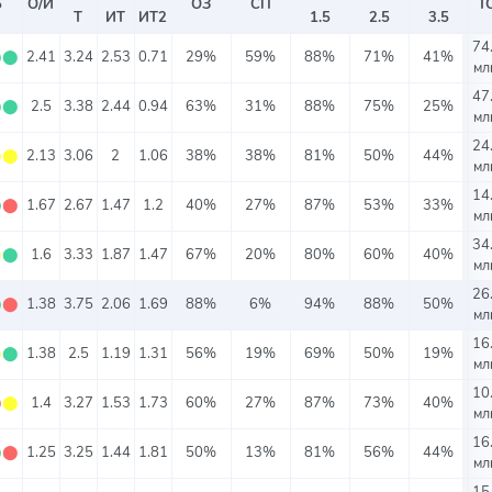
5
О/И
ОЗ
СП
Т
Т
ИТ
ИТ2
1.5
2.5
3.5
74
⬤
⬤
2.41
3.24
2.53
0.71
29%
59%
88%
71%
41%
мл
47
⬤
⬤
2.5
3.38
2.44
0.94
63%
31%
88%
75%
25%
мл
24
⬤
⬤
2.13
3.06
2
1.06
38%
38%
81%
50%
44%
мл
14
⬤
⬤
1.67
2.67
1.47
1.2
40%
27%
87%
53%
33%
мл
34
⬤
⬤
1.6
3.33
1.87
1.47
67%
20%
80%
60%
40%
мл
26
⬤
⬤
1.38
3.75
2.06
1.69
88%
6%
94%
88%
50%
мл
16
⬤
⬤
1.38
2.5
1.19
1.31
56%
19%
69%
50%
19%
мл
10
⬤
⬤
1.4
3.27
1.53
1.73
60%
27%
87%
73%
40%
мл
16
⬤
⬤
1.25
3.25
1.44
1.81
50%
13%
81%
56%
44%
мл