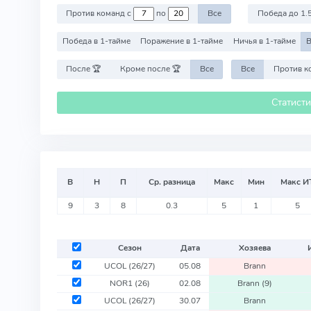
Против команд с
по
Все
Победа до 1.
Победа в 1-тайме
Поражение в 1-тайме
Ничья в 1-тайме
В
После 🏆
Кроме после 🏆
Все
Все
Статист
В
Н
П
Ср. разница
Макс
Мин
Макс И
9
3
8
0.3
5
1
5
Сезон
Дата
Хозяева
UCOL
(26/27)
05.08
Brann
NOR1
(26)
02.08
Brann
(9)
UCOL
(26/27)
30.07
Brann