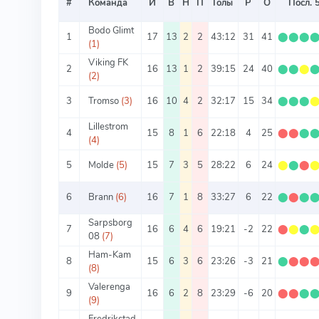
#
Команда
И
В
Н
П
Голы
Р
О
Посл. 
Bodo Glimt
1
17
13
2
2
43:12
31
41
⬤
⬤
⬤
(1)
Viking FK
2
16
13
1
2
39:15
24
40
⬤
⬤
⬤
(2)
3
Tromso
(3)
16
10
4
2
32:17
15
34
⬤
⬤
⬤
Lillestrom
4
15
8
1
6
22:18
4
25
⬤
⬤
⬤
(4)
5
Molde
(5)
15
7
3
5
28:22
6
24
⬤
⬤
⬤
6
Brann
(6)
16
7
1
8
33:27
6
22
⬤
⬤
⬤
Sarpsborg
7
16
6
4
6
19:21
-2
22
⬤
⬤
⬤
08
(7)
Ham-Kam
8
15
6
3
6
23:26
-3
21
⬤
⬤
⬤
(8)
Valerenga
9
16
6
2
8
23:29
-6
20
⬤
⬤
⬤
(9)