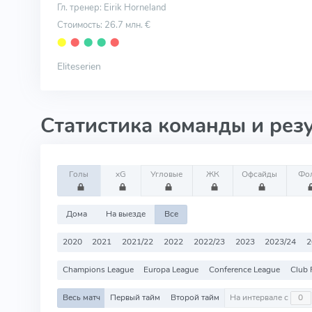
Гл. тренер: Eirik Horneland
Стоимость: 26.7 млн. €
⬤
⬤
⬤
⬤
⬤
Eliteserien
Статистика команды и рез
Голы
xG
Угловые
ЖК
Офсайды
Фо
Дома
На выезде
Все
2020
2021
2021/22
2022
2022/23
2023
2023/24
2
Champions League
Europa League
Conference League
Club 
Весь матч
Первый тайм
Второй тайм
На интервале с