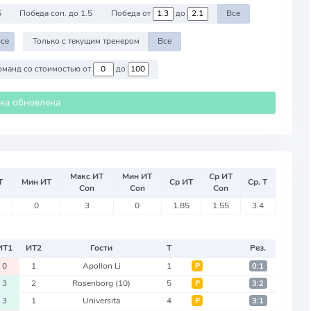
5
Победа соп. до 1.5
Победа от
до
Все
се
Только с текущим тренером
Все
Против команд со стоимостью от
до
ика обновлена
Макс ИТ
Мин ИТ
Ср ИТ
Т
Мин ИТ
Ср ИТ
Ср. Т
Соп
Соп
Соп
0
3
0
1.85
1.55
3.4
ИТ
1
ИТ
2
Гости
Т
Рез.
0
1
Apollon Li
1
Р
0:1
3
2
Rosenborg
(10)
5
Р
3:2
3
1
Universita
4
Р
3:1