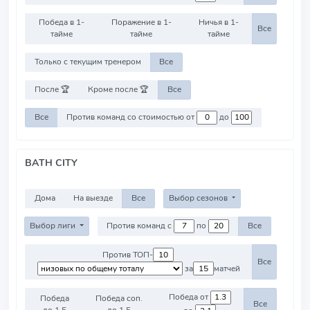
Победа в 1-
Поражение в 1-
Ничья в 1-
Все
тайме
тайме
тайме
Только с текущим тренером
Все
После 🏆
Кроме после 🏆
Все
Все
Против команд со стоимостью от
до
BATH CITY
Дома
На выезде
Все
Выбор сезонов
Выбор лиги
Против команд с
по
Все
Против ТОП-
Все
за
матчей
Победа от
Победа
Победа соп.
Все
до 1.5
до 1.5