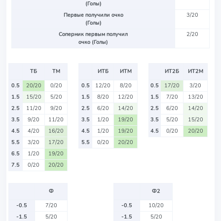
(Голы)
Первые получили очко
3/20
(Голы)
Соперник первым получил
2/20
очко (Голы)
ТБ
ТМ
ИТБ
ИТМ
ИТ2Б
ИТ2М
0.5
20/20
0/20
0.5
12/20
8/20
0.5
17/20
3/20
1.5
15/20
5/20
1.5
8/20
12/20
1.5
7/20
13/20
2.5
11/20
9/20
2.5
6/20
14/20
2.5
6/20
14/20
3.5
9/20
11/20
3.5
1/20
19/20
3.5
5/20
15/20
4.5
4/20
16/20
4.5
1/20
19/20
4.5
0/20
20/20
5.5
3/20
17/20
5.5
0/20
20/20
6.5
1/20
19/20
7.5
0/20
20/20
Ф
Ф2
-0.5
7/20
-0.5
10/20
-1.5
5/20
-1.5
5/20