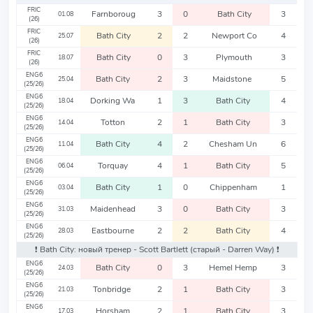
FRIC
Farnboroug
3
0
Bath City
3
01.08
(26)
FRIC
Bath City
2
2
Newport Co
4
25.07
(26)
FRIC
Bath City
0
3
Plymouth
3
18.07
(26)
ENG6
Bath City
2
3
Maidstone
5
25.04
(25/26)
ENG6
Dorking Wa
1
3
Bath City
4
18.04
(25/26)
ENG6
Totton
2
1
Bath City
3
14.04
(25/26)
ENG6
Bath City
4
2
Chesham Un
6
11.04
(25/26)
ENG6
Torquay
4
1
Bath City
5
06.04
(25/26)
ENG6
Bath City
1
0
Chippenham
1
03.04
(25/26)
ENG6
Maidenhead
3
0
Bath City
3
31.03
(25/26)
ENG6
Eastbourne
2
2
Bath City
4
28.03
(25/26)
❗️ Bath City: новый тренер - Scott Bartlett
(старый - Darren Way)
❗️
ENG6
Bath City
0
3
Hemel Hemp
3
24.03
(25/26)
ENG6
Tonbridge
2
1
Bath City
3
21.03
(25/26)
ENG6
Horsham
2
1
Bath City
3
17.03