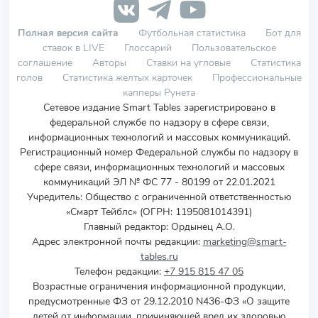
Полная версия сайта
Футбольная статистика
Бот для
ставок в LIVE
Глоссарий
Пользовательское
соглашение
Авторы
Ставки на угловые
Статистика
голов
Статистика желтых карточек
Профессиональные
капперы Рунета
Сетевое издание Smart Tables зарегистрировано в
федеральной службе по надзору в сфере связи,
информационных технологий и массовых коммуникаций.
Регистрационный номер Федеральной службы по надзору в
сфере связи, информационных технологий и массовых
коммуникаций ЭЛ № ФС 77 - 80199 от 22.01.2021
Учредитель
:
Общество с ограниченной ответственностью
«Смарт Тейблс» (ОГРН: 1195081014391)
Главный редактор: Ордынец А.О.
Адрес электронной почты редакции:
marketing@smart-
tables.ru
Телефон редакции:
+7 915 815 47 05
Возрастные ограничения информационной продукции,
предусмотренные ФЗ от 29.12.2010 N436-ФЗ «О защите
детей от информации, причиняющей вред их здоровью