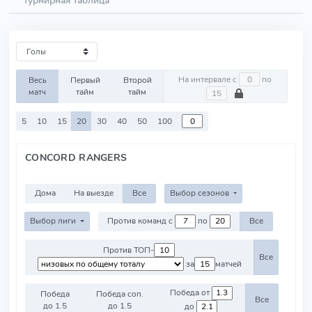
Турнирная таблица
На интервале с
по
Весь
Первый
Второй
матч
тайм
тайм
5
10
15
20
30
40
50
100
CONCORD RANGERS
Дома
На выезде
Все
Выбор сезонов
Выбор лиги
Против команд с
по
Все
Против ТОП-
Все
за
матчей
Победа от
Победа
Победа соп.
Все
до 1.5
до 1.5
до