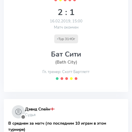
2 : 1
16.02.2019, 15:00
Матч окончен
Тур 31
Юг
Бат Сити
(Bath City)
Гл. тренер: Скотт Бартлетт
⬤
⬤
⬤
⬤
⬤
Дэвид Спейн
Судья
⬤
В среднем за матч (по последним 10 играм в этом
турнире)