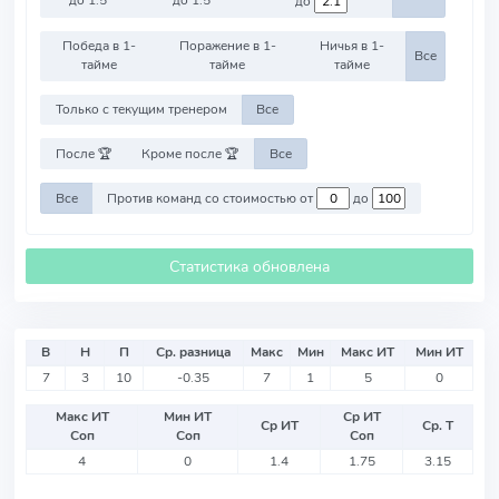
до
Победа в 1-
Поражение в 1-
Ничья в 1-
Все
тайме
тайме
тайме
Только с текущим тренером
Все
После 🏆
Кроме после 🏆
Все
Все
Против команд со стоимостью от
до
Статистика обновлена
В
Н
П
Ср. разница
Макс
Мин
Макс ИТ
Мин ИТ
7
3
10
-0.35
7
1
5
0
Макс ИТ
Мин ИТ
Ср ИТ
Ср ИТ
Ср. Т
Соп
Соп
Соп
4
0
1.4
1.75
3.15