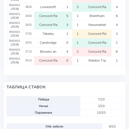
(25/26)
ENGNO1
Lowestoft
1
3
Concord Ra
4
28.02
(25/26)
ENGNO1
Concord Ra
5
1
Brantham
6
24.02
(25/26)
ENGNO1
Concord Ra
3
1
Newmarket
4
24.01
(25/26)
ENGNO1
Takeley
1
1
Concord Ra
2
17.01
(25/26)
ENGNO1
Cambridge
0
1
Concord Ra
1
10.01
(25/26)
ENGNO1
Bowers an
4
2
Concord Ra
6
27.12
(25/26)
ENGNO1
Concord Ra
0
1
Maldon Tip
1
20.12
(25/26)
ТАБЛИЦА СТАВОК
Победа
7/20
Ничья
3/20
Поражение
10/20
Обе забили
9/20