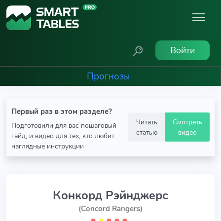
Войти
Прогнозы
Первый раз в этом разделе?
Читать
Смотреть
Подготовили для вас пошаговый
статью
видео
гайд, и видео для тех, кто любит
наглядные инструкции
Конкорд Рэйнджерс
(Concord Rangers)
⬤
⬤
⬤
⬤
⬤