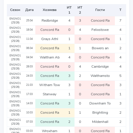
ИТ
ИТ
Сезон
Дата
Хозяева
Гости
Т
1
2
ENGNO1
Redbridge
4
3
Concord Ra
7
25.04
(25/26)
ENGNO1
Concord Ra
0
4
Felixstowe
4
18.04
(25/26)
ENGNO1
Grays Athl
1
0
Concord Ra
1
11.04
(25/26)
ENGNO1
Concord Ra
1
1
Bowers an
2
06.04
(25/26)
ENGNO1
Waltham Ab
4
0
Concord Ra
4
04.04
(25/26)
ENGNO1
Concord Ra
0
4
Cambridge
4
28.03
(25/26)
ENGNO1
Concord Ra
3
2
Walthamsto
5
24.03
(25/26)
ENGNO1
Witham Tow
3
0
Concord Ra
3
21.03
(25/26)
ENGNO1
Stanway
1
0
Concord Ra
1
17.03
(25/26)
ENGNO1
Concord Ra
3
0
Downham To
3
14.03
(25/26)
ENGNO1
Concord Ra
1
1
Brightling
2
10.03
(25/26)
ENGNO1
Concord Ra
2
0
Mildenhall
2
07.03
(25/26)
ENGNO1
Wroxham
1
0
Concord Ra
1
03.03