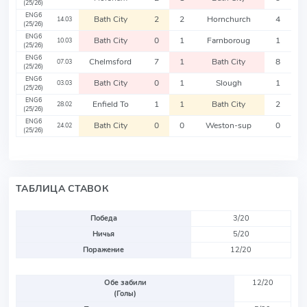
(25/26)
ENG6
Bath City
2
2
Hornchurch
4
14.03
(25/26)
ENG6
Bath City
0
1
Farnboroug
1
10.03
(25/26)
ENG6
Chelmsford
7
1
Bath City
8
07.03
(25/26)
ENG6
Bath City
0
1
Slough
1
03.03
(25/26)
ENG6
Enfield To
1
1
Bath City
2
28.02
(25/26)
ENG6
Bath City
0
0
Weston-sup
0
24.02
(25/26)
ТАБЛИЦА СТАВОК
Победа
3/20
Ничья
5/20
Поражение
12/20
Обе забили
12/20
(Голы)