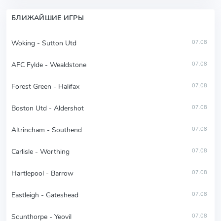
БЛИЖАЙШИЕ ИГРЫ
Woking - Sutton Utd
07.08
AFC Fylde - Wealdstone
07.08
Forest Green - Halifax
07.08
Boston Utd - Aldershot
07.08
Altrincham - Southend
07.08
Carlisle - Worthing
07.08
Hartlepool - Barrow
07.08
Eastleigh - Gateshead
07.08
Scunthorpe - Yeovil
07.08