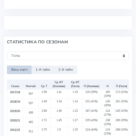
СТАТИСТИКА ПО СЕЗОНАМ
Весь матч
1-й тайм
2-й тайм
Ср. ИТ
Ср. ИТ
Сезон
Матчей
Ср. Т
(Хозяева)
(Гости)
П (Хозяева)
Н
П (Гости)
2.59
1.41
1.19
220
(39%)
165
172
(31%)
2017/18
557
(30%)
2.49
1.34
1.14
231
(41%)
145
181
(32%)
2018/19
557
(26%)
2.69
1.46
1.23
187
(41%)
124
145
(32%)
2019/20
456
(27%)
2.72
1.45
1.27
205
(43%)
108
169
(35%)
2020/21
482
(22%)
2.75
1.5
1.25
224
(44%)
119
168
(33%)
2021/22
511
(23%)