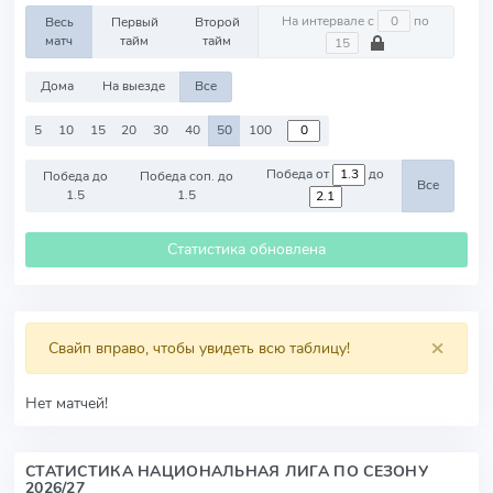
На интервале с
по
Весь
Первый
Второй
матч
тайм
тайм
Дома
На выезде
Все
5
10
15
20
30
40
50
100
Победа от
до
Победа до
Победа соп. до
Все
1.5
1.5
Статистика обновлена
×
Свайп вправо, чтобы увидеть всю таблицу!
Нет матчей!
СТАТИСТИКА НАЦИОНАЛЬНАЯ ЛИГА ПО СЕЗОНУ
2026/27