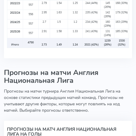
2.79
1.54
1.25
244
(44%)
145
168
(30%)
2022/23
557
(26%)
2.95
1.63
1.32
235
(42%)
142
179
(32%)
2023/24
556
(26%)
2.7
1.5
1.2
234
(42%)
160
163
(29%)
2024/25
557
(29%)
2.91
1.58
1.33
241
(43%)
131
185
(33%)
2025/26
557
(24%)
1239
1530
4790
Итого
2.73
1.49
1.24
2021
(42%)
(26%)
(32%)
Прогнозы на матчи Англия
Национальная Лига
Прогнозы на матчи турнира Англия Национальная Лига на
основе статистики предыдущих матчей команд. Прогнозы не
учитывают другие факторы, которые могут повлиять на ход
матчей. Выбирайте прогнозы ответственно.
ПРОГНОЗЫ НА МАТЧ АНГЛИЯ НАЦИОНАЛЬНАЯ
ЛИГА НА ГОЛЫ