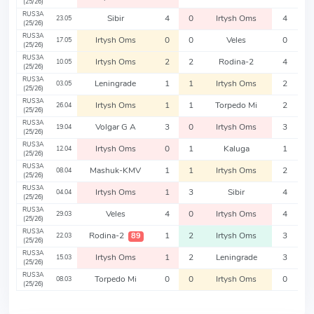
(25/26)
RUS3A
Sibir
4
0
Irtysh Oms
4
23.05
(25/26)
RUS3A
Irtysh Oms
0
0
Veles
0
17.05
(25/26)
RUS3A
Irtysh Oms
2
2
Rodina-2
4
10.05
(25/26)
RUS3A
Leningrade
1
1
Irtysh Oms
2
03.05
(25/26)
RUS3A
Irtysh Oms
1
1
Torpedo Mi
2
26.04
(25/26)
RUS3A
Volgar G A
3
0
Irtysh Oms
3
19.04
(25/26)
RUS3A
Irtysh Oms
0
1
Kaluga
1
12.04
(25/26)
RUS3A
Mashuk-KMV
1
1
Irtysh Oms
2
08.04
(25/26)
RUS3A
Irtysh Oms
1
3
Sibir
4
04.04
(25/26)
RUS3A
Veles
4
0
Irtysh Oms
4
29.03
(25/26)
RUS3A
Rodina-2
1
2
Irtysh Oms
3
89
22.03
(25/26)
RUS3A
Irtysh Oms
1
2
Leningrade
3
15.03
(25/26)
RUS3A
Torpedo Mi
0
0
Irtysh Oms
0
08.03
(25/26)