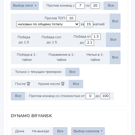
Выбор лиги
Против команд с
по
Все
Против ТОП-
Все
за
матчей
Победа от
Победа
Победа соп.
Все
до 1.5
до 1.5
до
Победа в 1-
Поражение в 1-
Ничья в 1-
Все
тайме
тайме
тайме
Только с текущим тренером
Все
После 🏆
Кроме после 🏆
Все
Все
Против команд со стоимостью от
до
DYNAMO BRYANSK
Дома
На выезде
Все
Выбор сезонов