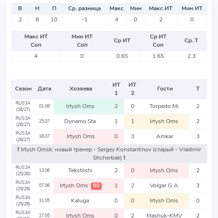
В
Н
П
Ср. разница
Макс
Мин
Макс ИТ
Мин ИТ
2
8
10
-1
4
0
2
0
Макс ИТ
Мин ИТ
Ср ИТ
Ср ИТ
Ср. Т
Соп
Соп
Соп
4
0
0.65
1.65
2.3
ИТ
ИТ
Сезон
Дата
Хозяева
Гости
Т
1
2
RUS3A
Irtysh Oms
2
0
Torpedo Mi
2
01.08
(26/27)
RUS3A
Dynamo Sta
1
1
Irtysh Oms
2
25.07
(26/27)
RUS3A
Irtysh Oms
0
3
Amkar
3
18.07
(26/27)
❗️ Irtysh Omsk: новый тренер - Sergey Konstantinov
(старый - Vladimir
Shcherbak)
❗️
RUS3A
Tekstilshi
2
0
Irtysh Oms
2
13.06
(25/26)
RUS3A
Irtysh Oms
1
2
Volgar G A
3
90
07.06
(25/26)
RUS3A
Kaluga
0
0
Irtysh Oms
0
31.05
(25/26)
RUS3A
Irtysh Oms
0
2
Mashuk-KMV
2
27.05