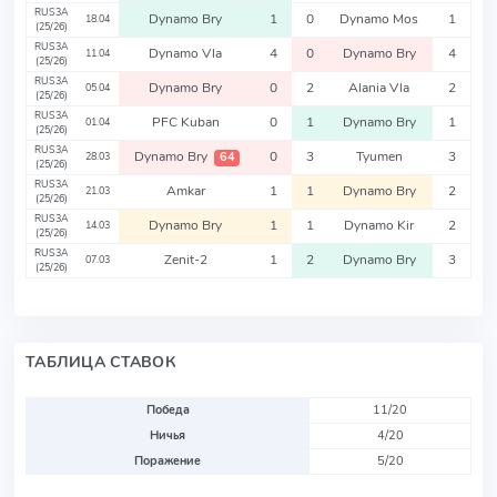
RUS3A
Dynamo Bry
1
0
Dynamo Mos
1
18.04
(25/26)
RUS3A
Dynamo Vla
4
0
Dynamo Bry
4
11.04
(25/26)
RUS3A
Dynamo Bry
0
2
Alania Vla
2
05.04
(25/26)
RUS3A
PFC Kuban
0
1
Dynamo Bry
1
01.04
(25/26)
RUS3A
Dynamo Bry
0
3
Tyumen
3
64
28.03
(25/26)
RUS3A
Amkar
1
1
Dynamo Bry
2
21.03
(25/26)
RUS3A
Dynamo Bry
1
1
Dynamo Kir
2
14.03
(25/26)
RUS3A
Zenit-2
1
2
Dynamo Bry
3
07.03
(25/26)
ТАБЛИЦА СТАВОК
Победа
11/20
Ничья
4/20
Поражение
5/20