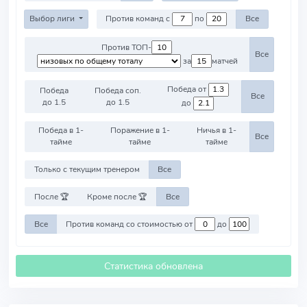
Выбор лиги
Против команд с
по
Все
Против ТОП-
Все
за
матчей
Победа от
Победа
Победа соп.
Все
до 1.5
до 1.5
до
Победа в 1-
Поражение в 1-
Ничья в 1-
Все
тайме
тайме
тайме
Только с текущим тренером
Все
После 🏆
Кроме после 🏆
Все
Все
Против команд со стоимостью от
до
Статистика обновлена