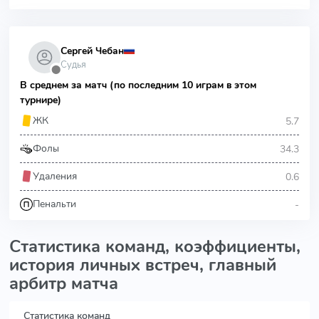
Сергей Чебан
Судья
⬤
В среднем за матч (по последним 10 играм в этом
турнире)
5.7
ЖК
34.3
Фолы
0.6
Удаления
-
Пенальти
Статистика команд, коэффициенты,
история личных встреч, главный
арбитр матча
Статистика команд