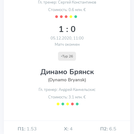
Гл. тренер: Сергей Константинов
Стоимость: 0.6 млн. €
⬤
⬤
⬤
⬤
⬤
1 : 0
05.12.2020, 11:00
Матч окончен
Тур 26
Динамо Брянск
(Dynamo Bryansk)
Гл. тренер: Андрей Канчельскис
Стоимость: 3.1 млн. €
⬤
⬤
⬤
⬤
⬤
П1:
1.53
Х:
4
П2:
6.5