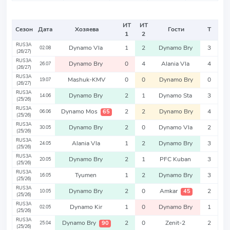
ИТ
ИТ
Сезон
Дата
Хозяева
Гости
Т
1
2
RUS3A
Dynamo Vla
1
2
Dynamo Bry
3
02.08
(26/27)
RUS3A
Dynamo Bry
0
4
Alania Vla
4
26.07
(26/27)
RUS3A
Mashuk-KMV
0
0
Dynamo Bry
0
19.07
(26/27)
RUS3A
Dynamo Bry
2
1
Dynamo Sta
3
14.06
(25/26)
RUS3A
Dynamo Mos
2
2
Dynamo Bry
4
65
06.06
(25/26)
RUS3A
Dynamo Bry
2
0
Dynamo Vla
2
30.05
(25/26)
RUS3A
Alania Vla
1
2
Dynamo Bry
3
24.05
(25/26)
RUS3A
Dynamo Bry
2
1
PFC Kuban
3
20.05
(25/26)
RUS3A
Tyumen
1
2
Dynamo Bry
3
16.05
(25/26)
RUS3A
Dynamo Bry
2
0
Amkar
2
45
10.05
(25/26)
RUS3A
Dynamo Kir
1
0
Dynamo Bry
1
02.05
(25/26)
RUS3A
Dynamo Bry
2
0
Zenit-2
2
90
25.04
(25/26)