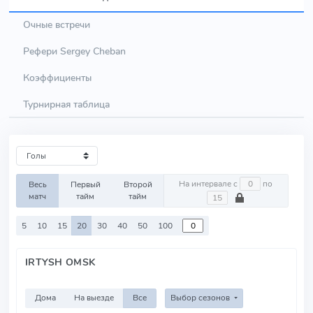
Очные встречи
Рефери Sergey Cheban
Коэффициенты
Турнирная таблица
На интервале с
по
Весь
Первый
Второй
матч
тайм
тайм
5
10
15
20
30
40
50
100
IRTYSH OMSK
Дома
На выезде
Все
Выбор сезонов