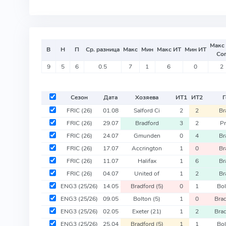
Макс
В
Н
П
Ср. разница
Макс
Мин
Макс ИТ
Мин ИТ
Со
9
5
6
0.5
7
1
6
0
2
Сезон
Дата
Хозяева
ИТ
1
ИТ
2
Г
FRIC
(26)
01.08
Salford Ci
2
2
Br
FRIC
(26)
29.07
Bradford
3
2
P
FRIC
(26)
24.07
Gmunden
0
4
Br
FRIC
(26)
17.07
Accrington
1
0
Br
FRIC
(26)
11.07
Halifax
1
6
Br
FRIC
(26)
04.07
United of
1
2
Br
ENG3
(25/26)
14.05
Bradford
(5)
0
1
Bo
ENG3
(25/26)
09.05
Bolton
(5)
1
0
Bra
ENG3
(25/26)
02.05
Exeter
(21)
1
2
Bra
ENG3
(25/26)
25.04
Bradford
(5)
1
1
Bo