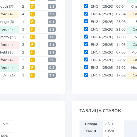
mouth
(7)
2
ENG4
(25/26)
06.04
Ch
Р
1:1
dford
(4)
4
ENG4
(25/26)
02.04
C
Р
2:2
enage
(6)
1
ENG4
(25/26)
28.03
Р
0:1
dford
(4)
3
ENG4
(25/26)
21.03
C
Р
1:2
ampto
(23)
1
ENG4
(25/26)
17.03
W
Р
1:0
dford
(4)
3
ENG4
(25/26)
14.03
C
Р
2:1
field
(15)
2
ENG4
(25/26)
07.03
Ac
Р
1:1
dford
(4)
2
ENG4
(25/26)
28.02
C
Р
2:0
dford
(4)
2
ENG4
(25/26)
21.02
Ne
Р
0:2
n Ori
(21)
3
ENG4
(25/26)
17.02
C
Р
2:1
ТАБЛИЦА СТАВОК
12/20
Победа
8/20
Ничья
10/20
6/20