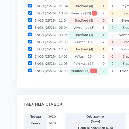
ENG3
(25/26)
21.04
Bradford
(4)
1
1
Ply
ENG3
(25/26)
18.04
Barnsley
(12)
2
2
Bra
8
ENG3
(25/26)
11.04
Bradford
(3)
0
1
Stev
ENG3
(25/26)
06.04
Wycombe
(8)
1
2
Bra
ENG3
(25/26)
03.04
Bradford
(4)
1
0
North
ENG3
(25/26)
21.03
Burton
(18)
2
1
Bra
ENG3
(25/26)
17.03
Bradford
(4)
1
1
Mans
ENG3
(25/26)
14.03
Wigan
(20)
2
0
Bra
ENG3
(25/26)
11.03
Port Vale
(24)
0
2
Bra
ENG3
(25/26)
07.03
Bradford
(4)
2
1
Leyto
75
ТАБЛИЦА СТАВОК
Победа
9/20
Обе забили
(Голы)
Ничья
5/20
Первые получили очко