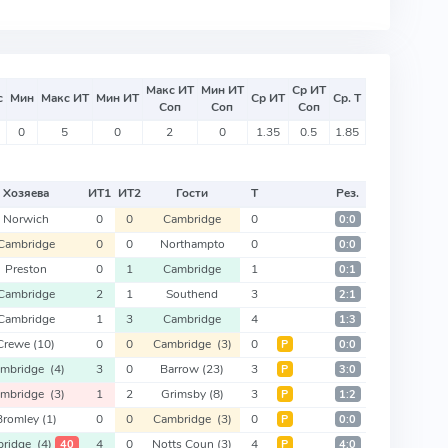
Макс ИТ
Мин ИТ
Ср ИТ
с
Мин
Макс ИТ
Мин ИТ
Ср ИТ
Ср. Т
Соп
Соп
Соп
0
5
0
2
0
1.35
0.5
1.85
Хозяева
ИТ
1
ИТ
2
Гости
Т
Рез.
Norwich
0
0
Cambridge
0
0:0
Cambridge
0
0
Northampto
0
0:0
Preston
0
1
Cambridge
1
0:1
Cambridge
2
1
Southend
3
2:1
Cambridge
1
3
Cambridge
4
1:3
Crewe
(10)
0
0
Cambridge
(3)
0
Р
0:0
ambridge
(4)
3
0
Barrow
(23)
3
Р
3:0
ambridge
(3)
1
2
Grimsby
(8)
3
Р
1:2
Bromley
(1)
0
0
Cambridge
(3)
0
Р
0:0
bridge
(4)
4
0
Notts Coun
(3)
4
40
Р
4:0