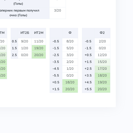
(Голы)
оперник первым получил
3/20
очко (Голы)
ТМ
ИТ2Б
ИТ2М
Ф
Ф2
/20
0.5
9/20
11/20
-0.5
8/20
-0.5
2/20
/20
1.5
1/20
19/20
-1.5
5/20
-1.5
0/20
/20
2.5
0/20
20/20
-2.5
3/20
+0.5
12/20
/20
-3.5
2/20
+1.5
15/20
/20
-4.5
1/20
+2.5
17/20
/20
-5.5
0/20
+3.5
18/20
+0.5
18/20
+4.5
19/20
+1.5
20/20
+5.5
20/20