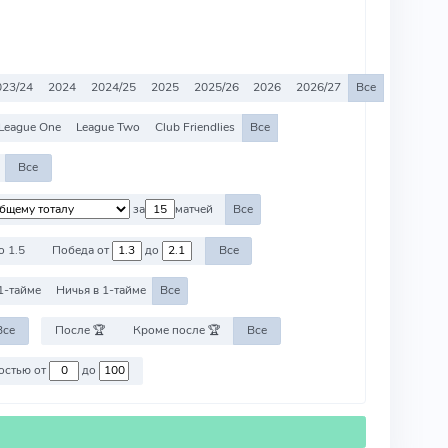
023/24
2024
2024/25
2025
2025/26
2026
2026/27
Все
League One
League Two
Club Friendlies
Все
Все
за
матчей
Все
о 1.5
Победа от
до
Все
1-тайме
Ничья в 1-тайме
Все
Все
После 🏆
Кроме после 🏆
Все
Против команд со стоимостью от
до