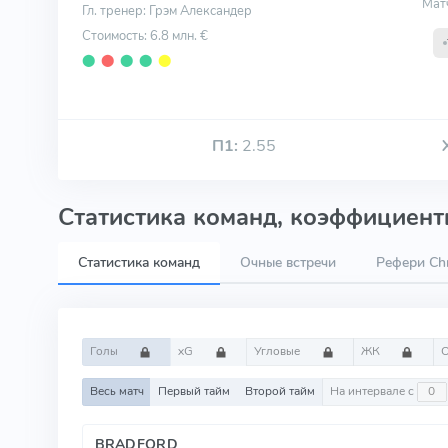
Мат
Гл. тренер: Грэм Александер
Стоимость: 6.8 млн. €
⬤
⬤
⬤
⬤
⬤
П1:
2.55
Статистика команд, коэффициенты
Статистика команд
Очные встречи
Рефери Chr
Голы
xG
Угловые
ЖК
Весь матч
Первый тайм
Второй тайм
На интервале с
BRADFORD