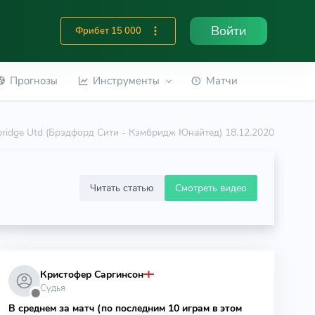
Войти
Фрибет 15 000
Прогнозы
Инструменты
Матчи
bridge Utd (Брэдфорд Сити - Кэмбридж Юнайтед) 18.12.2020
Читать статью
Смотреть видео
Кристофер Саргинсон
Судья
⬤
В среднем за матч (по последним 10 играм в этом