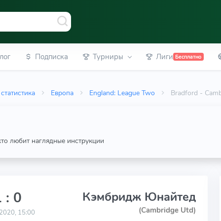
лог
Подписка
Турниры
Лиги
Бесплатно
статистика
Европа
England: League Two
Bradford - Cam
 кто любит наглядные инструкции
 : 0
Кэмбридж Юнайтед
(Cambridge Utd)
2020, 15:00