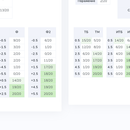
Поражение
2/20
13/20
С
Ф
Ф2
ТБ
ТМ
ИТБ
И
-0.5
9/20
-0.5
6/20
0.5
15/20
5/20
0.5
14/20
6
-1.5
3/20
-1.5
1/20
1.5
12/20
8/20
1.5
6/20
14
-2.5
2/20
-2.5
0/20
2.5
6/20
14/20
2.5
4/20
16
-3.5
2/20
+0.5
11/20
3.5
3/20
17/20
3.5
2/20
18
-4.5
1/20
+1.5
17/20
4.5
1/20
19/20
4.5
1/20
19
-5.5
0/20
+2.5
18/20
5.5
0/20
20/20
5.5
0/20
20
+0.5
14/20
+3.5
18/20
+1.5
19/20
+4.5
19/20
+2.5
20/20
+5.5
20/20