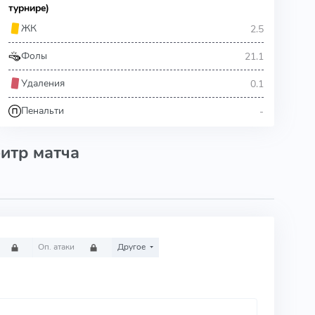
турнире)
2.5
ЖК
21.1
Фолы
0.1
Удаления
-
Пенальти
итр матча
Оп. атаки
Другое