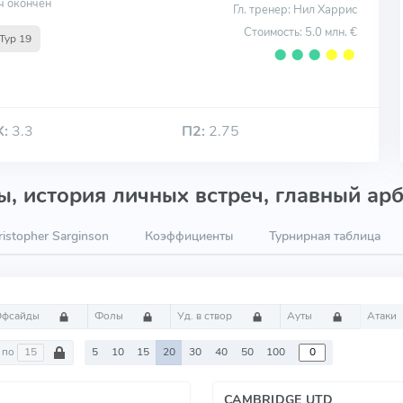
ч окончен
Гл. тренер: Нил Харрис
Стоимость: 5.0 млн. €
Тур 19
⬤
⬤
⬤
⬤
⬤
Х:
3.3
П2:
2.75
, история личных встреч, главный арб
istopher Sarginson
Коэффициенты
Турнирная таблица
Офсайды
Фолы
Уд. в створ
Ауты
Атаки
по
5
10
15
20
30
40
50
100
CAMBRIDGE UTD