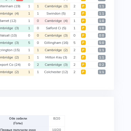
eltenham
(19)
1
1
Cambridge
(3)
2
Р
1:1
ambridge
(4)
1
1
Swindon
(5)
2
Р
1:1
Barnet
(12)
1
0
Cambridge
(4)
1
Р
1:0
ambridge
(3)
1
0
Salford Ci
(5)
1
Р
1:0
alsall
(10)
0
0
Cambridge
(3)
0
Р
0:0
ambridge
(3)
5
0
Gillingham
(16)
5
Р
5:0
crington
(15)
1
1
Cambridge
(2)
2
Р
1:1
ambridge
(2)
1
1
Milton Key
(3)
2
Р
1:1
wport Co
(24)
0
2
Cambridge
(3)
2
Р
0:2
ambridge
(2)
1
1
Colchester
(12)
2
Р
1:1
Обе забили
8/20
(Голы)
Первые получили очко
10/20