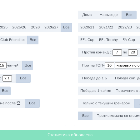
Дома
На выезде
Все
2025
2025/26
2026
2026/27
Все
2020/21
2021/22
2022/23
2
Club Friendlies
Все
EFL Cup
EFL Trophy
FA Cup
Против команд с
по
матчей
Все
Против ТОП-
о
Все
Победа до 1.5
Победа соп. д
Все
Победа в 1-тайме
Поражение в 
ме после 🏆
Все
Только с текущим тренером
Все
Статистика обновлена