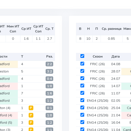
 ИТ
Мин ИТ
Ср ИТ
Ср ИТ
Ср. Т
В
Н
П
Ср. разница
Мак
п
Соп
Соп
0
1.6
1.1
2.7
8
10
2
0.85
5
ости
Т
Рез.
Сезон
Дата
adford
4
FRIC
(26)
04.08
2:2
reston
5
FRIC
(26)
28.07
3:2
adford
4
FRIC
(26)
24.07
0:4
adford
1
FRIC
(26)
14.07
1:0
adford
7
FRIC
(26)
11.07
1:6
adford
3
ENG4
(25/26)
02.05
1:2
lton
(4)
1
ENG4
(25/26)
25.04
C
Р
0:1
dford
(4)
1
ENG4
(25/26)
21.04
C
Р
1:0
dford
(5)
3
ENG4
(25/26)
16.04
Р
1:2
lton
(3)
2
ENG4
(25/26)
11.04
Cam
Р
1:1