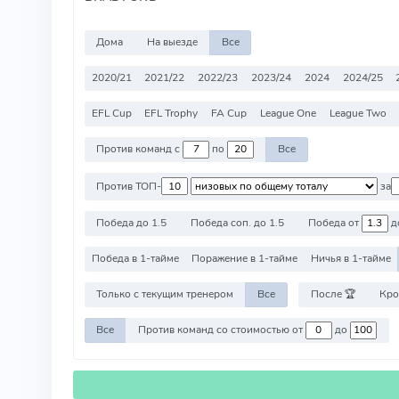
Дома
На выезде
Все
2020/21
2021/22
2022/23
2023/24
2024
2024/25
EFL Cup
EFL Trophy
FA Cup
League One
League Two
Против команд с
по
Все
Против ТОП-
за
Победа до 1.5
Победа соп. до 1.5
Победа от
д
Победа в 1-тайме
Поражение в 1-тайме
Ничья в 1-тайме
Только с текущим тренером
Все
После 🏆
Кро
Все
Против команд со стоимостью от
до