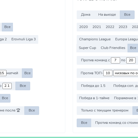
Дома
На выезде
Все
Все
2020
2021
2022
2023
202
iga 2
Erovnuli Liga 3
Champions League
Europa Leagu
Super Cup
Club Friendlies
Все
Против команд с
по
матчей
Все
Против ТОП-
о
Все
Победа до 1.5
Победа соп. д
Все
Победа в 1-тайме
Поражение в 
ме после 🏆
Все
Только с текущим тренером
Все