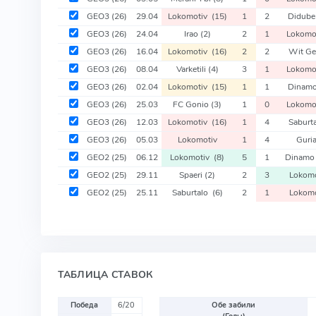
GEO3
(26)
29.04
Lokomotiv
(15)
1
2
Didube
GEO3
(26)
24.04
Irao
(2)
2
1
Lokomo
GEO3
(26)
16.04
Lokomotiv
(16)
2
2
Wit Ge
GEO3
(26)
08.04
Varketili
(4)
3
1
Lokomo
GEO3
(26)
02.04
Lokomotiv
(15)
1
1
Dinamo
GEO3
(26)
25.03
FC Gonio
(3)
1
0
Lokomo
GEO3
(26)
12.03
Lokomotiv
(16)
1
4
Saburt
GEO3
(26)
05.03
Lokomotiv
1
4
Guri
GEO2
(25)
06.12
Lokomotiv
(8)
5
1
Dinamo
GEO2
(25)
29.11
Spaeri
(2)
2
3
Lokom
GEO2
(25)
25.11
Saburtalo
(6)
2
1
Lokom
ТАБЛИЦА СТАВОК
Победа
6/20
Обе забили