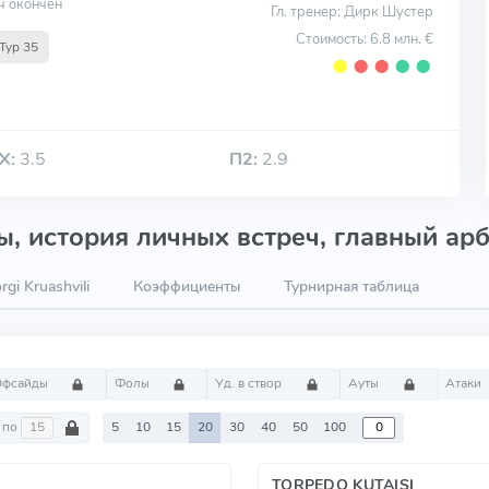
ч окончен
Гл. тренер: Дирк Шустер
Стоимость: 6.8 млн. €
Тур 35
⬤
⬤
⬤
⬤
⬤
Х:
3.5
П2:
2.9
, история личных встреч, главный арб
gi Kruashvili
Коэффициенты
Турнирная таблица
Офсайды
Фолы
Уд. в створ
Ауты
Атаки
по
5
10
15
20
30
40
50
100
TORPEDO KUTAISI