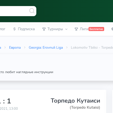
лог
Подписка
Турниры
Лиги
Бесплатно
а
Европа
Georgia: Erovnuli Liga
Lokomotiv Tbilisi - Torpe
 кто любит наглядные инструкции
 : 1
Торпедо Кутаиси
(Torpedo Kutaisi)
2021, 13:00