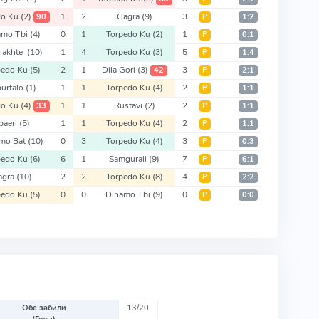
do Ku
(2)
1
2
Gagra
(9)
3
90
Р
1:2
amo Tbi
(4)
0
1
Torpedo Ku
(2)
1
Р
0:1
hakhte
(10)
1
4
Torpedo Ku
(3)
5
Р
1:4
pedo Ku
(5)
2
1
Dila Gori
(3)
3
42
Р
2:1
burtalo
(1)
1
1
Torpedo Ku
(4)
2
Р
1:1
do Ku
(4)
1
1
Rustavi
(2)
2
33
Р
1:1
paeri
(5)
1
1
Torpedo Ku
(4)
2
Р
1:1
mo Bat
(10)
0
3
Torpedo Ku
(4)
3
Р
0:3
pedo Ku
(6)
6
1
Samgurali
(9)
7
Р
6:1
agra
(10)
2
2
Torpedo Ku
(8)
4
Р
2:2
pedo Ku
(5)
0
0
Dinamo Tbi
(9)
0
Р
0:0
Обе забили
13/20