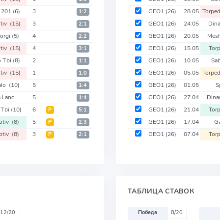
 201
(6)
3
GEO1
(26)
28.05
Torpe
1:2
tiv
(15)
3
GEO1
(26)
24.05
Din
2:1
orgi
(5)
4
GEO1
(26)
20.05
Mes
2:2
tiv
(15)
4
GEO1
(26)
15.05
Tor
3:1
 Tbi
(8)
2
GEO1
(26)
10.05
Sa
1:1
tiv
(15)
1
GEO1
(26)
05.05
Torpe
1:0
alo
(10)
5
GEO1
(26)
01.05
S
1:4
a Lanc
5
GEO1
(26)
27.04
Dina
1:4
 Tbi
(10)
6
GEO1
(26)
21.04
Tor
Р
5:1
otiv
(8)
5
GEO1
(26)
17.04
G
Р
2:3
otiv
(8)
3
GEO1
(26)
07.04
Tor
Р
2:1
ТАБЛИЦА СТАВОК
12/20
Победа
8/20