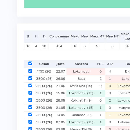
Макс
В
Н
П
Ср. разница
Макс
Мин
Макс ИТ
Мин ИТ
Со
6
4
10
-0.4
6
0
5
0
4
Сезон
Дата
Хозяева
ИТ
1
ИТ
2
Го
FRIC
(26)
22.07
Lokomotiv
0
4
B
GEOC
(26)
26.06
Basa
2
1
Loko
GEO3
(26)
21.06
Iveria Kha
(15)
0
0
Lokomo
GEO3
(26)
15.06
Lokomotiv
(13)
1
0
Iberia
GEO3
(26)
28.05
Kolkheti K
(9)
0
2
Lokomo
GEO3
(26)
21.05
Lokomotiv
(15)
1
0
Margve
GEO3
(26)
14.05
Gardabani
(9)
1
1
Lokomo
GEO3
(26)
07.05
Lokomotiv
(15)
1
0
Betlem
GEO3
(26)
03.05
Merani Tbi
(8)
1
0
Lokomo