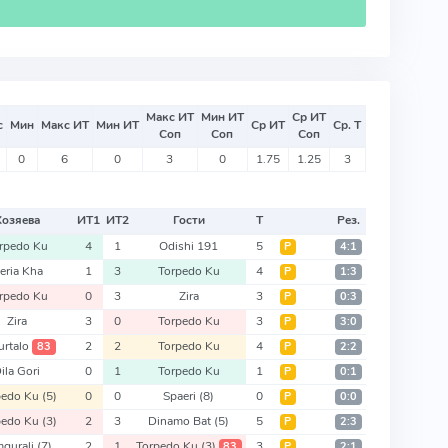
Макс ИТ
Мин ИТ
Ср ИТ
с
Мин
Макс ИТ
Мин ИТ
Ср ИТ
Ср. Т
Соп
Соп
Соп
0
6
0
3
0
1.75
1.25
3
Хозяева
ИТ
1
ИТ
2
Гости
Т
Рез.
rpedo Ku
4
1
Odishi 191
5
Р
4:1
veria Kha
1
3
Torpedo Ku
4
Р
1:3
rpedo Ku
0
3
Zira
3
Р
0:3
Zira
3
0
Torpedo Ku
3
Р
3:0
urtalo
2
2
Torpedo Ku
4
83
Р
2:2
ila Gori
0
1
Torpedo Ku
1
Р
0:1
pedo Ku
(5)
0
0
Spaeri
(8)
0
Р
0:0
pedo Ku
(3)
2
3
Dinamo Bat
(5)
5
Р
2:3
mgurali
(7)
2
1
Torpedo Ku
(3)
3
83
Р
2:1