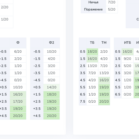
Ничья
7/20
2/20
Поражение
5/20
1/20
С
Ф
Ф2
ТБ
ТМ
ИТБ
И
-0.5
6/20
-0.5
10/20
0.5
18/20
2/20
0.5
16/20
4
-1.5
2/20
-1.5
4/20
1.5
16/20
4/20
1.5
9/20
11
-2.5
1/20
-2.5
3/20
2.5
13/20
7/20
2.5
5/20
15
-3.5
1/20
-3.5
1/20
3.5
7/20
13/20
3.5
3/20
17
-4.5
0/20
-4.5
0/20
4.5
4/20
16/20
4.5
1/20
19
+0.5
10/20
+0.5
14/20
5.5
1/20
19/20
5.5
1/20
19
+1.5
16/20
+1.5
18/20
6.5
1/20
19/20
6.5
0/20
20
+2.5
17/20
+2.5
19/20
7.5
0/20
20/20
+3.5
19/20
+3.5
19/20
+4.5
20/20
+4.5
20/20