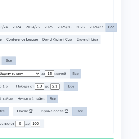
3/24
2024
2024/25
2025
2025/26
2026
2026/27
Все
e
Conference League
David Kipiani Cup
Erovnuli Liga
Все
за
матчей
Все
о 1.5
Победа от
до
Все
1-тайме
Ничья в 1-тайме
Все
Все
После 🏆
Кроме после 🏆
Все
Против команд со стоимостью от
до