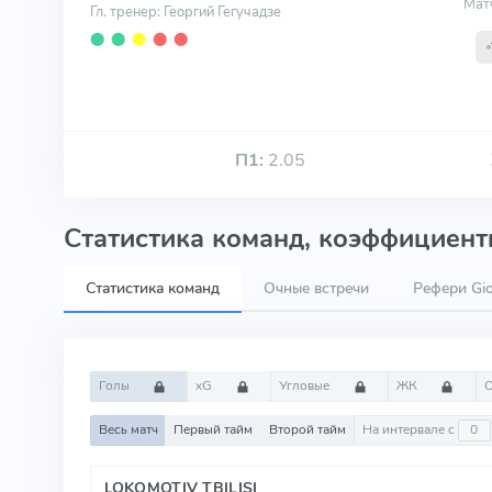
Мат
Гл. тренер: Георгий Гегучадзе
⬤
⬤
⬤
⬤
⬤
П1:
2.05
Статистика команд, коэффициенты
Статистика команд
Очные встречи
Рефери Gior
Голы
xG
Угловые
ЖК
Весь матч
Первый тайм
Второй тайм
На интервале с
LOKOMOTIV TBILISI