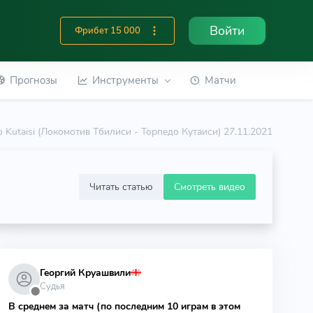
Войти
Фрибет 15 000
Прогнозы
Инструменты
Матчи
do Kutaisi (Локомотив Тбилиси - Торпедо Кутаиси) 27.11.2021
Читать статью
Смотреть видео
Георгий Круашвили
Судья
⬤
В среднем за матч (по последним 10 играм в этом