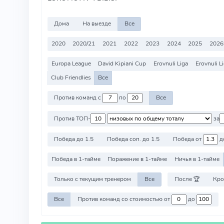
Дома
На выезде
Все
2020
2020/21
2021
2022
2023
2024
2025
2026
Europa League
David Kipiani Cup
Erovnuli Liga
Erovnuli L
Club Friendlies
Все
Против команд с
по
Все
Против ТОП-
за
Победа до 1.5
Победа соп. до 1.5
Победа от
д
Победа в 1-тайме
Поражение в 1-тайме
Ничья в 1-тайме
Только с текущим тренером
Все
После 🏆
Кро
Все
Против команд со стоимостью от
до