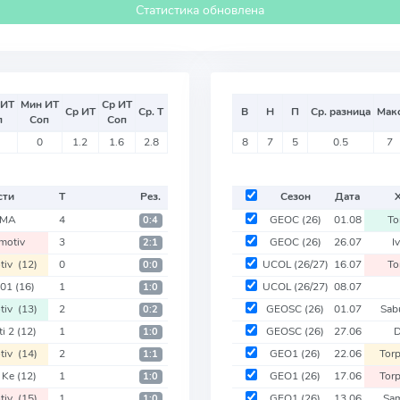
Статистика обновлена
 ИТ
Мин ИТ
Ср ИТ
Ср ИТ
Ср. Т
В
Н
П
Ср. разница
Мак
п
Соп
Соп
0
1.2
1.6
2.8
8
7
5
0.5
7
сти
Т
Рез.
Сезон
Дата
KMA
4
GEOC
(26)
01.08
To
0:4
motiv
3
GEOC
(26)
26.07
I
2:1
tiv
(12)
0
UCOL
(26/27)
16.07
To
0:0
 201
(16)
1
UCOL
(26/27)
08.07
1:0
tiv
(13)
2
GEOSC
(26)
01.07
Sab
0:2
ti 2
(12)
1
GEOSC
(26)
27.06
D
1:0
tiv
(14)
2
GEO1
(26)
22.06
Tor
1:1
i Ke
(12)
1
GEO1
(26)
17.06
Tor
1:0
tiv
(15)
1
GEO1
(26)
13.06
Sa
1:0