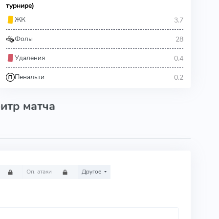
турнире)
3.7
ЖК
28
Фолы
0.4
Удаления
0.2
Пенальти
итр матча
Оп. атаки
Другое