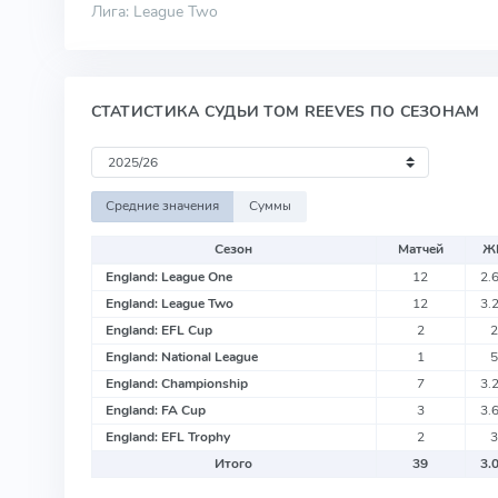
Лига: League Two
СТАТИСТИКА СУДЬИ TOM REEVES ПО СЕЗОНАМ
Средние значения
Суммы
Сезон
Матчей
Ж
England: League One
12
2.
England: League Two
12
3.
England: EFL Cup
2
2
England: National League
1
5
England: Championship
7
3.
England: FA Cup
3
3.
England: EFL Trophy
2
3
Итого
39
3.