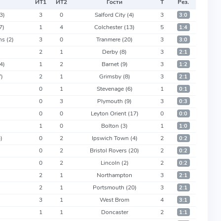
ИТ
1
ИТ
2
Гости
Т
Рез.
3)
3
0
Salford City
(4)
3
3:0
7)
1
4
Colchester
(13)
5
1:4
ons
(2)
3
0
Tranmere
(20)
3
3:0
2
1
Derby
(8)
3
2:1
4)
1
2
Barnet
(9)
3
1:2
7)
2
1
Grimsby
(8)
3
2:1
0
1
Stevenage
(6)
1
0:1
)
0
3
Plymouth
(9)
3
0:3
0
0
Leyton Orient
(17)
0
0:0
)
1
0
Bolton
(3)
1
1:0
)
0
2
Ipswich Town
(4)
2
0:2
0
2
Bristol Rovers
(20)
2
0:2
0
2
Lincoln
(2)
2
0:2
2
1
Northampton
3
2:1
2
1
Portsmouth
(20)
3
2:1
3
1
West Brom
4
3:1
1
1
Doncaster
2
1:1