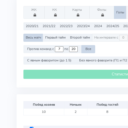
ЖК
КК
Карты
Фолы
Голы
2020/21
2021/22
2022/23
2023/24
2024
2024/25
20
Весь матч
Первый тайм
Второй тайм
На интервале с
Против команд с
по
Все
С явным фаворитом (до 1.5)
Без явного фаворита (П1 и П2
Статист
Побед хозяев
Ничьих
Побед гостей
10
2
8