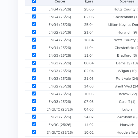
Сезон
Дата
Хозяева
ENG4 (25/26)
25.05
Notts County
(
ENG4 (25/26)
02.05
Cheltenham
(1
ENG4 (25/26)
25.04
Milton Keynes D
ENG2 (25/26)
21.04
Norwich
(9)
ENG4 (25/26)
18.04
Notts County
(
ENG4 (25/26)
14.04
Chesterfield
(
ENG3 (25/26)
11.04
Bradford
(3)
ENG3 (25/26)
06.04
Barnsley
(13
ENG3 (25/26)
02.04
Wigan
(19)
ENG3 (25/26)
21.03
Port Vale
(24
ENG2 (25/26)
14.03
Sheff Wed
(24
ENG4 (25/26)
10.03
Barrow
(22)
ENG3 (25/26)
07.03
Cardiff
(1)
ENGLTC (25/26)
04.03
Luton
ENG2 (25/26)
24.02
Wrexham
(6)
ENGC (25/26)
14.02
Norwich
ENGLTC (25/26)
10.02
Huddersfield