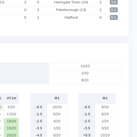
21)
2
0
Harrogate Town
(24)
2
2:0
)
0
2
Peterborough
(13)
2
0:2
5
1
Watford
6
5:1
10/20
2/20
8/20
Б
ИТ2М
Ф1
Ф2
0
5/20
-0.5
10/20
-0.5
8/20
0
13/20
-1.5
5/20
-1.5
6/20
0
18/20
-2.5
3/20
-2.5
2/20
0
19/20
-3.5
1/20
-3.5
0/20
0
20/20
-4.5
0/20
+0.5
10/20