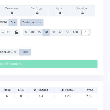
Пенальти
Своб. уд.
Ауты
Офсайды
25/26
Все
Выбор лиги
по
5
10
15
20
30
40
50
100
 больше 1.7)
Все
ика обновлена
Макс
Мин
ИТ хозяев
ИТ гостей
Тотал
6
0
1.4
1.25
2.65