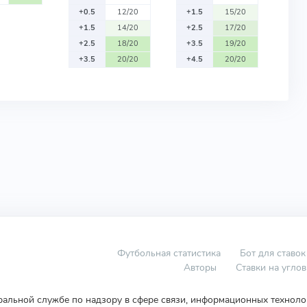
+0.5
12/20
+1.5
15/20
+1.5
14/20
+2.5
17/20
+2.5
18/20
+3.5
19/20
+3.5
20/20
+4.5
20/20
Футбольная статистика
Бот для ставок
Авторы
Ставки на угло
еральной службе по надзору в сфере связи, информационных технол