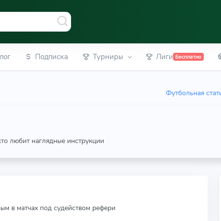
лог
Подписка
Турниры
Лиги
Бесплатно
Футбольная стат
 кто любит наглядные инструкции
вым в матчах под судейством рефери