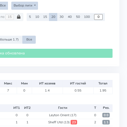
Все
Выбор лиги
по
5
10
15
20
30
40
50
100
 больше 1.7)
Все
ика обновлена
Макс
Мин
ИТ хозяев
ИТ гостей
Тотал
7
0
1.4
0.55
1.95
ИТ
1
ИТ
2
Гости
Т
Рез.
0
0
Leyton Orient
(17)
0
0:0
1
1
Sheff Utd
(13)
2
23
1:1