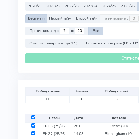
2020/21
2021/22
2022/23
2023/24
2024/25
2025/26
Весь матч
Первый тайм
Второй тайм
На интервале с
Против команд с
по
Все
С явным фаворитом (до 1.5)
Без явного фаворита (П1 и П2
Статист
Побед хозяев
Ничьих
Побед гостей
11
6
3
Сезон
Дата
Хозяева
ENG3 (25/26)
28.03
Exeter
(20)
ENG2 (25/26)
14.03
Birmingham
(10)