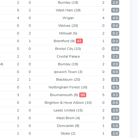
2
0
Burnley
(19)
2
2:0
5
2
West Ham
(18)
7
5:2
4
0
Wigan
4
4:0
0
0
Wolves
(20)
0
0:0
0
2
Millwall
(5)
2
0:2
0
1
Brentford
(9)
1
42
0:1
0
0
Bristol City
(10)
0
0:0
2
1
Crystal Palace
3
2:1
14)
2
0
Burnley
(19)
2
2:0
0
0
Ipswich Town
(3)
0
0:0
2
1
Blackburn
(20)
3
2:1
0
1
Nottingham Forest
(16)
1
0:1
3
2
Bournemouth
(8)
5
90
3:2
0
0
Brighton & Hove Albion
(10)
0
0:0
2
0
Leeds United
(15)
2
2:0
3
0
West Brom
(4)
3
3:0
1
0
Doncaster
(8)
1
1:0
1
0
Stoke
(2)
1
1:0