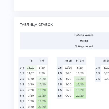
ТАБЛИЦА СТАВОК
Победа хозяев
Ничья
Победа гостей
ТБ
ТМ
ИТ1Б
ИТ1М
ИТ2
0.5
15/20
5/20
0.5
12/20
8/20
0.5
8/2
1.5
11/20
9/20
1.5
9/20
11/20
1.5
3/2
2.5
6/20
14/20
2.5
4/20
16/20
2.5
0/2
3.5
3/20
17/20
3.5
2/20
18/20
4.5
2/20
18/20
4.5
1/20
19/20
5.5
1/20
19/20
5.5
0/20
20/20
6.5
1/20
19/20
7.5
0/20
20/20