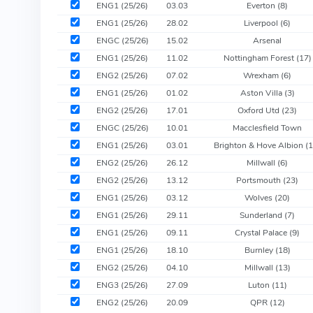
ENG1 (25/26)
03.03
Everton
(8)
ENG1 (25/26)
28.02
Liverpool
(6)
ENGC (25/26)
15.02
Arsenal
ENG1 (25/26)
11.02
Nottingham Forest
(17)
ENG2 (25/26)
07.02
Wrexham
(6)
ENG1 (25/26)
01.02
Aston Villa
(3)
ENG2 (25/26)
17.01
Oxford Utd
(23)
ENGC (25/26)
10.01
Macclesfield Town
ENG1 (25/26)
03.01
Brighton & Hove Albion
(
ENG2 (25/26)
26.12
Millwall
(6)
ENG2 (25/26)
13.12
Portsmouth
(23)
ENG1 (25/26)
03.12
Wolves
(20)
ENG1 (25/26)
29.11
Sunderland
(7)
ENG1 (25/26)
09.11
Crystal Palace
(9)
ENG1 (25/26)
18.10
Burnley
(18)
ENG2 (25/26)
04.10
Millwall
(13)
ENG3 (25/26)
27.09
Luton
(11)
ENG2 (25/26)
20.09
QPR
(12)