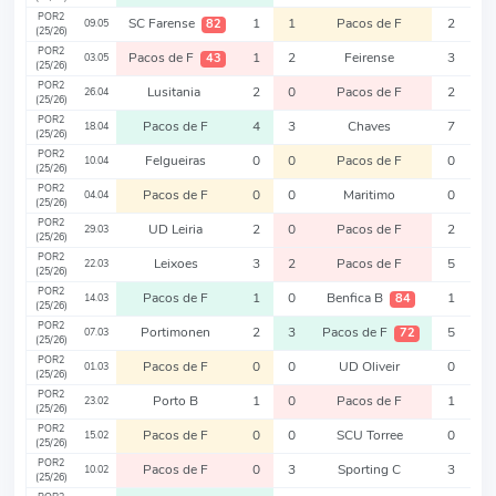
POR2
SC Farense
1
1
Pacos de F
2
82
09.05
(25/26)
POR2
Pacos de F
1
2
Feirense
3
43
03.05
(25/26)
POR2
Lusitania
2
0
Pacos de F
2
26.04
(25/26)
POR2
Pacos de F
4
3
Chaves
7
18.04
(25/26)
POR2
Felgueiras
0
0
Pacos de F
0
10.04
(25/26)
POR2
Pacos de F
0
0
Maritimo
0
04.04
(25/26)
POR2
UD Leiria
2
0
Pacos de F
2
29.03
(25/26)
POR2
Leixoes
3
2
Pacos de F
5
22.03
(25/26)
POR2
Pacos de F
1
0
Benfica B
1
84
14.03
(25/26)
POR2
Portimonen
2
3
Pacos de F
5
72
07.03
(25/26)
POR2
Pacos de F
0
0
UD Oliveir
0
01.03
(25/26)
POR2
Porto B
1
0
Pacos de F
1
23.02
(25/26)
POR2
Pacos de F
0
0
SCU Torree
0
15.02
(25/26)
POR2
Pacos de F
0
3
Sporting C
3
10.02
(25/26)