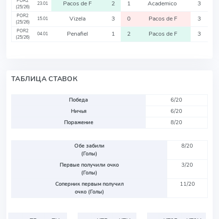
POR2
Pacos de F
2
1
Academico
3
23.01
(25/26)
POR2
Vizela
3
0
Pacos de F
3
15.01
(25/26)
POR2
Penafiel
1
2
Pacos de F
3
04.01
(25/26)
ТАБЛИЦА СТАВОК
Победа
6/20
Ничья
6/20
Поражение
8/20
Обе забили
8/20
(Голы)
Первые получили очко
3/20
(Голы)
Соперник первым получил
11/20
очко (Голы)