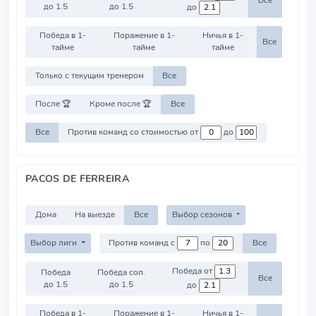
Все
до 1.5
до 1.5
до
Победа в 1-
Поражение в 1-
Ничья в 1-
Все
тайме
тайме
тайме
Только с текущим тренером
Все
После 🏆
Кроме после 🏆
Все
Все
Против команд со стоимостью от
до
PACOS DE FERREIRA
Дома
На выезде
Все
Выбор сезонов
Выбор лиги
Против команд с
по
Все
Победа от
Победа
Победа соп.
Все
до 1.5
до 1.5
до
Победа в 1-
Поражение в 1-
Ничья в 1-