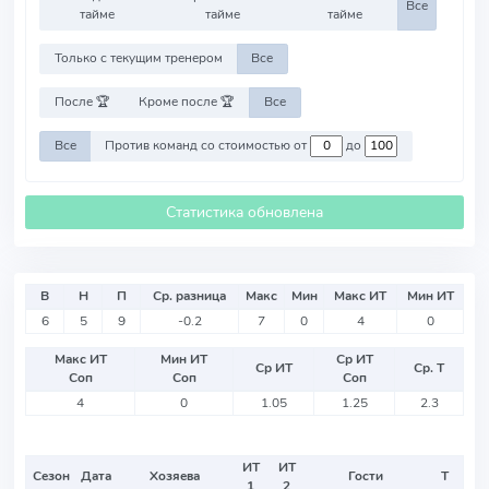
Все
тайме
тайме
тайме
Только с текущим тренером
Все
После 🏆
Кроме после 🏆
Все
Все
Против команд со стоимостью от
до
Статистика обновлена
В
Н
П
Ср. разница
Макс
Мин
Макс ИТ
Мин ИТ
6
5
9
-0.2
7
0
4
0
Макс ИТ
Мин ИТ
Ср ИТ
Ср ИТ
Ср. Т
Соп
Соп
Соп
4
0
1.05
1.25
2.3
ИТ
ИТ
Сезон
Дата
Хозяева
Гости
Т
1
2