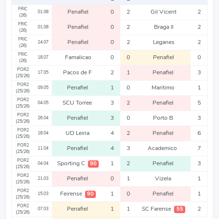
FRIC
Penafiel
0
2
Gil Vicent
2
01.08
(26)
FRIC
Penafiel
0
2
Braga II
2
01.08
(26)
FRIC
Penafiel
0
2
Leganes
2
24.07
(26)
FRIC
Famalicao
0
0
Penafiel
0
18.07
(26)
POR2
Pacos de F
2
1
Penafiel
3
17.05
(25/26)
POR2
Penafiel
1
0
Maritimo
1
09.05
(25/26)
POR2
SCU Torree
3
2
Penafiel
5
04.05
(25/26)
POR2
Penafiel
3
0
Porto B
3
26.04
(25/26)
POR2
UD Leiria
4
2
Penafiel
6
18.04
(25/26)
POR2
Penafiel
4
3
Academico
7
11.04
(25/26)
POR2
Sporting C
1
2
Penafiel
3
90
04.04
(25/26)
POR2
Penafiel
0
1
Vizela
1
21.03
(25/26)
POR2
Feirense
1
0
Penafiel
1
90
15.03
(25/26)
POR2
Penafiel
1
1
SC Farense
2
55
07.03
(25/26)