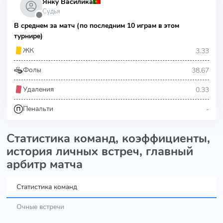
Янку Василика
Судья
⬤
В среднем за матч (по последним 10 играм в этом
турнире)
3.33
ЖК
38.67
Фолы
0.33
Удаления
-
Пенальти
Статистика команд, коэффициенты,
история личных встреч, главный
арбитр матча
Статистика команд
Очные встречи