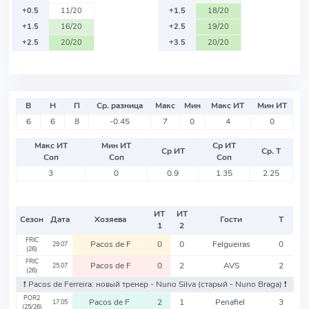
+0.5
11/20
+1.5
18/20
+1.5
16/20
+2.5
19/20
+2.5
20/20
+3.5
20/20
В
Н
П
Ср. разница
Макс
Мин
Макс ИТ
Мин ИТ
6
6
8
-0.45
7
0
4
0
Макс ИТ
Мин ИТ
Ср ИТ
Ср ИТ
Ср. Т
Соп
Соп
Соп
3
0
0.9
1.35
2.25
ИТ
ИТ
Сезон
Дата
Хозяева
Гости
Т
1
2
FRIC
Pacos de F
0
0
Felgueiras
0
29.07
(26)
FRIC
Pacos de F
0
2
AVS
2
25.07
(26)
❗️ Pacos de Ferreira: новый тренер - Nuno Silva
(старый - Nuno Braga)
❗️
POR2
Pacos de F
2
1
Penafiel
3
17.05
(25/26)