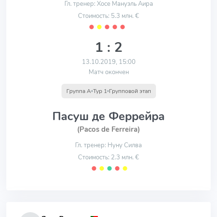
Гл. тренер: Хосе Мануэль Аира
Стоимость: 5.3 млн. €
⬤
⬤
⬤
⬤
⬤
1 : 2
13.10.2019, 15:00
Матч окончен
Группа A
Тур 1
Групповой этап
Пасуш де Феррейра
(Pacos de Ferreira)
Гл. тренер: Нуну Силва
Стоимость: 2.3 млн. €
⬤
⬤
⬤
⬤
⬤