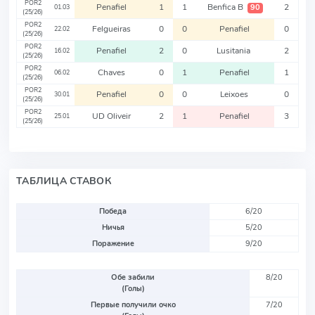
POR2
Penafiel
1
1
Benfica B
2
90
01.03
(25/26)
POR2
Felgueiras
0
0
Penafiel
0
22.02
(25/26)
POR2
Penafiel
2
0
Lusitania
2
16.02
(25/26)
POR2
Chaves
0
1
Penafiel
1
06.02
(25/26)
POR2
Penafiel
0
0
Leixoes
0
30.01
(25/26)
POR2
UD Oliveir
2
1
Penafiel
3
25.01
(25/26)
ТАБЛИЦА СТАВОК
Победа
6/20
Ничья
5/20
Поражение
9/20
Обе забили
8/20
(Голы)
Первые получили очко
7/20