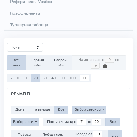
Рефери Iancu Vasilica
Коэффициенты
Турнирная таблица
На интервале с
по
Весь
Первый
Второй
матч
тайм
тайм
5
10
15
20
30
40
50
100
PENAFIEL
Дома
На выезде
Все
Выбор сезонов
Выбор лиги
Против команд с
по
Все
Победа от
Победа
Победа соп.