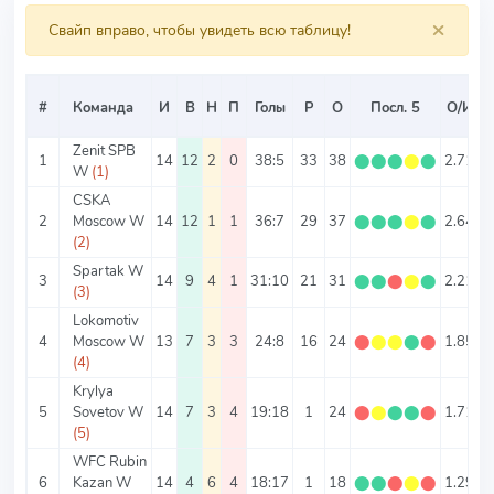
×
Свайп вправо, чтобы увидеть всю таблицу!
#
Команда
И
В
Н
П
Голы
Р
О
Посл. 5
О/И
Zenit SPB
1
14
12
2
0
38:5
33
38
⬤
⬤
⬤
⬤
⬤
2.71
3
W
(1)
CSKA
2
Moscow W
14
12
1
1
36:7
29
37
⬤
⬤
⬤
⬤
⬤
2.64
3
(2)
Spartak W
3
14
9
4
1
31:10
21
31
⬤
⬤
⬤
⬤
⬤
2.21
2
(3)
Lokomotiv
4
Moscow W
13
7
3
3
24:8
16
24
⬤
⬤
⬤
⬤
⬤
1.85
2
(4)
Krylya
5
Sovetov W
14
7
3
4
19:18
1
24
⬤
⬤
⬤
⬤
⬤
1.71
2
(5)
WFC Rubin
6
Kazan W
14
4
6
4
18:17
1
18
⬤
⬤
⬤
⬤
⬤
1.29
2