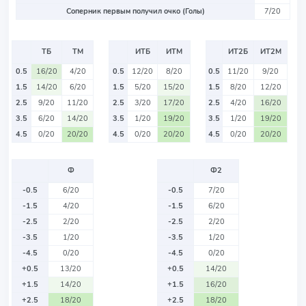
Соперник первым получил очко (Голы)
7/20
ТБ
ТМ
ИТБ
ИТМ
ИТ2Б
ИТ2М
0.5
16/20
4/20
0.5
12/20
8/20
0.5
11/20
9/20
1.5
14/20
6/20
1.5
5/20
15/20
1.5
8/20
12/20
2.5
9/20
11/20
2.5
3/20
17/20
2.5
4/20
16/20
3.5
6/20
14/20
3.5
1/20
19/20
3.5
1/20
19/20
4.5
0/20
20/20
4.5
0/20
20/20
4.5
0/20
20/20
Ф
Ф2
-0.5
6/20
-0.5
7/20
-1.5
4/20
-1.5
6/20
-2.5
2/20
-2.5
2/20
-3.5
1/20
-3.5
1/20
-4.5
0/20
-4.5
0/20
+0.5
13/20
+0.5
14/20
+1.5
14/20
+1.5
16/20
+2.5
18/20
+2.5
18/20