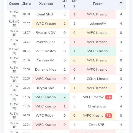
ИТ
ИТ
Сезон
Дата
Хозяева
Гости
Т
1
2
RUSW
Zenit SPB
3
1
WFC Krasno
4
01.08
(26)
RUSWC
WFC Krasno
2
2
Lokomotiv
4
25.07
(26)
RUSW
Ryazan VDV
0
0
WFC Krasno
0
18.07
(26)
RUSW
Zvezda 200
2
1
WFC Krasno
3
11.07
(26)
RUSWC
WFC Rostov
0
1
WFC Krasno
1
04.07
(26)
RUSW
Yenisey W
0
0
WFC Krasno
0
28.06
(26)
RUSW
Dynamo Mos
2
0
WFC Krasno
2
20.06
(26)
RUSW
WFC Krasno
0
3
CSKA Mosco
3
30.05
(26)
RUSW
Krylya Sov
1
1
WFC Krasno
2
23.05
(26)
RUSW
WFC Krasno
2
0
WFC Rostov
2
74
16.05
(26)
RUSW
WFC Krasno
1
3
Chertanovo
4
10.05
(26)
RUSW
WFC Rubin
0
0
WFC Krasno
0
71
02.05
(26)
RUSW
WFC Krasno
0
4
Zenit SPB
4
25.04
(26)
RUSW