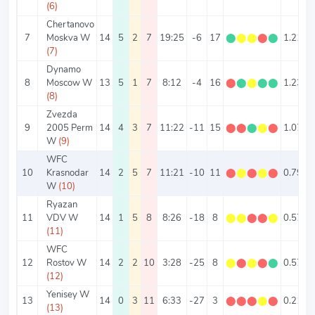
(6)
Chertanovo
7
Moskva W
14
5
2
7
19:25
-6
17
⬤
⬤
⬤
⬤
⬤
1.21
3
(7)
Dynamo
8
Moscow W
13
5
1
7
8:12
-4
16
⬤
⬤
⬤
⬤
⬤
1.23
1
(8)
Zvezda
9
2005 Perm
14
4
3
7
11:22
-11
15
⬤
⬤
⬤
⬤
⬤
1.07
2
W
(9)
WFC
10
Krasnodar
14
2
5
7
11:21
-10
11
⬤
⬤
⬤
⬤
⬤
0.79
2
W
(10)
Ryazan
11
VDV W
14
1
5
8
8:26
-18
8
⬤
⬤
⬤
⬤
⬤
0.57
2
(11)
WFC
12
Rostov W
14
2
2
10
3:28
-25
8
⬤
⬤
⬤
⬤
⬤
0.57
2
(12)
Yenisey W
13
14
0
3
11
6:33
-27
3
⬤
⬤
⬤
⬤
⬤
0.21
2
(13)