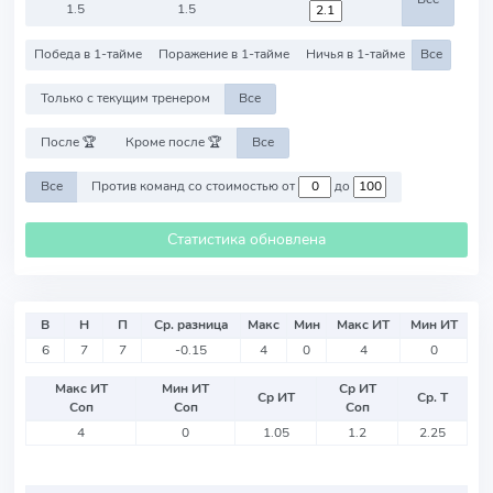
1.5
1.5
Победа в 1-тайме
Поражение в 1-тайме
Ничья в 1-тайме
Все
Только с текущим тренером
Все
После 🏆
Кроме после 🏆
Все
Все
Против команд со стоимостью от
до
Статистика обновлена
В
Н
П
Ср. разница
Макс
Мин
Макс ИТ
Мин ИТ
6
7
7
-0.15
4
0
4
0
Макс ИТ
Мин ИТ
Ср ИТ
Ср ИТ
Ср. Т
Соп
Соп
Соп
4
0
1.05
1.2
2.25