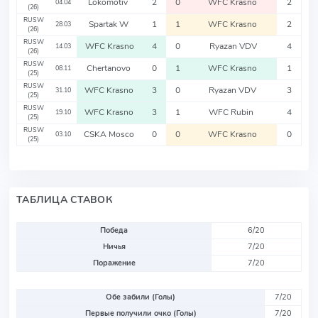
Lokomotiv
2
0
WFC Krasno
2
04.04
(26)
RUSW
Spartak W
1
1
WFC Krasno
2
28.03
(26)
RUSW
WFC Krasno
4
0
Ryazan VDV
4
14.03
(26)
RUSW
Chertanovo
0
1
WFC Krasno
1
08.11
(25)
RUSW
WFC Krasno
3
0
Ryazan VDV
3
31.10
(25)
RUSW
WFC Krasno
3
1
WFC Rubin
4
19.10
(25)
RUSW
CSKA Mosco
0
0
WFC Krasno
0
03.10
(25)
ТАБЛИЦА СТАВОК
Победа
6/20
Ничья
7/20
Поражение
7/20
Обе забили (Голы)
7/20
Первые получили очко (Голы)
7/20