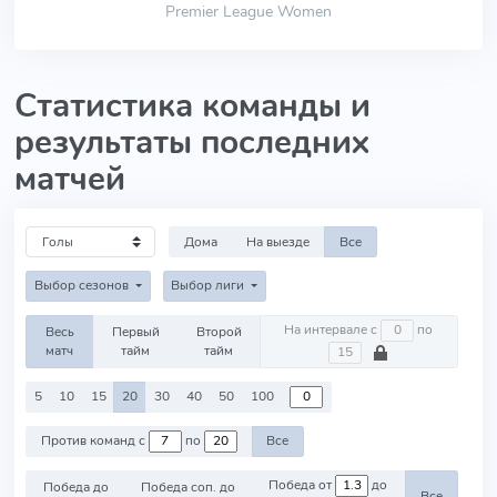
Premier League Women
Статистика команды и
результаты последних
матчей
Дома
На выезде
Все
Выбор сезонов
Выбор лиги
На интервале с
по
Весь
Первый
Второй
матч
тайм
тайм
5
10
15
20
30
40
50
100
Против команд с
по
Все
Победа от
до
Победа до
Победа соп. до
Все