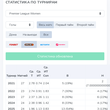
СТАТИСТИКА ПО ТУРНИРАМ
Весь матч
Первый тайм
Второй тайм
Дома
На выезде
Все
Статистика обновлена
Ср.
Ср.
Ср.
ИТ
Турнир
Матчей
Т
ИТ
Соп
В
Н
2
2021
27
2.78
0.74
2.04
5 (19%)
(7.00000000000
2022
23
2.74
0.91
1.83
7 (30%)
4 (17%)
2023
27
2.37
1.26
1.11
8 (30%)
6 (22%)
2024
24
2.38
0.96
1.42
8 (33%)
4 (17%)
2025
24
1.96
1.13
0.83
13 (54%)
3 (13%)