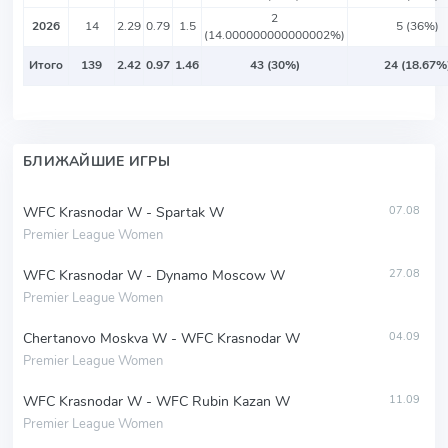
2
2026
14
2.29
0.79
1.5
5 (36%)
(14.000000000000002%)
Итого
139
2.42
0.97
1.46
43 (30%)
24 (18.67%
БЛИЖАЙШИЕ ИГРЫ
WFC Krasnodar W - Spartak W
07.08
Premier League Women
WFC Krasnodar W - Dynamo Moscow W
27.08
Premier League Women
Chertanovo Moskva W - WFC Krasnodar W
04.09
Premier League Women
WFC Krasnodar W - WFC Rubin Kazan W
11.09
Premier League Women