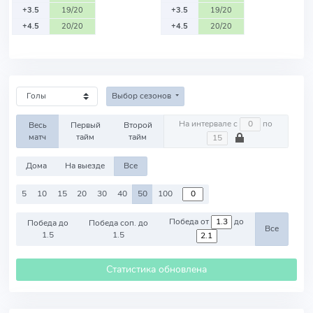
+3.5
19/20
+3.5
19/20
+4.5
20/20
+4.5
20/20
Выбор сезонов
На интервале с
по
Весь
Первый
Второй
матч
тайм
тайм
Дома
На выезде
Все
5
10
15
20
30
40
50
100
Победа от
до
Победа до
Победа соп. до
Все
1.5
1.5
Статистика обновлена