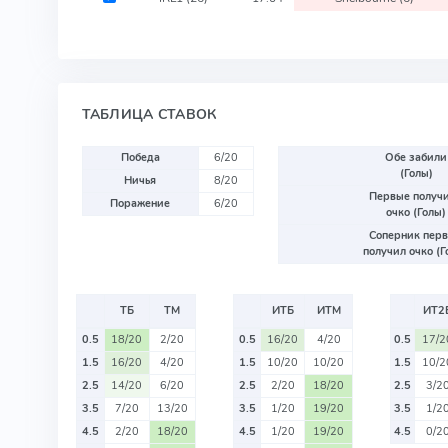
ТАБЛИЦА СТАВОК
Победа
6/20
Обе забили
(Голы)
Ничья
8/20
Первые получ
Поражение
6/20
очко (Голы)
Соперник пер
получил очко (Г
ТБ
ТМ
ИТБ
ИТМ
ИТ2
0.5
18/20
2/20
0.5
16/20
4/20
0.5
17/2
1.5
16/20
4/20
1.5
10/20
10/20
1.5
10/2
2.5
14/20
6/20
2.5
2/20
18/20
2.5
3/2
3.5
7/20
13/20
3.5
1/20
19/20
3.5
1/2
4.5
2/20
18/20
4.5
1/20
19/20
4.5
0/2