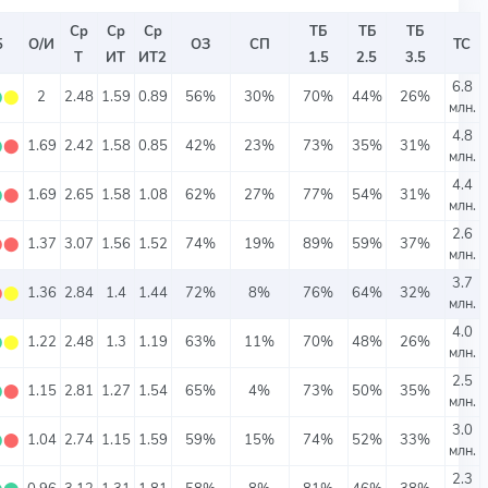
Ср
Ср
Ср
ТБ
ТБ
ТБ
5
О/И
ОЗ
СП
ТС
Т
ИТ
ИТ2
1.5
2.5
3.5
6.8
⬤
⬤
2
2.48
1.59
0.89
56%
30%
70%
44%
26%
млн.
4.8
⬤
⬤
1.69
2.42
1.58
0.85
42%
23%
73%
35%
31%
млн.
4.4
⬤
⬤
1.69
2.65
1.58
1.08
62%
27%
77%
54%
31%
млн.
2.6
⬤
⬤
1.37
3.07
1.56
1.52
74%
19%
89%
59%
37%
млн.
3.7
⬤
⬤
1.36
2.84
1.4
1.44
72%
8%
76%
64%
32%
млн.
4.0
⬤
⬤
1.22
2.48
1.3
1.19
63%
11%
70%
48%
26%
млн.
2.5
⬤
⬤
1.15
2.81
1.27
1.54
65%
4%
73%
50%
35%
млн.
3.0
⬤
⬤
1.04
2.74
1.15
1.59
59%
15%
74%
52%
33%
млн.
2.3