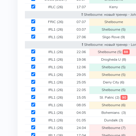
IRLC
(26)
17.07
Kerry
❗️ Shelbourne: новый тренер - Jo
FRIC
(26)
07.07
Shelbourne
IRL1
(26)
03.07
Shelbourne
(5)
IRL1
(26)
27.06
Sligo Rove
(9)
❗️ Shelbourne: новый тренер - Lo
IRL1
(26)
22.06
Shelbourne
(5)
88
IRL1
(26)
19.06
Drogheda U
(8)
IRL1
(26)
12.06
Shelbourne
(5)
IRL1
(26)
29.05
Shelbourne
(5)
IRL1
(26)
25.05
Derry City
(6)
IRL1
(26)
22.05
Shelbourne
(5)
IRL1
(26)
15.05
St. Patric
(2)
90
IRL1
(26)
08.05
Shelbourne
(6)
IRL1
(26)
04.05
Bohemians
(3)
IRL1
(26)
01.05
Dundalk
(3)
IRL1
(26)
24.04
Shelbourne
(7)
IRL1
(26)
17.04
Shelbourne
(6)