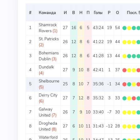
#
Команда
И
В
Н
П
Голы
Р
О
Посл. 
Shamrock
1
27
16
6
5
43:24
19
54
⬤
⬤
⬤
Rovers
(1)
St. Patricks
2
26
12
8
6
41:22
19
44
⬤
⬤
⬤
(2)
Bohemians
3
26
12
8
6
41:28
13
44
⬤
⬤
⬤
Dublin
(3)
Dundalk
4
27
9
10
8
42:41
1
37
⬤
⬤
⬤
(4)
Shelbourne
5
25
8
10
7
35:36
-1
34
⬤
⬤
⬤
(5)
Derry City
6
27
7
12
8
35:32
3
33
⬤
⬤
⬤
(6)
Galway
7
26
7
9
10
33:40
-7
30
⬤
⬤
⬤
United
(7)
Drogheda
8
27
6
10
11
31:43
-12
28
⬤
⬤
⬤
United
(8)
Waterford