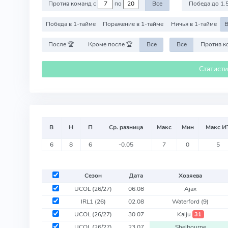
Против команд с
по
Все
Победа до 1.
Победа в 1-тайме
Поражение в 1-тайме
Ничья в 1-тайме
В
После 🏆
Кроме после 🏆
Все
Все
Статист
В
Н
П
Ср. разница
Макс
Мин
Макс И
6
8
6
-0.05
7
0
5
Сезон
Дата
Хозяева
UCOL
(26/27)
06.08
Ajax
IRL1
(26)
02.08
Waterford
(9)
UCOL
(26/27)
30.07
Kalju
31
UCOL
(26/27)
23.07
Shelbourne