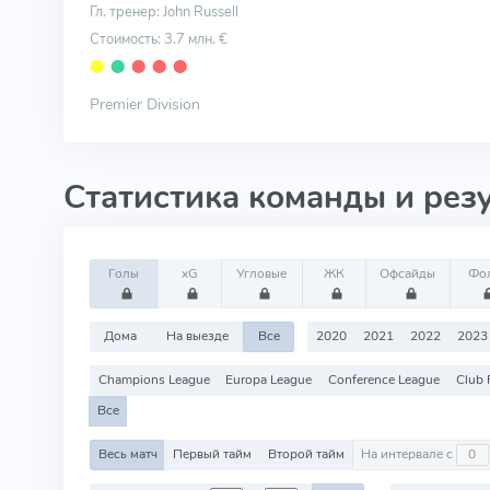
Гл. тренер: John Russell
Стоимость: 3.7 млн. €
⬤
⬤
⬤
⬤
⬤
Premier Division
Статистика команды и рез
Голы
xG
Угловые
ЖК
Офсайды
Фо
Дома
На выезде
Все
2020
2021
2022
2023
Champions League
Europa League
Conference League
Club 
Все
Весь матч
Первый тайм
Второй тайм
На интервале с