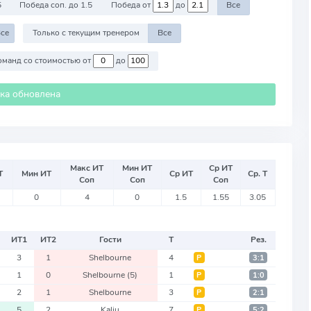
5
Победа соп. до 1.5
Победа от
до
Все
се
Только с текущим тренером
Все
Против команд со стоимостью от
до
ика обновлена
Макс ИТ
Мин ИТ
Ср ИТ
Т
Мин ИТ
Ср ИТ
Ср. Т
Соп
Соп
Соп
0
4
0
1.5
1.55
3.05
ИТ
1
ИТ
2
Гости
Т
Рез.
3
1
Shelbourne
4
Р
3:1
1
0
Shelbourne
(5)
1
Р
1:0
2
1
Shelbourne
3
Р
2:1
5
2
Kalju
7
Р
5:2