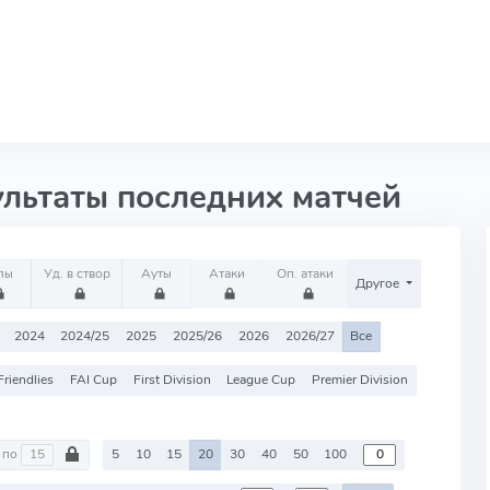
ультаты последних матчей
лы
Уд. в створ
Ауты
Атаки
Оп. атаки
Другое
2024
2024/25
2025
2025/26
2026
2026/27
Все
Friendlies
FAI Cup
First Division
League Cup
Premier Division
по
5
10
15
20
30
40
50
100