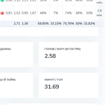
⬤
⬤
0.96
3.12
1.31
1.81
58%
8%
81%
46%
38%
млн.
2.8
⬤
⬤
0.81
2.52
0.85
1.67
48%
7%
74%
48%
30%
млн.
2.71
1.36
59.85%
15.15%
75.76%
50%
31.82%
 (ДОМА)
ГОЛОВ / МАТЧ (В ГОСТЯХ)
2.58
(2-Й ТАЙМ)
МИНУТ / ГОЛ
31.69