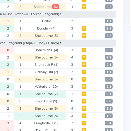
2
2
Shelbourne
4
52
Р
2:2
hn Russell
(старый - Lorcan Fitzgerald)
❗️
1
1
Celtic
2
1:1
2
1
Dundalk
(4)
3
Р
2:1
2
2
Shelbourne
(5)
4
Р
2:2
rcan Fitzgerald
(старый - Joey O'Brien)
❗️
0
3
Bohemians
(4)
3
Р
0:3
2
2
Shelbourne
(5)
4
Р
2:2
2
1
Shamrock R
(1)
3
Р
2:1
1
1
Galway Uni
(7)
2
Р
1:1
0
0
Shelbourne
(5)
0
Р
0:0
2
1
Waterford
(10)
3
Р
2:1
0
1
Shelbourne
(7)
1
Р
0:1
0
0
Sligo Rove
(9)
0
Р
0:0
2
2
Shelbourne
(6)
4
Р
2:2
1
2
Shelbourne
(8)
3
Р
1:2
3
4
Drogheda U
(9)
7
Р
3:4
1
2
Derry City
(7)
3
Р
1:2