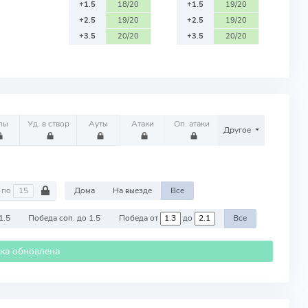
+1.5
18/20
+1.5
19/20
+2.5
19/20
+2.5
19/20
+3.5
20/20
+3.5
20/20
лы
Уд. в створ
Ауты
Атаки
Оп. атаки
Другое
по
Дома
На выезде
Все
1.5
Победа соп. до 1.5
Победа от
до
Все
ика обновлена