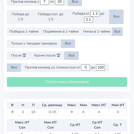
Против команд с
по
Все
Победа от
до
Победа до
Победа соп. до
Все
1.5
1.5
Победа в 1-тайме
Поражение в 1-тайме
Ничья в 1-тайме
Все
Только с текущим тренером
Все
После 🏆
Кроме после 🏆
Все
Все
Против команд со стоимостью от
до
Статистика обновлена
В
Н
П
Ср. разница
Макс
Мин
Макс ИТ
Мин ИТ
8
2
10
-0.15
9
0
4
0
Макс ИТ
Мин ИТ
Ср ИТ
Ср ИТ
Ср. Т
Соп
Соп
Соп