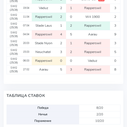
(25/26)
SWI2
Vaduz
2
1
Rapperswil
3
19.04
(25/26)
SWI2
Rapperswil
2
0
Wil 1900
2
11.04
(25/26)
SWI2
Stade Laus
1
2
Rapperswil
3
07.04
(25/26)
SWI2
Rapperswil
4
5
Aarau
9
04.04
(25/26)
SWI2
Stade Nyon
2
1
Rapperswil
3
20.03
(25/26)
SWI2
Neuchatel
3
2
Rapperswil
5
15.03
(25/26)
SWI2
Rapperswil
0
0
Vaduz
0
06.03
(25/26)
SWI2
Aarau
5
3
Rapperswil
8
27.02
(25/26)
ТАБЛИЦА СТАВОК
Победа
8/20
Ничья
2/20
Поражение
10/20