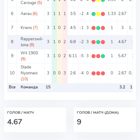
Carouge
(5)
6
Aarau
(6)
3
1
1
1
3:5
-2
4
⬤
⬤
⬤
1.33
2.67
1
7
Kriens
(7)
3
1
0
2
4:5
-1
3
⬤
⬤
⬤
1
3
1.33
Rapperswil-
8
3
1
0
2
6:8
-2
3
⬤
⬤
⬤
1
4.67
2
Jona
(8)
Wil 1900
9
3
1
0
2
6:11
-5
3
⬤
⬤
⬤
1
5.67
2
(9)
Stade
10
Nyonnais
3
0
0
3
2:6
-4
0
⬤
⬤
⬤
0
2.67
0.67
(10)
Все
Команда
15
3.2
1.6
ГОЛОВ / МАТЧ
ГОЛОВ / МАТЧ (ДОМА)
4.67
9