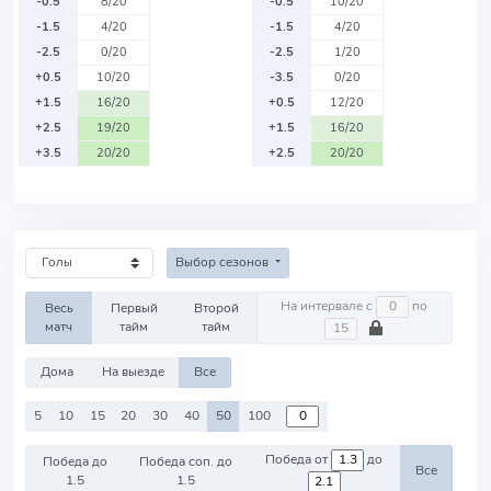
-0.5
8/20
-0.5
10/20
-1.5
4/20
-1.5
4/20
-2.5
0/20
-2.5
1/20
+0.5
10/20
-3.5
0/20
+1.5
16/20
+0.5
12/20
+2.5
19/20
+1.5
16/20
+3.5
20/20
+2.5
20/20
Выбор сезонов
На интервале с
по
Весь
Первый
Второй
матч
тайм
тайм
Дома
На выезде
Все
5
10
15
20
30
40
50
100
Победа от
до
Победа до
Победа соп. до
Все
1.5
1.5