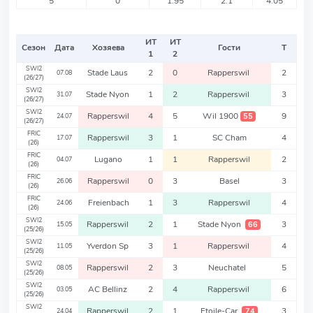
5
0
1.95
2.1
4.05
ИТ
ИТ
Сезон
Дата
Хозяева
Гости
Т
1
2
SWI2
Stade Laus
2
0
Rapperswil
2
07.08
(26/27)
SWI2
Stade Nyon
1
2
Rapperswil
3
31.07
(26/27)
SWI2
Rapperswil
4
5
Wil 1900
9
55
24.07
(26/27)
FRIC
Rapperswil
3
1
SC Cham
4
17.07
(26)
FRIC
Lugano
1
1
Rapperswil
2
04.07
(26)
FRIC
Rapperswil
0
3
Basel
3
26.06
(26)
FRIC
Freienbach
1
3
Rapperswil
4
24.06
(26)
SWI2
Rapperswil
2
1
Stade Nyon
3
66
15.05
(25/26)
SWI2
Yverdon Sp
3
1
Rapperswil
4
11.05
(25/26)
SWI2
Rapperswil
2
3
Neuchatel
5
08.05
(25/26)
SWI2
AC Bellinz
2
4
Rapperswil
6
03.05
(25/26)
SWI2
Rapperswil
2
1
Etoile-Car
3
74
24.04