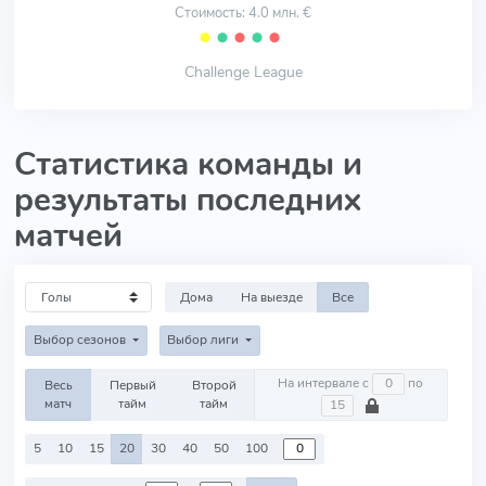
Стоимость: 4.0 млн. €
⬤
⬤
⬤
⬤
⬤
Challenge League
Статистика команды и
результаты последних
матчей
Дома
На выезде
Все
Выбор сезонов
Выбор лиги
На интервале с
по
Весь
Первый
Второй
матч
тайм
тайм
5
10
15
20
30
40
50
100