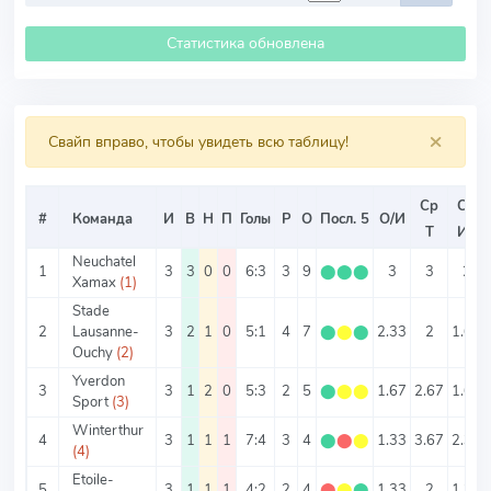
Статистика обновлена
×
Свайп вправо, чтобы увидеть всю таблицу!
Ср
Ср
#
Команда
И
В
Н
П
Голы
Р
О
Посл. 5
О/И
Т
ИТ
Neuchatel
1
3
3
0
0
6:3
3
9
⬤
⬤
⬤
3
3
2
Xamax
(1)
Stade
2
Lausanne-
3
2
1
0
5:1
4
7
⬤
⬤
⬤
2.33
2
1.67
Ouchy
(2)
Yverdon
3
3
1
2
0
5:3
2
5
⬤
⬤
⬤
1.67
2.67
1.67
Sport
(3)
Winterthur
4
3
1
1
1
7:4
3
4
⬤
⬤
⬤
1.33
3.67
2.33
(4)
Etoile-
5
3
1
1
1
4:2
2
4
⬤
⬤
⬤
1.33
2
1.33