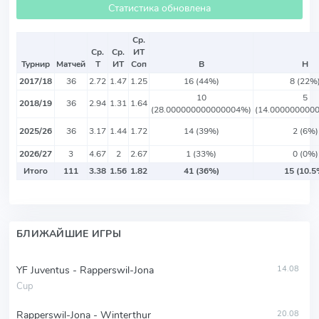
Статистика обновлена
Ср.
Ср.
Ср.
ИТ
Турнир
Матчей
Т
ИТ
Соп
В
Н
2017/18
36
2.72
1.47
1.25
16 (44%)
8 (22%
10
5
2018/19
36
2.94
1.31
1.64
(28.000000000000004%)
(14.000000000
2025/26
36
3.17
1.44
1.72
14 (39%)
2 (6%)
2026/27
3
4.67
2
2.67
1 (33%)
0 (0%)
Итого
111
3.38
1.56
1.82
41 (36%)
15 (10.5
БЛИЖАЙШИЕ ИГРЫ
YF Juventus - Rapperswil-Jona
14.08
Cup
Rapperswil-Jona - Winterthur
20.08